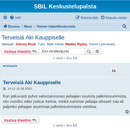
SBiL Keskustelupalsta
UKK
Rekisteröidy
Kirjaudu sisään
E
Etusivu
Muut
Yleinen biljardikeskustelu
t
Terveisiä Aki Kauppiselle
s
Valvojat:
Johnny Boyh
,
Tube
,
Matti Jokela
,
Markku Ryytty
,
Tommi Lamminaho
i
Etsi
Tarkennettu hak
Vastaa Viestiin
1 viesti • Sivu
1
/
1
mraisamo
Terveisiä Aki Kauppiselle
V
14:12 15.08.2025
i
e
Kun jatkuvasti puhut selostuksissasi pelaajien suurista palkintosummista,
s
niin voisitko edes joskus kertoa, minkä summan pelaaja oikeasti saa eli
t
i
paljonko pelaajan asuinmaa palkintosummasta verottaa.
Vastaa Viestiin
1 viesti • Sivu
1
/
1