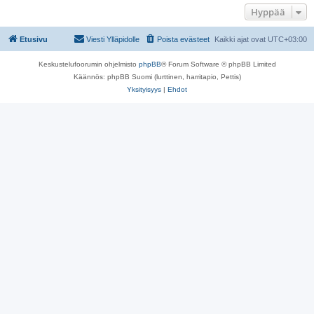
Hyppää
Etusivu
Viesti Ylläpidolle
Poista evästeet
Kaikki ajat ovat
UTC+03:00
Keskustelufoorumin ohjelmisto
phpBB
® Forum Software © phpBB Limited
Käännös: phpBB Suomi (lurttinen, harritapio, Pettis)
Yksityisyys
|
Ehdot