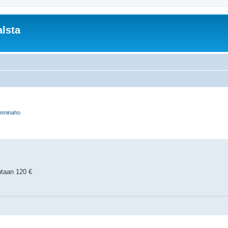
lsta
mminaho
rkennettu haku
ntaan 120 €