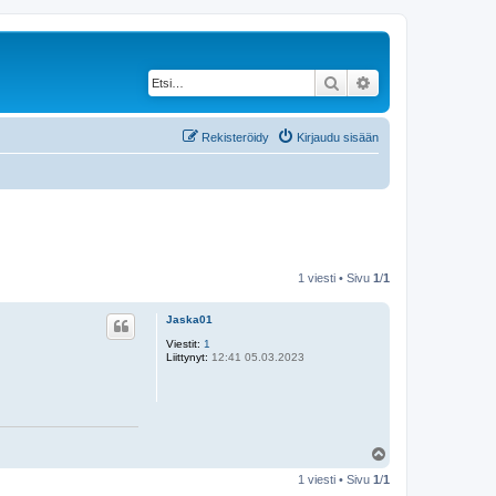
Etsi
Tarkennettu haku
Rekisteröidy
Kirjaudu sisään
1 viesti • Sivu
1
/
1
Jaska01
Viestit:
1
Liittynyt:
12:41 05.03.2023
Y
l
1 viesti • Sivu
1
/
1
ö