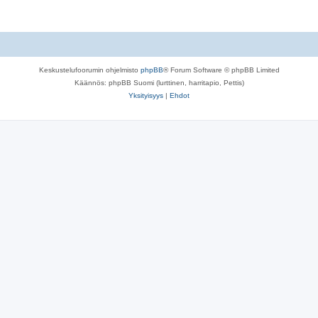
Keskustelufoorumin ohjelmisto
phpBB
® Forum Software © phpBB Limited
Käännös: phpBB Suomi (lurttinen, harritapio, Pettis)
Yksityisyys
|
Ehdot