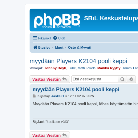
SBiL Keskustelupa
Pikalinkit
UKK
Etusivu
Muut
Osto & Myynti
myydään Players K2104 pooli keppi
Valvojat:
Johnny Boyh
,
Tube
,
Matti Jokela
,
Markku Ryytty
,
Tommi La
Etsi
Ta
Vastaa Viestiin
myydään Players K2104 pooli keppi
V
Kirjoittaja
Jaska01
»
12:51 02.07.2025
i
e
Myydään Players K2104 pooli keppi, lähes käyttämätön hi
s
t
i
BigJack "koolla on väliä"
Vastaa Viestiin