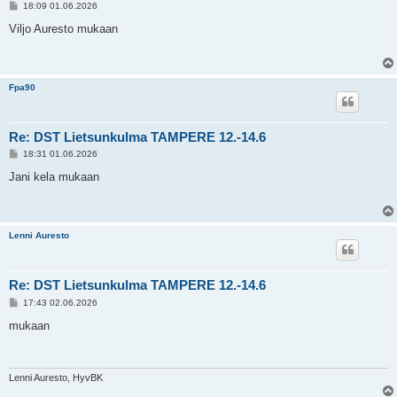
V
18:09 01.06.2026
i
e
Viljo Auresto mukaan
s
t
i
Fpa90
Re: DST Lietsunkulma TAMPERE 12.-14.6
V
18:31 01.06.2026
i
e
Jani kela mukaan
s
t
i
Lenni Auresto
Re: DST Lietsunkulma TAMPERE 12.-14.6
V
17:43 02.06.2026
i
e
mukaan
s
t
i
Lenni Auresto, HyvBK