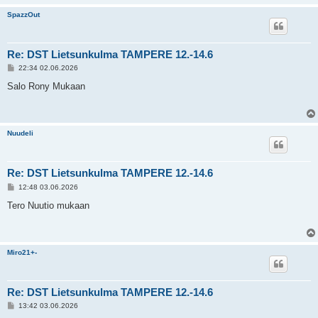
SpazzOut
Re: DST Lietsunkulma TAMPERE 12.-14.6
V
22:34 02.06.2026
i
e
Salo Rony Mukaan
s
t
i
Nuudeli
Re: DST Lietsunkulma TAMPERE 12.-14.6
V
12:48 03.06.2026
i
e
Tero Nuutio mukaan
s
t
i
Miro21+-
Re: DST Lietsunkulma TAMPERE 12.-14.6
V
13:42 03.06.2026
i