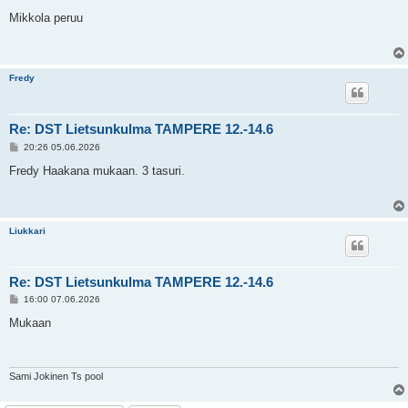
i
e
Mikkola peruu
s
t
i
Fredy
Re: DST Lietsunkulma TAMPERE 12.-14.6
V
20:26 05.06.2026
i
e
Fredy Haakana mukaan. 3 tasuri.
s
t
i
Liukkari
Re: DST Lietsunkulma TAMPERE 12.-14.6
V
16:00 07.06.2026
i
e
Mukaan
s
t
i
Sami Jokinen Ts pool