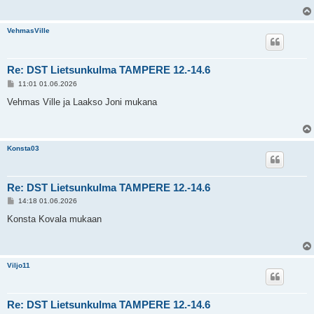
i
VehmasVille
Re: DST Lietsunkulma TAMPERE 12.-14.6
V
11:01 01.06.2026
i
e
Vehmas Ville ja Laakso Joni mukana
s
t
i
Konsta03
Re: DST Lietsunkulma TAMPERE 12.-14.6
V
14:18 01.06.2026
i
e
Konsta Kovala mukaan
s
t
i
Viljo11
Re: DST Lietsunkulma TAMPERE 12.-14.6