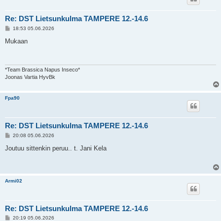
Re: DST Lietsunkulma TAMPERE 12.-14.6
V
18:53 05.06.2026
i
e
Mukaan
s
t
i
*Team Brassica Napus Inseco*
Joonas Vartia HyvBk
Fpa90
Re: DST Lietsunkulma TAMPERE 12.-14.6
V
20:08 05.06.2026
i
e
Joutuu sittenkin peruu.. t. Jani Kela
s
t
i
Armi02
Re: DST Lietsunkulma TAMPERE 12.-14.6
V
20:19 05.06.2026