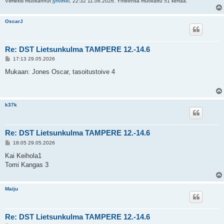
Viimeksi muokannut
jyrivirkki
, 22:32 11.06.2026. Yhteensä muokattu 51 kertaa.
OscarJ
Re: DST Lietsunkulma TAMPERE 12.-14.6
V
17:13 29.05.2026
i
e
Mukaan: Jones Oscar, tasoitustoive 4
s
t
i
k37k
Re: DST Lietsunkulma TAMPERE 12.-14.6
V
18:05 29.05.2026
i
e
Kai Keihola1
s
Tomi Kangas 3
t
i
Maiju
Re: DST Lietsunkulma TAMPERE 12.-14.6