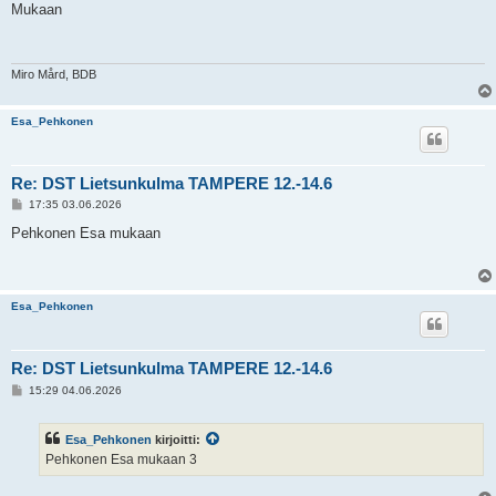
e
Mukaan
s
t
i
Miro Mård, BDB
Esa_Pehkonen
Re: DST Lietsunkulma TAMPERE 12.-14.6
V
17:35 03.06.2026
i
e
Pehkonen Esa mukaan
s
t
i
Esa_Pehkonen
Re: DST Lietsunkulma TAMPERE 12.-14.6
V
15:29 04.06.2026
i
e
s
Esa_Pehkonen
kirjoitti:
t
i
Pehkonen Esa mukaan 3