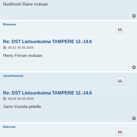
e
Nuolikoski Raine mukaan
s
t
i
Riimanni
Re: DST Lietsunkulma TAMPERE 12.-14.6
V
03:31 30.05.2026
i
e
Henry Friman mukaan.
s
t
i
JarnoVuorela
Re: DST Lietsunkulma TAMPERE 12.-14.6
V
08:23 30.05.2026
i
e
Jarno Vuorela peleille.
s
t
i
Kjärvine