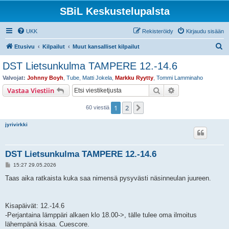
SBiL Keskustelupalsta
UKK
Rekisteröidy
Kirjaudu sisään
E
Etusivu
Kilpailut
Muut kansalliset kilpailut
t
DST Lietsunkulma TAMPERE 12.-14.6
s
Valvojat:
Johnny Boyh
,
Tube
,
Matti Jokela
,
Markku Ryytty
,
Tommi Lamminaho
i
Etsi
Tarkennettu hak
Vastaa Viestiin
1
2
Seuraava
60 viestiä
jyrivirkki
DST Lietsunkulma TAMPERE 12.-14.6
V
15:27 29.05.2026
i
e
Taas aika ratkaista kuka saa nimensä pysyvästi näsinneulan juureen.
s
t
i
Kisapäivät: 12.-14.6
-Perjantaina lämppäri alkaen klo 18.00->, tälle tulee oma ilmoitus
lähempänä kisaa. Cuescore.