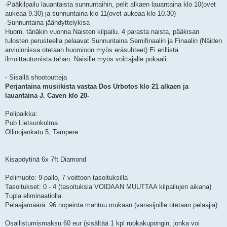
-Pääkilpailu lauantaista sunnuntaihin, pelit alkaen lauantaina klo 10(ovet
aukeaa 9.30) ja sunnuntaina klo 11(ovet aukeaa klo 10.30)
-Sunnuntaina jäähdyttelykisa
Huom. tänäkin vuonna Naisten kilpailu. 4 parasta naista, pääkisan
tulosten perusteella pelaavat Sunnuntaina Semifinaalin ja Finaalin (Näiden
arvioinnissa otetaan huomioon myös eräsuhteet) Ei erillistä
ilmoittautumista tähän. Naisille myös voittajalle pokaali.
- Sisällä shootoutteja
Perjantaina musiikista vastaa Dos Urbotos klo 21 alkaen ja
lauantaina J. Caven klo 20-
Pelipaikka:
Pub Lietsunkulma
Ollinojankatu 5, Tampere
Kisapöytinä 6x 7ft Diamond
Pelimuoto: 9-pallo, 7 voittoon tasoituksilla
Tasoitukset: 0 - 4 (tasoituksia VOIDAAN MUUTTAA kilpailujen aikana)
Tupla eliminaatiolla.
Pelaajamäärä: 96 nopeinta mahtuu mukaan (varasijoille otetaan pelaajia)
Osallistumismaksu 60 eur (sisältää 1 kpl ruokakupongin, jonka voi