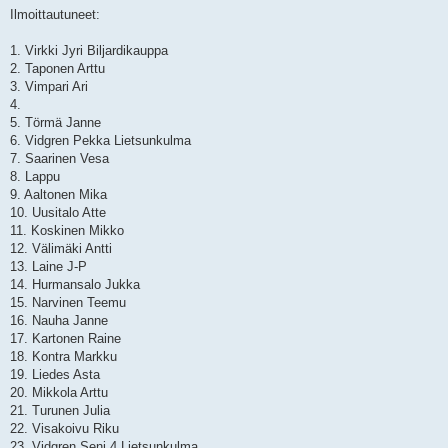
Ilmoittautuneet:
1. Virkki Jyri Biljardikauppa
2. Taponen Arttu
3. Vimpari Ari
4.
5. Törmä Janne
6. Vidgren Pekka Lietsunkulma
7. Saarinen Vesa
8. Lappu
9. Aaltonen Mika
10. Uusitalo Atte
11. Koskinen Mikko
12. Välimäki Antti
13. Laine J-P
14. Hurmansalo Jukka
15. Narvinen Teemu
16. Nauha Janne
17. Kartonen Raine
18. Kontra Markku
19. Liedes Asta
20. Mikkola Arttu
21. Turunen Julia
22. Visakoivu Riku
23. Vidgren Seni 4 Lietsunkulma