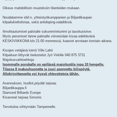
Oikeus mahdollisiin muutoksiin tilanteiden mukaan.
Noudatamme sbil:n, yhteistyökumppanien ja Biljardikaupan
kilpailukieltolistaa, sekä antidoping-säädöksiä.
Ilmoittautumiset palstalle sukunimi/etunimi ja tasoitustoive.
Myös perumiset tänne palstalle viimeistään kisaa edeltävänä
KESKIVIIKKONA klo 21:00 mennessä, kaaviot arvotaan torstain aikana.
Kisojen vetäjänä toimii Ville Lahti
Kilpailuun liittyvät tiedustelut Jyri Virkille 040 875 3731
Majoitusvaihtoehtoja:
Isommalle porukalle on epilässä majoitustila jopa 10 hengelle.
Tilassa 8 makuuhuonetta ja juuri asennettu bilispöytä.
Allekirjoittaneelta voi kysyä yhteystietoja tähän.
Asennuksen, huollot,pöydät tarjoaa:
Biljardikauppa.fi
Diamond Billiards Europe
Kisaverat tarjoaa Simonis
Tervetuloa viihtymään Tampereelle.