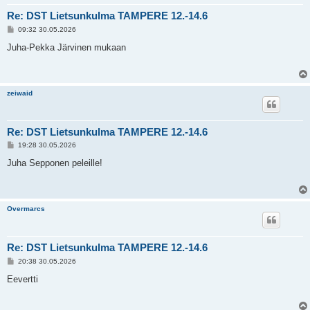
Re: DST Lietsunkulma TAMPERE 12.-14.6
V
09:32 30.05.2026
i
e
Juha-Pekka Järvinen mukaan
s
t
i
zeiwaid
Re: DST Lietsunkulma TAMPERE 12.-14.6
V
19:28 30.05.2026
i
e
Juha Sepponen peleille!
s
t
i
Overmarcs
Re: DST Lietsunkulma TAMPERE 12.-14.6
V
20:38 30.05.2026
i
e
Eevertti
s
t
i