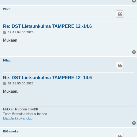
Wolf
Re: DST Lietsunkulma TAMPERE 12.-14.6
V
19:41 04.06.2026
i
e
Mukaan
s
t
i
Hibzu
Re: DST Lietsunkulma TAMPERE 12.-14.6
V
07:31 05.06.2026
i
e
Mukaan.
s
t
i
Miikka Hirvonen HyvBK
Team Brassica Napus Inseco
MattiJarkkoFanclub
BiGsmoke