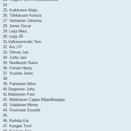
24.
25. Kaikkonen Maiju
26. Tähkävuori Konsta
27. Vartiainen Johanna
28. Jones Oscar
29. Leija Ilkka
30. Leija JR
31.Valkeisenmäki Tero
32. Aro J-P
33. Silman Jari
34. Jutila Jani
35. Nuolikoski Raine
36. Friman Henry
37. Vuorela Jarno
38.
39. Pakarinen Mika
40 Sepponen Juha
41 Makkonen Petri
42. Matikainen Cappe Biljardikauppa
43. Väätäinen Minna
44. Övermark Eevertti
45.
46. Keihola Kai
47. Kangas Tomi