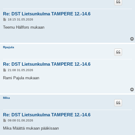
Re: DST Lietsunkulma TAMPERE 12.-14.6
V
18:15 31.05.2026
i
e
Teemu Hällfors mukaan
s
t
i
Rpajula
Re: DST Lietsunkulma TAMPERE 12.-14.6
V
21:08 31.05.2026
i
e
Rami Pajula mukaan
s
t
i
Mika
Re: DST Lietsunkulma TAMPERE 12.-14.6
V
09:08 01.06.2026
i
e
Mika Määttä mukaan pääkisaan
s
t