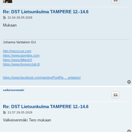
Re: DST Lietsunkulma TAMPERE 12.-14.6
V
21:54 29.05.2026
i
e
Mukaan
s
t
i
Johanna Vartiainen GU
http://mezzcue.com
https://www.taomtips.com
https://www.Biljardi.fi
https://www.foreverclub.fi/
https://www.facebook.com/gaming/PoolPla ... artiainen/
valkeisenmaki
Re: DST Lietsunkulma TAMPERE 12.-14.6
V
21:57 29.05.2026
i
e
Valkeisenmäki Tero mukaan
s
t
i