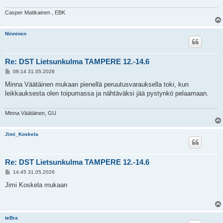
Casper Matikainen , EBK
Ninninen
Re: DST Lietsunkulma TAMPERE 12.-14.6
V
08:14 31.05.2026
i
e
Minna Väätäinen mukaan pienellä peruutusvarauksella toki, kun
s
leikkauksesta olen toipumassa ja nähtäväksi jää pystynkö pelaamaan.
t
i
Minna Väätäinen, GU
Jimi_Koskela
Re: DST Lietsunkulma TAMPERE 12.-14.6
V
14:45 31.05.2026
i
e
Jimi Koskela mukaan
s
t
i
teBra