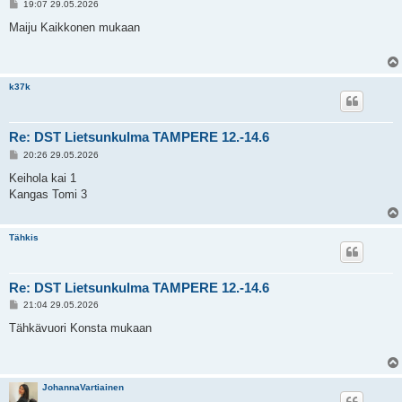
V
19:07 29.05.2026
i
e
Maiju Kaikkonen mukaan
s
t
i
k37k
Re: DST Lietsunkulma TAMPERE 12.-14.6
V
20:26 29.05.2026
i
e
Keihola kai 1
s
Kangas Tomi 3
t
i
Tähkis
Re: DST Lietsunkulma TAMPERE 12.-14.6
V
21:04 29.05.2026
i
e
Tähkävuori Konsta mukaan
s
t
i
JohannaVartiainen