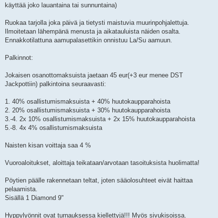
käyttää joko lauantaina tai sunnuntaina)
Ruokaa tarjolla joka päivä ja tietysti maistuvia muurinpohjalettuja.
Ilmoitetaan lähempänä menusta ja aikatauluista näiden osalta.
Ennakkotilattuna aamupalasettikin onnistuu La/Su aamuun.
Palkinnot:
Jokaisen osanottomaksuista jaetaan 45 eur(+3 eur menee DST
Jackpottiin) palkintoina seuraavasti:
1. 40% osallistumismaksuista + 40% huutokaupparahoista
2. 20% osallistumismaksuista + 30% huutokaupparahoista
3.-4. 2x 10% osallistumismaksuista + 2x 15% huutokaupparahoista
5.-8. 4x 4% osallistumismaksuista
Naisten kisan voittaja saa 4 %
Vuoroaloitukset, aloittaja teikataan/arvotaan tasoituksista huolimatta!
Pöytien päälle rakennetaan teltat, joten sääolosuhteet eivät haittaa
pelaamista.
Sisällä 1 Diamond 9"
Hyppylyönnit ovat turnauksessa kiellettyjä!!! Myös sivukisoissa.