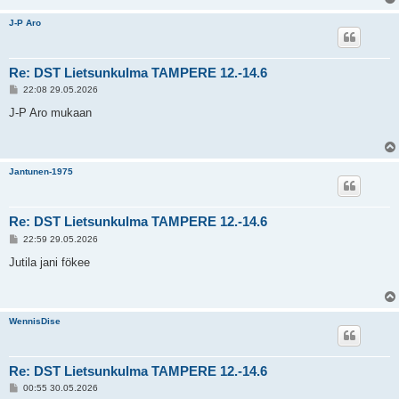
J-P Aro
Re: DST Lietsunkulma TAMPERE 12.-14.6
V
22:08 29.05.2026
i
e
J-P Aro mukaan
s
t
i
Jantunen-1975
Re: DST Lietsunkulma TAMPERE 12.-14.6
V
22:59 29.05.2026
i
e
Jutila jani fökee
s
t
i
WennisDise
Re: DST Lietsunkulma TAMPERE 12.-14.6
V
00:55 30.05.2026
i