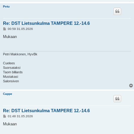
Petu
Re: DST Lietsunkulma TAMPERE 12.-14.6
V
00:59 31.05.2026
i
e
Mukaan
s
t
i
Petri Makkonen, HyvBk
Cuelees
Suorsataksi
Taom billiards
Mustakasi
Salonsiven
Cappe
Re: DST Lietsunkulma TAMPERE 12.-14.6
V
01:48 31.05.2026
i
e
Mukaan
s
t
i