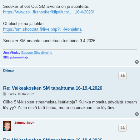
i
e
Snooker Shoot Out SM arvonta on jo suoritettu:
s
https://www.sbil.fi/snooker/kilpailutoi ... 16-4-2026/
t
i
Otteluohjelma ja lohkot:
https://sm.shootout.fi/live.php?t=4#ohjelma
Snooker SM arvonta suoritetaan torstaina 9.4.2026.
Joni Ahola /
Espoon Biljardikerho
SBIL puheenjohtaja
Didmar
Re: Valkeakosken SM tapahtuma 16-19.4.2026
V
14:17 10.04.2026
i
e
Oliko SM-kisojen streameista lisätietoja? Kuinka monelta pöydältä stream
s
löytyy? Yritin etsiä tätä tietoa, mutta en ainakaan itse löytänyt.
t
i
Johnny Boyh