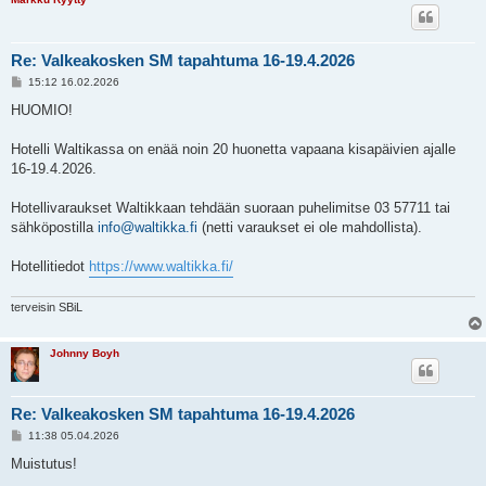
Re: Valkeakosken SM tapahtuma 16-19.4.2026
V
15:12 16.02.2026
i
e
HUOMIO!
s
t
i
Hotelli Waltikassa on enää noin 20 huonetta vapaana kisapäivien ajalle
16-19.4.2026.
Hotellivaraukset Waltikkaan tehdään suoraan puhelimitse 03 57711 tai
sähköpostilla
info@waltikka.fi
(netti varaukset ei ole mahdollista).
Hotellitiedot
https://www.waltikka.fi/
terveisin SBiL
Johnny Boyh
Re: Valkeakosken SM tapahtuma 16-19.4.2026
V
11:38 05.04.2026
i
e
Muistutus!
s