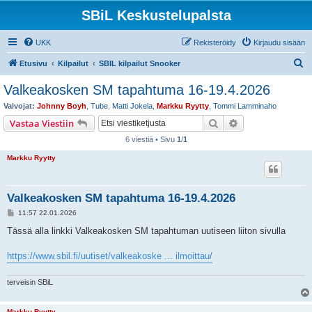
SBiL Keskustelupalsta
UKK
Rekisteröidy
Kirjaudu sisään
E
Etusivu
Kilpailut
SBIL kilpailut Snooker
t
Valkeakosken SM tapahtuma 16-19.4.2026
s
Valvojat:
Johnny Boyh
,
Tube
,
Matti Jokela
,
Markku Ryytty
,
Tommi Lamminaho
i
Etsi
Tarkennettu hak
Vastaa Viestiin
6 viestiä • Sivu
1
/
1
Markku Ryytty
Valkeakosken SM tapahtuma 16-19.4.2026
V
11:57 22.01.2026
i
e
Tässä alla linkki Valkeakosken SM tapahtuman uutiseen liiton sivulla
s
t
i
https://www.sbil.fi/uutiset/valkeakoske ... ilmoittau/
terveisin SBiL
Markku Ryytty