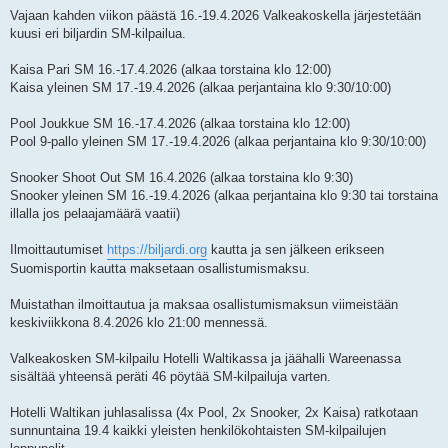
t
i
Vajaan kahden viikon päästä 16.-19.4.2026 Valkeakoskella järjestetään
kuusi eri biljardin SM-kilpailua.
Kaisa Pari SM 16.-17.4.2026 (alkaa torstaina klo 12:00)
Kaisa yleinen SM 17.-19.4.2026 (alkaa perjantaina klo 9:30/10:00)
Pool Joukkue SM 16.-17.4.2026 (alkaa torstaina klo 12:00)
Pool 9-pallo yleinen SM 17.-19.4.2026 (alkaa perjantaina klo 9:30/10:00)
Snooker Shoot Out SM 16.4.2026 (alkaa torstaina klo 9:30)
Snooker yleinen SM 16.-19.4.2026 (alkaa perjantaina klo 9:30 tai torstaina
illalla jos pelaajamäärä vaatii)
Ilmoittautumiset
https://biljardi.org
kautta ja sen jälkeen erikseen
Suomisportin kautta maksetaan osallistumismaksu.
Muistathan ilmoittautua ja maksaa osallistumismaksun viimeistään
keskiviikkona 8.4.2026 klo 21:00 mennessä.
Valkeakosken SM-kilpailu Hotelli Waltikassa ja jäähalli Wareenassa
sisältää yhteensä peräti 46 pöytää SM-kilpailuja varten.
Hotelli Waltikan juhlasalissa (4x Pool, 2x Snooker, 2x Kaisa) ratkotaan
sunnuntaina 19.4 kaikki yleisten henkilökohtaisten SM-kilpailujen