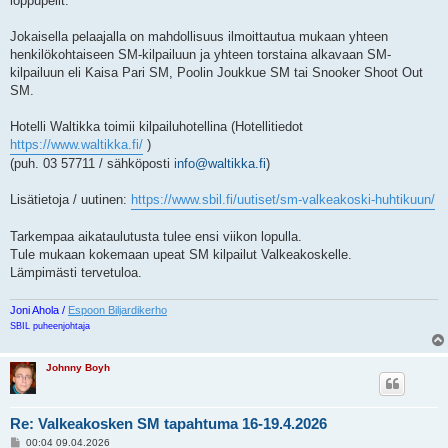
loppupelit.
Jokaisella pelaajalla on mahdollisuus ilmoittautua mukaan yhteen
henkilökohtaiseen SM-kilpailuun ja yhteen torstaina alkavaan SM-
kilpailuun eli Kaisa Pari SM, Poolin Joukkue SM tai Snooker Shoot Out
SM.
Hotelli Waltikka toimii kilpailuhotellina (Hotellitiedot
https://www.waltikka.fi/
)
(puh. 03 57711 / sähköposti
info@waltikka.fi
)
Lisätietoja / uutinen:
https://www.sbil.fi/uutiset/sm-valkeakoski-huhtikuun/
Tarkempaa aikataulutusta tulee ensi viikon lopulla.
Tule mukaan kokemaan upeat SM kilpailut Valkeakoskelle.
Lämpimästi tervetuloa.
Joni Ahola /
Espoon Biljardikerho
SBIL puheenjohtaja
Johnny Boyh
Re: Valkeakosken SM tapahtuma 16-19.4.2026
V
00:04 09.04.2026