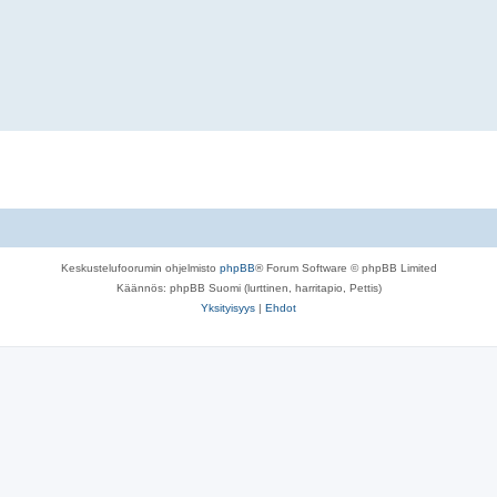
Keskustelufoorumin ohjelmisto
phpBB
® Forum Software © phpBB Limited
Käännös: phpBB Suomi (lurttinen, harritapio, Pettis)
Yksityisyys
|
Ehdot