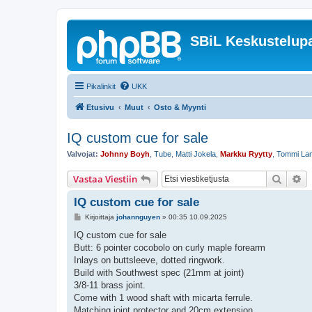
SBiL Keskustelupa
Pikalinkit
UKK
Etusivu
Muut
Osto & Myynti
IQ custom cue for sale
Valvojat:
Johnny Boyh
,
Tube
,
Matti Jokela
,
Markku Ryytty
,
Tommi La
Etsi
Ta
Vastaa Viestiin
IQ custom cue for sale
V
Kirjoittaja
johannguyen
»
00:35 10.09.2025
i
e
IQ custom cue for sale
s
Butt: 6 pointer cocobolo on curly maple forearm
t
i
Inlays on buttsleeve, dotted ringwork.
Build with Southwest spec (21mm at joint)
3/8-11 brass joint.
Come with 1 wood shaft with micarta ferrule.
Matching joint protector and 20cm extension.