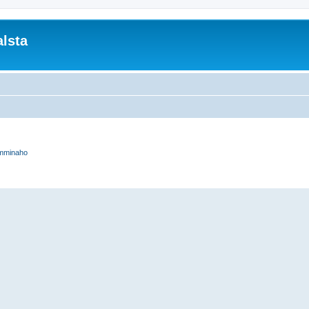
lsta
mminaho
rkennettu haku