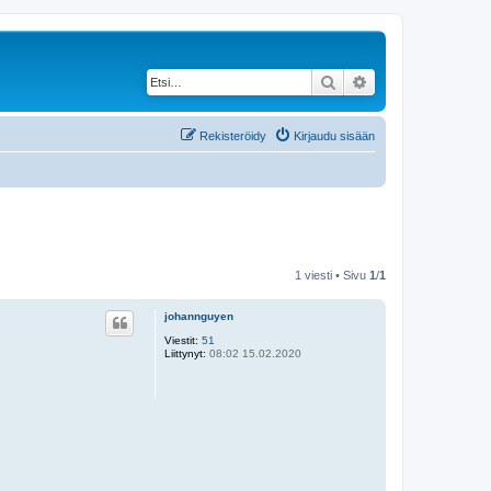
Etsi
Tarkennettu haku
Rekisteröidy
Kirjaudu sisään
1 viesti • Sivu
1
/
1
johannguyen
Viestit:
51
Liittynyt:
08:02 15.02.2020