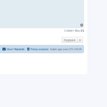
Y
l
1 viesti • Sivu
1
/
1
ö
s
Hyppää
Viesti Ylläpidolle
Poista evästeet
Kaikki ajat ovat
UTC+03:00