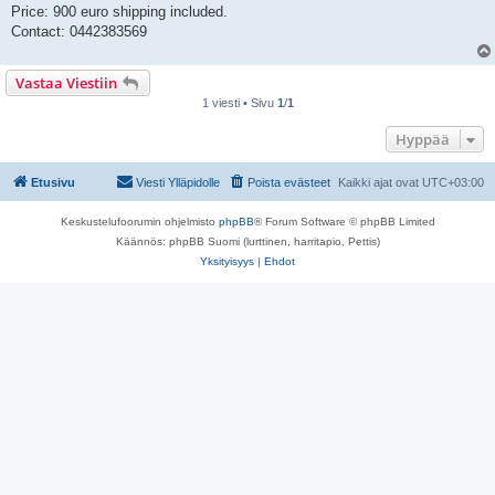
Price: 900 euro shipping included.
Contact: 0442383569
Vastaa Viestiin
1 viesti • Sivu
1
/
1
Hyppää
Etusivu
Viesti Ylläpidolle
Poista evästeet
Kaikki ajat ovat
UTC+03:00
Keskustelufoorumin ohjelmisto
phpBB
® Forum Software © phpBB Limited
Käännös: phpBB Suomi (lurttinen, harritapio, Pettis)
Yksityisyys
|
Ehdot