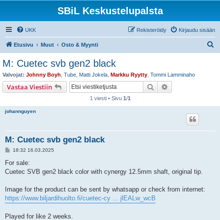
SBiL Keskustelupalsta
UKK
Rekisteröidy
Kirjaudu sisään
E
Etusivu
Muut
Osto & Myynti
t
M: Cuetec svb gen2 black
s
Valvojat:
Johnny Boyh
,
Tube
,
Matti Jokela
,
Markku Ryytty
,
Tommi Lamminaho
i
Etsi
Tarkennettu hak
Vastaa Viestiin
1 viesti • Sivu
1
/
1
johannguyen
M: Cuetec svb gen2 black
V
18:32 16.03.2025
i
e
For sale:
s
Cuetec SVB gen2 black color with cynergy 12.5mm shaft, original tip.
t
i
Image for the product can be sent by whatsapp or check from internet:
https://www.biljardihuolto.fi/cuetec-cy ... jlEALw_wcB
Played for like 2 weeks.