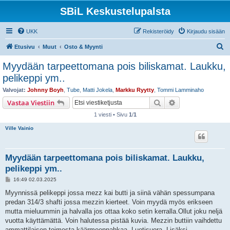
SBiL Keskustelupalsta
UKK
Rekisteröidy
Kirjaudu sisään
E
Etusivu
Muut
Osto & Myynti
t
Myydään tarpeettomana pois biliskamat. Laukku,
s
pelikeppi ym..
i
Valvojat:
Johnny Boyh
,
Tube
,
Matti Jokela
,
Markku Ryytty
,
Tommi Lamminaho
Etsi
Tarkennettu hak
Vastaa Viestiin
1 viesti • Sivu
1
/
1
Ville Vainio
Myydään tarpeettomana pois biliskamat. Laukku,
pelikeppi ym..
V
16:49 02.03.2025
i
e
Myynnissä pelikeppi jossa mezz kai butti ja siinä vähän spessumpana
s
predan 314/3 shafti jossa mezzin kierteet. Voin myydä myös erikseen
t
i
mutta mieluummin ja halvalla jos ottaa koko setin kerralla.Ollut joku neljä
vuotta käyttämättä. Voin halutessa pistää kuvia. Mezzin buttiin vaihdettu
ammattilaisen toimesta käärmeennahkaa. Luotisuora. Lisäksi