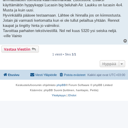
käyttämätön hyppykeppi Lucasin big beluhah Air. Laukku on lucasin 4x4.
Musta ja kuin uusi.
Hyvinkäällä pääsee testaamaan. Lähtee ok hinnalla jos on kiinnostusta.
Jotain jäi varmasti kertomatta kun ei ole tullut pelailtua yhtään. Rennot
kaupat ja tingitty hinta jo valmiiksi.
Tavoittaa parhaiten tekstiviestillä. Nol nel kuus 5320 ysi seiska neljä.
-ville Vainio
Vastaa Viestiin
1 viesti • Sivu
1
/
1
Hyppää
Etusivu
Viesti Ylläpidolle
Poista evästeet
Kaikki ajat ovat
UTC+03:00
Keskustelufoorumin ohjelmisto
phpBB
® Forum Software © phpBB Limited
Käännös: phpBB Suomi (lurttinen, harritapio, Pettis)
Yksityisyys
|
Ehdot