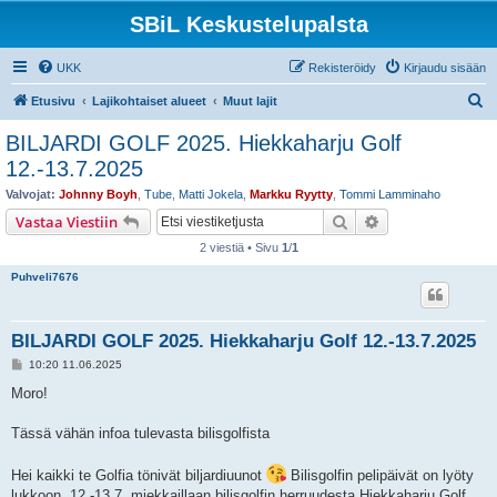
SBiL Keskustelupalsta
UKK
Rekisteröidy
Kirjaudu sisään
E
Etusivu
Lajikohtaiset alueet
Muut lajit
t
BILJARDI GOLF 2025. Hiekkaharju Golf
s
12.-13.7.2025
i
Valvojat:
Johnny Boyh
,
Tube
,
Matti Jokela
,
Markku Ryytty
,
Tommi Lamminaho
Etsi
Tarkennettu hak
Vastaa Viestiin
2 viestiä • Sivu
1
/
1
Puhveli7676
BILJARDI GOLF 2025. Hiekkaharju Golf 12.-13.7.2025
V
10:20 11.06.2025
i
e
Moro!
s
t
i
Tässä vähän infoa tulevasta bilisgolfista
Hei kaikki te Golfia tönivät biljardiuunot
Bilisgolfin pelipäivät on lyöty
lukkoon. 12.-13.7. miekkaillaan bilisgolfin herruudesta Hiekkaharju Golf