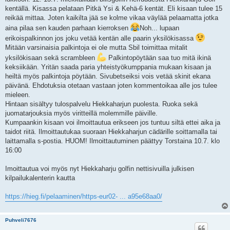
kentällä. Kisassa pelataan Pitkä Ysi & Kehä-6 kentät. Eli kisaan tulee 15
reikää mittaa. Joten kaikilta jää se kolme vikaa väylää pelaamatta jotka
aina pilaa sen kauden parhaan kierroksen
Noh... lupaan
erikoispalkinnon jos joku vetää kentän alle paarin yksilökisassa
Mitään varsinaisia palkintoja ei ole mutta Sbil toimittaa mitalit
yksilökisaan sekä scrambleen
Palkintopöytään saa tuo mitä ikinä
keksiikään. Yritän saada paria yhteistyökumppania mukaan kisaan ja
heiltä myös palkintoja pöytään. Sivubetseiksi vois vetää skinit ekana
päivänä. Ehdotuksia otetaan vastaan joten kommentoikaa alle jos tulee
mieleen.
Hintaan sisältyy tulospalvelu Hiekkaharjun puolesta. Ruoka sekä
juomatarjouksia myös viritteillä molemmille päiville.
Kumpaankin kisaan voi ilmoittautua erikseen jos tuntuu siltä ettei aika ja
taidot riitä. Ilmoittautukaa suoraan Hiekkaharjun cädärille soittamalla tai
laittamalla s-postia. HUOM! Ilmoittautuminen päättyy Torstaina 10.7. klo
16:00
Imoittautua voi myös nyt Hiekkaharju golfin nettisivuilla julkisen
kilpailukalenterin kautta
https://hieg.fi/pelaaminen/https-eur02- ... a95e68aa0/
Puhveli7676