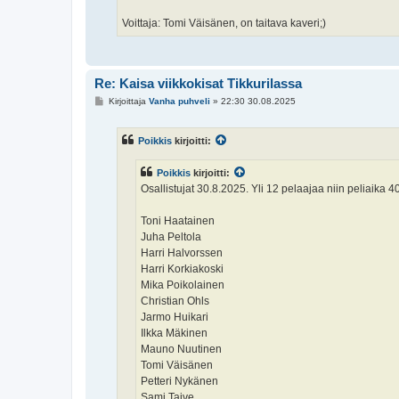
Voittaja: Tomi Väisänen, on taitava kaveri;)
Re: Kaisa viikkokisat Tikkurilassa
V
Kirjoittaja
Vanha puhveli
»
22:30 30.08.2025
i
e
s
Poikkis
kirjoitti:
t
i
Poikkis
kirjoitti:
Osallistujat 30.8.2025. Yli 12 pelaajaa niin peliaika 4
Toni Haatainen
Juha Peltola
Harri Halvorssen
Harri Korkiakoski
Mika Poikolainen
Christian Ohls
Jarmo Huikari
Ilkka Mäkinen
Mauno Nuutinen
Tomi Väisänen
Petteri Nykänen
Sami Taive