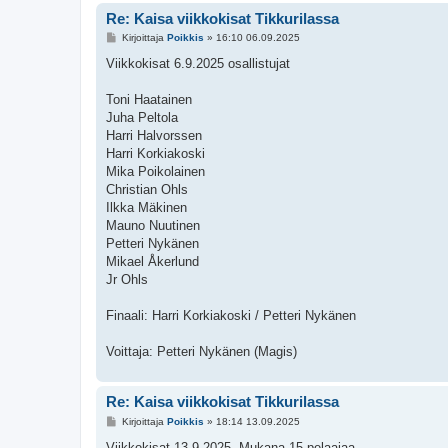
Re: Kaisa viikkokisat Tikkurilassa
V
Kirjoittaja
Poikkis
»
16:10 06.09.2025
i
e
Viikkokisat 6.9.2025 osallistujat
s
t
i
Toni Haatainen
Juha Peltola
Harri Halvorssen
Harri Korkiakoski
Mika Poikolainen
Christian Ohls
Ilkka Mäkinen
Mauno Nuutinen
Petteri Nykänen
Mikael Åkerlund
Jr Ohls
Finaali: Harri Korkiakoski / Petteri Nykänen
Voittaja: Petteri Nykänen (Magis)
Re: Kaisa viikkokisat Tikkurilassa
V
Kirjoittaja
Poikkis
»
18:14 13.09.2025
i
e
Viikkokisat 13.9.2025. Mukana 15 pelaajaa.