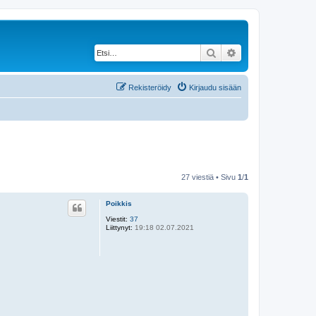
Etsi
Tarkennettu haku
Rekisteröidy
Kirjaudu sisään
27 viestiä • Sivu
1
/
1
Poikkis
Viestit:
37
Liittynyt:
19:18 02.07.2021