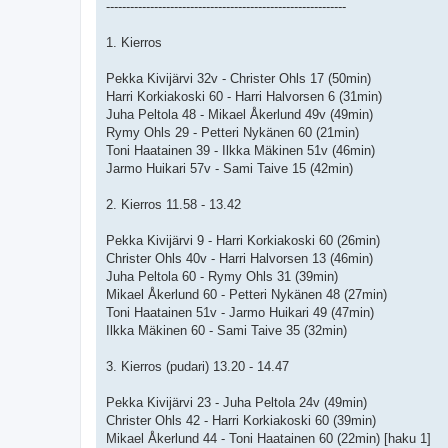
------------------------------------------------------------
t
i
1. Kierros
Pekka Kivijärvi 32v - Christer Ohls 17 (50min)
Harri Korkiakoski 60 - Harri Halvorsen 6 (31min)
Juha Peltola 48 - Mikael Åkerlund 49v (49min)
Rymy Ohls 29 - Petteri Nykänen 60 (21min)
Toni Haatainen 39 - Ilkka Mäkinen 51v (46min)
Jarmo Huikari 57v - Sami Taive 15 (42min)
2. Kierros 11.58 - 13.42
Pekka Kivijärvi 9 - Harri Korkiakoski 60 (26min)
Christer Ohls 40v - Harri Halvorsen 13 (46min)
Juha Peltola 60 - Rymy Ohls 31 (39min)
Mikael Åkerlund 60 - Petteri Nykänen 48 (27min)
Toni Haatainen 51v - Jarmo Huikari 49 (47min)
Ilkka Mäkinen 60 - Sami Taive 35 (32min)
3. Kierros (pudari) 13.20 - 14.47
Pekka Kivijärvi 23 - Juha Peltola 24v (49min)
Christer Ohls 42 - Harri Korkiakoski 60 (39min)
Mikael Åkerlund 44 - Toni Haatainen 60 (22min) [haku 1]