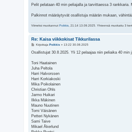
Pelit pelataan 40 min peliajalla ja tarvittaessa 3 rankkaria
Palkinnot määräytyvät osallistuja määrän mukaan, vähintään
Viimeksi muokannut
Poikkis
, 21:14 13.09.2025. Yhteensä muokattu 3 ker
Re: Kaisa viikkokisat Tikkurilassa
V
Kirjoittaja
Poikkis
»
13:22 30.08.2025
i
e
Osallistujat 30.8.2025. Yli 12 pelaajaa niin peliaika 40 min 
s
t
i
Toni Haatainen
Juha Peltola
Harri Halvorssen
Harri Korkiakoski
Mika Poikolainen
Christian Ohls
Jarmo Huikari
Ilkka Mäkinen
Mauno Nuutinen
Tomi Väisänen
Petteri Nykänen
Sami Taive
Mikael Åkerlund
Pekka Ruotsi