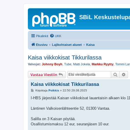
SBiL Keskustelupa
Pikalinkit
UKK
Etusivu
Lajikohtaiset alueet
Kaisa
Kaisa viikkokisat Tikkurilassa
Valvojat:
Johnny Boyh
,
Tube
,
Matti Jokela
,
Markku Ryytty
,
Tommi La
Etsi
Ta
Vastaa Viestiin
Kaisa viikkokisat Tikkurilassa
V
Kirjoittaja
Poikkis
»
22:50 29.08.2025
i
e
I-HBS järjestää Kaisan viikkokisat lauantaisin alkaen klo 11:
s
t
i
Läntinen Valkoisenlähteentie 52, 01300 Vantaa.
Salilla on 3 Kaisan pöytää.
Osallistumismaksu 12 eur, seuranjäsen 10 eur.