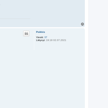
.
Y
l
ö
Poikkis
s
Viestit:
37
Liittynyt:
19:18 02.07.2021