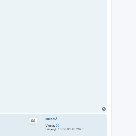
Y
l
ö
MikaelÅ
s
Viestit:
50
Liittynyt:
16:06 03.10.2025