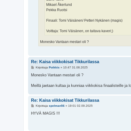
Mikael Åkerlund
Pekka Ruotsi
Finaali: Tomi Väisänen/ Petteri Nykänen (magis)
Voittaja: Tomi Väisänen, on taitava kaveri;)
Monesko Vantaan mestari oli ?
Re: Kaisa viikkokisat Tikkurilassa
V
Kirjoittaja
Poikkis
»
10:47 31.08.2025
i
e
Monesko Vantaan mestari oli ?
s
t
i
Meillä jaetaan kultaa ja kunniaa viikkokisa finaalisteille ja
Re: Kaisa viikkokisat Tikkurilassa
V
Kirjoittaja
spelman56
»
19:01 02.09.2025
i
e
HYVÄ MAGIS !!!
s
t
i