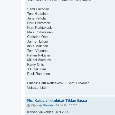
s
t
i
Sami Hirvonen
Toni Haatainen
Juha Peltola
Harri Halvorsen
Harri Korkiakoski
Mika Poikolainen
Christian Ohls
Jarmo Huikari
Ilkka Mäkinen
Tomi Väisänen
Petteri Nykänen
Mikael Åkerlund
Rymy Ohls
J.P. Nikunen
Pauli Rantanen
Finaali: Harri Korkiakoski / Sami Hirvonen
Voittaja: Littiin
Re: Kaisa viikkokisat Tikkurilassa
V
Kirjoittaja
MikaelÅ
»
14:44 11.10.2025
i
e
Kaisan viikkokisa 20.9.2025
s