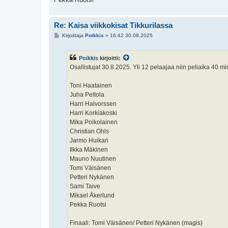
Re: Kaisa viikkokisat Tikkurilassa
V
Kirjoittaja
Poikkis
»
16:42 30.08.2025
i
e
s
Poikkis
kirjoitti:
t
i
Osallistujat 30.8.2025. Yli 12 pelaajaa niin peliaika 40 mi
Toni Haatainen
Juha Peltola
Harri Halvorssen
Harri Korkiakoski
Mika Poikolainen
Christian Ohls
Jarmo Huikari
Ilkka Mäkinen
Mauno Nuutinen
Tomi Väisänen
Petteri Nykänen
Sami Taive
Mikael Åkerlund
Pekka Ruotsi
Finaali: Tomi Väisänen/ Petteri Nykänen (magis)