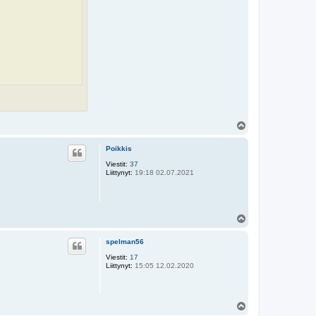
Y
l
ö
Poikkis
s
Viestit:
37
Liittynyt:
19:18 02.07.2021
Y
l
ö
spelman56
s
Viestit:
17
Liittynyt:
15:05 12.02.2020
Y
l