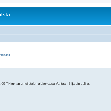
lsta
mminaho
rkennettu haku
00 Tikkurilan urheilutalon alakerrassa Vantaan Biljardin salilla.