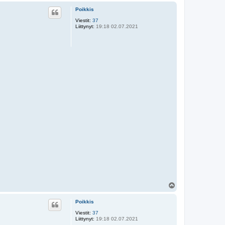
ö
Poikkis
s
Viestit:
37
Liittynyt:
19:18 02.07.2021
Y
l
ö
Poikkis
s
Viestit:
37
Liittynyt:
19:18 02.07.2021