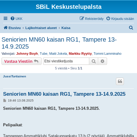
SBiL Keskustelupalsta
UKK
Rekisteröidy
Kirjaudu sisään
E
Etusivu
Lajikohtaiset alueet
Kaisa
t
Seniorien MN60 kaisan RG1, Tampere 13-
s
14.9.2025
i
Valvojat:
Johnny Boyh
,
Tube
,
Matti Jokela
,
Markku Ryytty
,
Tommi Lamminaho
Etsi
Tarkennettu hak
Vastaa Viestiin
5 viestiä • Sivu
1
/
1
JussiTurtiainen
Seniorien MN60 kaisan RG1, Tampere 13-14.9.2025
V
19:46 13.08.2025
i
e
Seniorien MN60 kaisan RG1, Tampere 13-14.9.2025.
s
t
i
Pelipaikat
:
Tampereen Ammattiklubi Satakunnankatu 13 b (2 pöytää). Ammattiklubilla