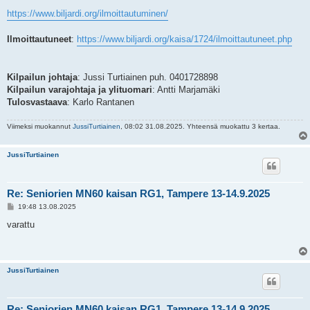
https://www.biljardi.org/ilmoittautuminen/
Ilmoittautuneet
:
https://www.biljardi.org/kaisa/1724/ilmoittautuneet.php
Kilpailun johtaja
: Jussi Turtiainen puh. 0401728898
Kilpailun varajohtaja ja ylituomari
: Antti Marjamäki
Tulosvastaava
: Karlo Rantanen
Viimeksi muokannut
JussiTurtiainen
, 08:02 31.08.2025. Yhteensä muokattu 3 kertaa.
JussiTurtiainen
Re: Seniorien MN60 kaisan RG1, Tampere 13-14.9.2025
V
19:48 13.08.2025
i
e
varattu
s
t
i
JussiTurtiainen
Re: Seniorien MN60 kaisan RG1, Tampere 13-14.9.2025