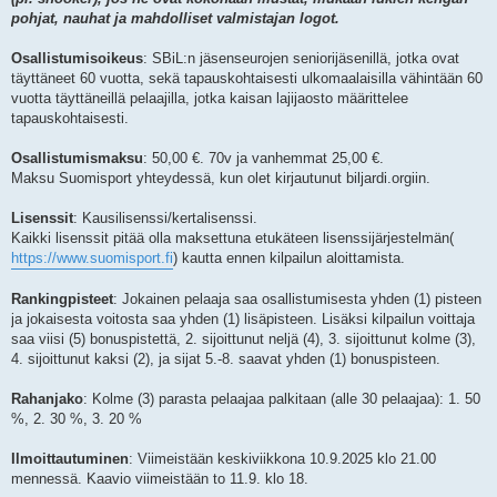
pohjat, nauhat ja mahdolliset valmistajan logot.
Osallistumisoikeus
: SBiL:n jäsenseurojen seniorijäsenillä, jotka ovat
täyttäneet 60 vuotta, sekä tapauskohtaisesti ulkomaalaisilla vähintään 60
vuotta täyttäneillä pelaajilla, jotka kaisan lajijaosto määrittelee
tapauskohtaisesti.
Osallistumismaksu
: 50,00 €. 70v ja vanhemmat 25,00 €.
Maksu Suomisport yhteydessä, kun olet kirjautunut biljardi.orgiin.
Lisenssit
: Kausilisenssi/kertalisenssi.
Kaikki lisenssit pitää olla maksettuna etukäteen lisenssijärjestelmän(
https://www.suomisport.fi
) kautta ennen kilpailun aloittamista.
Rankingpisteet
: Jokainen pelaaja saa osallistumisesta yhden (1) pisteen
ja jokaisesta voitosta saa yhden (1) lisäpisteen. Lisäksi kilpailun voittaja
saa viisi (5) bonuspistettä, 2. sijoittunut neljä (4), 3. sijoittunut kolme (3),
4. sijoittunut kaksi (2), ja sijat 5.-8. saavat yhden (1) bonuspisteen.
Rahanjako
: Kolme (3) parasta pelaajaa palkitaan (alle 30 pelaajaa): 1. 50
%, 2. 30 %, 3. 20 %
Ilmoittautuminen
: Viimeistään keskiviikkona 10.9.2025 klo 21.00
mennessä. Kaavio viimeistään to 11.9. klo 18.