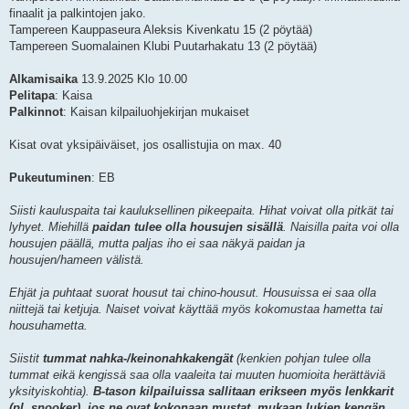
finaalit ja palkintojen jako.
Tampereen Kauppaseura Aleksis Kivenkatu 15 (2 pöytää)
Tampereen Suomalainen Klubi Puutarhakatu 13 (2 pöytää)
Alkamisaika
13.9.2025 Klo 10.00
Pelitapa
: Kaisa
Palkinnot
: Kaisan kilpailuohjekirjan mukaiset
Kisat ovat yksipäiväiset, jos osallistujia on max. 40
Pukeutuminen
: EB
Siisti kauluspaita tai kauluksellinen pikeepaita. Hihat voivat olla pitkät tai
lyhyet. Miehillä
paidan tulee olla housujen sisällä
. Naisilla paita voi olla
housujen päällä, mutta paljas iho ei saa näkyä paidan ja
housujen/hameen välistä.
Ehjät ja puhtaat suorat housut tai chino-housut. Housuissa ei saa olla
niittejä tai ketjuja. Naiset voivat käyttää myös kokomustaa hametta tai
housuhametta.
Siistit
tummat nahka-/keinonahkakengät
(kenkien pohjan tulee olla
tummat eikä kengissä saa olla vaaleita tai muuten huomioita herättäviä
yksityiskohtia).
B-tason kilpailuissa sallitaan erikseen myös lenkkarit
(pl. snooker), jos ne ovat kokonaan mustat, mukaan lukien kengän