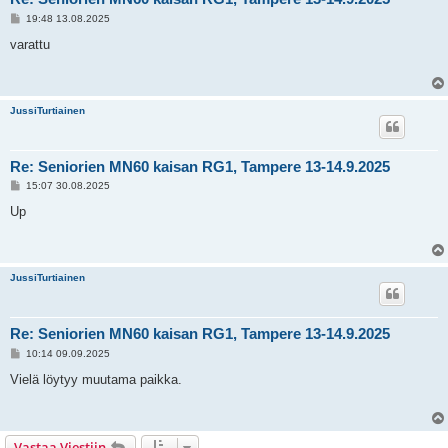
V
19:48 13.08.2025
i
e
varattu
s
t
i
JussiTurtiainen
Re: Seniorien MN60 kaisan RG1, Tampere 13-14.9.2025
V
15:07 30.08.2025
i
e
Up
s
t
i
JussiTurtiainen
Re: Seniorien MN60 kaisan RG1, Tampere 13-14.9.2025
V
10:14 09.09.2025
i
e
Vielä löytyy muutama paikka.
s
t
i
Vastaa Viestiin