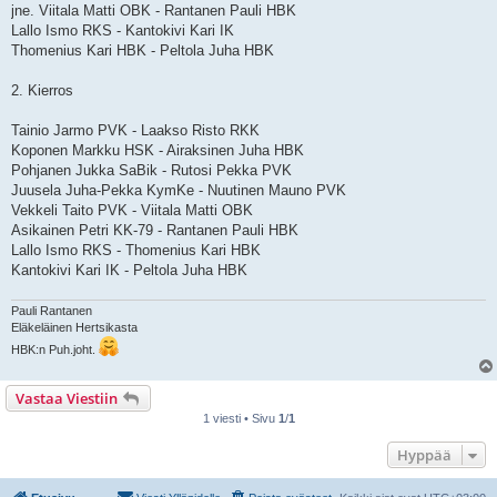
jne. Viitala Matti OBK - Rantanen Pauli HBK
Lallo Ismo RKS - Kantokivi Kari IK
Thomenius Kari HBK - Peltola Juha HBK
2. Kierros
Tainio Jarmo PVK - Laakso Risto RKK
Koponen Markku HSK - Airaksinen Juha HBK
Pohjanen Jukka SaBik - Rutosi Pekka PVK
Juusela Juha-Pekka KymKe - Nuutinen Mauno PVK
Vekkeli Taito PVK - Viitala Matti OBK
Asikainen Petri KK-79 - Rantanen Pauli HBK
Lallo Ismo RKS - Thomenius Kari HBK
Kantokivi Kari IK - Peltola Juha HBK
Pauli Rantanen
Eläkeläinen Hertsikasta
HBK:n Puh.joht.
Vastaa Viestiin
1 viesti • Sivu
1
/
1
Hyppää