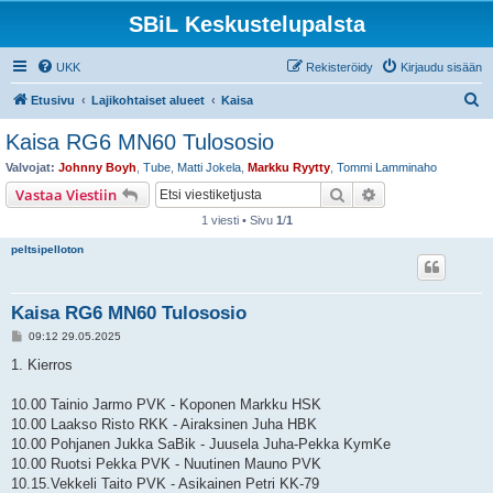
SBiL Keskustelupalsta
UKK
Rekisteröidy
Kirjaudu sisään
E
Etusivu
Lajikohtaiset alueet
Kaisa
t
Kaisa RG6 MN60 Tulososio
s
Valvojat:
Johnny Boyh
,
Tube
,
Matti Jokela
,
Markku Ryytty
,
Tommi Lamminaho
i
Etsi
Tarkennettu hak
Vastaa Viestiin
1 viesti • Sivu
1
/
1
peltsipelloton
Kaisa RG6 MN60 Tulososio
V
09:12 29.05.2025
i
e
1. Kierros
s
t
i
10.00 Tainio Jarmo PVK - Koponen Markku HSK
10.00 Laakso Risto RKK - Airaksinen Juha HBK
10.00 Pohjanen Jukka SaBik - Juusela Juha-Pekka KymKe
10.00 Ruotsi Pekka PVK - Nuutinen Mauno PVK
10.15.Vekkeli Taito PVK - Asikainen Petri KK-79