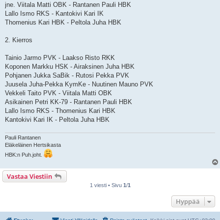
jne. Viitala Matti OBK - Rantanen Pauli HBK
Lallo Ismo RKS - Kantokivi Kari IK
Thomenius Kari HBK - Peltola Juha HBK
2. Kierros
Tainio Jarmo PVK - Laakso Risto RKK
Koponen Markku HSK - Airaksinen Juha HBK
Pohjanen Jukka SaBik - Rutosi Pekka PVK
Juusela Juha-Pekka KymKe - Nuutinen Mauno PVK
Vekkeli Taito PVK - Viitala Matti OBK
Asikainen Petri KK-79 - Rantanen Pauli HBK
Lallo Ismo RKS - Thomenius Kari HBK
Kantokivi Kari IK - Peltola Juha HBK
Pauli Rantanen
Eläkeläinen Hertsikasta
HBK:n Puh.joht.
Vastaa Viestiin
1 viesti • Sivu
1
/
1
Hyppää