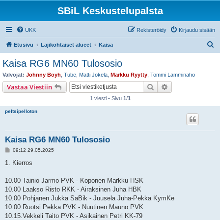
SBiL Keskustelupalsta
UKK
Rekisteröidy
Kirjaudu sisään
E
Etusivu
Lajikohtaiset alueet
Kaisa
t
Kaisa RG6 MN60 Tulososio
s
Valvojat:
Johnny Boyh
,
Tube
,
Matti Jokela
,
Markku Ryytty
,
Tommi Lamminaho
i
Etsi
Tarkennettu hak
Vastaa Viestiin
1 viesti • Sivu
1
/
1
peltsipelloton
Kaisa RG6 MN60 Tulososio
V
09:12 29.05.2025
i
e
1. Kierros
s
t
i
10.00 Tainio Jarmo PVK - Koponen Markku HSK
10.00 Laakso Risto RKK - Airaksinen Juha HBK
10.00 Pohjanen Jukka SaBik - Juusela Juha-Pekka KymKe
10.00 Ruotsi Pekka PVK - Nuutinen Mauno PVK
10.15.Vekkeli Taito PVK - Asikainen Petri KK-79