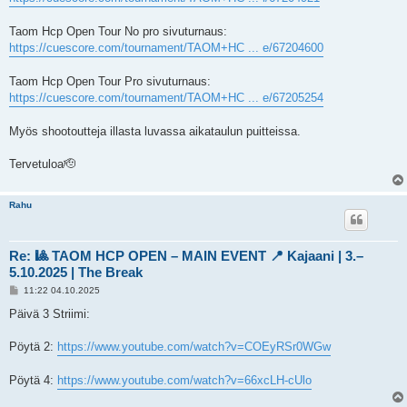
Taom Hcp Open Tour No pro sivuturnaus:
https://cuescore.com/tournament/TAOM+HC ... e/67204600
Taom Hcp Open Tour Pro sivuturnaus:
https://cuescore.com/tournament/TAOM+HC ... e/67205254
Myös shootoutteja illasta luvassa aikataulun puitteissa.
Tervetuloa🫡
Rahu
Re: 🎱 TAOM HCP OPEN – MAIN EVENT 📍 Kajaani | 3.–
5.10.2025 | The Break
V
11:22 04.10.2025
i
e
Päivä 3 Striimi:
s
t
i
Pöytä 2:
https://www.youtube.com/watch?v=COEyRSr0WGw
Pöytä 4:
https://www.youtube.com/watch?v=66xcLH-cUlo