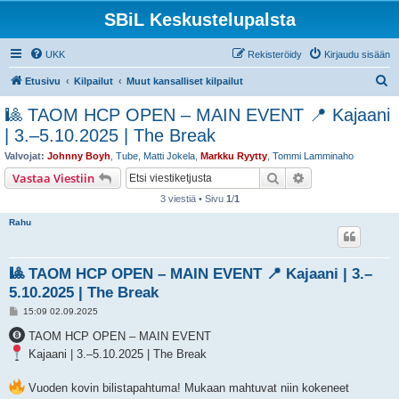
SBiL Keskustelupalsta
UKK
Rekisteröidy
Kirjaudu sisään
E
Etusivu
Kilpailut
Muut kansalliset kilpailut
t
🎱 TAOM HCP OPEN – MAIN EVENT 📍 Kajaani
s
| 3.–5.10.2025 | The Break
i
Valvojat:
Johnny Boyh
,
Tube
,
Matti Jokela
,
Markku Ryytty
,
Tommi Lamminaho
Etsi
Tarkennettu hak
Vastaa Viestiin
3 viestiä • Sivu
1
/
1
Rahu
🎱 TAOM HCP OPEN – MAIN EVENT 📍 Kajaani | 3.–
5.10.2025 | The Break
V
15:09 02.09.2025
i
e
TAOM HCP OPEN – MAIN EVENT
s
Kajaani | 3.–5.10.2025 | The Break
t
i
Vuoden kovin bilistapahtuma! Mukaan mahtuvat niin kokeneet