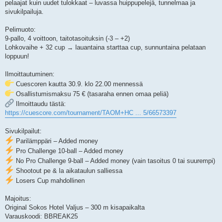
pelaajat kuin uudet tulokkaat – luvassa huippupelejä, tunnelmaa ja
sivukilpailuja.
Pelimuoto:
9-pallo, 4 voittoon, taitotasoituksin (-3 – +2)
Lohkovaihe + 32 cup → lauantaina starttaa cup, sunnuntaina pelataan
loppuun!
Ilmoittautuminen:
Cuescoren kautta 30.9. klo 22.00 mennessä
Osallistumismaksu 75 € (tasaraha ennen omaa peliä)
Ilmoittaudu tästä:
https://cuescore.com/tournament/TAOM+HC ... 5/66573397
Sivukilpailut:
Parilämppäri – Added money
Pro Challenge 10-ball – Added money
No Pro Challenge 9-ball – Added money (vain tasoitus 0 tai suurempi)
Shootout pe & la aikataulun salliessa
Losers Cup mahdollinen
Majoitus:
Original Sokos Hotel Valjus – 300 m kisapaikalta
Varauskoodi: BBREAK25