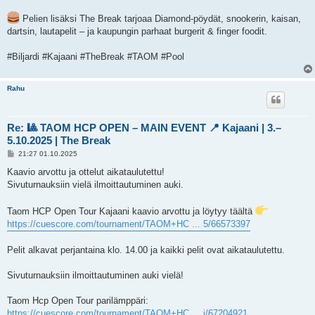
Pelien lisäksi The Break tarjoaa Diamond-pöydät, snookerin, kaisan,
dartsin, lautapelit – ja kaupungin parhaat burgerit & finger foodit.
#Biljardi #Kajaani #TheBreak #TAOM #Pool
Rahu
Re: 🎱 TAOM HCP OPEN – MAIN EVENT 📍 Kajaani | 3.–
5.10.2025 | The Break
V
21:27 01.10.2025
i
e
Kaavio arvottu ja ottelut aikataulutettu!
s
Sivuturnauksiin vielä ilmoittautuminen auki.
t
i
Taom HCP Open Tour Kajaani kaavio arvottu ja löytyy täältä
https://cuescore.com/tournament/TAOM+HC ... 5/66573397
Pelit alkavat perjantaina klo. 14.00 ja kaikki pelit ovat aikataulutettu.
Sivuturnauksiin ilmoittautuminen auki vielä!
Taom Hcp Open Tour parilämppäri:
https://cuescore.com/tournament/TAOM+HC ... i/67204921