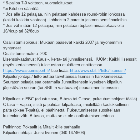
* 9-palloa 7-9 voittoon, vuoroaloitukset
*ei Kitchen sääntöä
* Jos alle 12 pelaajaa, niin pelataan kahdessa round-robin lohkossa
(kaikki kaikkia vastaan). Lohkoista 2 parasta jatkoon semifinaaleihin
* Jos vähintään 12 pelaajaa, niin pelataan tuplaeliminaatiokaaviolla
16/4cup tai 32/8cup
Osallistumisoikeus: Mukaan pääsevät kaikki 2007 ja myöhemmin
syntyneet
Osallistumismaksu: 20€
Lisenssivaatimus: Kausi-, kerta- tai junnulisenssi. HUOM: Kaikki lisenssit
(myös kertalisenssi) tulee ostaa etukäteen osoitteessa
https://www.suomisport.fi/
Lue lisää:
http://www.sbil.fi/liitto/lisenssit/
Kilpailunjohtaja / liitto auttaa tarvittaessa lisenssin hankkimisessa.
Seuraton pelaaja saa ostamalla Junnulisenssin kyseisen kilpailun
järjestävän seuran (tai SBIL:n vastaavan) seuranimen lisenssiin.
Kilpailuasu: EBC (edustusasu, B-taso tai C-taso, pukeutumisohjeet täällä)
C-taso = vapaa, siisti ja puhdas kilpailuasu, mielellään kauluksellinen
paita (pikee T-paita), ei päähinettä. Pukeutumisessa suositellaan
kuitenkin väh. B-tasoa, mutta se ei ole osallistumisen ehtona.
Palkinnot: Pokaalit ja Mitalit 4:lle parhaalle
Kilpailun johtaja: Jussi Iivonen (040 1474608)