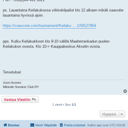
ps. Lauantaina Keilakukossa viikkokilpailut klo 12 alkaen mikäli saavutte
lauantaina hyvissä ajoin.
https://cuescore.com/tournament/Keilaku ... 1/59127964
pps. Kulku Keilakukkoon klo 9-10 välillä Maaherrankadun puolen
Keilakukon ovesta. Klo 10-> Kauppakeskus Akselin ovista.
Tervetuloa!
Jussi Iivonen
Mikkelin Snooker Club RY
Vastaa Viestiin
1 viesti • Sivu
1
/
1
Hyppää
Etusivu
Viesti Ylläpidolle
Poista evästeet
Kaikki ajat ovat
UTC+03:00