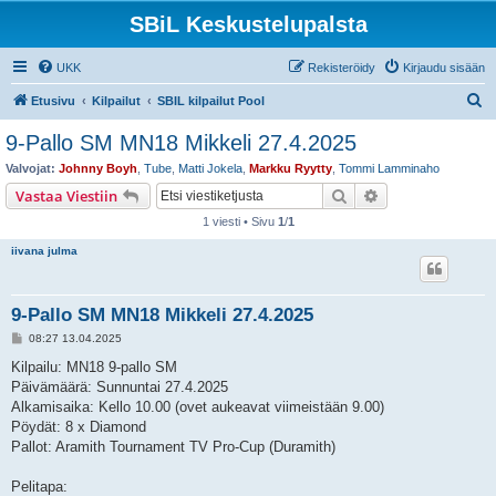
SBiL Keskustelupalsta
UKK
Rekisteröidy
Kirjaudu sisään
E
Etusivu
Kilpailut
SBIL kilpailut Pool
t
9-Pallo SM MN18 Mikkeli 27.4.2025
s
Valvojat:
Johnny Boyh
,
Tube
,
Matti Jokela
,
Markku Ryytty
,
Tommi Lamminaho
i
Etsi
Tarkennettu hak
Vastaa Viestiin
1 viesti • Sivu
1
/
1
iivana julma
9-Pallo SM MN18 Mikkeli 27.4.2025
V
08:27 13.04.2025
i
e
Kilpailu: MN18 9-pallo SM
s
Päivämäärä: Sunnuntai 27.4.2025
t
i
Alkamisaika: Kello 10.00 (ovet aukeavat viimeistään 9.00)
Pöydät: 8 x Diamond
Pallot: Aramith Tournament TV Pro-Cup (Duramith)
Pelitapa: