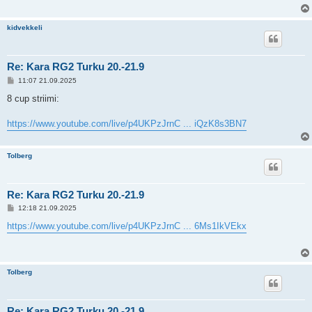
kidvekkeli
Re: Kara RG2 Turku 20.-21.9
V
11:07 21.09.2025
i
e
8 cup striimi:
s
t
i
https://www.youtube.com/live/p4UKPzJrnC ... iQzK8s3BN7
Tolberg
Re: Kara RG2 Turku 20.-21.9
V
12:18 21.09.2025
i
e
https://www.youtube.com/live/p4UKPzJrnC ... 6Ms1IkVEkx
s
t
i
Tolberg
Re: Kara RG2 Turku 20.-21.9