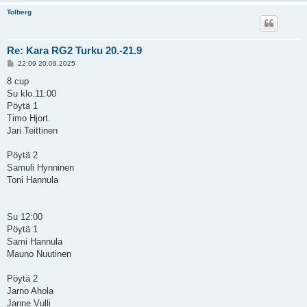
Tolberg
Re: Kara RG2 Turku 20.-21.9
V
22:09 20.09.2025
i
e
8 cup
s
Su klo.11:00
t
i
Pöytä 1
Timo Hjort.
Jari Teittinen
Pöytä 2
Samuli Hynninen
Toni Hannula
Su 12:00
Pöytä 1
Sami Hannula
Mauno Nuutinen
Pöytä 2
Jarno Ahola
Janne Vulli