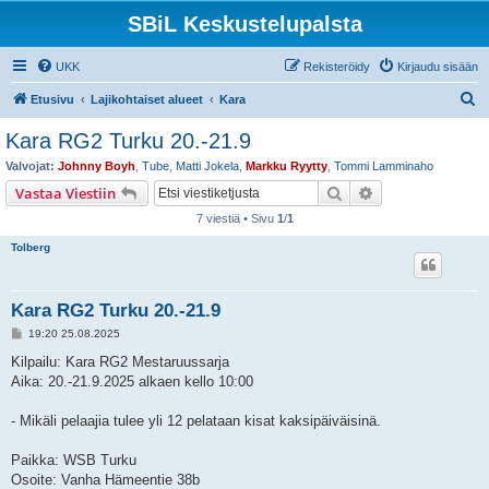
SBiL Keskustelupalsta
UKK
Rekisteröidy
Kirjaudu sisään
E
Etusivu
Lajikohtaiset alueet
Kara
t
Kara RG2 Turku 20.-21.9
s
Valvojat:
Johnny Boyh
,
Tube
,
Matti Jokela
,
Markku Ryytty
,
Tommi Lamminaho
i
Etsi
Tarkennettu hak
Vastaa Viestiin
7 viestiä • Sivu
1
/
1
Tolberg
Kara RG2 Turku 20.-21.9
V
19:20 25.08.2025
i
e
Kilpailu: Kara RG2 Mestaruussarja
s
Aika: 20.-21.9.2025 alkaen kello 10:00
t
i
- Mikäli pelaajia tulee yli 12 pelataan kisat kaksipäiväisinä.
Paikka: WSB Turku
Osoite: Vanha Hämeentie 38b