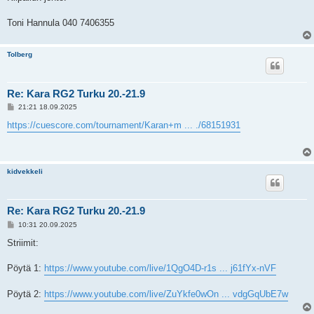
Toni Hannula 040 7406355
Tolberg
Re: Kara RG2 Turku 20.-21.9
V
21:21 18.09.2025
i
e
https://cuescore.com/tournament/Karan+m ... ./68151931
s
t
i
kidvekkeli
Re: Kara RG2 Turku 20.-21.9
V
10:31 20.09.2025
i
e
Striimit:
s
t
i
Pöytä 1:
https://www.youtube.com/live/1QgO4D-r1s ... j61fYx-nVF
Pöytä 2:
https://www.youtube.com/live/ZuYkfe0wOn ... vdgGqUbE7w