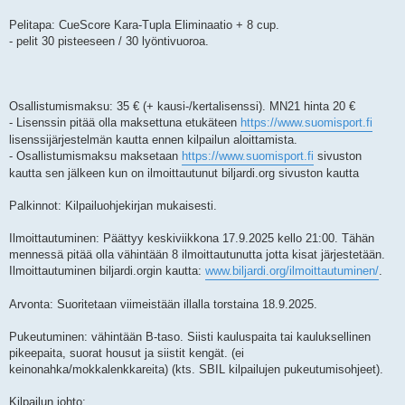
Pelitapa: CueScore Kara-Tupla Eliminaatio + 8 cup.
- pelit 30 pisteeseen / 30 lyöntivuoroa.
Osallistumismaksu: 35 € (+ kausi-/kertalisenssi). MN21 hinta 20 €
- Lisenssin pitää olla maksettuna etukäteen
https://www.suomisport.fi
lisenssijärjestelmän kautta ennen kilpailun aloittamista.
- Osallistumismaksu maksetaan
https://www.suomisport.fi
sivuston
kautta sen jälkeen kun on ilmoittautunut biljardi.org sivuston kautta
Palkinnot: Kilpailuohjekirjan mukaisesti.
Ilmoittautuminen: Päättyy keskiviikkona 17.9.2025 kello 21:00. Tähän
mennessä pitää olla vähintään 8 ilmoittautunutta jotta kisat järjestetään.
Ilmoittautuminen biljardi.orgin kautta:
www.biljardi.org/ilmoittautuminen/
.
Arvonta: Suoritetaan viimeistään illalla torstaina 18.9.2025.
Pukeutuminen: vähintään B-taso. Siisti kauluspaita tai kauluksellinen
pikeepaita, suorat housut ja siistit kengät. (ei
keinonahka/mokkalenkkareita) (kts. SBIL kilpailujen pukeutumisohjeet).
Kilpailun johto: