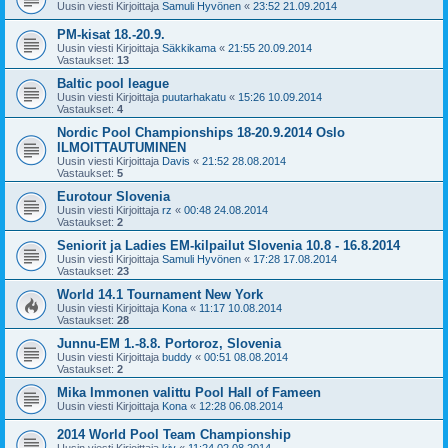
Uusin viesti Kirjoittaja
Samuli Hyvönen
«
23:52 21.09.2014
PM-kisat 18.-20.9.
Uusin viesti Kirjoittaja
Säkkikama
«
21:55 20.09.2014
Vastaukset:
13
Baltic pool league
Uusin viesti Kirjoittaja
puutarhakatu
«
15:26 10.09.2014
Vastaukset:
4
Nordic Pool Championships 18-20.9.2014 Oslo
ILMOITTAUTUMINEN
Uusin viesti Kirjoittaja
Davis
«
21:52 28.08.2014
Vastaukset:
5
Eurotour Slovenia
Uusin viesti Kirjoittaja
rz
«
00:48 24.08.2014
Vastaukset:
2
Seniorit ja Ladies EM-kilpailut Slovenia 10.8 - 16.8.2014
Uusin viesti Kirjoittaja
Samuli Hyvönen
«
17:28 17.08.2014
Vastaukset:
23
World 14.1 Tournament New York
Uusin viesti Kirjoittaja
Kona
«
11:17 10.08.2014
Vastaukset:
28
Junnu-EM 1.-8.8. Portoroz, Slovenia
Uusin viesti Kirjoittaja
buddy
«
00:51 08.08.2014
Vastaukset:
2
Mika Immonen valittu Pool Hall of Fameen
Uusin viesti Kirjoittaja
Kona
«
12:28 06.08.2014
2014 World Pool Team Championship