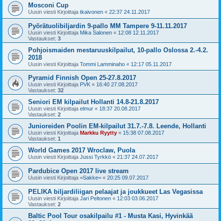
Mosconi Cup
Uusin viesti Kirjoittaja
tkaivonen
«
22:37 24.11.2017
Pyörätuolibiljardin 9-pallo MM Tampere 9-11.11.2017
Uusin viesti Kirjoittaja
Mika Salonen
«
12:08 12.11.2017
Vastaukset:
3
Pohjoismaiden mestaruuskilpailut, 10-pallo Oslossa 2.-4.2.
2018
Uusin viesti Kirjoittaja
Tommi Lamminaho
«
12:17 05.11.2017
Pyramid Finnish Open 25-27.8.2017
Uusin viesti Kirjoittaja
PVK
«
16:40 27.08.2017
Vastaukset:
32
Seniori EM kilpailut Hollanti 14.8-21.8.2017
Uusin viesti Kirjoittaja
elmur
«
18:37 20.08.2017
Vastaukset:
2
Junioreiden Poolin EM-kilpailut 31.7.-7.8. Leende, Hollanti
Uusin viesti Kirjoittaja
Markku Ryytty
«
15:38 07.08.2017
Vastaukset:
1
World Games 2017 Wroclaw, Puola
Uusin viesti Kirjoittaja
Jussi Tyrkkö
«
21:37 24.07.2017
Pardubice Open 2017 live stream
Uusin viesti Kirjoittaja
=Sakke=
«
20:25 09.07.2017
PELIKA biljardiliigan pelaajat ja joukkueet Las Vegasissa
Uusin viesti Kirjoittaja
Jari Peltonen
«
12:03 03.06.2017
Vastaukset:
2
Baltic Pool Tour osakilpailu #1 - Musta Kasi, Hyvinkää