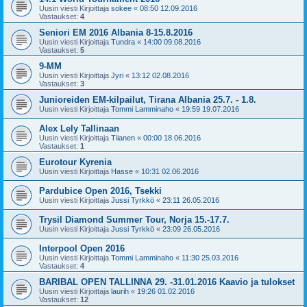
Uusin viesti Kirjoittaja
sokee
«
08:50 12.09.2016
Vastaukset:
4
Seniori EM 2016 Albania 8-15.8.2016
Uusin viesti Kirjoittaja
Tundra
«
14:00 09.08.2016
Vastaukset:
5
9-MM
Uusin viesti Kirjoittaja
Jyri
«
13:12 02.08.2016
Vastaukset:
3
Junioreiden EM-kilpailut, Tirana Albania 25.7. - 1.8.
Uusin viesti Kirjoittaja
Tommi Lamminaho
«
19:59 19.07.2016
Alex Lely Tallinaan
Uusin viesti Kirjoittaja
Tiianen
«
00:00 18.06.2016
Vastaukset:
1
Eurotour Kyrenia
Uusin viesti Kirjoittaja
Hasse
«
10:31 02.06.2016
Pardubice Open 2016, Tsekki
Uusin viesti Kirjoittaja
Jussi Tyrkkö
«
23:11 26.05.2016
Trysil Diamond Summer Tour, Norja 15.-17.7.
Uusin viesti Kirjoittaja
Jussi Tyrkkö
«
23:09 26.05.2016
Interpool Open 2016
Uusin viesti Kirjoittaja
Tommi Lamminaho
«
11:30 25.03.2016
Vastaukset:
4
BARIBAL OPEN TALLINNA 29. -31.01.2016 Kaavio ja tulokset
Uusin viesti Kirjoittaja
laurih
«
19:26 01.02.2016
Vastaukset:
12