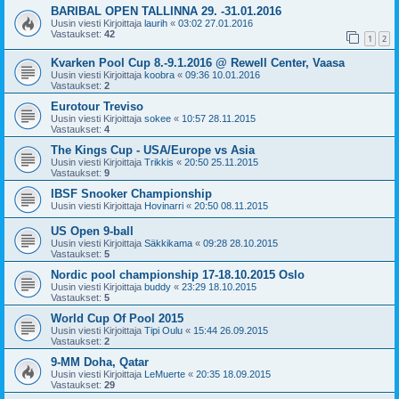
BARIBAL OPEN TALLINNA 29. -31.01.2016
Uusin viesti Kirjoittaja
laurih
«
03:02 27.01.2016
Vastaukset:
42
1
2
Kvarken Pool Cup 8.-9.1.2016 @ Rewell Center, Vaasa
Uusin viesti Kirjoittaja
koobra
«
09:36 10.01.2016
Vastaukset:
2
Eurotour Treviso
Uusin viesti Kirjoittaja
sokee
«
10:57 28.11.2015
Vastaukset:
4
The Kings Cup - USA/Europe vs Asia
Uusin viesti Kirjoittaja
Trikkis
«
20:50 25.11.2015
Vastaukset:
9
IBSF Snooker Championship
Uusin viesti Kirjoittaja
Hovinarri
«
20:50 08.11.2015
US Open 9-ball
Uusin viesti Kirjoittaja
Säkkikama
«
09:28 28.10.2015
Vastaukset:
5
Nordic pool championship 17-18.10.2015 Oslo
Uusin viesti Kirjoittaja
buddy
«
23:29 18.10.2015
Vastaukset:
5
World Cup Of Pool 2015
Uusin viesti Kirjoittaja
Tipi Oulu
«
15:44 26.09.2015
Vastaukset:
2
9-MM Doha, Qatar
Uusin viesti Kirjoittaja
LeMuerte
«
20:35 18.09.2015
Vastaukset:
29