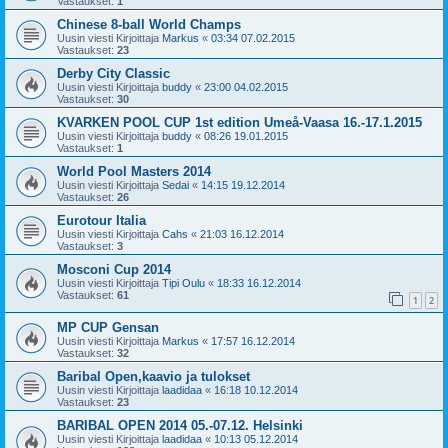
Vastaukset:
1
Chinese 8-ball World Champs
Uusin viesti Kirjoittaja
Markus
«
03:34 07.02.2015
Vastaukset:
23
Derby City Classic
Uusin viesti Kirjoittaja
buddy
«
23:00 04.02.2015
Vastaukset:
30
KVARKEN POOL CUP 1st edition Umeå-Vaasa 16.-17.1.2015
Uusin viesti Kirjoittaja
buddy
«
08:26 19.01.2015
Vastaukset:
1
World Pool Masters 2014
Uusin viesti Kirjoittaja
Sedai
«
14:15 19.12.2014
Vastaukset:
26
Eurotour Italia
Uusin viesti Kirjoittaja
Cahs
«
21:03 16.12.2014
Vastaukset:
3
Mosconi Cup 2014
Uusin viesti Kirjoittaja
Tipi Oulu
«
18:33 16.12.2014
Vastaukset:
61
1
2
MP CUP Gensan
Uusin viesti Kirjoittaja
Markus
«
17:57 16.12.2014
Vastaukset:
32
Baribal Open,kaavio ja tulokset
Uusin viesti Kirjoittaja
laadidaa
«
16:18 10.12.2014
Vastaukset:
23
BARIBAL OPEN 2014 05.-07.12. Helsinki
Uusin viesti Kirjoittaja
laadidaa
«
10:13 05.12.2014