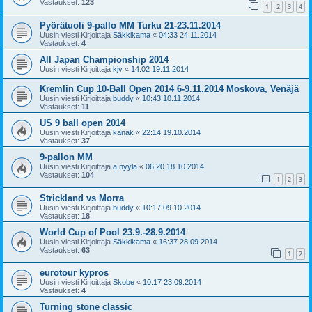
Vastaukset:
123
1
2
3
4
Pyörätuoli 9-pallo MM Turku 21-23.11.2014
Uusin viesti Kirjoittaja
Säkkikama
«
04:33 24.11.2014
Vastaukset:
4
All Japan Championship 2014
Uusin viesti Kirjoittaja
kjv
«
14:02 19.11.2014
Kremlin Cup 10-Ball Open 2014 6-9.11.2014 Moskova, Venäjä
Uusin viesti Kirjoittaja
buddy
«
10:43 10.11.2014
Vastaukset:
11
US 9 ball open 2014
Uusin viesti Kirjoittaja
kanak
«
22:14 19.10.2014
Vastaukset:
37
9-pallon MM
Uusin viesti Kirjoittaja
a.nyyla
«
06:20 18.10.2014
Vastaukset:
104
1
2
3
Strickland vs Morra
Uusin viesti Kirjoittaja
buddy
«
10:17 09.10.2014
Vastaukset:
18
World Cup of Pool 23.9.-28.9.2014
Uusin viesti Kirjoittaja
Säkkikama
«
16:37 28.09.2014
Vastaukset:
63
1
2
eurotour kypros
Uusin viesti Kirjoittaja
Skobe
«
10:17 23.09.2014
Vastaukset:
4
Turning stone classic