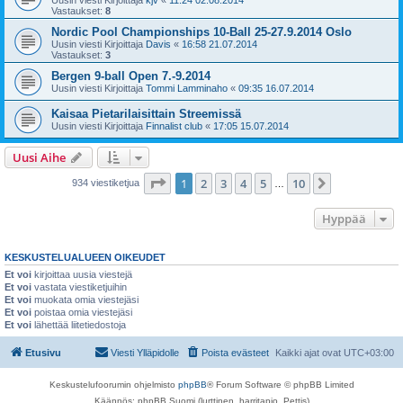
Uusin viesti Kirjoittaja
kjv
«
11:24 02.08.2014
Vastaukset:
8
Nordic Pool Championships 10-Ball 25-27.9.2014 Oslo
Uusin viesti Kirjoittaja
Davis
«
16:58 21.07.2014
Vastaukset:
3
Bergen 9-ball Open 7.-9.2014
Uusin viesti Kirjoittaja
Tommi Lamminaho
«
09:35 16.07.2014
Kaisaa Pietarilaisittain Streemissä
Uusin viesti Kirjoittaja
Finnalist club
«
17:05 15.07.2014
Uusi Aihe
Sivu
1
/
10
1
2
3
4
5
10
Seuraava
934 viestiketjua
…
Hyppää
KESKUSTELUALUEEN OIKEUDET
Et voi
kirjoittaa uusia viestejä
Et voi
vastata viestiketjuihin
Et voi
muokata omia viestejäsi
Et voi
poistaa omia viestejäsi
Et voi
lähettää liitetiedostoja
Etusivu
Viesti Ylläpidolle
Poista evästeet
Kaikki ajat ovat
UTC+03:00
Keskustelufoorumin ohjelmisto
phpBB
® Forum Software © phpBB Limited
Käännös: phpBB Suomi (lurttinen, harritapio, Pettis)