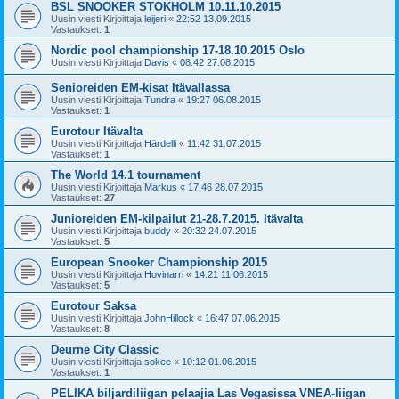
BSL SNOOKER STOKHOLM 10.11.10.2015
Uusin viesti Kirjoittaja
leijeri
«
22:52 13.09.2015
Vastaukset:
1
Nordic pool championship 17-18.10.2015 Oslo
Uusin viesti Kirjoittaja
Davis
«
08:42 27.08.2015
Senioreiden EM-kisat Itävallassa
Uusin viesti Kirjoittaja
Tundra
«
19:27 06.08.2015
Vastaukset:
1
Eurotour Itävalta
Uusin viesti Kirjoittaja
Härdelli
«
11:42 31.07.2015
Vastaukset:
1
The World 14.1 tournament
Uusin viesti Kirjoittaja
Markus
«
17:46 28.07.2015
Vastaukset:
27
Junioreiden EM-kilpailut 21-28.7.2015. Itävalta
Uusin viesti Kirjoittaja
buddy
«
20:32 24.07.2015
Vastaukset:
5
European Snooker Championship 2015
Uusin viesti Kirjoittaja
Hovinarri
«
14:21 11.06.2015
Vastaukset:
5
Eurotour Saksa
Uusin viesti Kirjoittaja
JohnHillock
«
16:47 07.06.2015
Vastaukset:
8
Deurne City Classic
Uusin viesti Kirjoittaja
sokee
«
10:12 01.06.2015
Vastaukset:
1
PELIKA biljardiliigan pelaajia Las Vegasissa VNEA-liigan