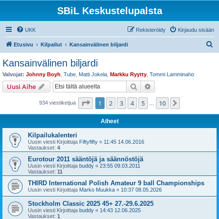
SBiL Keskustelupalsta
UKK
Rekisteröidy
Kirjaudu sisään
E
Etusivu
Kilpailut
Kansainvälinen biljardi
t
Kansainvälinen biljardi
s
Valvojat:
Johnny Boyh
,
Tube
,
Matti Jokela
,
Markku Ryytty
,
Tommi Lamminaho
i
Etsi
Tarkennettu haku
Uusi Aihe
Sivu
1
/
10
1
2
3
4
5
10
Seuraava
934 viestiketjua
…
Aiheet
Kilpailukalenteri
Uusin viesti Kirjoittaja
Fiftyfifty
«
11:45 14.06.2016
Vastaukset:
4
Eurotour 2011 sääntöjä ja säännöstöjä
Uusin viesti Kirjoittaja
buddy
«
23:55 09.03.2011
Vastaukset:
11
THIRD International Polish Amateur 9 ball Championships
Uusin viesti Kirjoittaja
Marko Muukka
«
10:37 08.05.2026
Stockholm Classic 2025 45+ 27.-29.6.2025
Uusin viesti Kirjoittaja
buddy
«
14:43 12.06.2025
Vastaukset:
1