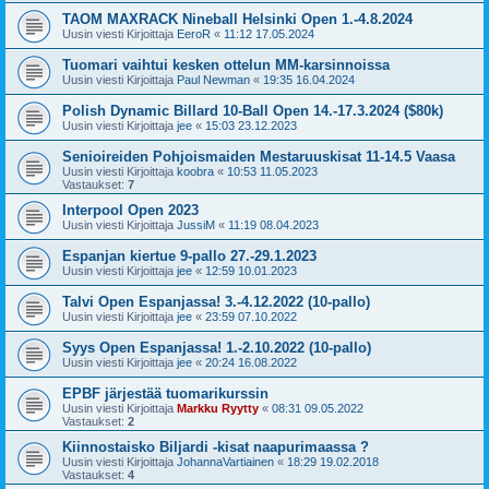
TAOM MAXRACK Nineball Helsinki Open 1.-4.8.2024
Uusin viesti Kirjoittaja
EeroR
«
11:12 17.05.2024
Tuomari vaihtui kesken ottelun MM-karsinnoissa
Uusin viesti Kirjoittaja
Paul Newman
«
19:35 16.04.2024
Polish Dynamic Billard 10-Ball Open 14.-17.3.2024 ($80k)
Uusin viesti Kirjoittaja
jee
«
15:03 23.12.2023
Senioireiden Pohjoismaiden Mestaruuskisat 11-14.5 Vaasa
Uusin viesti Kirjoittaja
koobra
«
10:53 11.05.2023
Vastaukset:
7
Interpool Open 2023
Uusin viesti Kirjoittaja
JussiM
«
11:19 08.04.2023
Espanjan kiertue 9-pallo 27.-29.1.2023
Uusin viesti Kirjoittaja
jee
«
12:59 10.01.2023
Talvi Open Espanjassa! 3.-4.12.2022 (10-pallo)
Uusin viesti Kirjoittaja
jee
«
23:59 07.10.2022
Syys Open Espanjassa! 1.-2.10.2022 (10-pallo)
Uusin viesti Kirjoittaja
jee
«
20:24 16.08.2022
EPBF järjestää tuomarikurssin
Uusin viesti Kirjoittaja
Markku Ryytty
«
08:31 09.05.2022
Vastaukset:
2
Kiinnostaisko Biljardi -kisat naapurimaassa ?
Uusin viesti Kirjoittaja
JohannaVartiainen
«
18:29 19.02.2018
Vastaukset:
4