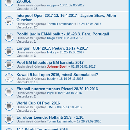
29.-30.4.
Uusin viesti Kirjoittaja
muppe
«
13:31 02.05.2017
Vastaukset:
18
Interpool Open 2017 13.-16.4.2017 - Jayson Shaw, Albin
Ouschan..
Uusin viesti Kirjoittaja
Tommi Lamminaho
«
14:24 12.04.2017
Vastaukset:
20
Poolbiljardin EM-kilpailut - 18.-28.3. Faro, Portugali
Uusin viesti Kirjoittaja
Kaigo
«
09:00 25.03.2017
Vastaukset:
1
Longoni CUP 2017, Pietari, 13-17.4.2017
Uusin viesti Kirjoittaja
Nyksy
«
13:25 15.03.2017
Vastaukset:
3
Pool EM-kilpailut ja EM-karsinta 2017
Uusin viesti Kirjoittaja
Johnny Boyh
«
01:25 09.01.2017
Kuwait 9-ball open 2016, missä Suomalaiset?
Uusin viesti Kirjoittaja
buddy
«
18:19 05.11.2016
Vastaukset:
19
Fireball nuorten turnaus Pietari 28-30.10.2016
Uusin viesti Kirjoittaja
leijeri
«
15:16 30.10.2016
Vastaukset:
2
World Cup Of Pool 2016
Uusin viesti Kirjoittaja
-JM-
«
00:05 14.10.2016
Vastaukset:
1
Eurotour Leende, Hollanti 29.9. - 1.10.
Uusin viesti Kirjoittaja
Tommi Lamminaho
«
17:29 29.09.2016
14.1 World Tournament 2016