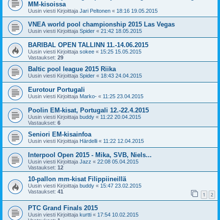
MM-kisoissa
Uusin viesti Kirjoittaja
Jari Peltonen
«
18:16 19.05.2015
VNEA world pool championship 2015 Las Vegas
Uusin viesti Kirjoittaja
Spider
«
21:42 18.05.2015
BARIBAL OPEN TALLINN 11.-14.06.2015
Uusin viesti Kirjoittaja
sokee
«
15:25 15.05.2015
Vastaukset:
29
Baltic pool league 2015 Riika
Uusin viesti Kirjoittaja
Spider
«
18:43 24.04.2015
Eurotour Portugali
Uusin viesti Kirjoittaja
Marko-
«
11:25 23.04.2015
Poolin EM-kisat, Portugali 12.-22.4.2015
Uusin viesti Kirjoittaja
buddy
«
11:22 20.04.2015
Vastaukset:
6
Seniori EM-kisainfoa
Uusin viesti Kirjoittaja
Härdelli
«
11:22 12.04.2015
Interpool Open 2015 - Mika, SVB, Niels...
Uusin viesti Kirjoittaja
Jazz
«
22:08 05.04.2015
Vastaukset:
12
10-pallon mm-kisat Filippiineillä
Uusin viesti Kirjoittaja
buddy
«
15:47 23.02.2015
Vastaukset:
41
1
2
PTC Grand Finals 2015
Uusin viesti Kirjoittaja
kurtti
«
17:54 10.02.2015