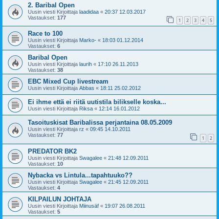
2. Baribal Open
Uusin viesti Kirjoittaja
laadidaa
«
20:37 12.03.2017
Vastaukset:
177
1
2
3
4
5
Race to 100
Uusin viesti Kirjoittaja
Marko-
«
18:03 01.12.2014
Vastaukset:
6
Baribal Open
Uusin viesti Kirjoittaja
laurih
«
17:10 26.11.2013
Vastaukset:
38
EBC Mixed Cup livestream
Uusin viesti Kirjoittaja
Abbas
«
18:11 25.02.2012
Ei ihme että ei riitä uutistila bilikselle koska...
Uusin viesti Kirjoittaja
Riksa
«
12:14 16.01.2012
Tasoituskisat Baribalissa perjantaina 08.05.2009
Uusin viesti Kirjoittaja
rz
«
09:45 14.10.2011
Vastaukset:
77
1
2
PREDATOR BK2
Uusin viesti Kirjoittaja
Swagalee
«
21:48 12.09.2011
Vastaukset:
10
Nybacka vs Lintula...tapahtuuko??
Uusin viesti Kirjoittaja
Swagalee
«
21:45 12.09.2011
Vastaukset:
4
KILPAILUN JOHTAJA
Uusin viesti Kirjoittaja
Miinusäf
«
19:07 26.08.2011
Vastaukset:
5