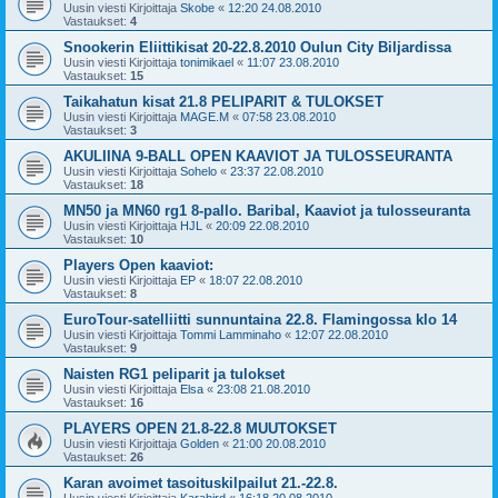
Uusin viesti Kirjoittaja
Skobe
«
12:20 24.08.2010
Vastaukset:
4
Snookerin Eliittikisat 20-22.8.2010 Oulun City Biljardissa
Uusin viesti Kirjoittaja
tonimikael
«
11:07 23.08.2010
Vastaukset:
15
Taikahatun kisat 21.8 PELIPARIT & TULOKSET
Uusin viesti Kirjoittaja
MAGE.M
«
07:58 23.08.2010
Vastaukset:
3
AKULIINA 9-BALL OPEN KAAVIOT JA TULOSSEURANTA
Uusin viesti Kirjoittaja
Sohelo
«
23:37 22.08.2010
Vastaukset:
18
MN50 ja MN60 rg1 8-pallo. Baribal, Kaaviot ja tulosseuranta
Uusin viesti Kirjoittaja
HJL
«
20:09 22.08.2010
Vastaukset:
10
Players Open kaaviot:
Uusin viesti Kirjoittaja
EP
«
18:07 22.08.2010
Vastaukset:
8
EuroTour-satelliitti sunnuntaina 22.8. Flamingossa klo 14
Uusin viesti Kirjoittaja
Tommi Lamminaho
«
12:07 22.08.2010
Vastaukset:
9
Naisten RG1 peliparit ja tulokset
Uusin viesti Kirjoittaja
Elsa
«
23:08 21.08.2010
Vastaukset:
16
PLAYERS OPEN 21.8-22.8 MUUTOKSET
Uusin viesti Kirjoittaja
Golden
«
21:00 20.08.2010
Vastaukset:
26
Karan avoimet tasoituskilpailut 21.-22.8.