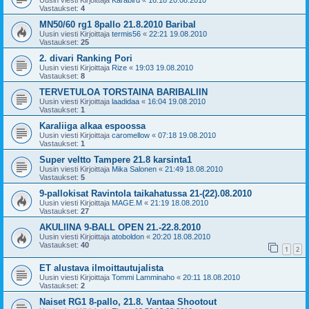
Uusin viesti Kirjoittaja
Karabird
«
16:18 20.08.2010
Vastaukset:
4
MN50/60 rg1 8pallo 21.8.2010 Baribal
Uusin viesti Kirjoittaja
termis56
«
22:21 19.08.2010
Vastaukset:
25
2. divari Ranking Pori
Uusin viesti Kirjoittaja
Rize
«
19:03 19.08.2010
Vastaukset:
8
TERVETULOA TORSTAINA BARIBALIIN
Uusin viesti Kirjoittaja
laadidaa
«
16:04 19.08.2010
Vastaukset:
1
Karaliiga alkaa espoossa
Uusin viesti Kirjoittaja
caromellow
«
07:18 19.08.2010
Vastaukset:
1
Super veltto Tampere 21.8 karsinta1
Uusin viesti Kirjoittaja
Mika Salonen
«
21:49 18.08.2010
Vastaukset:
5
9-pallokisat Ravintola taikahatussa 21-(22).08.2010
Uusin viesti Kirjoittaja
MAGE.M
«
21:19 18.08.2010
Vastaukset:
27
AKULIINA 9-BALL OPEN 21.-22.8.2010
Uusin viesti Kirjoittaja
atoboldon
«
20:20 18.08.2010
Vastaukset:
40
1
2
ET alustava ilmoittautujalista
Uusin viesti Kirjoittaja
Tommi Lamminaho
«
20:11 18.08.2010
Vastaukset:
2
Naiset RG1 8-pallo, 21.8. Vantaa Shootout