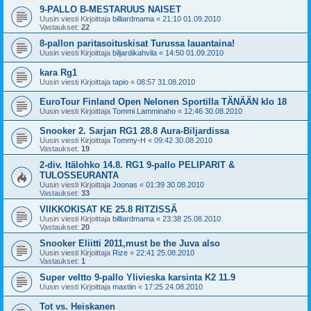
9-PALLO B-MESTARUUS NAISET
Uusin viesti Kirjoittaja
billiardmama
«
21:10 01.09.2010
Vastaukset:
22
8-pallon paritasoituskisat Turussa lauantaina!
Uusin viesti Kirjoittaja
biljardikahvila
«
14:50 01.09.2010
kara Rg1
Uusin viesti Kirjoittaja
tapio
«
08:57 31.08.2010
EuroTour Finland Open Nelonen Sportilla TÄNÄÄN klo 18
Uusin viesti Kirjoittaja
Tommi Lamminaho
«
12:46 30.08.2010
Snooker 2. Sarjan RG1 28.8 Aura-Biljardissa
Uusin viesti Kirjoittaja
Tommy-H
«
09:42 30.08.2010
Vastaukset:
19
2-div. Itälohko 14.8. RG1 9-pallo PELIPARIT &
TULOSSEURANTA
Uusin viesti Kirjoittaja
Joonas
«
01:39 30.08.2010
Vastaukset:
33
VIIKKOKISAT KE 25.8 RITZISSÄ
Uusin viesti Kirjoittaja
billiardmama
«
23:38 25.08.2010
Vastaukset:
20
Snooker Eliitti 2011,must be the Juva also
Uusin viesti Kirjoittaja
Rize
«
22:41 25.08.2010
Vastaukset:
1
Super veltto 9-pallo Ylivieska karsinta K2 11.9
Uusin viesti Kirjoittaja
maxtiin
«
17:25 24.08.2010
Tot vs. Heiskanen