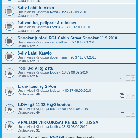
Vastaukset:
15
3-div Lahti tuloksia
Uusin viesti Kirjoittaja
Retsi
«
15:36 12.09.2010
Vastaukset:
7
2-divari itä, peliparit & tulokset
Uusin viesti Kirjoittaja
HyvBK
«
13:10 12.09.2010
Vastaukset:
20
Snooker juniori RG1 Cabin Street Snooker 11.9.2010
Uusin viesti Kirjoittaja
caromellow
«
02:18 12.09.2010
Vastaukset:
7
3-div Lahti Kaavio
Uusin viesti Kirjoittaja
dobermann
«
20:37 10.09.2010
Vastaukset:
11
Pool 3-div Rg 2 Itä
Uusin viesti Kirjoittaja
foppa
«
18:39 09.09.2010
Vastaukset:
67
1
2
1. div länsi rg 2 Pori
Uusin viesti Kirjoittaja
jaolsten
«
09:57 09.09.2010
Vastaukset:
40
1
2
1.Div rg2 11-12.9 @Shootout
Uusin viesti Kirjoittaja
Riksa
«
08:15 09.09.2010
Vastaukset:
40
1
2
9-PALLON VIIKKOKISAT KE 8.9. RITZISSÄ
Uusin viesti Kirjoittaja
laurih
«
23:23 08.09.2010
Vastaukset:
31
Pool 2-div Länsi RG2 /Players Jyväskylä