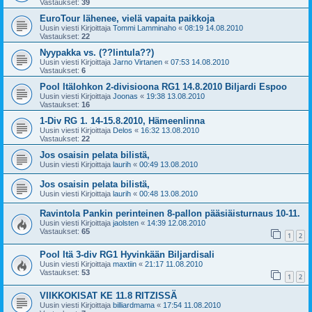
Vastaukset:
39
EuroTour lähenee, vielä vapaita paikkoja
Uusin viesti Kirjoittaja
Tommi Lamminaho
«
08:19 14.08.2010
Vastaukset:
22
Nyypakka vs. (??lintula??)
Uusin viesti Kirjoittaja
Jarno Virtanen
«
07:53 14.08.2010
Vastaukset:
6
Pool Itälohkon 2-divisioona RG1 14.8.2010 Biljardi Espoo
Uusin viesti Kirjoittaja
Joonas
«
19:38 13.08.2010
Vastaukset:
16
1-Div RG 1. 14-15.8.2010, Hämeenlinna
Uusin viesti Kirjoittaja
Delos
«
16:32 13.08.2010
Vastaukset:
22
Jos osaisin pelata bilistä,
Uusin viesti Kirjoittaja
laurih
«
00:49 13.08.2010
Jos osaisin pelata bilistä,
Uusin viesti Kirjoittaja
laurih
«
00:48 13.08.2010
Ravintola Pankin perinteinen 8-pallon pääsiäisturnaus 10-11.
Uusin viesti Kirjoittaja
jaolsten
«
14:39 12.08.2010
Vastaukset:
65
1
2
Pool Itä 3-div RG1 Hyvinkään Biljardisali
Uusin viesti Kirjoittaja
maxtiin
«
21:17 11.08.2010
Vastaukset:
53
1
2
VIIKKOKISAT KE 11.8 RITZISSÄ
Uusin viesti Kirjoittaja
billiardmama
«
17:54 11.08.2010