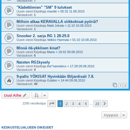
Vastaukset:
7
"Kädettömien" "SM" 9 tulokset
Uusin viesti Kirjoittaja
maxtiin
«
05:32 11.08.2010
Vastaukset:
1
Milloin alkaa KERAVALLA viikkokisat pyöriä?
Uusin viesti Kirjoittaja
Matti Jokela
«
11:10 10.08.2010
Vastaukset:
1
Snooker 2. sarja RG 1 28-29.8
Uusin viesti Kirjoittaja
Veikko Hannula
«
01:10 10.08.2010
Missä itä-ykkösen kisat?
Uusin viesti Kirjoittaja
Mane
«
19:42 09.08.2010
Vastaukset:
6
Naisten RG1kysely
Uusin viesti Kirjoittaja
the^nameless
«
17:28 09.08.2010
Vastaukset:
9
9-pallo YÖKISAT Hyvinkään Biljardisali 7.8.
Uusin viesti Kirjoittaja
Golden
«
14:44 09.08.2010
Vastaukset:
40
1
2
Uusi Aihe
Sivu
1
/
23
1
2
3
4
5
23
Seuraava
2290 viestiketjua
…
Hyppää
KESKUSTELUALUEEN OIKEUDET