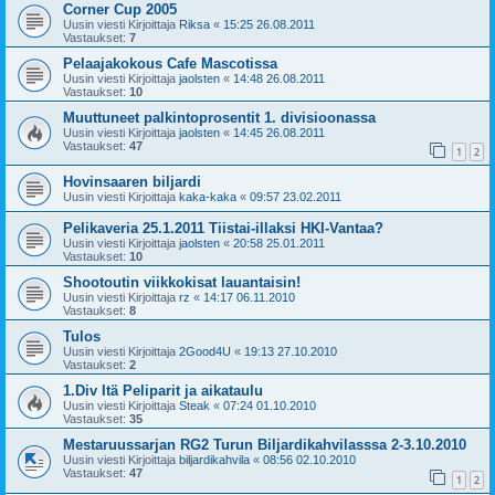
Corner Cup 2005
Uusin viesti Kirjoittaja
Riksa
«
15:25 26.08.2011
Vastaukset:
7
Pelaajakokous Cafe Mascotissa
Uusin viesti Kirjoittaja
jaolsten
«
14:48 26.08.2011
Vastaukset:
10
Muuttuneet palkintoprosentit 1. divisioonassa
Uusin viesti Kirjoittaja
jaolsten
«
14:45 26.08.2011
Vastaukset:
47
1
2
Hovinsaaren biljardi
Uusin viesti Kirjoittaja
kaka-kaka
«
09:57 23.02.2011
Pelikaveria 25.1.2011 Tiistai-illaksi HKI-Vantaa?
Uusin viesti Kirjoittaja
jaolsten
«
20:58 25.01.2011
Vastaukset:
10
Shootoutin viikkokisat lauantaisin!
Uusin viesti Kirjoittaja
rz
«
14:17 06.11.2010
Vastaukset:
8
Tulos
Uusin viesti Kirjoittaja
2Good4U
«
19:13 27.10.2010
Vastaukset:
2
1.Div Itä Peliparit ja aikataulu
Uusin viesti Kirjoittaja
Steak
«
07:24 01.10.2010
Vastaukset:
35
Mestaruussarjan RG2 Turun Biljardikahvilasssa 2-3.10.2010
Uusin viesti Kirjoittaja
biljardikahvila
«
08:56 02.10.2010
Vastaukset:
47
1
2