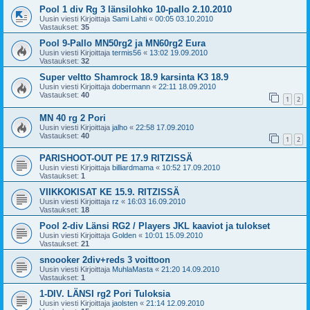
Pool 1 div Rg 3 länsilohko 10-pallo 2.10.2010
Uusin viesti Kirjoittaja
Sami Lahti
«
00:05 03.10.2010
Vastaukset:
35
Pool 9-Pallo MN50rg2 ja MN60rg2 Eura
Uusin viesti Kirjoittaja
termis56
«
13:02 19.09.2010
Vastaukset:
32
Super veltto Shamrock 18.9 karsinta K3 18.9
Uusin viesti Kirjoittaja
dobermann
«
22:11 18.09.2010
Vastaukset:
40
1
2
MN 40 rg 2 Pori
Uusin viesti Kirjoittaja
jalho
«
22:58 17.09.2010
Vastaukset:
40
1
2
PARISHOOT-OUT PE 17.9 RITZISSÄ
Uusin viesti Kirjoittaja
billiardmama
«
10:52 17.09.2010
Vastaukset:
1
VIIKKOKISAT KE 15.9. RITZISSÄ
Uusin viesti Kirjoittaja
rz
«
16:03 16.09.2010
Vastaukset:
18
Pool 2-div Länsi RG2 / Players JKL kaaviot ja tulokset
Uusin viesti Kirjoittaja
Golden
«
10:01 15.09.2010
Vastaukset:
21
snoooker 2div+reds 3 voittoon
Uusin viesti Kirjoittaja
MuhlaMasta
«
21:20 14.09.2010
Vastaukset:
1
1-DIV. LÄNSI rg2 Pori Tuloksia
Uusin viesti Kirjoittaja
jaolsten
«
21:14 12.09.2010