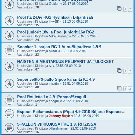
Uusin viesti Kirjoittaja
Golden
«
21:17 08.09.2010
Vastaukset:
70
1
2
Pool Itä 2-Div RG2 Hyvinkään Biljardisali
Uusin viesti Kirjoittaja
HyvBK
«
21:13 08.09.2010
Vastaukset:
35
Pool juniorit 18v ja Pool juniorit 16v RG2
Uusin viesti Kirjoittaja
Mika Salonen
«
22:56 07.09.2010
Vastaukset:
24
Snooker 1. sarjan RG 1 Aura-Biljardissa 4-5.9
Uusin viesti Kirjoittaja
bilisali
«
16:21 06.09.2010
Vastaukset:
23
NAISTEN B-MESTARUUS PELIPARIT JA TULOKSET
Uusin viesti Kirjoittaja
rz
«
22:55 05.09.2010
Vastaukset:
67
1
2
Super veltto 9-pallo Sipoo karsinta K1 4.9
Uusin viesti Kirjoittaja
maxtiin
«
18:51 04.09.2010
Vastaukset:
40
1
2
Pool Roulette La 4.9. Porvoo/Seagull
Uusin viesti Kirjoittaja
seagull
«
20:22 03.09.2010
Vastaukset:
1
Espoon Keilamestaruus (Pipa) 4.9.2010 Biljardi Espoossa
Uusin viesti Kirjoittaja
Johnny Boyh
«
12:31 03.09.2010
9-PALLON VIIKKOKISAT KE 1.9. RITZISSÄ
Uusin viesti Kirjoittaja
billiardmama
«
22:32 01.09.2010
Vastaukset:
16