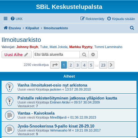
SBiL Keskustelupalsta
UKK
Rekisteröidy
Kirjaudu sisään
E
Etusivu
Kilpailut
Ilmoitusarkisto
t
Ilmoitusarkisto
s
Valvojat:
Johnny Boyh
,
Tube
,
Matti Jokela
,
Markku Ryytty
,
Tommi Lamminaho
i
Etsi
Tarkennettu haku
Uusi Aihe
Sivu
1
/
23
1
2
3
4
5
23
Seuraava
2290 viestiketjua
…
Aiheet
Vanha ilmoitukset-osio nyt arkistona
Uusin viesti Kirjoittaja
jaolsten
«
13:57 28.09.2010
Palstalle rekisteröityminen jatkossa ylläpidon kautta
Uusin viesti Kirjoittaja
Entinen Aktiivi
«
09:57 30.04.2009
Vastaukset:
7
Vantaa - Kaivoksela
Uusin viesti Kirjoittaja
MineBiljardi
«
01:36 22.09.2023
Jyväs-Snookerissa 9-pallo kisat 28-29.10
Uusin viesti Kirjoittaja
Vehmasaho M
«
19:21 09.10.2017
Vastaukset:
9