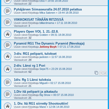
Uusin viesti Kirjoittaja
Elsa
«
19:56 18.08.2010
Vastaukset:
22
Pyhäjärven Siimaseuralla 24.07.2010 pelattua
Uusin viesti Kirjoittaja
Mika Salonen
«
19:44 18.08.2010
VIIKKOKISAT TÄNÄÄN RITZISSÄ
Uusin viesti Kirjoittaja
billiardmama
«
17:11 18.08.2010
Vastaukset:
3
Players Open VOL 1. 21.-22.8.
Uusin viesti Kirjoittaja
Golden
«
09:31 18.08.2010
Vastaukset:
32
Pyramid RG1 The Dynamic Pyramid (Nevskaja)
Uusin viesti Kirjoittaja
Johnny Boyh
«
07:21 17.08.2010
3-div. RG1 peliparit, tulokset
Uusin viesti Kirjoittaja
jaolsten
«
11:57 16.08.2010
Vastaukset:
29
2-div. Länsi rg 1 Pori
Uusin viesti Kirjoittaja
Sepe75
«
23:29 15.08.2010
Vastaukset:
62
1
2
1div. Rg 1 Länsi tuloksia
Uusin viesti Kirjoittaja
Migueli
«
02:17 15.08.2010
Vastaukset:
21
1.Div itä peliparit ja aikataulu
Uusin viesti Kirjoittaja
Big Show
«
00:37 15.08.2010
Vastaukset:
21
1. Div. Itä RG1 siirretty Shootouttiin!
Uusin viesti Kirjoittaja
Mane
«
12:06 14.08.2010