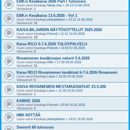
EBK:n Kesäkaisa 2026 Part I Tulososio
Uusin viesti Kirjoittaja
Niklas Asp
«
18:19 13.06.2026
Vastaukset:
1
EBK:n Kesäkaisa 13.6.2026 - Vol 1
Uusin viesti Kirjoittaja
peltsipelloton
«
22:21 11.06.2026
Vastaukset:
11
KAISA-BILJARDIN NÄYTÖSOTTELUT 2025-2026
Uusin viesti Kirjoittaja
Puhveli
«
11:41 10.06.2026
Vastaukset:
19
Kaisa RG13 6-7.6.2026 TULOSPALVELU
Uusin viesti Kirjoittaja
Puhveli
«
14:50 07.06.2026
Vastaukset:
6
Rovaniemen kesäkisojen nelurit 5.6.2026
Uusin viesti Kirjoittaja
RBK
«
17:00 05.06.2026
Vastaukset:
11
Kaisa RG13 Rovaniemen kesäkisat 6-7.6.2026 Rovaniemi
Uusin viesti Kirjoittaja
Löpre
«
22:05 03.06.2026
Vastaukset:
5
KAISA ROVANIEMEN MESTARUUSKISAT 23.5.206
Uusin viesti Kirjoittaja
Löpre
«
11:39 23.05.2026
Vastaukset:
1
KABIKE 2026
Uusin viesti Kirjoittaja
Puhveli
«
20:04 16.05.2026
Vastaukset:
5
HBK KIITTÄÄ
Uusin viesti Kirjoittaja
peltsipelloton
«
19:51 16.05.2026
Seniorit 60 tulososio