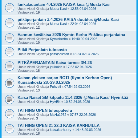
lankalauantain 4.4.2026 KAISA kisa @Musta Kasi
Uusin viesti Kirjoittaja
Musta Kasi
«
12:56 04.04.2026
Vastaukset:
19
pitkäperjantain 3.4.2026 KAISA doubles @Musta Kasi
Uusin viesti Kirjoittaja
Musta Kasi
«
22:04 02.04.2026
Vastaukset:
12
Hannun kevätkisa 2026 Kymin Kerho Pitkänä perjantaina
Uusin viesti Kirjoittaja
Kyminkerho
«
19:40 02.04.2026
Vastaukset:
10
Pitkä Perjantain tulososio
Uusin viesti Kirjoittaja
peltsipelloton
«
18:24 02.04.2026
PITKÄPERJANTAIN Kaisa turnee 3/4-26
Uusin viesti Kirjoittaja
joukolah
«
17:53 02.04.2026
Vastaukset:
16
Kaisan yleisen sarjan RG11 (Kymin Kerhon Open)
Kuusankoski 28.-29.03.2026
Uusin viesti Kirjoittaja
Puhveli
«
07:54 29.03.2026
Vastaukset:
13
Kaisa Naiset SM-kilpailu 11.4.2026 @Musta Kasi/ Hyvinkää
Uusin viesti Kirjoittaja
HyvBK
«
10:52 24.03.2026
TAI HING OPEN tulospalvelu
Uusin viesti Kirjoittaja
MaHa1972
«
07:57 22.03.2026
Vastaukset:
3
TAI HING OPEN 21-22.3 KAISA KARHUILLA
Uusin viesti Kirjoittaja
kaisakarhut ry
«
14:48 20.03.2026
Vastaukset:
18