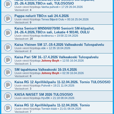
25.-26.4.2026,TBO:n sali, TULOSOSIO
Uusin viesti Kirjoittaja
Vanha puhveli
«
17:29 26.04.2026
Vastaukset:
4
Pappa nelurit TBO:n sali 24.4.2026
Uusin viesti Kirjoittaja
Terwa Biljardi Oulu
«
00:16 25.04.2026
Vastaukset:
9
Kaisa Seniorit MN50/60/70/80 Seniorit SM-kilpailut,
24.-26.4.2026,TBO:n sali, Lekatie 4 90140, OULU
Uusin viesti Kirjoittaja
tivolinorsu
«
19:58 22.04.2026
Vastaukset:
20
Kaisa Yleinen SM 17.-19.4.2026 Valkeakoski Tulospalvelu
Uusin viesti Kirjoittaja
ebk
«
12:35 18.04.2026
Vastaukset:
2
Kaisa Pari SM 16.-17.4.2026 Valkeakoski Tulospalvelu
Uusin viesti Kirjoittaja
Johnny Boyh
«
12:55 16.04.2026
Vastaukset:
1
SM tapahtuma Valkeakoski 16-19.4.2026
Uusin viesti Kirjoittaja
Johnny Boyh
«
02:39 16.04.2026
Vastaukset:
8
Kaisa RG 12 Aprillikilpailu 11-12.04.2026. Tornio TULOSOSIO
Uusin viesti Kirjoittaja
Puhveli
«
19:21 11.04.2026
Vastaukset:
3
KAISA NAISET SM 2026 TULOSOSIO
Uusin viesti Kirjoittaja
HyvBK
«
21:18 08.04.2026
Kaisa RG 12 Aprillikilpailu 11-12.04.2026. Tornio
Uusin viesti Kirjoittaja
Tornion klubi
«
21:01 08.04.2026
Vastaukset:
7