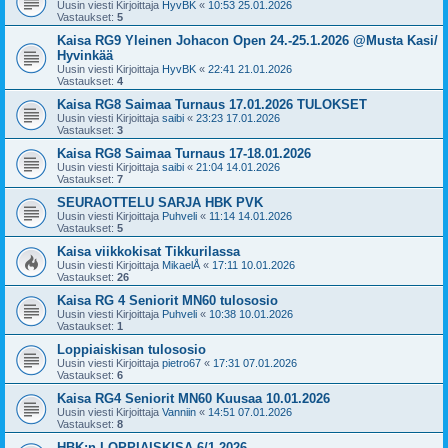
Uusin viesti Kirjoittaja
HyvBK
«
10:53 25.01.2026
Vastaukset:
5
Kaisa RG9 Yleinen Johacon Open 24.-25.1.2026 @Musta Kasi/
Hyvinkää
Uusin viesti Kirjoittaja
HyvBK
«
22:41 21.01.2026
Vastaukset:
4
Kaisa RG8 Saimaa Turnaus 17.01.2026 TULOKSET
Uusin viesti Kirjoittaja
saibi
«
23:23 17.01.2026
Vastaukset:
3
Kaisa RG8 Saimaa Turnaus 17-18.01.2026
Uusin viesti Kirjoittaja
saibi
«
21:04 14.01.2026
Vastaukset:
7
SEURAOTTELU SARJA HBK PVK
Uusin viesti Kirjoittaja
Puhveli
«
11:14 14.01.2026
Vastaukset:
5
Kaisa viikkokisat Tikkurilassa
Uusin viesti Kirjoittaja
MikaelÅ
«
17:11 10.01.2026
Vastaukset:
26
Kaisa RG 4 Seniorit MN60 tulososio
Uusin viesti Kirjoittaja
Puhveli
«
10:38 10.01.2026
Vastaukset:
1
Loppiaiskisan tulososio
Uusin viesti Kirjoittaja
pietro67
«
17:31 07.01.2026
Vastaukset:
6
Kaisa RG4 Seniorit MN60 Kuusaa 10.01.2026
Uusin viesti Kirjoittaja
Vanniin
«
14:51 07.01.2026
Vastaukset:
8
HBK:n LOPPIAISKISA 6/1-2026