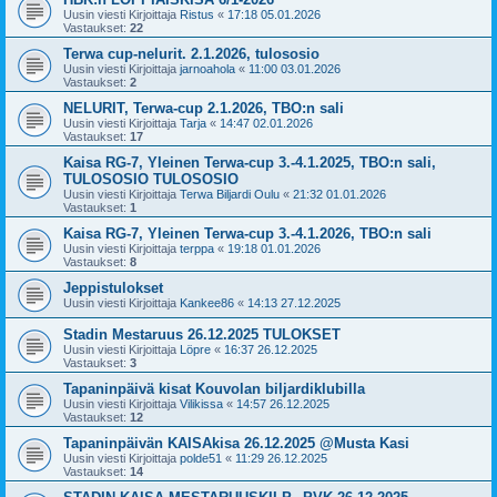
Uusin viesti Kirjoittaja
Ristus
«
17:18 05.01.2026
Vastaukset:
22
Terwa cup-nelurit. 2.1.2026, tulososio
Uusin viesti Kirjoittaja
jarnoahola
«
11:00 03.01.2026
Vastaukset:
2
NELURIT, Terwa-cup 2.1.2026, TBO:n sali
Uusin viesti Kirjoittaja
Tarja
«
14:47 02.01.2026
Vastaukset:
17
Kaisa RG-7, Yleinen Terwa-cup 3.-4.1.2025, TBO:n sali,
TULOSOSIO TULOSOSIO
Uusin viesti Kirjoittaja
Terwa Biljardi Oulu
«
21:32 01.01.2026
Vastaukset:
1
Kaisa RG-7, Yleinen Terwa-cup 3.-4.1.2026, TBO:n sali
Uusin viesti Kirjoittaja
terppa
«
19:18 01.01.2026
Vastaukset:
8
Jeppistulokset
Uusin viesti Kirjoittaja
Kankee86
«
14:13 27.12.2025
Stadin Mestaruus 26.12.2025 TULOKSET
Uusin viesti Kirjoittaja
Löpre
«
16:37 26.12.2025
Vastaukset:
3
Tapaninpäivä kisat Kouvolan biljardiklubilla
Uusin viesti Kirjoittaja
Vilikissa
«
14:57 26.12.2025
Vastaukset:
12
Tapaninpäivän KAISAkisa 26.12.2025 @Musta Kasi
Uusin viesti Kirjoittaja
polde51
«
11:29 26.12.2025
Vastaukset:
14