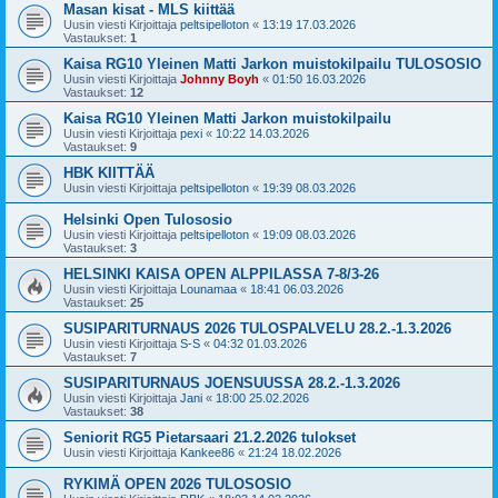
Masan kisat - MLS kiittää
Uusin viesti Kirjoittaja
peltsipelloton
«
13:19 17.03.2026
Vastaukset:
1
Kaisa RG10 Yleinen Matti Jarkon muistokilpailu TULOSOSIO
Uusin viesti Kirjoittaja
Johnny Boyh
«
01:50 16.03.2026
Vastaukset:
12
Kaisa RG10 Yleinen Matti Jarkon muistokilpailu
Uusin viesti Kirjoittaja
pexi
«
10:22 14.03.2026
Vastaukset:
9
HBK KIITTÄÄ
Uusin viesti Kirjoittaja
peltsipelloton
«
19:39 08.03.2026
Helsinki Open Tulososio
Uusin viesti Kirjoittaja
peltsipelloton
«
19:09 08.03.2026
Vastaukset:
3
HELSINKI KAISA OPEN ALPPILASSA 7-8/3-26
Uusin viesti Kirjoittaja
Lounamaa
«
18:41 06.03.2026
Vastaukset:
25
SUSIPARITURNAUS 2026 TULOSPALVELU 28.2.-1.3.2026
Uusin viesti Kirjoittaja
S-S
«
04:32 01.03.2026
Vastaukset:
7
SUSIPARITURNAUS JOENSUUSSA 28.2.-1.3.2026
Uusin viesti Kirjoittaja
Jani
«
18:00 25.02.2026
Vastaukset:
38
Seniorit RG5 Pietarsaari 21.2.2026 tulokset
Uusin viesti Kirjoittaja
Kankee86
«
21:24 18.02.2026
RYKIMÄ OPEN 2026 TULOSOSIO