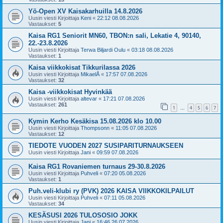
Yö-Open XV Kaisakarhuilla 14.8.2026
Uusin viesti Kirjoittaja
Keni
«
22:12 08.08.2026
Vastaukset:
5
Kaisa RG1 Seniorit MN60, TBON:n sali, Lekatie 4, 90140,
22.-23.8.2026
Uusin viesti Kirjoittaja
Terwa Biljardi Oulu
«
03:18 08.08.2026
Vastaukset:
1
Kaisa viikkokisat Tikkurilassa 2026
Uusin viesti Kirjoittaja
MikaelÅ
«
17:57 07.08.2026
Vastaukset:
32
Kaisa -viikkokisat Hyvinkää
Uusin viesti Kirjoittaja
altevar
«
17:21 07.08.2026
Vastaukset:
261
1
4
5
6
7
…
Kymin Kerho Kesäkisa 15.08.2026 klo 10.00
Uusin viesti Kirjoittaja
Thompsonn
«
11:05 07.08.2026
Vastaukset:
12
TIEDOTE VUODEN 2027 SUSIPARITURNAUKSEEN
Uusin viesti Kirjoittaja
Jani
«
09:59 07.08.2026
Kaisa RG1 Rovaniemen turnaus 29-30.8.2026
Uusin viesti Kirjoittaja
Puhveli
«
07:20 05.08.2026
Vastaukset:
1
Puh.veli-klubi ry (PVK) 2026 KAISA VIIKKOKILPAILUT
Uusin viesti Kirjoittaja
Puhveli
«
07:11 05.08.2026
Vastaukset:
34
KESÄSUSI 2026 TULOSOSIO JOKK
Uusin viesti Kirjoittaja
Jani
«
16:46 26.07.2026