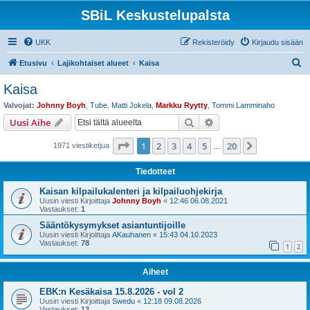
SBiL Keskustelupalsta
UKK
Rekisteröidy
Kirjaudu sisään
E
Etusivu
Lajikohtaiset alueet
Kaisa
t
Kaisa
s
Valvojat:
Johnny Boyh
,
Tube
,
Matti Jokela
,
Markku Ryytty
,
Tommi Lamminaho
i
Etsi
Tarkennettu haku
Uusi Aihe
Sivu
1
/
20
1
2
3
4
5
20
Seuraava
1971 viestiketjua
…
Tiedotteet
Kaisan kilpailukalenteri ja kilpailuohjekirja
Uusin viesti Kirjoittaja
Johnny Boyh
«
12:46 06.08.2021
Vastaukset:
1
Sääntökysymykset asiantuntijoille
Uusin viesti Kirjoittaja
AKauhanen
«
15:43 04.10.2023
Vastaukset:
78
1
2
Aiheet
EBK:n Kesäkaisa 15.8.2026 - vol 2
Uusin viesti Kirjoittaja
Swedu
«
12:18 09.08.2026
Vastaukset:
13