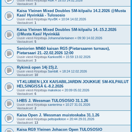
Uusin viesti Kirjoittaja
RBK
«
18:03 14.02.2026
Vastaukset:
3
Kaisa Yleinen Mixed Doubles SM-kilpailu 14.2.2026 @Musta
Kasi/ Hyvinkää - Tulososio
Uusin viesti Kirjoittaja
HyvBK
«
10:04 14.02.2026
Vastaukset:
1
Kaisa Yleinen Mixed Doubles SM-kilpailu 14.-15.2.2026
@Musta Kasi/ Hyvinkää
Uusin viesti Kirjoittaja
JohannaVartiainen
«
09:30 14.02.2026
Vastaukset:
5
Seniorien MN60 kaisan RG5 (Pietarsaaren turnaus),
Pietarsaari 21.-22.02.2026 12:00
Uusin viesti Kirjoittaja
Kankee86
«
15:59 13.02.2026
Vastaukset:
3
Rykimä open 14(-15).2.
Uusin viesti Kirjoittaja
Sambill.
«
18:24 12.02.2026
Vastaukset:
10
YT-KLUBIEN LXX KAISABILJARDIN JOUKKUE SM-KILPAILUT
HELSINGISSÄ 6.-8.2.2026
Uusin viesti Kirjoittaja
makekoo
«
20:09 05.02.2026
Vastaukset:
6
I-HBS J. Wessman TULOSOSIO 31.1.26
Uusin viesti Kirjoittaja
santerima
«
10:27 31.01.2026
Vastaukset:
2
Kaisa Open J. Wessman muistoskaba 31.1.26
Uusin viesti Kirjoittaja
peltsipelloton
«
20:44 29.01.2026
Vastaukset:
13
Kaisa RG9 Yleinen Johacon Open TULOSOSIO