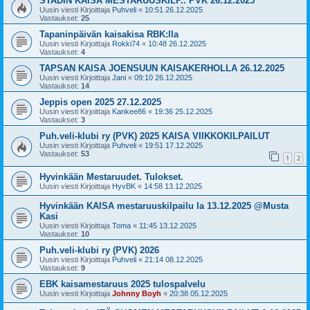
STADIN KAISA MESTARUUSKILP.. PVK 26.12.2025
Uusin viesti Kirjoittaja
Puhveli
«
10:51 26.12.2025
Vastaukset:
25
Tapaninpäivän kaisakisa RBK:lla
Uusin viesti Kirjoittaja
Rokki74
«
10:48 26.12.2025
Vastaukset:
4
TAPSAN KAISA JOENSUUN KAISAKERHOLLA 26.12.2025
Uusin viesti Kirjoittaja
Jani
«
09:10 26.12.2025
Vastaukset:
14
Jeppis open 2025 27.12.2025
Uusin viesti Kirjoittaja
Kankee86
«
19:36 25.12.2025
Vastaukset:
3
Puh.veli-klubi ry (PVK) 2025 KAISA VIIKKOKILPAILUT
Uusin viesti Kirjoittaja
Puhveli
«
19:51 17.12.2025
Vastaukset:
53
1
2
Hyvinkään Mestaruudet. Tulokset.
Uusin viesti Kirjoittaja
HyvBK
«
14:58 13.12.2025
Hyvinkään KAISA mestaruuskilpailu la 13.12.2025 @Musta
Kasi
Uusin viesti Kirjoittaja
Toma
«
11:45 13.12.2025
Vastaukset:
10
Puh.veli-klubi ry (PVK) 2026
Uusin viesti Kirjoittaja
Puhveli
«
21:14 08.12.2025
Vastaukset:
9
EBK kaisamestaruus 2025 tulospalvelu
Uusin viesti Kirjoittaja
Johnny Boyh
«
20:38 05.12.2025