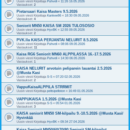
Uusin viesti Kirjoittaja
Puhveli
«
11:26 16.05.2026
Vastaukset:
2
Pietarsaari Kaisa Masters 9.5.2026
Uusin viesti Kirjoittaja
Kankee86
«
18:30 09.05.2026
Vastaukset:
4
Seniorit MN50 KAISA SM 2026 TULOSOSIO
Uusin viesti Kirjoittaja
HyvBK
«
12:55 09.05.2026
Vastaukset:
2
PVK.lla KAISA PERJANTAI NELURIT 8.5.2026
Uusin viesti Kirjoittaja
Puhveli
«
08:06 09.05.2026
Vastaukset:
11
Kaisa RG6 Seniorit MN60 ALPPILASSA 16.-17.5.2026
Uusin viesti Kirjoittaja
Puhveli
«
14:30 06.05.2026
Vastaukset:
1
KAISA NELURIT arvotuin peliparein lauantai 2.5.2026
@Musta Kasi
Uusin viesti Kirjoittaja
S-S
«
07:20 02.05.2026
Vastaukset:
2
VappuKaisaALPPILA STRRMIT
Uusin viesti Kirjoittaja
peltsipelloton
«
16:49 01.05.2026
VAPPUKAISA 1.5.2026 @Musta Kasi
Uusin viesti Kirjoittaja
S-S
«
05:54 01.05.2026
Vastaukset:
3
KAISA seniorit MN50 SM-kilpailu 9.-10.5.2026 @Musta Kasi/
Hyvinkää
Uusin viesti Kirjoittaja
HyvBK
«
09:34 27.04.2026
Kaisa Seniorit MN50/60/70/80 Seniorit SM-kilpailut,