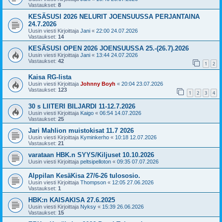
Vastaukset:
8
KESÄSUSI 2026 NELURIT JOENSUUSSA PERJANTAINA
24.7.2026
Uusin viesti Kirjoittaja
Jani
«
22:00 24.07.2026
Vastaukset:
14
KESÄSUSI OPEN 2026 JOENSUUSSA 25.-(26.7).2026
Uusin viesti Kirjoittaja
Jani
«
13:44 24.07.2026
Vastaukset:
42
1
2
Kaisa RG-lista
Uusin viesti Kirjoittaja
Johnny Boyh
«
20:04 23.07.2026
Vastaukset:
123
1
2
3
4
30 s LIITERI BILJARDI 11-12.7.2026
Uusin viesti Kirjoittaja
Kaigo
«
06:54 14.07.2026
Vastaukset:
25
Jari Mahlion muistokisat 11.7 2026
Uusin viesti Kirjoittaja
Kyminkerho
«
10:18 12.07.2026
Vastaukset:
21
varataan HBK.n SYYS/Kiljuset 10.10.2026
Uusin viesti Kirjoittaja
peltsipelloton
«
09:35 07.07.2026
Alppilan KesäKisa 27/6-26 tulososio.
Uusin viesti Kirjoittaja
Thompson
«
12:05 27.06.2026
Vastaukset:
1
HBK:n KAISAKISA 27.6.2025
Uusin viesti Kirjoittaja
Nyksy
«
15:39 26.06.2026
Vastaukset:
15