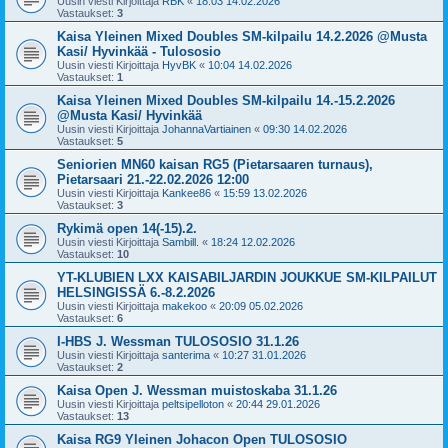
Uusin viesti Kirjoittaja
RBK
«
18:03 14.02.2026
Vastaukset:
3
Kaisa Yleinen Mixed Doubles SM-kilpailu 14.2.2026 @Musta
Kasi/ Hyvinkää - Tulososio
Uusin viesti Kirjoittaja
HyvBK
«
10:04 14.02.2026
Vastaukset:
1
Kaisa Yleinen Mixed Doubles SM-kilpailu 14.-15.2.2026
@Musta Kasi/ Hyvinkää
Uusin viesti Kirjoittaja
JohannaVartiainen
«
09:30 14.02.2026
Vastaukset:
5
Seniorien MN60 kaisan RG5 (Pietarsaaren turnaus),
Pietarsaari 21.-22.02.2026 12:00
Uusin viesti Kirjoittaja
Kankee86
«
15:59 13.02.2026
Vastaukset:
3
Rykimä open 14(-15).2.
Uusin viesti Kirjoittaja
Sambill.
«
18:24 12.02.2026
Vastaukset:
10
YT-KLUBIEN LXX KAISABILJARDIN JOUKKUE SM-KILPAILUT
HELSINGISSÄ 6.-8.2.2026
Uusin viesti Kirjoittaja
makekoo
«
20:09 05.02.2026
Vastaukset:
6
I-HBS J. Wessman TULOSOSIO 31.1.26
Uusin viesti Kirjoittaja
santerima
«
10:27 31.01.2026
Vastaukset:
2
Kaisa Open J. Wessman muistoskaba 31.1.26
Uusin viesti Kirjoittaja
peltsipelloton
«
20:44 29.01.2026
Vastaukset:
13
Kaisa RG9 Yleinen Johacon Open TULOSOSIO