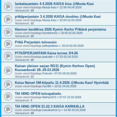
lankalauantain 4.4.2026 KAISA kisa @Musta Kasi
Uusin viesti Kirjoittaja
Musta Kasi
«
12:56 04.04.2026
Vastaukset:
19
pitkäperjantain 3.4.2026 KAISA doubles @Musta Kasi
Uusin viesti Kirjoittaja
Musta Kasi
«
22:04 02.04.2026
Vastaukset:
12
Hannun kevätkisa 2026 Kymin Kerho Pitkänä perjantaina
Uusin viesti Kirjoittaja
Kyminkerho
«
19:40 02.04.2026
Vastaukset:
10
Pitkä Perjantain tulososio
Uusin viesti Kirjoittaja
peltsipelloton
«
18:24 02.04.2026
PITKÄPERJANTAIN Kaisa turnee 3/4-26
Uusin viesti Kirjoittaja
joukolah
«
17:53 02.04.2026
Vastaukset:
16
Kaisan yleisen sarjan RG11 (Kymin Kerhon Open)
Kuusankoski 28.-29.03.2026
Uusin viesti Kirjoittaja
Puhveli
«
07:54 29.03.2026
Vastaukset:
13
Kaisa Naiset SM-kilpailu 11.4.2026 @Musta Kasi/ Hyvinkää
Uusin viesti Kirjoittaja
HyvBK
«
10:52 24.03.2026
TAI HING OPEN tulospalvelu
Uusin viesti Kirjoittaja
MaHa1972
«
07:57 22.03.2026
Vastaukset:
3
TAI HING OPEN 21-22.3 KAISA KARHUILLA
Uusin viesti Kirjoittaja
kaisakarhut ry
«
14:48 20.03.2026
Vastaukset:
18