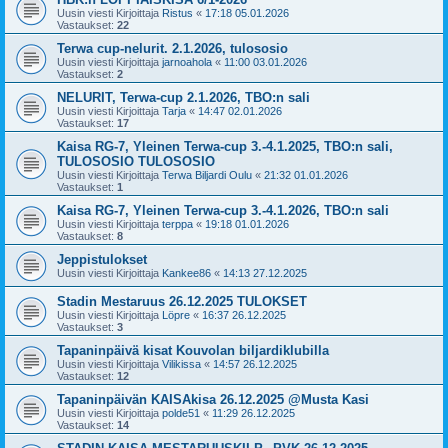
Uusin viesti Kirjoittaja
Ristus
«
17:18 05.01.2026
Vastaukset:
22
Terwa cup-nelurit. 2.1.2026, tulososio
Uusin viesti Kirjoittaja
jarnoahola
«
11:00 03.01.2026
Vastaukset:
2
NELURIT, Terwa-cup 2.1.2026, TBO:n sali
Uusin viesti Kirjoittaja
Tarja
«
14:47 02.01.2026
Vastaukset:
17
Kaisa RG-7, Yleinen Terwa-cup 3.-4.1.2025, TBO:n sali,
TULOSOSIO TULOSOSIO
Uusin viesti Kirjoittaja
Terwa Biljardi Oulu
«
21:32 01.01.2026
Vastaukset:
1
Kaisa RG-7, Yleinen Terwa-cup 3.-4.1.2026, TBO:n sali
Uusin viesti Kirjoittaja
terppa
«
19:18 01.01.2026
Vastaukset:
8
Jeppistulokset
Uusin viesti Kirjoittaja
Kankee86
«
14:13 27.12.2025
Stadin Mestaruus 26.12.2025 TULOKSET
Uusin viesti Kirjoittaja
Löpre
«
16:37 26.12.2025
Vastaukset:
3
Tapaninpäivä kisat Kouvolan biljardiklubilla
Uusin viesti Kirjoittaja
Vilikissa
«
14:57 26.12.2025
Vastaukset:
12
Tapaninpäivän KAISAkisa 26.12.2025 @Musta Kasi
Uusin viesti Kirjoittaja
polde51
«
11:29 26.12.2025
Vastaukset:
14