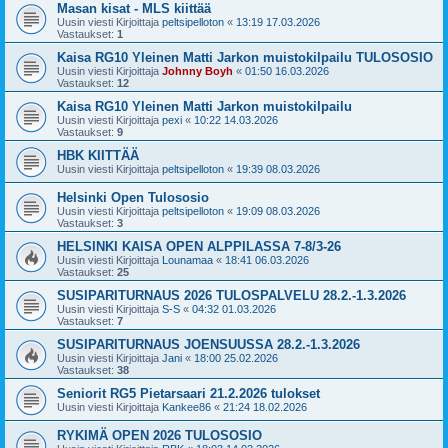
Masan kisat - MLS kiittää
Uusin viesti Kirjoittaja
peltsipelloton
«
13:19 17.03.2026
Vastaukset:
1
Kaisa RG10 Yleinen Matti Jarkon muistokilpailu TULOSOSIO
Uusin viesti Kirjoittaja
Johnny Boyh
«
01:50 16.03.2026
Vastaukset:
12
Kaisa RG10 Yleinen Matti Jarkon muistokilpailu
Uusin viesti Kirjoittaja
pexi
«
10:22 14.03.2026
Vastaukset:
9
HBK KIITTÄÄ
Uusin viesti Kirjoittaja
peltsipelloton
«
19:39 08.03.2026
Helsinki Open Tulososio
Uusin viesti Kirjoittaja
peltsipelloton
«
19:09 08.03.2026
Vastaukset:
3
HELSINKI KAISA OPEN ALPPILASSA 7-8/3-26
Uusin viesti Kirjoittaja
Lounamaa
«
18:41 06.03.2026
Vastaukset:
25
SUSIPARITURNAUS 2026 TULOSPALVELU 28.2.-1.3.2026
Uusin viesti Kirjoittaja
S-S
«
04:32 01.03.2026
Vastaukset:
7
SUSIPARITURNAUS JOENSUUSSA 28.2.-1.3.2026
Uusin viesti Kirjoittaja
Jani
«
18:00 25.02.2026
Vastaukset:
38
Seniorit RG5 Pietarsaari 21.2.2026 tulokset
Uusin viesti Kirjoittaja
Kankee86
«
21:24 18.02.2026
RYKIMÄ OPEN 2026 TULOSOSIO