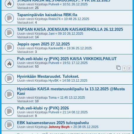
STADIN KAISA MESTARUUSKILP.. PVK 26.12.2025
Uusin viesti Kirjoittaja
Puhveli
«
10:51 26.12.2025
Vastaukset:
25
Tapaninpäivän kaisakisa RBK:lla
Uusin viesti Kirjoittaja
Rokki74
«
10:48 26.12.2025
Vastaukset:
4
TAPSAN KAISA JOENSUUN KAISAKERHOLLA 26.12.2025
Uusin viesti Kirjoittaja
Jani
«
09:10 26.12.2025
Vastaukset:
14
Jeppis open 2025 27.12.2025
Uusin viesti Kirjoittaja
Kankee86
«
19:36 25.12.2025
Vastaukset:
3
Puh.veli-klubi ry (PVK) 2025 KAISA VIIKKOKILPAILUT
Uusin viesti Kirjoittaja
Puhveli
«
19:51 17.12.2025
Vastaukset:
53
1
2
Hyvinkään Mestaruudet. Tulokset.
Uusin viesti Kirjoittaja
HyvBK
«
14:58 13.12.2025
Hyvinkään KAISA mestaruuskilpailu la 13.12.2025 @Musta
Kasi
Uusin viesti Kirjoittaja
Toma
«
11:45 13.12.2025
Vastaukset:
10
Puh.veli-klubi ry (PVK) 2026
Uusin viesti Kirjoittaja
Puhveli
«
21:14 08.12.2025
Vastaukset:
9
EBK kaisamestaruus 2025 tulospalvelu
Uusin viesti Kirjoittaja
Johnny Boyh
«
20:38 05.12.2025