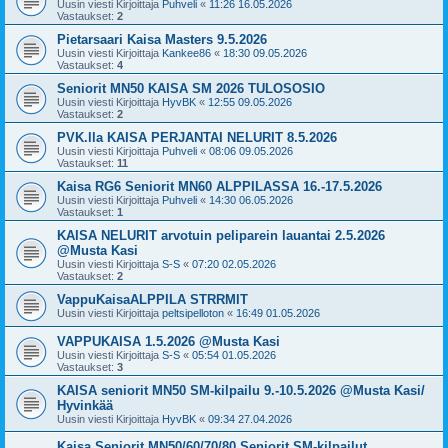
Uusin viesti Kirjoittaja
Puhveli
«
11:26 16.05.2026
Vastaukset:
2
Pietarsaari Kaisa Masters 9.5.2026
Uusin viesti Kirjoittaja
Kankee86
«
18:30 09.05.2026
Vastaukset:
4
Seniorit MN50 KAISA SM 2026 TULOSOSIO
Uusin viesti Kirjoittaja
HyvBK
«
12:55 09.05.2026
Vastaukset:
2
PVK.lla KAISA PERJANTAI NELURIT 8.5.2026
Uusin viesti Kirjoittaja
Puhveli
«
08:06 09.05.2026
Vastaukset:
11
Kaisa RG6 Seniorit MN60 ALPPILASSA 16.-17.5.2026
Uusin viesti Kirjoittaja
Puhveli
«
14:30 06.05.2026
Vastaukset:
1
KAISA NELURIT arvotuin peliparein lauantai 2.5.2026
@Musta Kasi
Uusin viesti Kirjoittaja
S-S
«
07:20 02.05.2026
Vastaukset:
2
VappuKaisaALPPILA STRRMIT
Uusin viesti Kirjoittaja
peltsipelloton
«
16:49 01.05.2026
VAPPUKAISA 1.5.2026 @Musta Kasi
Uusin viesti Kirjoittaja
S-S
«
05:54 01.05.2026
Vastaukset:
3
KAISA seniorit MN50 SM-kilpailu 9.-10.5.2026 @Musta Kasi/
Hyvinkää
Uusin viesti Kirjoittaja
HyvBK
«
09:34 27.04.2026
Kaisa Seniorit MN50/60/70/80 Seniorit SM-kilpailut,