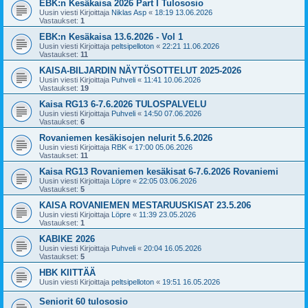
EBK:n Kesäkaisa 2026 Part I Tulososio
Uusin viesti Kirjoittaja
Niklas Asp
«
18:19 13.06.2026
Vastaukset:
1
EBK:n Kesäkaisa 13.6.2026 - Vol 1
Uusin viesti Kirjoittaja
peltsipelloton
«
22:21 11.06.2026
Vastaukset:
11
KAISA-BILJARDIN NÄYTÖSOTTELUT 2025-2026
Uusin viesti Kirjoittaja
Puhveli
«
11:41 10.06.2026
Vastaukset:
19
Kaisa RG13 6-7.6.2026 TULOSPALVELU
Uusin viesti Kirjoittaja
Puhveli
«
14:50 07.06.2026
Vastaukset:
6
Rovaniemen kesäkisojen nelurit 5.6.2026
Uusin viesti Kirjoittaja
RBK
«
17:00 05.06.2026
Vastaukset:
11
Kaisa RG13 Rovaniemen kesäkisat 6-7.6.2026 Rovaniemi
Uusin viesti Kirjoittaja
Löpre
«
22:05 03.06.2026
Vastaukset:
5
KAISA ROVANIEMEN MESTARUUSKISAT 23.5.206
Uusin viesti Kirjoittaja
Löpre
«
11:39 23.05.2026
Vastaukset:
1
KABIKE 2026
Uusin viesti Kirjoittaja
Puhveli
«
20:04 16.05.2026
Vastaukset:
5
HBK KIITTÄÄ
Uusin viesti Kirjoittaja
peltsipelloton
«
19:51 16.05.2026
Seniorit 60 tulososio