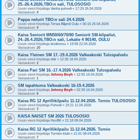
25.-26.4.2026,TBO:n sali, TULOSOSIO
Uusin viesti Kirjoittaja
Vanha puhveli
«
17:29 26.04.2026
Vastaukset:
4
Pappa nelurit TBO:n sali 24.4.2026
Uusin viesti Kirjoittaja
Terwa Biljardi Oulu
«
00:16 25.04.2026
Vastaukset:
9
Kaisa Seniorit MN50/60/70/80 Seniorit SM-kilpailut,
24.-26.4.2026,TBO:n sali, Lekatie 4 90140, OULU
Uusin viesti Kirjoittaja
tivolinorsu
«
19:58 22.04.2026
Vastaukset:
20
Kaisa Yleinen SM 17.-19.4.2026 Valkeakoski Tulospalvelu
Uusin viesti Kirjoittaja
ebk
«
12:35 18.04.2026
Vastaukset:
2
Kaisa Pari SM 16.-17.4.2026 Valkeakoski Tulospalvelu
Uusin viesti Kirjoittaja
Johnny Boyh
«
12:55 16.04.2026
Vastaukset:
1
SM tapahtuma Valkeakoski 16-19.4.2026
Uusin viesti Kirjoittaja
Johnny Boyh
«
02:39 16.04.2026
Vastaukset:
8
Kaisa RG 12 Aprillikilpailu 11-12.04.2026. Tornio TULOSOSIO
Uusin viesti Kirjoittaja
Puhveli
«
19:21 11.04.2026
Vastaukset:
3
KAISA NAISET SM 2026 TULOSOSIO
Uusin viesti Kirjoittaja
HyvBK
«
21:18 08.04.2026
Kaisa RG 12 Aprillikilpailu 11-12.04.2026. Tornio
Uusin viesti Kirjoittaja
Tornion klubi
«
21:01 08.04.2026
Vastaukset:
7