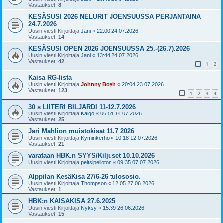
Vastaukset:
8
KESÄSUSI 2026 NELURIT JOENSUUSSA PERJANTAINA
24.7.2026
Uusin viesti Kirjoittaja
Jani
«
22:00 24.07.2026
Vastaukset:
14
KESÄSUSI OPEN 2026 JOENSUUSSA 25.-(26.7).2026
Uusin viesti Kirjoittaja
Jani
«
13:44 24.07.2026
Vastaukset:
42
1
2
Kaisa RG-lista
Uusin viesti Kirjoittaja
Johnny Boyh
«
20:04 23.07.2026
Vastaukset:
123
1
2
3
4
30 s LIITERI BILJARDI 11-12.7.2026
Uusin viesti Kirjoittaja
Kaigo
«
06:54 14.07.2026
Vastaukset:
25
Jari Mahlion muistokisat 11.7 2026
Uusin viesti Kirjoittaja
Kyminkerho
«
10:18 12.07.2026
Vastaukset:
21
varataan HBK.n SYYS/Kiljuset 10.10.2026
Uusin viesti Kirjoittaja
peltsipelloton
«
09:35 07.07.2026
Alppilan KesäKisa 27/6-26 tulososio.
Uusin viesti Kirjoittaja
Thompson
«
12:05 27.06.2026
Vastaukset:
1
HBK:n KAISAKISA 27.6.2025
Uusin viesti Kirjoittaja
Nyksy
«
15:39 26.06.2026
Vastaukset:
15