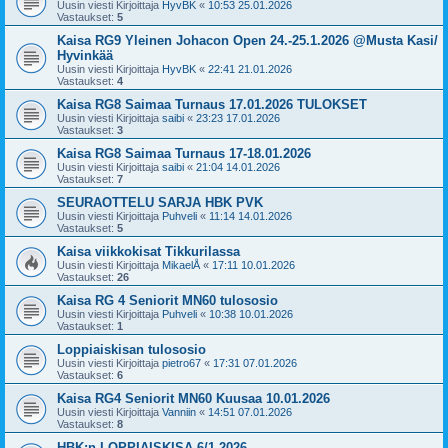
Uusin viesti Kirjoittaja
HyvBK
«
10:53 25.01.2026
Vastaukset:
5
Kaisa RG9 Yleinen Johacon Open 24.-25.1.2026 @Musta Kasi/
Hyvinkää
Uusin viesti Kirjoittaja
HyvBK
«
22:41 21.01.2026
Vastaukset:
4
Kaisa RG8 Saimaa Turnaus 17.01.2026 TULOKSET
Uusin viesti Kirjoittaja
saibi
«
23:23 17.01.2026
Vastaukset:
3
Kaisa RG8 Saimaa Turnaus 17-18.01.2026
Uusin viesti Kirjoittaja
saibi
«
21:04 14.01.2026
Vastaukset:
7
SEURAOTTELU SARJA HBK PVK
Uusin viesti Kirjoittaja
Puhveli
«
11:14 14.01.2026
Vastaukset:
5
Kaisa viikkokisat Tikkurilassa
Uusin viesti Kirjoittaja
MikaelÅ
«
17:11 10.01.2026
Vastaukset:
26
Kaisa RG 4 Seniorit MN60 tulososio
Uusin viesti Kirjoittaja
Puhveli
«
10:38 10.01.2026
Vastaukset:
1
Loppiaiskisan tulososio
Uusin viesti Kirjoittaja
pietro67
«
17:31 07.01.2026
Vastaukset:
6
Kaisa RG4 Seniorit MN60 Kuusaa 10.01.2026
Uusin viesti Kirjoittaja
Vanniin
«
14:51 07.01.2026
Vastaukset:
8
HBK:n LOPPIAISKISA 6/1-2026