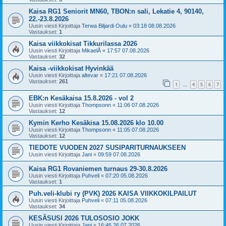
Kaisa RG1 Seniorit MN60, TBON:n sali, Lekatie 4, 90140,
22.-23.8.2026
Uusin viesti Kirjoittaja
Terwa Biljardi Oulu
«
03:18 08.08.2026
Vastaukset:
1
Kaisa viikkokisat Tikkurilassa 2026
Uusin viesti Kirjoittaja
MikaelÅ
«
17:57 07.08.2026
Vastaukset:
32
Kaisa -viikkokisat Hyvinkää
Uusin viesti Kirjoittaja
altevar
«
17:21 07.08.2026
Vastaukset:
261
1
4
5
6
7
…
EBK:n Kesäkaisa 15.8.2026 - vol 2
Uusin viesti Kirjoittaja
Thompsonn
«
11:06 07.08.2026
Vastaukset:
12
Kymin Kerho Kesäkisa 15.08.2026 klo 10.00
Uusin viesti Kirjoittaja
Thompsonn
«
11:05 07.08.2026
Vastaukset:
12
TIEDOTE VUODEN 2027 SUSIPARITURNAUKSEEN
Uusin viesti Kirjoittaja
Jani
«
09:59 07.08.2026
Kaisa RG1 Rovaniemen turnaus 29-30.8.2026
Uusin viesti Kirjoittaja
Puhveli
«
07:20 05.08.2026
Vastaukset:
1
Puh.veli-klubi ry (PVK) 2026 KAISA VIIKKOKILPAILUT
Uusin viesti Kirjoittaja
Puhveli
«
07:11 05.08.2026
Vastaukset:
34
KESÄSUSI 2026 TULOSOSIO JOKK
Uusin viesti Kirjoittaja
Jani
«
16:46 26.07.2026