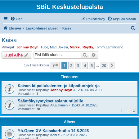
SBiL Keskustelupalsta
UKK
Rekisteröidy
Kirjaudu sisään
E
Etusivu
Lajikohtaiset alueet
Kaisa
t
Kaisa
s
Valvojat:
Johnny Boyh
,
Tube
,
Matti Jokela
,
Markku Ryytty
,
Tommi Lamminaho
i
Etsi
Tarkennettu haku
Uusi Aihe
Sivu
1
/
20
1
2
3
4
5
20
Seuraava
1971 viestiketjua
…
Tiedotteet
Kaisan kilpailukalenteri ja kilpailuohjekirja
Uusin viesti Kirjoittaja
Johnny Boyh
«
12:46 06.08.2021
Vastaukset:
1
Sääntökysymykset asiantuntijoille
Uusin viesti Kirjoittaja
AKauhanen
«
15:43 04.10.2023
Vastaukset:
78
1
2
Aiheet
Yö-Open XV Kaisakarhuilla 14.8.2026
Uusin viesti Kirjoittaja
Keni
«
22:12 08.08.2026
Vastaukset:
5