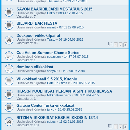
Uusin viesti Kirjoittaja
TheLane
«
19:23 23.12.2015
SAVON BAARIBILJARDIMESTARUUS 2015
Uusin viesti Kirjoittaja
CnPs
«
08:41 12.10.2015
Vastaukset:
7
BILJARDI BAR FIESTA
Uusin viesti Kirjoittaja
maarit
«
07:31 27.08.2015
Duckpool viikkokilpailut
Uusin viesti Kirjoittaja
Taisto
«
07:19 04.08.2015
Vastaukset:
95
1
2
3
Cue Action Summer Champ Series
Uusin viesti Kirjoittaja
cueaction
«
14:37 08.07.2015
Vastaukset:
1
dominon viikkokisat
Uusin viesti Kirjoittaja
sony69
«
11:12 08.07.2015
Viikkokisafinaali 9.5.2015, Kuopio
Uusin viesti Kirjoittaja
Cafe Fr33tim3
«
21:05 05.05.2015
IHB-S:N POOLIKISAT PERJANTAISIN TIKKURILASSA
Uusin viesti Kirjoittaja
Mikko Kuusniemi
«
10:59 23.04.2015
Vastaukset:
1
Galaxie Center Turku viikkokisat
Uusin viesti Kirjoittaja
turku
«
18:48 25.02.2015
RITZIN VIIKKOKISAT KESKIVIIKKOISIN 13/14
Uusin viesti Kirjoittaja
cubes
«
11:02 21.01.2015
Vastaukset:
107
1
2
3