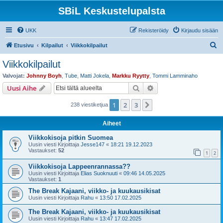
SBiL Keskustelupalsta
UKK
Rekisteröidy
Kirjaudu sisään
E
Etusivu
Kilpailut
Viikkokilpailut
t
Viikkokilpailut
s
Valvojat:
Johnny Boyh
,
Tube
,
Matti Jokela
,
Markku Ryytty
,
Tommi Lamminaho
i
Etsi
Tarkennettu haku
Uusi Aihe
1
2
3
Seuraava
238 viestiketjua
Aiheet
Viikkokisoja pitkin Suomea
Uusin viesti Kirjoittaja
Jesse147
«
18:21 19.12.2023
Vastaukset:
52
1
2
Viikkokisoja Lappeenrannassa??
Uusin viesti Kirjoittaja
Elias Suoknuuti
«
09:46 14.05.2025
Vastaukset:
1
The Break Kajaani, viikko- ja kuukausikisat
Uusin viesti Kirjoittaja
Rahu
«
13:50 17.02.2025
The Break Kajaani, viikko- ja kuukausikisat
Uusin viesti Kirjoittaja
Rahu
«
13:47 17.02.2025