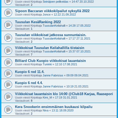
Uusin viesti Kirjoittaja
Seinäjoen pelikeidas
«
14:47 20.10.2022
Vastaukset:
2
Sipoon Baccaran viikkokilpailut syksyllä 2022
Uusin viesti Kirjoittaja
Jonce
«
12:22 21.09.2022
Tuusulan KesäRanking 2022
Uusin viesti Kirjoittaja
TuusulanKeilahalli
«
14:28 17.05.2022
Vastaukset:
1
Tuusulan viikkokisat jatkossa sunnuntaisin.
Uusin viesti Kirjoittaja
TuusulanKeilahalli
«
17:17 27.11.2021
Vastaukset:
2
Viikkokisat Tuusulan Keilahallilla tiistaisin
Uusin viesti Kirjoittaja
TuusulanKeilahalli
«
15:37 07.10.2021
Vastaukset:
7
Billiard Club Kuopio viikkokisat lauantaisin
Uusin viesti Kirjoittaja
Tuninki
«
12:10 17.08.2021
Kuopio 6 red 11.4.
Uusin viesti Kirjoittaja
Janne Fabricius
«
09:09 09.04.2021
Kuopio 6 red 4.4.
Uusin viesti Kirjoittaja
Janne Fabricius
«
10:19 21.03.2021
Viikkokisat lauantaisin klo 14:00 @Club18 Karjaa, Raasepori
Uusin viesti Kirjoittaja
Kimi_M
«
17:19 31.01.2021
Vastaukset:
8
Kera Snookerin ensimmäinen kuukausi kilpailu
Uusin viesti Kirjoittaja
Niva
«
13:11 18.09.2020
Vastaukset:
2