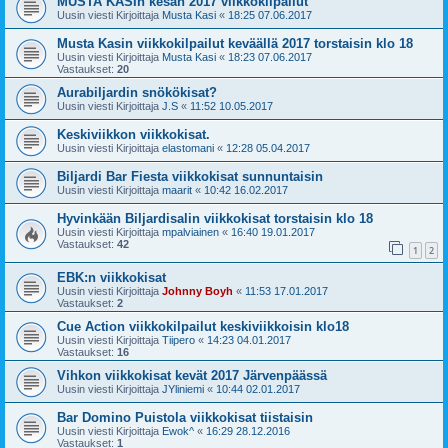
MUSTA KASIn kesän 2017 viikkokilpailut
Uusin viesti Kirjoittaja
Musta Kasi
«
18:25 07.06.2017
Musta Kasin viikkokilpailut keväällä 2017 torstaisin klo 18
Uusin viesti Kirjoittaja
Musta Kasi
«
18:23 07.06.2017
Vastaukset:
20
Aurabiljardin snökökisat?
Uusin viesti Kirjoittaja
J.S
«
11:52 10.05.2017
Keskiviikkon viikkokisat.
Uusin viesti Kirjoittaja
elastomani
«
12:28 05.04.2017
Biljardi Bar Fiesta viikkokisat sunnuntaisin
Uusin viesti Kirjoittaja
maarit
«
10:42 16.02.2017
Hyvinkään Biljardisalin viikkokisat torstaisin klo 18
Uusin viesti Kirjoittaja
mpalviainen
«
16:40 19.01.2017
Vastaukset:
42
1
2
EBK:n viikkokisat
Uusin viesti Kirjoittaja
Johnny Boyh
«
11:53 17.01.2017
Vastaukset:
2
Cue Action viikkokilpailut keskiviikkoisin klo18
Uusin viesti Kirjoittaja
Tiipero
«
14:23 04.01.2017
Vastaukset:
16
Vihkon viikkokisat kevät 2017 Järvenpäässä
Uusin viesti Kirjoittaja
JYliniemi
«
10:44 02.01.2017
Bar Domino Puistola viikkokisat tiistaisin
Uusin viesti Kirjoittaja
Ewok^
«
16:29 28.12.2016
Vastaukset:
1