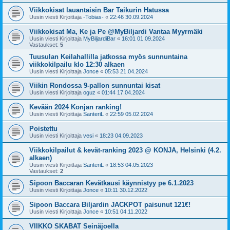
Viikkokisat lauantaisin Bar Taikurin Hatussa
Uusin viesti Kirjoittaja
-Tobias-
«
22:46 30.09.2024
Viikkokisat Ma, Ke ja Pe @MyBiljardi Vantaa Myyrmäki
Uusin viesti Kirjoittaja
MyBiljardiBar
«
16:01 01.09.2024
Vastaukset:
5
Tuusulan Keilahallilla jatkossa myös sunnuntaina
viikkokilpailu klo 12:30 alkaen
Uusin viesti Kirjoittaja
Jonce
«
05:53 21.04.2024
Viikin Rondossa 9-pallon sunnuntai kisat
Uusin viesti Kirjoittaja
oguz
«
01:44 17.04.2024
Kevään 2024 Konjan ranking!
Uusin viesti Kirjoittaja
SanteriL
«
22:59 05.02.2024
Poistettu
Uusin viesti Kirjoittaja
vesi
«
18:23 04.09.2023
Viikkokilpailut & kevät-ranking 2023 @ KONJA, Helsinki (4.2.
alkaen)
Uusin viesti Kirjoittaja
SanteriL
«
18:53 04.05.2023
Vastaukset:
2
Sipoon Baccaran Kevätkausi käynnistyy pe 6.1.2023
Uusin viesti Kirjoittaja
Jonce
«
10:11 30.12.2022
Sipoon Baccara Biljardin JACKPOT paisunut 121€!
Uusin viesti Kirjoittaja
Jonce
«
10:51 04.11.2022
VIIKKO SKABAT Seinäjoella