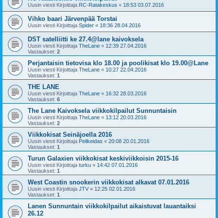
Uusin viesti Kirjoittaja
RC-Ratakeskus
«
18:53 03.07.2016
Vihko baari Järvenpää Torstai
Uusin viesti Kirjoittaja
Spider
«
18:36 28.04.2016
DST satelliitti ke 27.4@lane kaivoksela
Uusin viesti Kirjoittaja
TheLane
«
12:39 27.04.2016
Vastaukset:
2
Perjantaisin tietovisa klo 18.00 ja poolikisat klo 19.00@Lane
Uusin viesti Kirjoittaja
TheLane
«
10:27 22.04.2016
Vastaukset:
1
THE LANE
Uusin viesti Kirjoittaja
TheLane
«
16:32 28.03.2016
Vastaukset:
6
The Lane Kaivoksela viikkokilpailut Sunnuntaisin
Uusin viesti Kirjoittaja
TheLane
«
13:12 20.03.2016
Vastaukset:
2
Viikkokisat Seinäjoella 2016
Uusin viesti Kirjoittaja
Pelikeidas
«
20:08 20.01.2016
Vastaukset:
1
Turun Galaxien viikkokisat keskiviikkoisin 2015-16
Uusin viesti Kirjoittaja
turku
«
14:42 07.01.2016
Vastaukset:
1
West Coastin snookerin viikkokisat alkavat 07.01.2016
Uusin viesti Kirjoittaja
JTV
«
12:25 02.01.2016
Vastaukset:
1
Lanen Sunnuntain viikkokilpailut aikaistuvat lauantaiksi
26.12