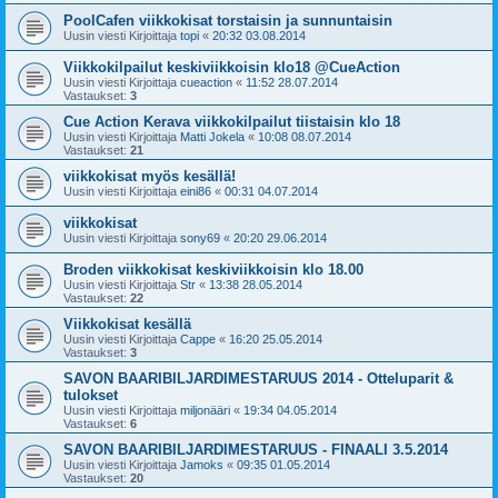
PoolCafen viikkokisat torstaisin ja sunnuntaisin
Uusin viesti Kirjoittaja
topi
«
20:32 03.08.2014
Viikkokilpailut keskiviikkoisin klo18 @CueAction
Uusin viesti Kirjoittaja
cueaction
«
11:52 28.07.2014
Vastaukset:
3
Cue Action Kerava viikkokilpailut tiistaisin klo 18
Uusin viesti Kirjoittaja
Matti Jokela
«
10:08 08.07.2014
Vastaukset:
21
viikkokisat myös kesällä!
Uusin viesti Kirjoittaja
eini86
«
00:31 04.07.2014
viikkokisat
Uusin viesti Kirjoittaja
sony69
«
20:20 29.06.2014
Broden viikkokisat keskiviikkoisin klo 18.00
Uusin viesti Kirjoittaja
Str
«
13:38 28.05.2014
Vastaukset:
22
Viikkokisat kesällä
Uusin viesti Kirjoittaja
Cappe
«
16:20 25.05.2014
Vastaukset:
3
SAVON BAARIBILJARDIMESTARUUS 2014 - Otteluparit &
tulokset
Uusin viesti Kirjoittaja
miljonääri
«
19:34 04.05.2014
Vastaukset:
6
SAVON BAARIBILJARDIMESTARUUS - FINAALI 3.5.2014
Uusin viesti Kirjoittaja
Jamoks
«
09:35 01.05.2014
Vastaukset:
20