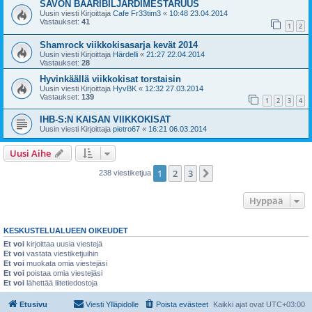
SAVON BAARIBILJARDIMESTARUUS
Uusin viesti Kirjoittaja
Cafe Fr33tim3
«
10:48 23.04.2014
Vastaukset:
41
1
2
Shamrock viikkokisasarja kevät 2014
Uusin viesti Kirjoittaja
Härdelli
«
21:27 22.04.2014
Vastaukset:
28
Hyvinkäällä viikkokisat torstaisin
Uusin viesti Kirjoittaja
HyvBK
«
12:32 27.03.2014
Vastaukset:
139
1
2
3
4
IHB-S:N KAISAN VIIKKOKISAT
Uusin viesti Kirjoittaja
pietro67
«
16:21 06.03.2014
Uusi Aihe
1
2
3
Seuraava
238 viestiketjua
Hyppää
KESKUSTELUALUEEN OIKEUDET
Et voi
kirjoittaa uusia viestejä
Et voi
vastata viestiketjuihin
Et voi
muokata omia viestejäsi
Et voi
poistaa omia viestejäsi
Et voi
lähettää liitetiedostoja
Etusivu
Viesti Ylläpidolle
Poista evästeet
Kaikki ajat ovat
UTC+03:00