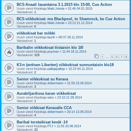
BCS-finaali lauantaina 3.1.2015 klo 15:00, Cue Action
Uusin viesti Kirjoittaja
Matti Jokela
«
01:46 04.01.2015
Vastaukset:
1
BCS-viikkokisat: ma Blackpool, to Shamrock, ke Cue Action
Uusin viesti Kirjoittaja
Matti Jokela
«
23:13 21.12.2014
Vastaukset:
6
viikkokisat bar mökki
Uusin viesti Kirjoittaja
laurih
«
09:37 28.11.2014
Vastaukset:
1
Baribalin viikkokisat tiistaisin klo 18!
Uusin viesti Kirjoittaja
pnyman
«
11:44 18.11.2014
Vastaukset:
319
1
5
6
7
8
…
K3:n (entisen Liberten) viikkokisat sunnuntaisin klo18
Uusin viesti Kirjoittaja
pallojapalloja
«
15:23 04.11.2014
Vastaukset:
2
Senior viikkokisat su Kerava
Uusin viesti Kirjoittaja
dobermann
«
21:55 23.09.2014
Vastaukset:
3
Aurabiljardissa karan viikkokisat
Uusin viesti Kirjoittaja
wiss
«
23:10 21.09.2014
Vastaukset:
1
Senior viikkisat Keravalle CCA
Uusin viesti Kirjoittaja
dobermann
«
20:14 13.09.2014
Vastaukset:
4
Baribal torstaikisat kevät -14
Uusin viesti Kirjoittaja
PTJ
«
11:55 20.08.2014
Vastaukset:
22