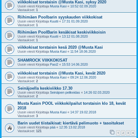
viikkokisat torstaisin @Musta Kasi, syksy 2020
Uusin viesti Kirjoittaja
Musta Kasi
«
10:52 02.09.2020
Vastaukset:
1
Riihimäen Poolbarin syyskauden viikkokisat
Uusin viesti Kirjoittaja
Kuutti
«
17:31 01.09.2020
Vastaukset:
1
Riihimäen PoolBarin kesäkisat keskiviikkoisin
Uusin viesti Kirjoittaja
Kuutti
«
13:12 01.08.2020
Vastaukset:
1
viikkokisat torstaisin kesä 2020 @Musta Kasi
Uusin viesti Kirjoittaja
Musta Kasi
«
11:54 18.06.2020
SHAMROCK VIIKKOKISAT
Uusin viesti Kirjoittaja
Pasi2
«
15:53 14.06.2020
viikkokisat torstaisin @Musta Kasi, kevät 2020
Uusin viesti Kirjoittaja
Musta Kasi
«
09:24 12.06.2020
Vastaukset:
2
Seinäjoella keskiviikko 17.30
Uusin viesti Kirjoittaja
Seinäjoen pelikeidas
«
14:26 02.03.2020
Vastaukset:
2
Musta Kasin POOL viikkokilpailut torstaisin klo 18, kevät
2018
Uusin viesti Kirjoittaja
Musta Kasi
«
14:37 19.02.2018
Vastaukset:
3
Barin uudet tiistaikisat: kiertävä pelimuoto + tasoitukset
Uusin viesti Kirjoittaja
pää
«
12:35 13.02.2018
Vastaukset:
121
1
2
3
4