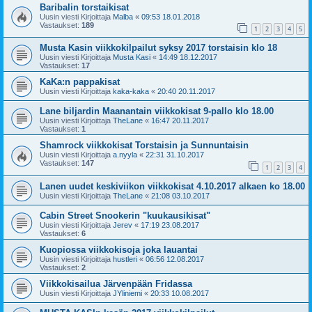
Baribalin torstaikisat
Uusin viesti Kirjoittaja
Malba
«
09:53 18.01.2018
Vastaukset:
189
1
2
3
4
5
Musta Kasin viikkokilpailut syksy 2017 torstaisin klo 18
Uusin viesti Kirjoittaja
Musta Kasi
«
14:49 18.12.2017
Vastaukset:
17
KaKa:n pappakisat
Uusin viesti Kirjoittaja
kaka-kaka
«
20:40 20.11.2017
Lane biljardin Maanantain viikkokisat 9-pallo klo 18.00
Uusin viesti Kirjoittaja
TheLane
«
16:47 20.11.2017
Vastaukset:
1
Shamrock viikkokisat Torstaisin ja Sunnuntaisin
Uusin viesti Kirjoittaja
a.nyyla
«
22:31 31.10.2017
Vastaukset:
147
1
2
3
4
Lanen uudet keskiviikon viikkokisat 4.10.2017 alkaen ko 18.00
Uusin viesti Kirjoittaja
TheLane
«
21:08 03.10.2017
Cabin Street Snookerin "kuukausikisat"
Uusin viesti Kirjoittaja
Jerev
«
17:19 23.08.2017
Vastaukset:
6
Kuopiossa viikkokisoja joka lauantai
Uusin viesti Kirjoittaja
hustleri
«
06:56 12.08.2017
Vastaukset:
2
Viikkokisailua Järvenpään Fridassa
Uusin viesti Kirjoittaja
JYliniemi
«
20:33 10.08.2017