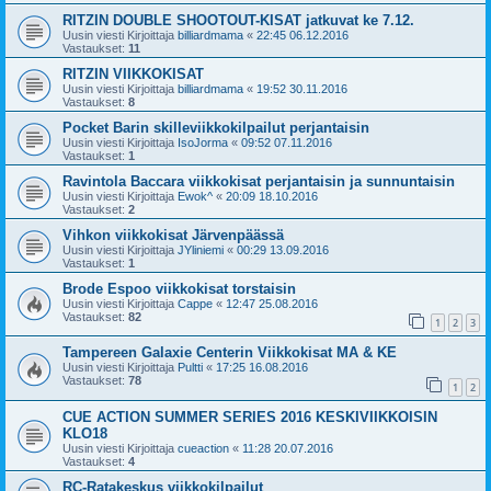
RITZIN DOUBLE SHOOTOUT-KISAT jatkuvat ke 7.12.
Uusin viesti Kirjoittaja
billiardmama
«
22:45 06.12.2016
Vastaukset:
11
RITZIN VIIKKOKISAT
Uusin viesti Kirjoittaja
billiardmama
«
19:52 30.11.2016
Vastaukset:
8
Pocket Barin skilleviikkokilpailut perjantaisin
Uusin viesti Kirjoittaja
IsoJorma
«
09:52 07.11.2016
Vastaukset:
1
Ravintola Baccara viikkokisat perjantaisin ja sunnuntaisin
Uusin viesti Kirjoittaja
Ewok^
«
20:09 18.10.2016
Vastaukset:
2
Vihkon viikkokisat Järvenpäässä
Uusin viesti Kirjoittaja
JYliniemi
«
00:29 13.09.2016
Vastaukset:
1
Brode Espoo viikkokisat torstaisin
Uusin viesti Kirjoittaja
Cappe
«
12:47 25.08.2016
Vastaukset:
82
1
2
3
Tampereen Galaxie Centerin Viikkokisat MA & KE
Uusin viesti Kirjoittaja
Pultti
«
17:25 16.08.2016
Vastaukset:
78
1
2
CUE ACTION SUMMER SERIES 2016 KESKIVIIKKOISIN
KLO18
Uusin viesti Kirjoittaja
cueaction
«
11:28 20.07.2016
Vastaukset:
4
RC-Ratakeskus viikkokilpailut