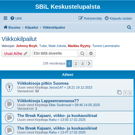
SBiL Keskustelupalsta
UKK
Rekisteröidy
Kirjaudu sisään
E
Etusivu
Kilpailut
Viikkokilpailut
t
Viikkokilpailut
s
Valvojat:
Johnny Boyh
,
Tube
,
Matti Jokela
,
Markku Ryytty
,
Tommi Lamminaho
i
Etsi
Tarkennettu haku
Uusi Aihe
1
2
3
Seuraava
238 viestiketjua
Aiheet
Viikkokisoja pitkin Suomea
Uusin viesti Kirjoittaja
Jesse147
«
18:21 19.12.2023
Vastaukset:
52
1
2
Viikkokisoja Lappeenrannassa??
Uusin viesti Kirjoittaja
Elias Suoknuuti
«
09:46 14.05.2025
Vastaukset:
1
The Break Kajaani, viikko- ja kuukausikisat
Uusin viesti Kirjoittaja
Rahu
«
13:50 17.02.2025
The Break Kajaani, viikko- ja kuukausikisat
Uusin viesti Kirjoittaja
Rahu
«
13:47 17.02.2025