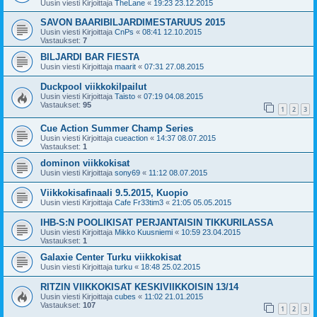
Uusin viesti Kirjoittaja
TheLane
«
19:23 23.12.2015
SAVON BAARIBILJARDIMESTARUUS 2015
Uusin viesti Kirjoittaja
CnPs
«
08:41 12.10.2015
Vastaukset:
7
BILJARDI BAR FIESTA
Uusin viesti Kirjoittaja
maarit
«
07:31 27.08.2015
Duckpool viikkokilpailut
Uusin viesti Kirjoittaja
Taisto
«
07:19 04.08.2015
Vastaukset:
95
1
2
3
Cue Action Summer Champ Series
Uusin viesti Kirjoittaja
cueaction
«
14:37 08.07.2015
Vastaukset:
1
dominon viikkokisat
Uusin viesti Kirjoittaja
sony69
«
11:12 08.07.2015
Viikkokisafinaali 9.5.2015, Kuopio
Uusin viesti Kirjoittaja
Cafe Fr33tim3
«
21:05 05.05.2015
IHB-S:N POOLIKISAT PERJANTAISIN TIKKURILASSA
Uusin viesti Kirjoittaja
Mikko Kuusniemi
«
10:59 23.04.2015
Vastaukset:
1
Galaxie Center Turku viikkokisat
Uusin viesti Kirjoittaja
turku
«
18:48 25.02.2015
RITZIN VIIKKOKISAT KESKIVIIKKOISIN 13/14
Uusin viesti Kirjoittaja
cubes
«
11:02 21.01.2015
Vastaukset:
107
1
2
3