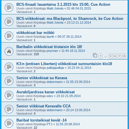
BCS-finaali lauantaina 3.1.2015 klo 15:00, Cue Action
Uusin viesti Kirjoittaja
Matti Jokela
«
01:46 04.01.2015
Vastaukset:
1
BCS-viikkokisat: ma Blackpool, to Shamrock, ke Cue Action
Uusin viesti Kirjoittaja
Matti Jokela
«
23:13 21.12.2014
Vastaukset:
6
viikkokisat bar mökki
Uusin viesti Kirjoittaja
laurih
«
09:37 28.11.2014
Vastaukset:
1
Baribalin viikkokisat tiistaisin klo 18!
Uusin viesti Kirjoittaja
pnyman
«
11:44 18.11.2014
Vastaukset:
319
1
5
6
7
8
…
K3:n (entisen Liberten) viikkokisat sunnuntaisin klo18
Uusin viesti Kirjoittaja
pallojapalloja
«
15:23 04.11.2014
Vastaukset:
2
Senior viikkokisat su Kerava
Uusin viesti Kirjoittaja
dobermann
«
21:55 23.09.2014
Vastaukset:
3
Aurabiljardissa karan viikkokisat
Uusin viesti Kirjoittaja
wiss
«
23:10 21.09.2014
Vastaukset:
1
Senior viikkisat Keravalle CCA
Uusin viesti Kirjoittaja
dobermann
«
20:14 13.09.2014
Vastaukset:
4
Baribal torstaikisat kevät -14
Uusin viesti Kirjoittaja
PTJ
«
11:55 20.08.2014
Vastaukset:
22