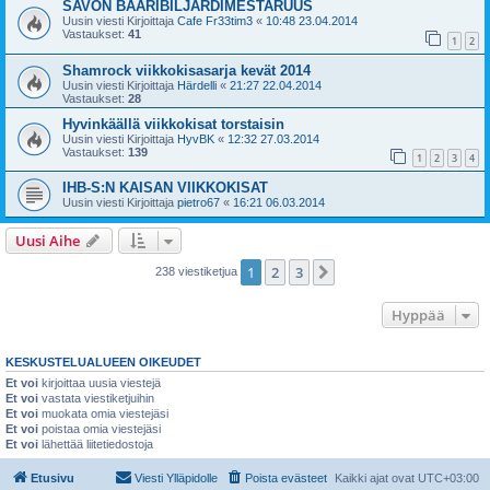
SAVON BAARIBILJARDIMESTARUUS
Uusin viesti Kirjoittaja
Cafe Fr33tim3
«
10:48 23.04.2014
Vastaukset:
41
1
2
Shamrock viikkokisasarja kevät 2014
Uusin viesti Kirjoittaja
Härdelli
«
21:27 22.04.2014
Vastaukset:
28
Hyvinkäällä viikkokisat torstaisin
Uusin viesti Kirjoittaja
HyvBK
«
12:32 27.03.2014
Vastaukset:
139
1
2
3
4
IHB-S:N KAISAN VIIKKOKISAT
Uusin viesti Kirjoittaja
pietro67
«
16:21 06.03.2014
Uusi Aihe
1
2
3
Seuraava
238 viestiketjua
Hyppää
KESKUSTELUALUEEN OIKEUDET
Et voi
kirjoittaa uusia viestejä
Et voi
vastata viestiketjuihin
Et voi
muokata omia viestejäsi
Et voi
poistaa omia viestejäsi
Et voi
lähettää liitetiedostoja
Etusivu
Viesti Ylläpidolle
Poista evästeet
Kaikki ajat ovat
UTC+03:00