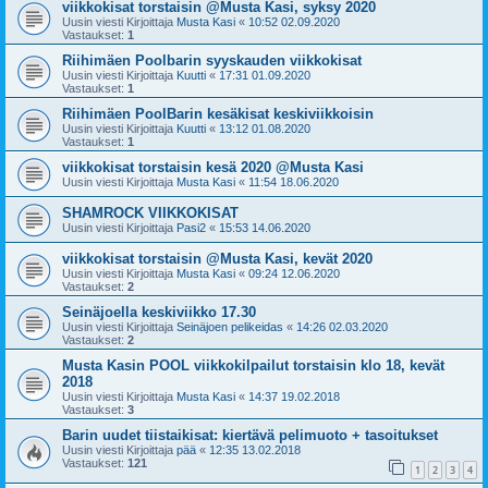
viikkokisat torstaisin @Musta Kasi, syksy 2020
Uusin viesti Kirjoittaja
Musta Kasi
«
10:52 02.09.2020
Vastaukset:
1
Riihimäen Poolbarin syyskauden viikkokisat
Uusin viesti Kirjoittaja
Kuutti
«
17:31 01.09.2020
Vastaukset:
1
Riihimäen PoolBarin kesäkisat keskiviikkoisin
Uusin viesti Kirjoittaja
Kuutti
«
13:12 01.08.2020
Vastaukset:
1
viikkokisat torstaisin kesä 2020 @Musta Kasi
Uusin viesti Kirjoittaja
Musta Kasi
«
11:54 18.06.2020
SHAMROCK VIIKKOKISAT
Uusin viesti Kirjoittaja
Pasi2
«
15:53 14.06.2020
viikkokisat torstaisin @Musta Kasi, kevät 2020
Uusin viesti Kirjoittaja
Musta Kasi
«
09:24 12.06.2020
Vastaukset:
2
Seinäjoella keskiviikko 17.30
Uusin viesti Kirjoittaja
Seinäjoen pelikeidas
«
14:26 02.03.2020
Vastaukset:
2
Musta Kasin POOL viikkokilpailut torstaisin klo 18, kevät
2018
Uusin viesti Kirjoittaja
Musta Kasi
«
14:37 19.02.2018
Vastaukset:
3
Barin uudet tiistaikisat: kiertävä pelimuoto + tasoitukset
Uusin viesti Kirjoittaja
pää
«
12:35 13.02.2018
Vastaukset:
121
1
2
3
4