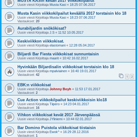
MUSTA KASIn kesän 2017 viikkokilpailut
Uusin viesti Kirjoittaja
Musta Kasi
«
18:25 07.06.2017
Musta Kasin viikkokilpailut keväällä 2017 torstaisin klo 18
Uusin viesti Kirjoittaja
Musta Kasi
«
18:23 07.06.2017
Vastaukset:
20
Aurabiljardin snökökisat?
Uusin viesti Kirjoittaja
J.S
«
11:52 10.05.2017
Keskiviikkon viikkokisat.
Uusin viesti Kirjoittaja
elastomani
«
12:28 05.04.2017
Biljardi Bar Fiesta viikkokisat sunnuntaisin
Uusin viesti Kirjoittaja
maarit
«
10:42 16.02.2017
Hyvinkään Biljardisalin viikkokisat torstaisin klo 18
Uusin viesti Kirjoittaja
mpalviainen
«
16:40 19.01.2017
Vastaukset:
42
1
2
EBK:n viikkokisat
Uusin viesti Kirjoittaja
Johnny Boyh
«
11:53 17.01.2017
Vastaukset:
2
Cue Action viikkokilpailut keskiviikkoisin klo18
Uusin viesti Kirjoittaja
Tiipero
«
14:23 04.01.2017
Vastaukset:
16
Vihkon viikkokisat kevät 2017 Järvenpäässä
Uusin viesti Kirjoittaja
JYliniemi
«
10:44 02.01.2017
Bar Domino Puistola viikkokisat tiistaisin
Uusin viesti Kirjoittaja
Ewok^
«
16:29 28.12.2016
Vastaukset:
1