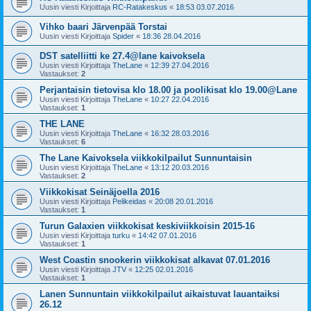
Uusin viesti Kirjoittaja
RC-Ratakeskus
«
18:53 03.07.2016
Vihko baari Järvenpää Torstai
Uusin viesti Kirjoittaja
Spider
«
18:36 28.04.2016
DST satelliitti ke 27.4@lane kaivoksela
Uusin viesti Kirjoittaja
TheLane
«
12:39 27.04.2016
Vastaukset:
2
Perjantaisin tietovisa klo 18.00 ja poolikisat klo 19.00@Lane
Uusin viesti Kirjoittaja
TheLane
«
10:27 22.04.2016
Vastaukset:
1
THE LANE
Uusin viesti Kirjoittaja
TheLane
«
16:32 28.03.2016
Vastaukset:
6
The Lane Kaivoksela viikkokilpailut Sunnuntaisin
Uusin viesti Kirjoittaja
TheLane
«
13:12 20.03.2016
Vastaukset:
2
Viikkokisat Seinäjoella 2016
Uusin viesti Kirjoittaja
Pelikeidas
«
20:08 20.01.2016
Vastaukset:
1
Turun Galaxien viikkokisat keskiviikkoisin 2015-16
Uusin viesti Kirjoittaja
turku
«
14:42 07.01.2016
Vastaukset:
1
West Coastin snookerin viikkokisat alkavat 07.01.2016
Uusin viesti Kirjoittaja
JTV
«
12:25 02.01.2016
Vastaukset:
1
Lanen Sunnuntain viikkokilpailut aikaistuvat lauantaiksi
26.12