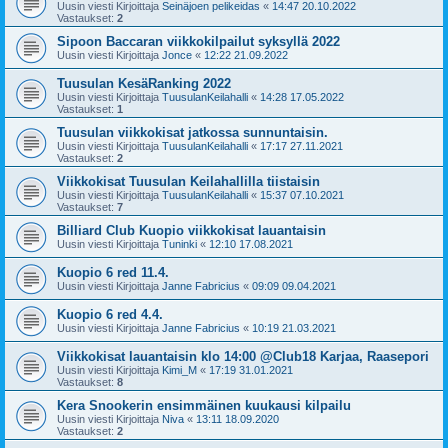
Uusin viesti Kirjoittaja
Seinäjoen pelikeidas
«
14:47 20.10.2022
Vastaukset:
2
Sipoon Baccaran viikkokilpailut syksyllä 2022
Uusin viesti Kirjoittaja
Jonce
«
12:22 21.09.2022
Tuusulan KesäRanking 2022
Uusin viesti Kirjoittaja
TuusulanKeilahalli
«
14:28 17.05.2022
Vastaukset:
1
Tuusulan viikkokisat jatkossa sunnuntaisin.
Uusin viesti Kirjoittaja
TuusulanKeilahalli
«
17:17 27.11.2021
Vastaukset:
2
Viikkokisat Tuusulan Keilahallilla tiistaisin
Uusin viesti Kirjoittaja
TuusulanKeilahalli
«
15:37 07.10.2021
Vastaukset:
7
Billiard Club Kuopio viikkokisat lauantaisin
Uusin viesti Kirjoittaja
Tuninki
«
12:10 17.08.2021
Kuopio 6 red 11.4.
Uusin viesti Kirjoittaja
Janne Fabricius
«
09:09 09.04.2021
Kuopio 6 red 4.4.
Uusin viesti Kirjoittaja
Janne Fabricius
«
10:19 21.03.2021
Viikkokisat lauantaisin klo 14:00 @Club18 Karjaa, Raasepori
Uusin viesti Kirjoittaja
Kimi_M
«
17:19 31.01.2021
Vastaukset:
8
Kera Snookerin ensimmäinen kuukausi kilpailu
Uusin viesti Kirjoittaja
Niva
«
13:11 18.09.2020
Vastaukset:
2