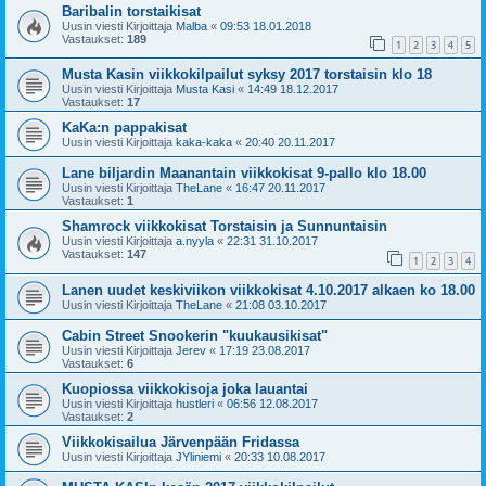
Baribalin torstaikisat
Uusin viesti Kirjoittaja
Malba
«
09:53 18.01.2018
Vastaukset:
189
1
2
3
4
5
Musta Kasin viikkokilpailut syksy 2017 torstaisin klo 18
Uusin viesti Kirjoittaja
Musta Kasi
«
14:49 18.12.2017
Vastaukset:
17
KaKa:n pappakisat
Uusin viesti Kirjoittaja
kaka-kaka
«
20:40 20.11.2017
Lane biljardin Maanantain viikkokisat 9-pallo klo 18.00
Uusin viesti Kirjoittaja
TheLane
«
16:47 20.11.2017
Vastaukset:
1
Shamrock viikkokisat Torstaisin ja Sunnuntaisin
Uusin viesti Kirjoittaja
a.nyyla
«
22:31 31.10.2017
Vastaukset:
147
1
2
3
4
Lanen uudet keskiviikon viikkokisat 4.10.2017 alkaen ko 18.00
Uusin viesti Kirjoittaja
TheLane
«
21:08 03.10.2017
Cabin Street Snookerin "kuukausikisat"
Uusin viesti Kirjoittaja
Jerev
«
17:19 23.08.2017
Vastaukset:
6
Kuopiossa viikkokisoja joka lauantai
Uusin viesti Kirjoittaja
hustleri
«
06:56 12.08.2017
Vastaukset:
2
Viikkokisailua Järvenpään Fridassa
Uusin viesti Kirjoittaja
JYliniemi
«
20:33 10.08.2017