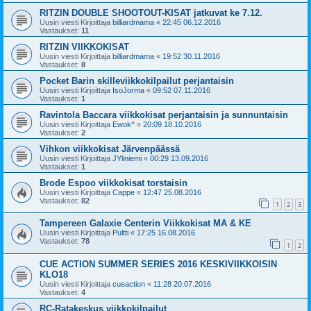
RITZIN DOUBLE SHOOTOUT-KISAT jatkuvat ke 7.12.
Uusin viesti Kirjoittaja
billiardmama
«
22:45 06.12.2016
Vastaukset:
11
RITZIN VIIKKOKISAT
Uusin viesti Kirjoittaja
billiardmama
«
19:52 30.11.2016
Vastaukset:
8
Pocket Barin skilleviikkokilpailut perjantaisin
Uusin viesti Kirjoittaja
IsoJorma
«
09:52 07.11.2016
Vastaukset:
1
Ravintola Baccara viikkokisat perjantaisin ja sunnuntaisin
Uusin viesti Kirjoittaja
Ewok^
«
20:09 18.10.2016
Vastaukset:
2
Vihkon viikkokisat Järvenpäässä
Uusin viesti Kirjoittaja
JYliniemi
«
00:29 13.09.2016
Vastaukset:
1
Brode Espoo viikkokisat torstaisin
Uusin viesti Kirjoittaja
Cappe
«
12:47 25.08.2016
Vastaukset:
82
1
2
3
Tampereen Galaxie Centerin Viikkokisat MA & KE
Uusin viesti Kirjoittaja
Pultti
«
17:25 16.08.2016
Vastaukset:
78
1
2
CUE ACTION SUMMER SERIES 2016 KESKIVIIKKOISIN
KLO18
Uusin viesti Kirjoittaja
cueaction
«
11:28 20.07.2016
Vastaukset:
4
RC-Ratakeskus viikkokilpailut