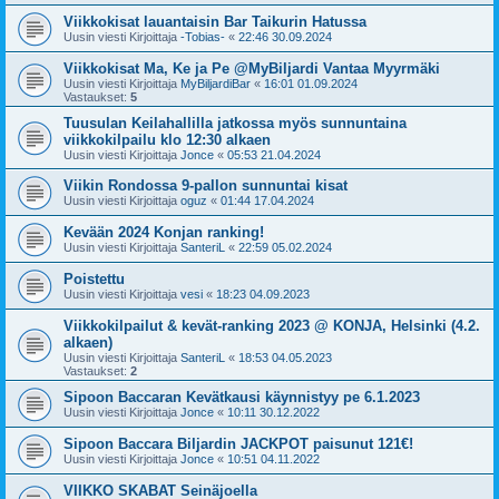
Viikkokisat lauantaisin Bar Taikurin Hatussa
Uusin viesti Kirjoittaja
-Tobias-
«
22:46 30.09.2024
Viikkokisat Ma, Ke ja Pe @MyBiljardi Vantaa Myyrmäki
Uusin viesti Kirjoittaja
MyBiljardiBar
«
16:01 01.09.2024
Vastaukset:
5
Tuusulan Keilahallilla jatkossa myös sunnuntaina
viikkokilpailu klo 12:30 alkaen
Uusin viesti Kirjoittaja
Jonce
«
05:53 21.04.2024
Viikin Rondossa 9-pallon sunnuntai kisat
Uusin viesti Kirjoittaja
oguz
«
01:44 17.04.2024
Kevään 2024 Konjan ranking!
Uusin viesti Kirjoittaja
SanteriL
«
22:59 05.02.2024
Poistettu
Uusin viesti Kirjoittaja
vesi
«
18:23 04.09.2023
Viikkokilpailut & kevät-ranking 2023 @ KONJA, Helsinki (4.2.
alkaen)
Uusin viesti Kirjoittaja
SanteriL
«
18:53 04.05.2023
Vastaukset:
2
Sipoon Baccaran Kevätkausi käynnistyy pe 6.1.2023
Uusin viesti Kirjoittaja
Jonce
«
10:11 30.12.2022
Sipoon Baccara Biljardin JACKPOT paisunut 121€!
Uusin viesti Kirjoittaja
Jonce
«
10:51 04.11.2022
VIIKKO SKABAT Seinäjoella