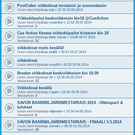
PoolCafen viikkokisat torstaisin ja sunnuntaisin
Uusin viesti Kirjoittaja
topi
«
20:32 03.08.2014
Viikkokilpailut keskiviikkoisin klo18 @CueAction
Uusin viesti Kirjoittaja
cueaction
«
11:52 28.07.2014
Vastaukset:
3
Cue Action Kerava viikkokilpailut tiistaisin klo 18
Uusin viesti Kirjoittaja
Matti Jokela
«
10:08 08.07.2014
Vastaukset:
21
viikkokisat myös kesällä!
Uusin viesti Kirjoittaja
eini86
«
00:31 04.07.2014
viikkokisat
Uusin viesti Kirjoittaja
sony69
«
20:20 29.06.2014
Broden viikkokisat keskiviikkoisin klo 18.00
Uusin viesti Kirjoittaja
Str
«
13:38 28.05.2014
Vastaukset:
22
Viikkokisat kesällä
Uusin viesti Kirjoittaja
Cappe
«
16:20 25.05.2014
Vastaukset:
3
SAVON BAARIBILJARDIMESTARUUS 2014 - Otteluparit &
tulokset
Uusin viesti Kirjoittaja
miljonääri
«
19:34 04.05.2014
Vastaukset:
6
SAVON BAARIBILJARDIMESTARUUS - FINAALI 3.5.2014
Uusin viesti Kirjoittaja
Jamoks
«
09:35 01.05.2014
Vastaukset:
20