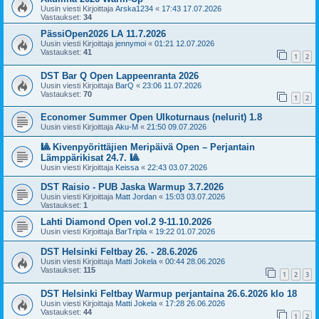
Uusin viesti Kirjoittaja
Arska1234
«
17:43 17.07.2026
Vastaukset:
34
PässiOpen2026 LA 11.7.2026
Uusin viesti Kirjoittaja
jennymoi
«
01:21 12.07.2026
Vastaukset:
41
1
2
DST Bar Q Open Lappeenranta 2026
Uusin viesti Kirjoittaja
BarQ
«
23:06 11.07.2026
Vastaukset:
70
1
2
Economer Summer Open Ulkoturnaus (nelurit) 1.8
Uusin viesti Kirjoittaja
Aku-M
«
21:50 09.07.2026
🎱 Kivenpyörittäjien Meripäivä Open – Perjantain
Lämppärikisat 24.7. 🎱
Uusin viesti Kirjoittaja
Keissa
«
22:43 03.07.2026
DST Raisio - PUB Jaska Warmup 3.7.2026
Uusin viesti Kirjoittaja
Matt Jordan
«
15:03 03.07.2026
Vastaukset:
1
Lahti Diamond Open vol.2 9-11.10.2026
Uusin viesti Kirjoittaja
BarTripla
«
19:22 01.07.2026
DST Helsinki Feltbay 26. - 28.6.2026
Uusin viesti Kirjoittaja
Matti Jokela
«
00:44 28.06.2026
Vastaukset:
115
1
2
3
DST Helsinki Feltbay Warmup perjantaina 26.6.2026 klo 18
Uusin viesti Kirjoittaja
Matti Jokela
«
17:28 26.06.2026
Vastaukset:
44
1
2