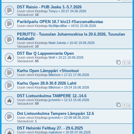
DST Raisio - PUB Jaska 3.-5.7.2026
Uusin viesti Kirjoittaja
Tonyu
«
20:27 24.06.2026
Vastaukset:
16
Parikilpailu OPEN 18.7 klo13 #Sarzamatkustaa
Uusin viesti Kirjoittaja
MyBiljardiBar
«
18:51 23.06.2026
PERUTTU - Tuusulan Juhannuskisa la 20.6.2026, Tuusulan
Keilahalli
Uusin viesti Kirjoittaja
Matti Jokela
«
10:42 19.06.2026
Vastaukset:
10
DST Bar Q Lappeenranta Open
Uusin viesti Kirjoittaja
Wolf
«
15:21 18.06.2026
Vastaukset:
65
1
2
Karhu Open Lämppäri +Shootout
Uusin viesti Kirjoittaja
Bilishost
«
17:21 17.06.2026
Karhu Open 28.8-30.8 2026 Lahti
Uusin viesti Kirjoittaja
Bilishost
«
19:24 16.06.2026
DST Lietsunkulma TAMPERE 12.-14.6
Uusin viesti Kirjoittaja
jyrivirkki
«
12:13 15.06.2026
Vastaukset:
59
1
2
Dst Lietsunkulma Tampere Lämppäri 12.6
Uusin viesti Kirjoittaja
jyrivirkki
«
22:09 08.06.2026
Vastaukset:
1
DST Helsinki Feltbay 27. - 29.6.2025
Uusin viesti Kirjoittaja
makekoo
«
16:55 07.06.2026