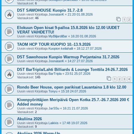
Vastaukset:
6
DST SAWOHOUSE Kuopio 31.7.-2.8
Uusin viesti Kirjoittaja
JoonatanK
«
21:20 01.08.2026
Vastaukset:
46
1
2
Elokuun Open kisat 9-palloa 15.8.2026 klo 12.00 UUDET
VERAT VAIHDETTU!
Uusin viesti Kirjoittaja
MyBiljardiBar
«
16:20 01.08.2026
TAOM HCP TOUR KUOPIO 10.-13.9.2026
Uusin viesti Kirjoittaja
Kuopion keilahalli
«
18:12 27.07.2026
DST Sawohouse Kuopio Warmup Perjantaina 31.7.2026
Uusin viesti Kirjoittaja
JoonatanK
«
14:27 27.07.2026
DST BarTripla/Lahti Billiards & Lounge Tonttila 24-26.7.2026
Uusin viesti Kirjoittaja
BarTripla
«
23:51 25.07.2026
Vastaukset:
145
1
2
3
4
Rondo Beer House, open parikisat Lauantaina 1.8 klo 12.00
Uusin viesti Kirjoittaja
Tonyu
«
15:18 24.07.2026
Kivenpyörittäjien Meripäivä Open Kotka 25.7.-26.7.2026 200 €
Added money
Uusin viesti Kirjoittaja
JarSSu
«
16:21 21.07.2026
Vastaukset:
2
Akuliina 2026
Uusin viesti Kirjoittaja
Laikkis
«
17:48 19.07.2026
Vastaukset:
9
Akuliina 2026 Warm-Up