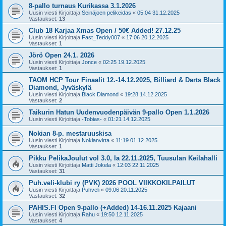
8-pallo turnaus Kurikassa 3.1.2026
Uusin viesti Kirjoittaja
Seinäjoen pelikeidas
«
05:04 31.12.2025
Vastaukset:
13
Club 18 Karjaa Xmas Open / 50€ Added! 27.12.25
Uusin viesti Kirjoittaja
Fast_Teddy007
«
17:06 20.12.2025
Vastaukset:
1
Jörö Open 24.1. 2026
Uusin viesti Kirjoittaja
Jonce
«
02:25 19.12.2025
Vastaukset:
1
TAOM HCP Tour Finaalit 12.-14.12.2025, Billiard & Darts Black
Diamond, Jyväskylä
Uusin viesti Kirjoittaja
Black Diamond
«
19:28 14.12.2025
Vastaukset:
2
Taikurin Hatun Uudenvuodenpäivän 9-pallo Open 1.1.2026
Uusin viesti Kirjoittaja
-Tobias-
«
01:21 14.12.2025
Nokian 8-p. mestaruuskisa
Uusin viesti Kirjoittaja
Nokianvirta
«
11:19 01.12.2025
Vastaukset:
1
Pikku PelikaJoulut vol 3.0, la 22.11.2025, Tuusulan Keilahalli
Uusin viesti Kirjoittaja
Matti Jokela
«
12:03 22.11.2025
Vastaukset:
31
Puh.veli-klubi ry (PVK) 2026 POOL VIIKKOKILPAILUT
Uusin viesti Kirjoittaja
Puhveli
«
09:06 20.11.2025
Vastaukset:
32
PAHIS.FI Open 9-pallo (+Added) 14-16.11.2025 Kajaani
Uusin viesti Kirjoittaja
Rahu
«
19:50 12.11.2025
Vastaukset:
4