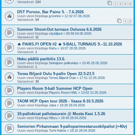
Vastaukset:
124
1
2
3
4
DST Porvoo, Bar Paino 5. - 7.6.2026
Uusin viesti Kirjoittaja
jyrivirkki
«
12:32 07.06.2026
Vastaukset:
54
1
2
Summer Shoot-Out turnaus Oulussa 6.6.2026
Uusin viesti Kirjoittaja
citybiljard
«
00:58 04.06.2026
Vastaukset:
11
🔥 PAHIS.FI OPEN #2 🔥 9-BALL TURNAUS 9.–11.10.2026
Uusin viesti Kirjoittaja
Rahu
«
16:07 28.05.2026
Vastaukset:
1
Haku päällä paribilis 13.6.
Uusin viesti Kirjoittaja
Seinäjoen pelikeidas
«
10:45 25.05.2026
Vastaukset:
1
Terwa Biljard Oulu 9-pallo Open 22.5-23.5
Uusin viesti Kirjoittaja
Terwa Biljardi Oulu
«
17:51 22.05.2026
Vastaukset:
30
Players Room 9-ball Summer HCP Open
Uusin viesti Kirjoittaja
Players Room HML
«
13:02 21.05.2026
TAOM HCP Open tour 2026 - Vaasa 8-10.5.2026
Uusin viesti Kirjoittaja
Jaba
«
19:28 29.04.2026
10-pallokisat pallotasurein @ Musta Kasi 1.5.26
Uusin viesti Kirjoittaja
Hibzu
«
18:49 28.04.2026
Seniorien Pirkanmaan 9-palloparimestaruuskilpailut (+40v)
Uusin viesti Kirjoittaja
Terhi Halme
«
18:15 28.04.2026