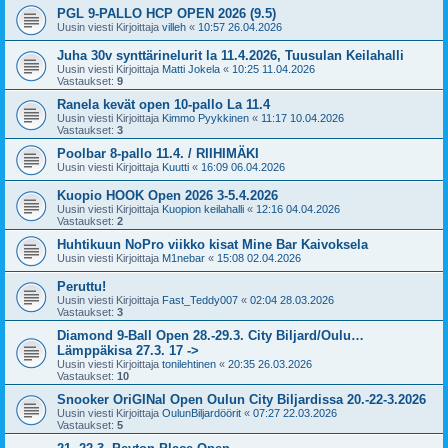
PGL 9-PALLO HCP OPEN 2026 (9.5)
Uusin viesti Kirjoittaja
villeh
«
10:57 26.04.2026
Juha 30v synttärinelurit la 11.4.2026, Tuusulan Keilahalli
Uusin viesti Kirjoittaja
Matti Jokela
«
10:25 11.04.2026
Vastaukset:
9
Ranela kevät open 10-pallo La 11.4
Uusin viesti Kirjoittaja
Kimmo Pyykkinen
«
11:17 10.04.2026
Vastaukset:
3
Poolbar 8-pallo 11.4. / RIIHIMÄKI
Uusin viesti Kirjoittaja
Kuutti
«
16:09 06.04.2026
Kuopio HOOK Open 2026 3-5.4.2026
Uusin viesti Kirjoittaja
Kuopion keilahalli
«
12:16 04.04.2026
Vastaukset:
2
Huhtikuun NoPro viikko kisat Mine Bar Kaivoksela
Uusin viesti Kirjoittaja
M1nebar
«
15:08 02.04.2026
Peruttu!
Uusin viesti Kirjoittaja
Fast_Teddy007
«
02:04 28.03.2026
Vastaukset:
3
Diamond 9-Ball Open 28.-29.3. City Biljard/Oulu…
Lämppäkisa 27.3. 17 ->
Uusin viesti Kirjoittaja
tonilehtinen
«
20:35 26.03.2026
Vastaukset:
10
Snooker OriGINal Open Oulun City Biljardissa 20.-22-3.2026
Uusin viesti Kirjoittaja
OulunBiljardöörit
«
07:27 22.03.2026
Vastaukset:
5