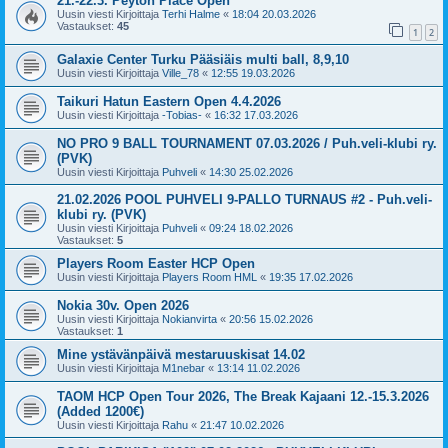
21.-22.3. Peyton Place Open
Uusin viesti Kirjoittaja
Terhi Halme
«
18:04 20.03.2026
Vastaukset:
45
1
2
Galaxie Center Turku Pääsiäis multi ball, 8,9,10
Uusin viesti Kirjoittaja
Ville_78
«
12:55 19.03.2026
Taikuri Hatun Eastern Open 4.4.2026
Uusin viesti Kirjoittaja
-Tobias-
«
16:32 17.03.2026
NO PRO 9 BALL TOURNAMENT 07.03.2026 / Puh.veli-klubi ry.
(PVK)
Uusin viesti Kirjoittaja
Puhveli
«
14:30 25.02.2026
21.02.2026 POOL PUHVELI 9-PALLO TURNAUS #2 - Puh.veli-
klubi ry. (PVK)
Uusin viesti Kirjoittaja
Puhveli
«
09:24 18.02.2026
Vastaukset:
5
Players Room Easter HCP Open
Uusin viesti Kirjoittaja
Players Room HML
«
19:35 17.02.2026
Nokia 30v. Open 2026
Uusin viesti Kirjoittaja
Nokianvirta
«
20:56 15.02.2026
Vastaukset:
1
Mine ystävänpäivä mestaruuskisat 14.02
Uusin viesti Kirjoittaja
M1nebar
«
13:14 11.02.2026
TAOM HCP Open Tour 2026, The Break Kajaani 12.-15.3.2026
(Added 1200€)
Uusin viesti Kirjoittaja
Rahu
«
21:47 10.02.2026