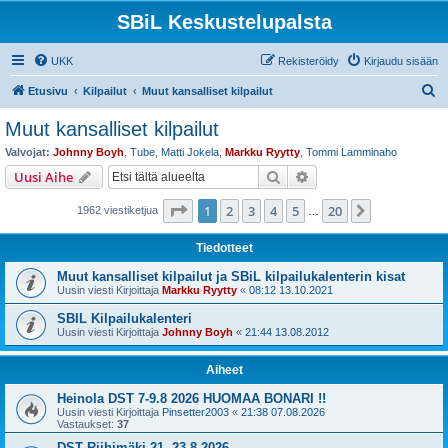
SBiL Keskustelupalsta
UKK
Rekisteröidy
Kirjaudu sisään
E
Etusivu
Kilpailut
Muut kansalliset kilpailut
t
Muut kansalliset kilpailut
s
Valvojat:
Johnny Boyh
,
Tube
,
Matti Jokela
,
Markku Ryytty
,
Tommi Lamminaho
i
Etsi
Tarkennettu haku
Uusi Aihe
Sivu
1
/
20
1
2
3
4
5
20
Seuraava
1962 viestiketjua
…
Tiedotteet
Muut kansalliset kilpailut ja SBiL kilpailukalenterin kisat
Uusin viesti Kirjoittaja
Markku Ryytty
«
08:12 13.10.2021
SBIL Kilpailukalenteri
Uusin viesti Kirjoittaja
Johnny Boyh
«
21:44 13.08.2012
Aiheet
Heinola DST 7-9.8 2026 HUOMAA BONARI !!
Uusin viesti Kirjoittaja
Pinsetter2003
«
21:38 07.08.2026
Vastaukset:
37
DST Riihimäki 21.-23.8.2026