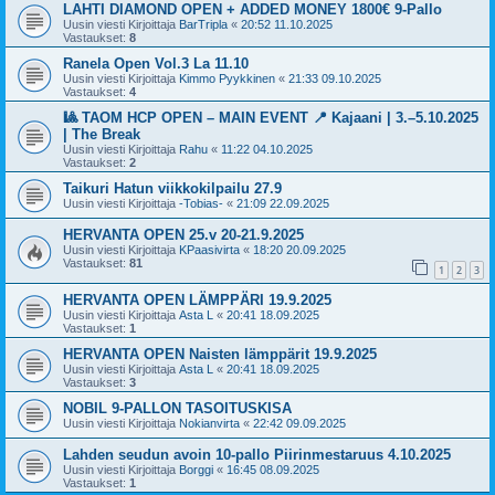
LAHTI DIAMOND OPEN + ADDED MONEY 1800€ 9-Pallo
Uusin viesti Kirjoittaja
BarTripla
«
20:52 11.10.2025
Vastaukset:
8
Ranela Open Vol.3 La 11.10
Uusin viesti Kirjoittaja
Kimmo Pyykkinen
«
21:33 09.10.2025
Vastaukset:
4
🎱 TAOM HCP OPEN – MAIN EVENT 📍 Kajaani | 3.–5.10.2025
| The Break
Uusin viesti Kirjoittaja
Rahu
«
11:22 04.10.2025
Vastaukset:
2
Taikuri Hatun viikkokilpailu 27.9
Uusin viesti Kirjoittaja
-Tobias-
«
21:09 22.09.2025
HERVANTA OPEN 25.v 20-21.9.2025
Uusin viesti Kirjoittaja
KPaasivirta
«
18:20 20.09.2025
Vastaukset:
81
1
2
3
HERVANTA OPEN LÄMPPÄRI 19.9.2025
Uusin viesti Kirjoittaja
Asta L
«
20:41 18.09.2025
Vastaukset:
1
HERVANTA OPEN Naisten lämppärit 19.9.2025
Uusin viesti Kirjoittaja
Asta L
«
20:41 18.09.2025
Vastaukset:
3
NOBIL 9-PALLON TASOITUSKISA
Uusin viesti Kirjoittaja
Nokianvirta
«
22:42 09.09.2025
Lahden seudun avoin 10-pallo Piirinmestaruus 4.10.2025
Uusin viesti Kirjoittaja
Borggi
«
16:45 08.09.2025
Vastaukset:
1