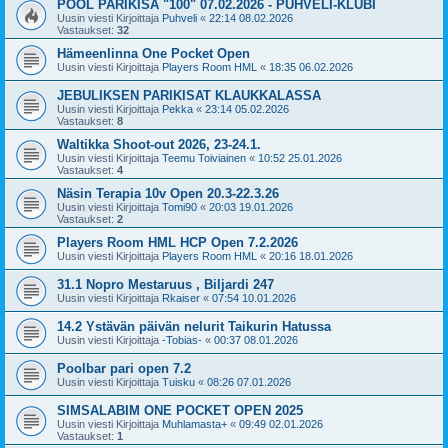
POOL PARIKISA "100" 07.02.2026 - PUHVELI-KLUBI
Uusin viesti Kirjoittaja
Puhveli
«
22:14 08.02.2026
Vastaukset:
32
Hämeenlinna One Pocket Open
Uusin viesti Kirjoittaja
Players Room HML
«
18:35 06.02.2026
JEBULIKSEN PARIKISAT KLAUKKALASSA
Uusin viesti Kirjoittaja
Pekka
«
23:14 05.02.2026
Vastaukset:
8
Waltikka Shoot-out 2026, 23-24.1.
Uusin viesti Kirjoittaja
Teemu Toiviainen
«
10:52 25.01.2026
Vastaukset:
4
Näsin Terapia 10v Open 20.3-22.3.26
Uusin viesti Kirjoittaja
Tomi90
«
20:03 19.01.2026
Vastaukset:
2
Players Room HML HCP Open 7.2.2026
Uusin viesti Kirjoittaja
Players Room HML
«
20:16 18.01.2026
31.1 Nopro Mestaruus , Biljardi 247
Uusin viesti Kirjoittaja
Rkaiser
«
07:54 10.01.2026
14.2 Ystävän päivän nelurit Taikurin Hatussa
Uusin viesti Kirjoittaja
-Tobias-
«
00:37 08.01.2026
Poolbar pari open 7.2
Uusin viesti Kirjoittaja
Tuisku
«
08:26 07.01.2026
SIMSALABIM ONE POCKET OPEN 2025
Uusin viesti Kirjoittaja
Muhlamasta+
«
09:49 02.01.2026
Vastaukset:
1