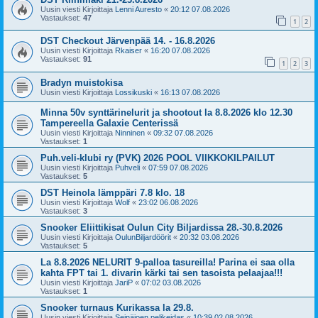
Uusin viesti Kirjoittaja
Lenni Auresto
«
20:12 07.08.2026
Vastaukset:
47
1
2
DST Checkout Järvenpää 14. - 16.8.2026
Uusin viesti Kirjoittaja
Rkaiser
«
16:20 07.08.2026
Vastaukset:
91
1
2
3
Bradyn muistokisa
Uusin viesti Kirjoittaja
Lossikuski
«
16:13 07.08.2026
Minna 50v synttärinelurit ja shootout la 8.8.2026 klo 12.30
Tampereella Galaxie Centerissä
Uusin viesti Kirjoittaja
Ninninen
«
09:32 07.08.2026
Vastaukset:
1
Puh.veli-klubi ry (PVK) 2026 POOL VIIKKOKILPAILUT
Uusin viesti Kirjoittaja
Puhveli
«
07:59 07.08.2026
Vastaukset:
5
DST Heinola lämppäri 7.8 klo. 18
Uusin viesti Kirjoittaja
Wolf
«
23:02 06.08.2026
Vastaukset:
3
Snooker Eliittikisat Oulun City Biljardissa 28.-30.8.2026
Uusin viesti Kirjoittaja
OulunBiljardöörit
«
20:32 03.08.2026
Vastaukset:
5
La 8.8.2026 NELURIT 9-palloa tasureilla! Parina ei saa olla
kahta FPT tai 1. divarin kärki tai sen tasoista pelaajaa!!!
Uusin viesti Kirjoittaja
JariP
«
07:02 03.08.2026
Vastaukset:
1
Snooker turnaus Kurikassa la 29.8.
Uusin viesti Kirjoittaja
Seinäjoen pelikeidas
«
10:39 02.08.2026