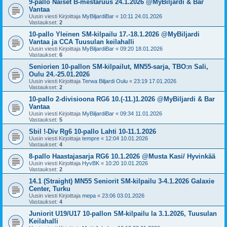
9-pallo Naiset B-mestaruus 24.1.2026 @MyBiljardi & Bar
Vantaa
Uusin viesti Kirjoittaja
MyBiljardiBar
«
10:11 24.01.2026
Vastaukset:
2
10-pallo Yleinen SM-kilpailu 17.-18.1.2026 @MyBiljardi
Vantaa ja CCA Tuusulan keilahalli
Uusin viesti Kirjoittaja
MyBiljardiBar
«
09:20 18.01.2026
Vastaukset:
6
Seniorien 10-pallon SM-kilpailut, MN55-sarja, TBO:n Sali,
Oulu 24.-25.01.2026
Uusin viesti Kirjoittaja
Terwa Biljardi Oulu
«
23:19 17.01.2026
Vastaukset:
2
10-pallo 2-divisioona RG6 10.(-11.)1.2026 @MyBiljardi & Bar
Vantaa
Uusin viesti Kirjoittaja
MyBiljardiBar
«
09:34 11.01.2026
Vastaukset:
5
Sbil !-Div Rg6 10-pallo Lahti 10-11.1.2026
Uusin viesti Kirjoittaja
tempre
«
12:04 10.01.2026
Vastaukset:
4
8-pallo Haastajasarja RG6 10.1.2026 @Musta Kasi/ Hyvinkää
Uusin viesti Kirjoittaja
HyvBK
«
10:20 10.01.2026
Vastaukset:
2
14.1 (Straight) MN55 Seniorit SM-kilpailu 3-4.1.2026 Galaxie
Center, Turku
Uusin viesti Kirjoittaja
mepa
«
23:06 03.01.2026
Vastaukset:
4
Juniorit U19/U17 10-pallon SM-kilpailu la 3.1.2026, Tuusulan
Keilahalli