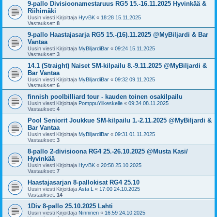
9-pallo Divisioonamestaruus RG5 15.-16.11.2025 Hyvinkää &
Riihimäki
Uusin viesti Kirjoittaja
HyvBK
«
18:28 15.11.2025
Vastaukset:
8
9-pallo Haastajasarja RG5 15.-(16).11.2025 @MyBiljardi & Bar
Vantaa
Uusin viesti Kirjoittaja
MyBiljardiBar
«
09:24 15.11.2025
Vastaukset:
3
14.1 (Straight) Naiset SM-kilpailu 8.-9.11.2025 @MyBiljardi &
Bar Vantaa
Uusin viesti Kirjoittaja
MyBiljardiBar
«
09:32 09.11.2025
Vastaukset:
6
finnish poolbilliard tour - kauden toinen osakilpailu
Uusin viesti Kirjoittaja
PomppuYlikeskelle
«
09:34 08.11.2025
Vastaukset:
4
Pool Seniorit Joukkue SM-kilpailu 1.-2.11.2025 @MyBiljardi &
Bar Vantaa
Uusin viesti Kirjoittaja
MyBiljardiBar
«
09:31 01.11.2025
Vastaukset:
3
8-pallo 2-divisioona RG4 25.-26.10.2025 @Musta Kasi/
Hyvinkää
Uusin viesti Kirjoittaja
HyvBK
«
20:58 25.10.2025
Vastaukset:
7
Haastajasarjan 8-pallokisat RG4 25.10
Uusin viesti Kirjoittaja
Asta L
«
17:00 24.10.2025
Vastaukset:
14
1Div 8-pallo 25.10.2025 Lahti
Uusin viesti Kirjoittaja
Ninninen
«
16:59 24.10.2025