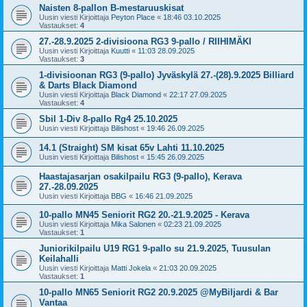
Naisten 8-pallon B-mestaruuskisat
Uusin viesti Kirjoittaja
Peyton Place
«
18:46 03.10.2025
Vastaukset:
4
27.-28.9.2025 2-divisioona RG3 9-pallo / RIIHIMÄKI
Uusin viesti Kirjoittaja
Kuutti
«
11:03 28.09.2025
Vastaukset:
3
1-divisioonan RG3 (9-pallo) Jyväskylä 27.-(28).9.2025 Billiard
& Darts Black Diamond
Uusin viesti Kirjoittaja
Black Diamond
«
22:17 27.09.2025
Vastaukset:
4
Sbil 1-Div 8-pallo Rg4 25.10.2025
Uusin viesti Kirjoittaja
Bilishost
«
19:46 26.09.2025
14.1 (Straight) SM kisat 65v Lahti 11.10.2025
Uusin viesti Kirjoittaja
Bilishost
«
15:45 26.09.2025
Haastajasarjan osakilpailu RG3 (9-pallo), Kerava
27.-28.09.2025
Uusin viesti Kirjoittaja
BBG
«
16:46 21.09.2025
10-pallo MN45 Seniorit RG2 20.-21.9.2025 - Kerava
Uusin viesti Kirjoittaja
Mika Salonen
«
02:23 21.09.2025
Vastaukset:
1
Juniorikilpailu U19 RG1 9-pallo su 21.9.2025, Tuusulan
Keilahalli
Uusin viesti Kirjoittaja
Matti Jokela
«
21:03 20.09.2025
Vastaukset:
1
10-pallo MN65 Seniorit RG2 20.9.2025 @MyBiljardi & Bar
Vantaa