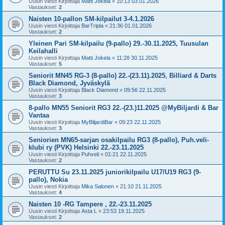
Uusin viesti Kirjoittaja
Matti Jokela
«
10:13 03.01.2026
Vastaukset:
2
Naisten 10-pallon SM-kilpailut 3-4.1.2026
Uusin viesti Kirjoittaja
BarTripla
«
21:36 01.01.2026
Vastaukset:
2
Yleinen Pari SM-kilpailu (9-pallo) 29.-30.11.2025, Tuusulan
Keilahalli
Uusin viesti Kirjoittaja
Matti Jokela
«
11:28 30.11.2025
Vastaukset:
5
Seniorit MN45 RG-3 (8-pallo) 22.-(23.11).2025, Billiard & Darts
Black Diamond, Jyväskylä
Uusin viesti Kirjoittaja
Black Diamond
«
09:56 22.11.2025
Vastaukset:
3
8-pallo MN55 Seniorit RG3 22.-(23.)11.2025 @MyBiljardi & Bar
Vantaa
Uusin viesti Kirjoittaja
MyBiljardiBar
«
09:23 22.11.2025
Vastaukset:
3
Seniorien MN65-sarjan osakilpailu RG3 (8-pallo), Puh.veli-
klubi ry (PVK) Helsinki 22.-23.11.2025
Uusin viesti Kirjoittaja
Puhveli
«
01:21 22.11.2025
Vastaukset:
2
PERUTTU Su 23.11.2025 juniorikilpailu U17/U19 RG3 (9-
pallo), Nokia
Uusin viesti Kirjoittaja
Mika Salonen
«
21:10 21.11.2025
Vastaukset:
4
Naisten 10 -RG Tampere , 22.-23.11.2025
Uusin viesti Kirjoittaja
Asta L
«
23:53 19.11.2025
Vastaukset:
2