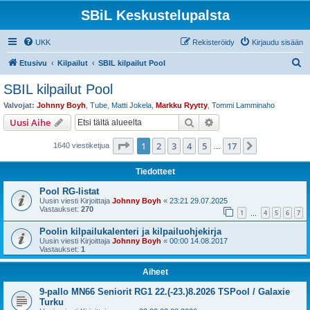
SBiL Keskustelupalsta
UKK
Rekisteröidy
Kirjaudu sisään
E
Etusivu
Kilpailut
SBIL kilpailut Pool
t
SBIL kilpailut Pool
s
Valvojat:
Johnny Boyh
,
Tube
,
Matti Jokela
,
Markku Ryytty
,
Tommi Lamminaho
i
Etsi
Tarkennettu haku
Uusi Aihe
Sivu
1
/
17
1
2
3
4
5
17
Seuraava
1640 viestiketjua
…
Tiedotteet
Pool RG-listat
Uusin viesti Kirjoittaja
Johnny Boyh
«
23:21 29.07.2025
Vastaukset:
270
1
4
5
6
7
…
Poolin kilpailukalenteri ja kilpailuohjekirja
Uusin viesti Kirjoittaja
Johnny Boyh
«
00:00 14.08.2017
Vastaukset:
1
Aiheet
9-pallo MN66 Seniorit RG1 22.(-23.)8.2026 TSPool / Galaxie
Turku