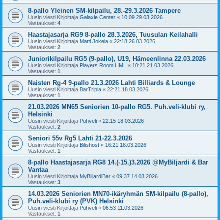
8-pallo Yleinen SM-kilpailu, 28.-29.3.2026 Tampere
Uusin viesti Kirjoittaja
Galaxie Center
«
10:09 29.03.2026
Vastaukset:
4
Haastajasarja RG9 8-pallo 28.3.2026, Tuusulan Keilahalli
Uusin viesti Kirjoittaja
Matti Jokela
«
22:18 26.03.2026
Vastaukset:
2
Juniorikilpailu RG5 (9-pallo), U19, Hämeenlinna 22.03.2026
Uusin viesti Kirjoittaja
Players Room HML
«
10:21 21.03.2026
Vastaukset:
1
Naisten Rg-4 9-pallo 21.3.2026 Lahti Billiards & Lounge
Uusin viesti Kirjoittaja
BarTripla
«
22:21 18.03.2026
Vastaukset:
1
21.03.2026 MN65 Seniorien 10-pallo RG5. Puh.veli-klubi ry,
Helsinki
Uusin viesti Kirjoittaja
Puhveli
«
22:15 18.03.2026
Vastaukset:
2
Seniori 55v Rg5 Lahti 21-22.3.2026
Uusin viesti Kirjoittaja
Bilishost
«
16:21 18.03.2026
Vastaukset:
1
8-pallo Haastajasarja RG8 14.(-15.)3.2026 @MyBiljardi & Bar
Vantaa
Uusin viesti Kirjoittaja
MyBiljardiBar
«
09:37 14.03.2026
Vastaukset:
3
14.03.2026 Seniorien MN70-ikäryhmän SM-kilpailu (8-pallo),
Puh.veli-klubi ry (PVK) Helsinki
Uusin viesti Kirjoittaja
Puhveli
«
06:53 11.03.2026
Vastaukset:
1