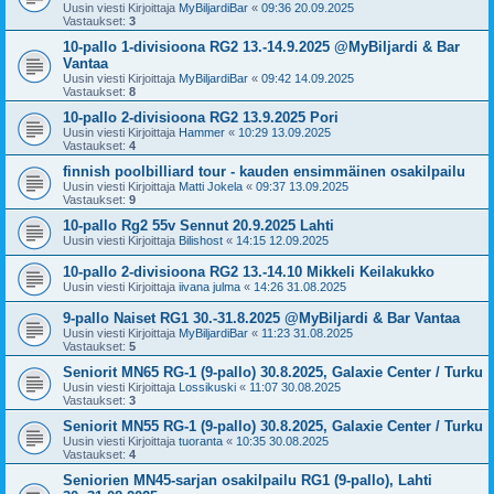
Uusin viesti Kirjoittaja
MyBiljardiBar
«
09:36 20.09.2025
Vastaukset:
3
10-pallo 1-divisioona RG2 13.-14.9.2025 @MyBiljardi & Bar
Vantaa
Uusin viesti Kirjoittaja
MyBiljardiBar
«
09:42 14.09.2025
Vastaukset:
8
10-pallo 2-divisioona RG2 13.9.2025 Pori
Uusin viesti Kirjoittaja
Hammer
«
10:29 13.09.2025
Vastaukset:
4
finnish poolbilliard tour - kauden ensimmäinen osakilpailu
Uusin viesti Kirjoittaja
Matti Jokela
«
09:37 13.09.2025
Vastaukset:
9
10-pallo Rg2 55v Sennut 20.9.2025 Lahti
Uusin viesti Kirjoittaja
Bilishost
«
14:15 12.09.2025
10-pallo 2-divisioona RG2 13.-14.10 Mikkeli Keilakukko
Uusin viesti Kirjoittaja
iivana julma
«
14:26 31.08.2025
9-pallo Naiset RG1 30.-31.8.2025 @MyBiljardi & Bar Vantaa
Uusin viesti Kirjoittaja
MyBiljardiBar
«
11:23 31.08.2025
Vastaukset:
5
Seniorit MN65 RG-1 (9-pallo) 30.8.2025, Galaxie Center / Turku
Uusin viesti Kirjoittaja
Lossikuski
«
11:07 30.08.2025
Vastaukset:
3
Seniorit MN55 RG-1 (9-pallo) 30.8.2025, Galaxie Center / Turku
Uusin viesti Kirjoittaja
tuoranta
«
10:35 30.08.2025
Vastaukset:
4
Seniorien MN45-sarjan osakilpailu RG1 (9-pallo), Lahti