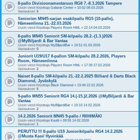
8-pallo Divisioonamestaruus RG8 7.-8.3.2026 Tampere
Uusin viesti Kirjoittaja
Galaxie Center
«
10:02 08.03.2026
Vastaukset:
5
Seniorien MN45-sarjan osakilpailu RG5 (10-pallo),
Hämeenlinna 21.-22.03.2026
Uusin viesti Kirjoittaja
Players Room HML
«
22:14 04.03.2026
8-pallo MN45 Seniorit SM-kilpailu 28.2.-(1.3.)2026
@MyBiljardi & Bar Vantaa
Uusin viesti Kirjoittaja
MyBiljardiBar
«
10:51 01.03.2026
Vastaukset:
5
Juniorit U19/U17 8-pallon SM-kilpailu 28.2.2026, Players
Room, Hämeenlinna
Uusin viesti Kirjoittaja
Players Room HML
«
17:39 27.02.2026
Vastaukset:
2
Naiset 8-pallo SM-kilpailu 21.-22.2.2025 Billiard & Darts Black
Diamond, Jyväskylä
Uusin viesti Kirjoittaja
Black Diamond
«
19:49 22.02.2026
Vastaukset:
5
9-pallo MN55 Seniorit RG4 14.(-15.)2.2026 @MyBiljardi & Bar
Vantaa
Uusin viesti Kirjoittaja
MyBiljardiBar
«
10:10 14.02.2026
Vastaukset:
2
14.2.2026 Seniorit MN45 9-pallo / RIIHIMÄKI
Uusin viesti Kirjoittaja
Kuutti
«
09:55 14.02.2026
Vastaukset:
1
PERUTTU !!! 8-pallo U19 Juniorikilpailu RG4 14.2.2026
@Musta Kasi/ Hyvinkää