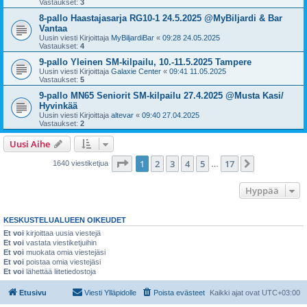
Vastaukset:
3
8-pallo Haastajasarja RG10-1 24.5.2025 @MyBiljardi & Bar
Vantaa
Uusin viesti Kirjoittaja
MyBiljardiBar
«
09:28 24.05.2025
Vastaukset:
4
9-pallo Yleinen SM-kilpailu, 10.-11.5.2025 Tampere
Uusin viesti Kirjoittaja
Galaxie Center
«
09:41 11.05.2025
Vastaukset:
5
9-pallo MN65 Seniorit SM-kilpailu 27.4.2025 @Musta Kasi/
Hyvinkää
Uusin viesti Kirjoittaja
altevar
«
09:40 27.04.2025
Vastaukset:
2
Uusi Aihe
Sivu
1
/
17
1
2
3
4
5
17
Seuraava
1640 viestiketjua
…
Hyppää
KESKUSTELUALUEEN OIKEUDET
Et voi
kirjoittaa uusia viestejä
Et voi
vastata viestiketjuihin
Et voi
muokata omia viestejäsi
Et voi
poistaa omia viestejäsi
Et voi
lähettää liitetiedostoja
Etusivu
Viesti Ylläpidolle
Poista evästeet
Kaikki ajat ovat
UTC+03:00