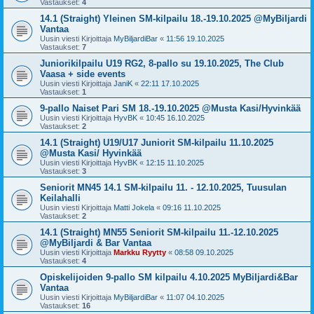
Vastaukset:
4
14.1 (Straight) Yleinen SM-kilpailu 18.-19.10.2025 @MyBiljardi
Vantaa
Uusin viesti Kirjoittaja
MyBiljardiBar
«
11:56 19.10.2025
Vastaukset:
7
Juniorikilpailu U19 RG2, 8-pallo su 19.10.2025, The Club
Vaasa + side events
Uusin viesti Kirjoittaja
JaniK
«
22:11 17.10.2025
Vastaukset:
1
9-pallo Naiset Pari SM 18.-19.10.2025 @Musta Kasi/Hyvinkää
Uusin viesti Kirjoittaja
HyvBK
«
10:45 16.10.2025
Vastaukset:
2
14.1 (Straight) U19/U17 Juniorit SM-kilpailu 11.10.2025
@Musta Kasi/ Hyvinkää
Uusin viesti Kirjoittaja
HyvBK
«
12:15 11.10.2025
Vastaukset:
3
Seniorit MN45 14.1 SM-kilpailu 11. - 12.10.2025, Tuusulan
Keilahalli
Uusin viesti Kirjoittaja
Matti Jokela
«
09:16 11.10.2025
Vastaukset:
2
14.1 (Straight) MN55 Seniorit SM-kilpailu 11.-12.10.2025
@MyBiljardi & Bar Vantaa
Uusin viesti Kirjoittaja
Markku Ryytty
«
08:58 09.10.2025
Vastaukset:
4
Opiskelijoiden 9-pallo SM kilpailu 4.10.2025 MyBiljardi&Bar
Vantaa
Uusin viesti Kirjoittaja
MyBiljardiBar
«
11:07 04.10.2025
Vastaukset:
16