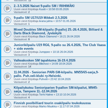
Vastaukset:
12
2.-3.5.2026 Naiset 9-pallo SM / RIIHIMÄKI
Uusin viesti Kirjoittaja
Kuutti
«
10:58 03.05.2026
Vastaukset:
2
9-pallo SM U17/U19 Mikkeli 2.5.2026
Uusin viesti Kirjoittaja
iivana julma
«
10:57 01.05.2026
Vastaukset:
1
Mixed Doubles SM-kilpailu (9-pallo) 25.-26.4.2026, Billiard &
Darts Black Diamond, Jyväskylä
Uusin viesti Kirjoittaja
Black Diamond
«
16:21 26.04.2026
Vastaukset:
8
Juniorikilpailu U19 RG6, 9-pallo su 26.4.2026, The Club Vaasa
+ side events
Uusin viesti Kirjoittaja
Jumppee
«
10:16 26.04.2026
Vastaukset:
3
Valkeakosken SM tapahtuma 16-19.4.2026
Uusin viesti Kirjoittaja
Bilishost
«
14:09 18.04.2026
Vastaukset:
14
11.04.2026 - Seniorien PARI-SM-kilpailu. MN55/65-sarja,9-
pallo. Puh.veli-klubi ry-Helsinki.
Uusin viesti Kirjoittaja
Puhveli
«
23:42 10.04.2026
Vastaukset:
2
Kilpailukutsu Senioriparien 9-pallon SM-kilpailut, MN45-
sarja, Tampere 11.-12.04.2026
Uusin viesti Kirjoittaja
Terhi Halme
«
13:10 10.04.2026
Vastaukset:
4
Finnish poolbilliard tourin osakilpailu toukokuussa
Uusin viesti Kirjoittaja
Marko Muukka
«
11:17 07.04.2026