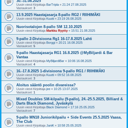
30.-31.08.2025
Uusin viesti Kirjoittaja
BarTripla
«
21:24 27.08.2025
Vastaukset:
3
13.9.2025 Haastajasarja 8-pallo RG2 / RIIHIMÄKI
Uusin viesti Kirjoittaja
Kuutti
«
23:19 26.08.2025
Nuorisotalojen 8-pallo SM 12.10.2025
Uusin viesti Kirjoittaja
Markku Ryytty
«
15:51 21.08.2025
9-pallo 2-Divisioona Rg1 16-17.8.2025 Lahti
Uusin viesti Kirjoittaja
Borggi
«
20:21 16.08.2025
Vastaukset:
5
9-pallo Haastajasarja RG1 16.8.2025 @MyBiljardi & Bar
Vantaa
Uusin viesti Kirjoittaja
MyBiljardiBar
«
10:06 16.08.2025
Vastaukset:
4
16.-17.8.2025 1-divisioona 9-pallo RG1 / RIIHIMÄKI
Uusin viesti Kirjoittaja
Kuutti
«
09:52 16.08.2025
Vastaukset:
3
Aloitus sääntö poolin divareissa?
Uusin viesti Kirjoittaja
jee
«
10:25 13.07.2025
Vastaukset:
1
Mixed Doubles SM-kilpailu (9-pallo), 24.-25.5.2025, Billiard &
Darts Black Diamond, Jyväskylä
Uusin viesti Kirjoittaja
Black Diamond
«
17:16 25.05.2025
Vastaukset:
7
9-pallo MN18 Juniorikilpailu + Side Events 25.5.2025 Vaasa,
The Club
Uusin viesti Kirjoittaja
JaniK
«
10:58 25.05.2025