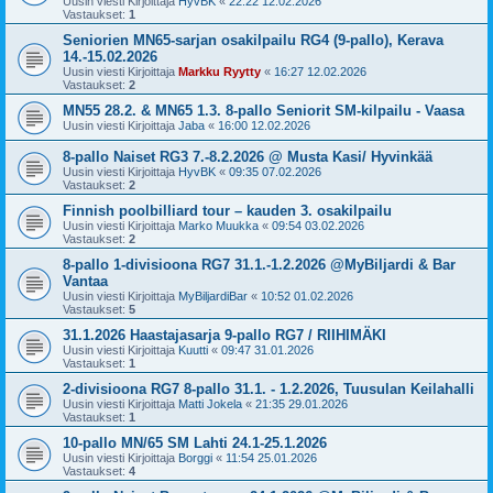
Uusin viesti Kirjoittaja
HyvBK
«
22:22 12.02.2026
Vastaukset:
1
Seniorien MN65-sarjan osakilpailu RG4 (9-pallo), Kerava
14.-15.02.2026
Uusin viesti Kirjoittaja
Markku Ryytty
«
16:27 12.02.2026
Vastaukset:
2
MN55 28.2. & MN65 1.3. 8-pallo Seniorit SM-kilpailu - Vaasa
Uusin viesti Kirjoittaja
Jaba
«
16:00 12.02.2026
8-pallo Naiset RG3 7.-8.2.2026 @ Musta Kasi/ Hyvinkää
Uusin viesti Kirjoittaja
HyvBK
«
09:35 07.02.2026
Vastaukset:
2
Finnish poolbilliard tour – kauden 3. osakilpailu
Uusin viesti Kirjoittaja
Marko Muukka
«
09:54 03.02.2026
Vastaukset:
2
8-pallo 1-divisioona RG7 31.1.-1.2.2026 @MyBiljardi & Bar
Vantaa
Uusin viesti Kirjoittaja
MyBiljardiBar
«
10:52 01.02.2026
Vastaukset:
5
31.1.2026 Haastajasarja 9-pallo RG7 / RIIHIMÄKI
Uusin viesti Kirjoittaja
Kuutti
«
09:47 31.01.2026
Vastaukset:
1
2-divisioona RG7 8-pallo 31.1. - 1.2.2026, Tuusulan Keilahalli
Uusin viesti Kirjoittaja
Matti Jokela
«
21:35 29.01.2026
Vastaukset:
1
10-pallo MN/65 SM Lahti 24.1-25.1.2026
Uusin viesti Kirjoittaja
Borggi
«
11:54 25.01.2026
Vastaukset:
4