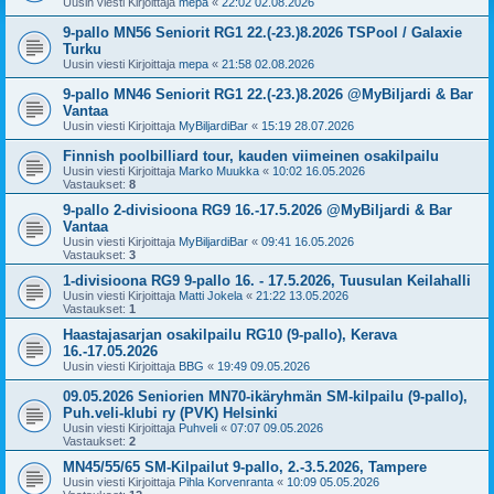
Uusin viesti Kirjoittaja
mepa
«
22:02 02.08.2026
9-pallo MN56 Seniorit RG1 22.(-23.)8.2026 TSPool / Galaxie
Turku
Uusin viesti Kirjoittaja
mepa
«
21:58 02.08.2026
9-pallo MN46 Seniorit RG1 22.(-23.)8.2026 @MyBiljardi & Bar
Vantaa
Uusin viesti Kirjoittaja
MyBiljardiBar
«
15:19 28.07.2026
Finnish poolbilliard tour, kauden viimeinen osakilpailu
Uusin viesti Kirjoittaja
Marko Muukka
«
10:02 16.05.2026
Vastaukset:
8
9-pallo 2-divisioona RG9 16.-17.5.2026 @MyBiljardi & Bar
Vantaa
Uusin viesti Kirjoittaja
MyBiljardiBar
«
09:41 16.05.2026
Vastaukset:
3
1-divisioona RG9 9-pallo 16. - 17.5.2026, Tuusulan Keilahalli
Uusin viesti Kirjoittaja
Matti Jokela
«
21:22 13.05.2026
Vastaukset:
1
Haastajasarjan osakilpailu RG10 (9-pallo), Kerava
16.-17.05.2026
Uusin viesti Kirjoittaja
BBG
«
19:49 09.05.2026
09.05.2026 Seniorien MN70-ikäryhmän SM-kilpailu (9-pallo),
Puh.veli-klubi ry (PVK) Helsinki
Uusin viesti Kirjoittaja
Puhveli
«
07:07 09.05.2026
Vastaukset:
2
MN45/55/65 SM-Kilpailut 9-pallo, 2.-3.5.2026, Tampere
Uusin viesti Kirjoittaja
Pihla Korvenranta
«
10:09 05.05.2026