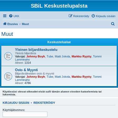
SBiL Keskustelupalsta
UKK
Rekisteröidy
Kirjaudu sisään
E
Etusivu
Muut
t
Muut
s
Keskustelualue
i
Yleinen biljardikeskustelu
Yleistä biljardista
Valvojat:
Johnny Boyh
,
Tube
,
Matti Jokela
,
Markku Ryytty
,
Tommi
Lamminaho
Aiheet:
1314
Osto & Myynti
Biljardivälineiden osto & myynti
Valvojat:
Johnny Boyh
,
Tube
,
Matti Jokela
,
Markku Ryytty
,
Tommi
Lamminaho
Aiheet:
4786
Käytössäsi olevat oikeudet eivät salli tämän alueen viestien katselemista tai
lukemista.
KIRJAUDU SISÄÄN
•
REKISTERÖIDY
Käyttäjätunnus: