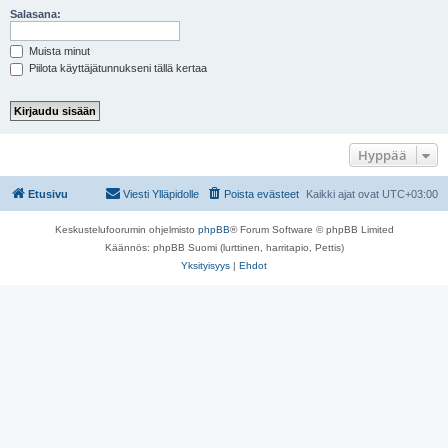
Salasana:
Muista minut
Piilota käyttäjätunnukseni tällä kertaa
Hyppää
Etusivu
Viesti Ylläpidolle
Poista evästeet
Kaikki ajat ovat
UTC+03:00
Keskustelufoorumin ohjelmisto
phpBB
® Forum Software © phpBB Limited
Käännös: phpBB Suomi (lurttinen, harritapio, Pettis)
Yksityisyys
|
Ehdot