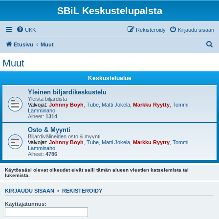
SBiL Keskustelupalsta
UKK
Rekisteröidy
Kirjaudu sisään
E
Etusivu
Muut
t
Muut
s
Keskustelualue
i
Yleinen biljardikeskustelu
Yleistä biljardista
Valvojat:
Johnny Boyh
,
Tube
,
Matti Jokela
,
Markku Ryytty
,
Tommi
Lamminaho
Aiheet:
1314
Osto & Myynti
Biljardivälineiden osto & myynti
Valvojat:
Johnny Boyh
,
Tube
,
Matti Jokela
,
Markku Ryytty
,
Tommi
Lamminaho
Aiheet:
4786
Käytössäsi olevat oikeudet eivät salli tämän alueen viestien katselemista tai
lukemista.
KIRJAUDU SISÄÄN
•
REKISTERÖIDY
Käyttäjätunnus: