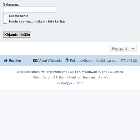
Salasana:
Muista minut
Piilota käyttäjätunnukseni tällä kertaa
Hyppää
Etusivu
Viesti Ylläpidolle
Poista evästeet
Kaikki ajat ovat
UTC+03:00
Keskustelufoorumin ohjelmisto
phpBB
® Forum Software © phpBB Limited
Käännös: phpBB Suomi (lurttinen, harritapio, Pettis)
Yksityisyys
|
Ehdot