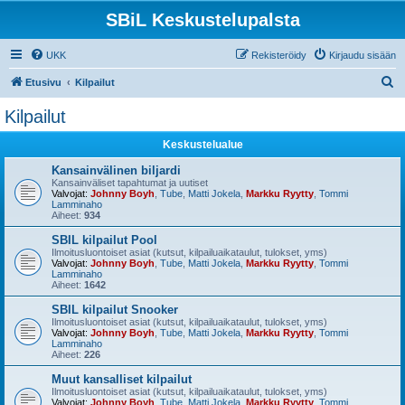
SBiL Keskustelupalsta
UKK
Rekisteröidy
Kirjaudu sisään
E
Etusivu
Kilpailut
t
Kilpailut
s
Keskustelualue
i
Kansainvälinen biljardi
Kansainväliset tapahtumat ja uutiset
Valvojat:
Johnny Boyh
,
Tube
,
Matti Jokela
,
Markku Ryytty
,
Tommi
Lamminaho
Aiheet:
934
SBIL kilpailut Pool
Ilmoitusluontoiset asiat (kutsut, kilpailuaikataulut, tulokset, yms)
Valvojat:
Johnny Boyh
,
Tube
,
Matti Jokela
,
Markku Ryytty
,
Tommi
Lamminaho
Aiheet:
1642
SBIL kilpailut Snooker
Ilmoitusluontoiset asiat (kutsut, kilpailuaikataulut, tulokset, yms)
Valvojat:
Johnny Boyh
,
Tube
,
Matti Jokela
,
Markku Ryytty
,
Tommi
Lamminaho
Aiheet:
226
Muut kansalliset kilpailut
Ilmoitusluontoiset asiat (kutsut, kilpailuaikataulut, tulokset, yms)
Valvojat:
Johnny Boyh
,
Tube
,
Matti Jokela
,
Markku Ryytty
,
Tommi