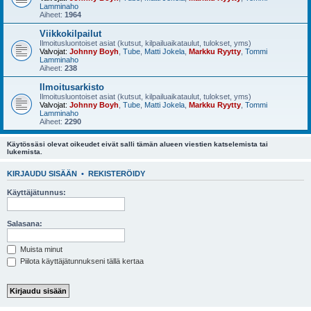
Lamminaho
Aiheet:
1964
Viikkokilpailut
Ilmoitusluontoiset asiat (kutsut, kilpailuaikataulut, tulokset, yms)
Valvojat:
Johnny Boyh
,
Tube
,
Matti Jokela
,
Markku Ryytty
,
Tommi
Lamminaho
Aiheet:
238
Ilmoitusarkisto
Ilmoitusluontoiset asiat (kutsut, kilpailuaikataulut, tulokset, yms)
Valvojat:
Johnny Boyh
,
Tube
,
Matti Jokela
,
Markku Ryytty
,
Tommi
Lamminaho
Aiheet:
2290
Käytössäsi olevat oikeudet eivät salli tämän alueen viestien katselemista tai
lukemista.
KIRJAUDU SISÄÄN
•
REKISTERÖIDY
Käyttäjätunnus:
Salasana:
Muista minut
Piilota käyttäjätunnukseni tällä kertaa