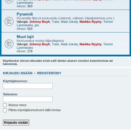
Lamminaho
Aiheet:
303
Pyramidi
Pyramidiin liittyvä keskustelu (säännöt, välineet, kilpailutoiminta yms.)
Valvojat:
Johnny Boyh
,
Tube
,
Matti Jokela
,
Markku Ryytty
,
Tommi
Lamminaho
,
jee
Aiheet:
524
Muut lajit
Keskustelua muista biljardilajeista
Valvojat:
Johnny Boyh
,
Tube
,
Matti Jokela
,
Markku Ryytty
,
Tommi
Lamminaho
Aiheet:
179
Käytössäsi olevat oikeudet eivät salli tämän alueen viestien katselemista tai
lukemista.
KIRJAUDU SISÄÄN
•
REKISTERÖIDY
Käyttäjätunnus:
Salasana:
Muista minut
Piilota käyttäjätunnukseni tällä kertaa