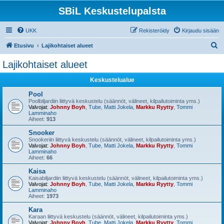
SBiL Keskustelupalsta
UKK
Rekisteröidy
Kirjaudu sisään
E
Etusivu
Lajikohtaiset alueet
t
Lajikohtaiset alueet
s
Keskustelualue
i
Pool
Poolbiljardiin liittyvä keskustelu (säännöt, välineet, kilpailutoiminta yms.)
Valvojat:
Johnny Boyh
,
Tube
,
Matti Jokela
,
Markku Ryytty
,
Tommi
Lamminaho
Aiheet:
913
Snooker
Snookeriin liittyvä keskustelu (säännöt, välineet, kilpailutoiminta yms.)
Valvojat:
Johnny Boyh
,
Tube
,
Matti Jokela
,
Markku Ryytty
,
Tommi
Lamminaho
Aiheet:
66
Kaisa
Kaisabiljardiin liittyvä keskustelu (säännöt, välineet, kilpailutoiminta yms.)
Valvojat:
Johnny Boyh
,
Tube
,
Matti Jokela
,
Markku Ryytty
,
Tommi
Lamminaho
Aiheet:
1973
Kara
Karaan liittyvä keskustelu (säännöt, välineet, kilpailutoiminta yms.)
Valvojat:
Johnny Boyh
,
Tube
,
Matti Jokela
,
Markku Ryytty
,
Tommi