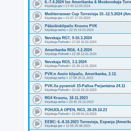
6.-7.4.2024 Iso Amerikanka & Moskovskaja Torr
Kirjoittaja
jee
»
17:43 12.03.2024
Mediterranean Cup Torrevieja 10.-12.5.2024 (Am
Kirjoittaja
jee
»
21:57 17.03.2024
Pääsiäiskilpailu Kruunu PVK
Kirjoittaja
terho
»
22:19 19.03.2024
Nevskaja RG7, 9-10.3.2024
Kirjoittaja
Puhveli
»
17:26 16.02.2024
Amerikanka RG6, 4.2.2024
Kirjoittaja
Puhveli
»
21:38 12.01.2024
Nevskaja RG5, 3.2.2024
Kirjoittaja
Puhveli
»
21:36 12.01.2024
PVK:n Avoin kilpailu, Amerikanka, 2.12.
Kirjoittaja
terho
»
17:08 20.11.2023
PVK.lla pyramidi 15-Palloa Perjantaina 24.11
Kirjoittaja
Puhveli
»
10:18 18.10.2023
RG4 Kruunu, 18.11.2023
Kirjoittaja
terho
»
20:45 29.10.2023
POHJOLA OPEN, RG3, 28-29.10.23
Kirjoittaja
Puhveli
»
21:09 04.10.2023
EEBC: 6.-8.10.2023 Torrevieja, Espanja (Amerik
Kirjoittaja
jee
»
12:05 25.08.2023