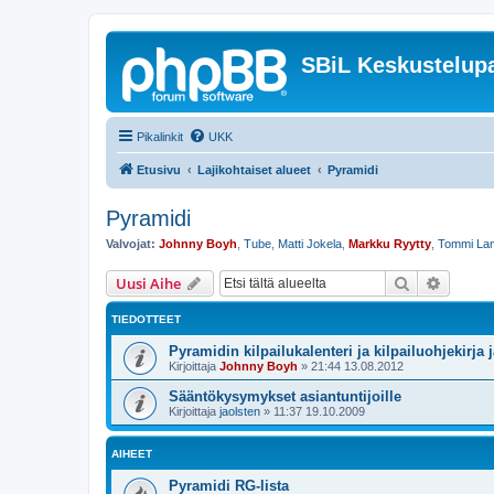
SBiL Keskustelupa
Pikalinkit
UKK
Etusivu
Lajikohtaiset alueet
Pyramidi
Pyramidi
Valvojat:
Johnny Boyh
,
Tube
,
Matti Jokela
,
Markku Ryytty
,
Tommi La
Etsi
Tarken
Uusi Aihe
TIEDOTTEET
Pyramidin kilpailukalenteri ja kilpailuohjekirja j
Kirjoittaja
Johnny Boyh
»
21:44 13.08.2012
Sääntökysymykset asiantuntijoille
Kirjoittaja
jaolsten
»
11:37 19.10.2009
AIHEET
Pyramidi RG-lista