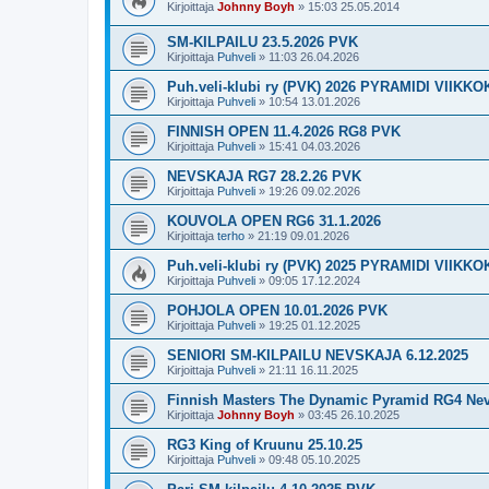
Kirjoittaja
Johnny Boyh
»
15:03 25.05.2014
SM-KILPAILU 23.5.2026 PVK
Kirjoittaja
Puhveli
»
11:03 26.04.2026
Puh.veli-klubi ry (PVK) 2026 PYRAMIDI VIIKKO
Kirjoittaja
Puhveli
»
10:54 13.01.2026
FINNISH OPEN 11.4.2026 RG8 PVK
Kirjoittaja
Puhveli
»
15:41 04.03.2026
NEVSKAJA RG7 28.2.26 PVK
Kirjoittaja
Puhveli
»
19:26 09.02.2026
KOUVOLA OPEN RG6 31.1.2026
Kirjoittaja
terho
»
21:19 09.01.2026
Puh.veli-klubi ry (PVK) 2025 PYRAMIDI VIIKKO
Kirjoittaja
Puhveli
»
09:05 17.12.2024
POHJOLA OPEN 10.01.2026 PVK
Kirjoittaja
Puhveli
»
19:25 01.12.2025
SENIORI SM-KILPAILU NEVSKAJA 6.12.2025
Kirjoittaja
Puhveli
»
21:11 16.11.2025
Finnish Masters The Dynamic Pyramid RG4 Nev
Kirjoittaja
Johnny Boyh
»
03:45 26.10.2025
RG3 King of Kruunu 25.10.25
Kirjoittaja
Puhveli
»
09:48 05.10.2025