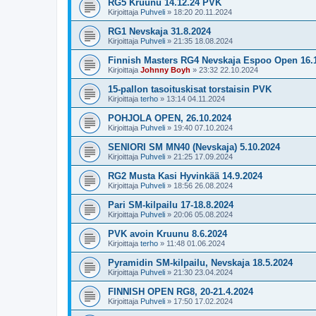
RG5 Kruunu 14.12.24 PVK
Kirjoittaja
Puhveli
»
18:20 20.11.2024
RG1 Nevskaja 31.8.2024
Kirjoittaja
Puhveli
»
21:35 18.08.2024
Finnish Masters RG4 Nevskaja Espoo Open 16.
Kirjoittaja
Johnny Boyh
»
23:32 22.10.2024
15-pallon tasoituskisat torstaisin PVK
Kirjoittaja
terho
»
13:14 04.11.2024
POHJOLA OPEN, 26.10.2024
Kirjoittaja
Puhveli
»
19:40 07.10.2024
SENIORI SM MN40 (Nevskaja) 5.10.2024
Kirjoittaja
Puhveli
»
21:25 17.09.2024
RG2 Musta Kasi Hyvinkää 14.9.2024
Kirjoittaja
Puhveli
»
18:56 26.08.2024
Pari SM-kilpailu 17-18.8.2024
Kirjoittaja
Puhveli
»
20:06 05.08.2024
PVK avoin Kruunu 8.6.2024
Kirjoittaja
terho
»
11:48 01.06.2024
Pyramidin SM-kilpailu, Nevskaja 18.5.2024
Kirjoittaja
Puhveli
»
21:30 23.04.2024
FINNISH OPEN RG8, 20-21.4.2024
Kirjoittaja
Puhveli
»
17:50 17.02.2024