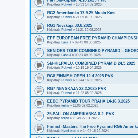
Pari SM-kilpailu 4.10.2025 PVK
Kirjoittaja
Puhveli
»
10:33 14.09.2025
RG2 Amerikanka 13.9.25 Musta Kasi
Kirjoittaja
Puhveli
»
21:09 01.09.2025
RG1 Nevskaja 30.8.2025
Kirjoittaja
Puhveli
»
11:21 10.08.2025
EPF EUROPEAN FREE PYRAMID CHAMPIONS
Kirjoittaja
LassiJ
»
09:43 09.06.2025
SENIORS TOUR COMBINED PYRAMID – GEOR
Kirjoittaja
LassiJ
»
09:34 09.06.2025
SM-KILPAILU, COMBINED PYRAMID 24.5.2025
Kirjoittaja
Puhveli
»
10:18 19.04.2025
RG8 FINNISH OPEN 12.4.2025 PVK
Kirjoittaja
Puhveli
»
10:44 16.03.2025
RG7 NEVSKAJA 22.2.2025 PVK
Kirjoittaja
Puhveli
»
21:22 05.02.2025
EEBC PYRAMID TOUR PRAHA 14-16.3.2025
Kirjoittaja
terho
»
11:05 02.02.2025
25-PALLON AMERIKANKA 8.2. PVK
Kirjoittaja
terho
»
19:49 27.01.2025
Finnish Masters The Free Pyramid RG6 Amerik
Kirjoittaja
Kyminkerho
»
14:04 18.12.2024