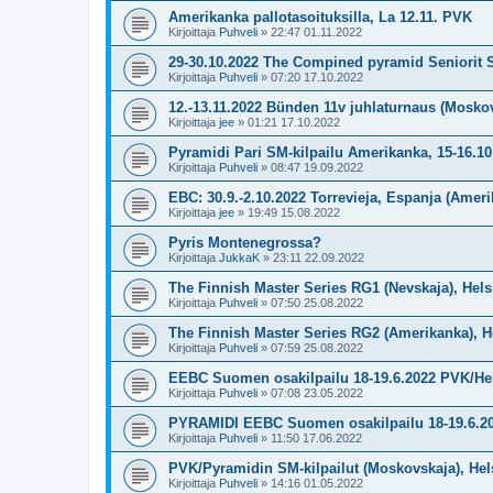
Amerikanka pallotasoituksilla, La 12.11. PVK
Kirjoittaja
Puhveli
»
22:47 01.11.2022
29-30.10.2022 The Compined pyramid Seniorit S
Kirjoittaja
Puhveli
»
07:20 17.10.2022
12.-13.11.2022 Bünden 11v juhlaturnaus (Mosko
Kirjoittaja
jee
»
01:21 17.10.2022
Pyramidi Pari SM-kilpailu Amerikanka, 15-16.10
Kirjoittaja
Puhveli
»
08:47 19.09.2022
EBC: 30.9.-2.10.2022 Torrevieja, Espanja (Amer
Kirjoittaja
jee
»
19:49 15.08.2022
Pyris Montenegrossa?
Kirjoittaja
JukkaK
»
23:11 22.09.2022
The Finnish Master Series RG1 (Nevskaja), Hels
Kirjoittaja
Puhveli
»
07:50 25.08.2022
The Finnish Master Series RG2 (Amerikanka), He
Kirjoittaja
Puhveli
»
07:59 25.08.2022
EEBC Suomen osakilpailu 18-19.6.2022 PVK/Hel
Kirjoittaja
Puhveli
»
07:08 23.05.2022
PYRAMIDI EEBC Suomen osakilpailu 18-19.6.
Kirjoittaja
Puhveli
»
11:50 17.06.2022
PVK/Pyramidin SM-kilpailut (Moskovskaja), Helsi
Kirjoittaja
Puhveli
»
14:16 01.05.2022