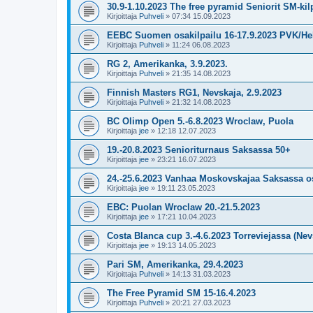
30.9-1.10.2023 The free pyramid Seniorit SM-kil
Kirjoittaja
Puhveli
»
07:34 15.09.2023
EEBC Suomen osakilpailu 16-17.9.2023 PVK/Hel
Kirjoittaja
Puhveli
»
11:24 06.08.2023
RG 2, Amerikanka, 3.9.2023.
Kirjoittaja
Puhveli
»
21:35 14.08.2023
Finnish Masters RG1, Nevskaja, 2.9.2023
Kirjoittaja
Puhveli
»
21:32 14.08.2023
BC Olimp Open 5.-6.8.2023 Wroclaw, Puola
Kirjoittaja
jee
»
12:18 12.07.2023
19.-20.8.2023 Senioriturnaus Saksassa 50+
Kirjoittaja
jee
»
23:21 16.07.2023
24.-25.6.2023 Vanhaa Moskovskajaa Saksassa o
Kirjoittaja
jee
»
19:11 23.05.2023
EBC: Puolan Wroclaw 20.-21.5.2023
Kirjoittaja
jee
»
17:21 10.04.2023
Costa Blanca cup 3.-4.6.2023 Torreviejassa (Nev
Kirjoittaja
jee
»
19:13 14.05.2023
Pari SM, Amerikanka, 29.4.2023
Kirjoittaja
Puhveli
»
14:13 31.03.2023
The Free Pyramid SM 15-16.4.2023
Kirjoittaja
Puhveli
»
20:21 27.03.2023