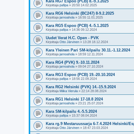
Kara RG7 Espoo (PCB) 8.-9.3.2025
Kirjoittaja
pafipa
»
20:50 14.02.2025
Kara RG6 Helsinki (BC247) 8-9.2.2025
Kirjoittaja
jarnoahola
»
16:55 11.01.2025
Kara RG5 Espoo (PCB) 4.-5.1.2025
Kirjoittaja
pafipa
»
14:36 09.12.2024
Uudet Verat H.C. Open - PVK
Kirjoittaja
Otto Järvinen
»
13:28 18.12.2024
Kara Yleinen Pari SM-kilpailu 30.11.-1.12.2024
Kirjoittaja
jarnoahola
»
18:59 12.11.2024
Kara RG4 (PVK) 9.-10.11.2024
Kirjoittaja
jarnoahola
»
09:04 27.10.2024
Kara RG3 Espoo (PCB) 19.-20.10.2024
Kirjoittaja
pafipa
»
18:56 22.09.2024
Kara RG2 Helsinki (PVK) 14.-15.9.2024
Kirjoittaja
Miika Vierula
»
22:14 28.08.2024
Kara RG1 Helsinki 17-18.8 2024
Kirjoittaja
jarnoahola
»
23:21 25.07.2024
Kara SM-kilpailu 4.-5.5.2024
Kirjoittaja
pafipa
»
15:37 08.04.2024
Kara rg.9 Mestaruussarja 6-7.4.2024 Helsinki/E
Kirjoittaja
Otto Järvinen
»
18:47 23.03.2024