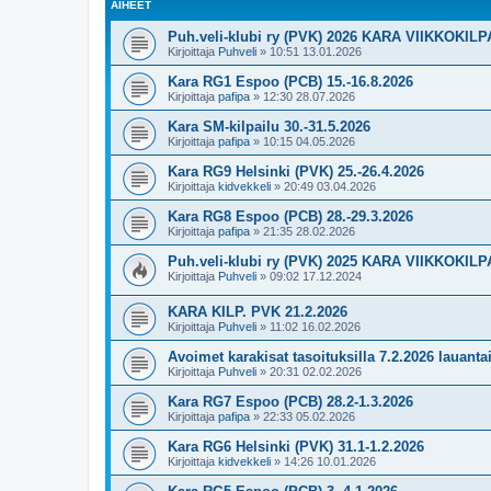
AIHEET
Puh.veli-klubi ry (PVK) 2026 KARA VIIKKOKIL
Kirjoittaja
Puhveli
»
10:51 13.01.2026
Kara RG1 Espoo (PCB) 15.-16.8.2026
Kirjoittaja
pafipa
»
12:30 28.07.2026
Kara SM-kilpailu 30.-31.5.2026
Kirjoittaja
pafipa
»
10:15 04.05.2026
Kara RG9 Helsinki (PVK) 25.-26.4.2026
Kirjoittaja
kidvekkeli
»
20:49 03.04.2026
Kara RG8 Espoo (PCB) 28.-29.3.2026
Kirjoittaja
pafipa
»
21:35 28.02.2026
Puh.veli-klubi ry (PVK) 2025 KARA VIIKKOKIL
Kirjoittaja
Puhveli
»
09:02 17.12.2024
KARA KILP. PVK 21.2.2026
Kirjoittaja
Puhveli
»
11:02 16.02.2026
Avoimet karakisat tasoituksilla 7.2.2026 lauanta
Kirjoittaja
Puhveli
»
20:31 02.02.2026
Kara RG7 Espoo (PCB) 28.2-1.3.2026
Kirjoittaja
pafipa
»
22:33 05.02.2026
Kara RG6 Helsinki (PVK) 31.1-1.2.2026
Kirjoittaja
kidvekkeli
»
14:26 10.01.2026