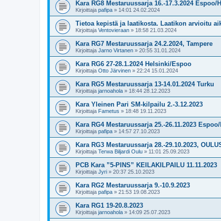
Kara RG8 Mestaruussarja 16.-17.3.2024 Espoo/H
Kirjoittaja
pafipa
»
14:01 24.02.2024
Tietoa kepistä ja laatikosta. Laatikon arvioitu a
Kirjoittaja
Ventovieraan
»
18:58 21.03.2024
Kara RG7 Mestaruussarja 24.2.2024, Tampere
Kirjoittaja
Jarno Virtanen
»
20:55 31.01.2024
Kara RG6 27-28.1.2024 Helsinki/Espoo
Kirjoittaja
Otto Järvinen
»
22:24 15.01.2024
Kara RG5 Mestaruussarja 13-14.01.2024 Turku
Kirjoittaja
jarnoahola
»
18:44 28.12.2023
Kara Yleinen Pari SM-kilpailu 2.-3.12.2023
Kirjoittaja
Fametus
»
18:48 19.11.2023
Kara RG4 Mestaruussarja 25.-26.11.2023 Espoo/
Kirjoittaja
pafipa
»
14:57 27.10.2023
Kara RG3 Mestaruussarja 28.-29.10.2023, OULU
Kirjoittaja
Terwa Biljardi Oulu
»
11:01 25.09.2023
PCB Kara ”5-PINS” KEILAKILPAILU 11.11.2023
Kirjoittaja
Jyri
»
20:37 25.10.2023
Kara RG2 Mestaruussarja 9.-10.9.2023
Kirjoittaja
pafipa
»
21:53 19.08.2023
Kara RG1 19-20.8.2023
Kirjoittaja
jarnoahola
»
14:09 25.07.2023