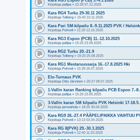
Kara RG5 Espoo (PCB) 3.-4.1.2026
Kirjoittaja
pafipa
»
22:28 07.12.2025
Kara RG4 Turku 29-30.11 2025
Kirjoittaja
Tolberg
»
15:43 10.11.2025
Kara Pari SM-kilpailu 8.-9.11.2025 PVK / Helsink
Kirjoittaja
Puhveli
»
21:20 12.10.2025
Kara RG3 Espoo (PCB) 11.-12.10.2025
Kirjoittaja
pafipa
»
15:20 23.09.2025
Kara RG2 Turku 20.-21.9
Kirjoittaja
Tolberg
»
19:20 25.08.2025
Kara RG1 Mestaruussarja 16.-17.8.2025 Hki
Kirjoittaja
Puhveli
»
15:39 26.07.2025
Elo-Turnaus PVK
Kirjoittaja
Otto Järvinen
»
20:27 08.07.2025
1-Vallin karan Ranking kilpailu PCB Espoo 7.-8
Kirjoittaja
pafipa
»
15:25 23.05.2025
3-Vallin karan SM kilpailu PVK Helsinki 17-18.5
Kirjoittaja
jarnoahola
»
18:20 30.04.2025
Kara RG9 26.-27.4 PÄÄPELIPAIKKA VAIHTUU P
Kirjoittaja
Puhveli
»
13:13 03.04.2025
Kara RG 8(PVK) 29.-30.3.2025
Kirjoittaja
Puhveli
»
12:40 11.03.2025