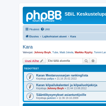
SBiL Keskustelupa
Pikalinkit
UKK
Etusivu
Lajikohtaiset alueet
Kara
Kara
Valvojat:
Johnny Boyh
,
Tube
,
Matti Jokela
,
Markku Ryytty
,
Tommi La
Etsi
Tarken
Uusi Aihe
TIEDOTTEET
Karan Mestaruussarjan rankinglista
Kirjoittaja
pafipa
»
21:16 26.02.2022
Karan kilpailukalenteri ja kilpailuohjekirja
Kirjoittaja
Johnny Boyh
»
21:44 13.08.2012
Sääntökysymykset asiantuntijoille
Kirjoittaja
jaolsten
»
11:36 19.10.2009