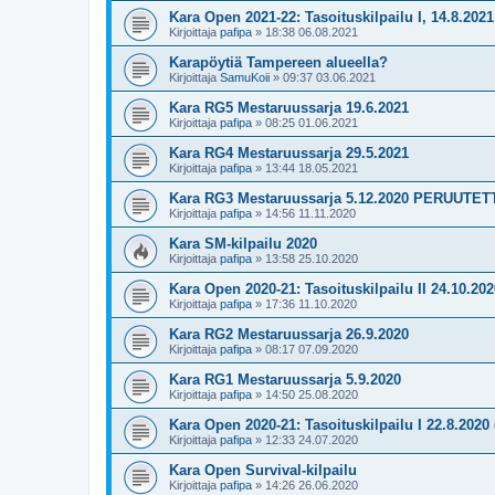
Kara Open 2021-22: Tasoituskilpailu I, 14.8.2021
Kirjoittaja
pafipa
»
18:38 06.08.2021
Karapöytiä Tampereen alueella?
Kirjoittaja
SamuKoii
»
09:37 03.06.2021
Kara RG5 Mestaruussarja 19.6.2021
Kirjoittaja
pafipa
»
08:25 01.06.2021
Kara RG4 Mestaruussarja 29.5.2021
Kirjoittaja
pafipa
»
13:44 18.05.2021
Kara RG3 Mestaruussarja 5.12.2020 PERUUTET
Kirjoittaja
pafipa
»
14:56 11.11.2020
Kara SM-kilpailu 2020
Kirjoittaja
pafipa
»
13:58 25.10.2020
Kara Open 2020-21: Tasoituskilpailu II 24.10.202
Kirjoittaja
pafipa
»
17:36 11.10.2020
Kara RG2 Mestaruussarja 26.9.2020
Kirjoittaja
pafipa
»
08:17 07.09.2020
Kara RG1 Mestaruussarja 5.9.2020
Kirjoittaja
pafipa
»
14:50 25.08.2020
Kara Open 2020-21: Tasoituskilpailu I 22.8.202
Kirjoittaja
pafipa
»
12:33 24.07.2020
Kara Open Survival-kilpailu
Kirjoittaja
pafipa
»
14:26 26.06.2020