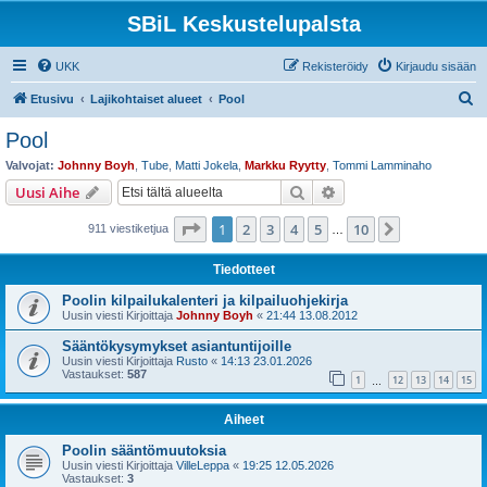
SBiL Keskustelupalsta
UKK
Rekisteröidy
Kirjaudu sisään
E
Etusivu
Lajikohtaiset alueet
Pool
t
Pool
s
Valvojat:
Johnny Boyh
,
Tube
,
Matti Jokela
,
Markku Ryytty
,
Tommi Lamminaho
i
Etsi
Tarkennettu haku
Uusi Aihe
Sivu
1
/
10
1
2
3
4
5
10
Seuraava
911 viestiketjua
…
Tiedotteet
Poolin kilpailukalenteri ja kilpailuohjekirja
Uusin viesti Kirjoittaja
Johnny Boyh
«
21:44 13.08.2012
Sääntökysymykset asiantuntijoille
Uusin viesti Kirjoittaja
Rusto
«
14:13 23.01.2026
Vastaukset:
587
1
12
13
14
15
…
Aiheet
Poolin sääntömuutoksia
Uusin viesti Kirjoittaja
VilleLeppa
«
19:25 12.05.2026
Vastaukset:
3