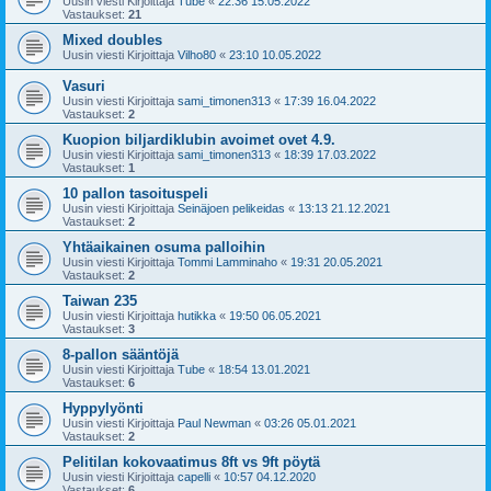
Uusin viesti Kirjoittaja
Tube
«
22:36 15.05.2022
Vastaukset:
21
Mixed doubles
Uusin viesti Kirjoittaja
Vilho80
«
23:10 10.05.2022
Vasuri
Uusin viesti Kirjoittaja
sami_timonen313
«
17:39 16.04.2022
Vastaukset:
2
Kuopion biljardiklubin avoimet ovet 4.9.
Uusin viesti Kirjoittaja
sami_timonen313
«
18:39 17.03.2022
Vastaukset:
1
10 pallon tasoituspeli
Uusin viesti Kirjoittaja
Seinäjoen pelikeidas
«
13:13 21.12.2021
Vastaukset:
2
Yhtäaikainen osuma palloihin
Uusin viesti Kirjoittaja
Tommi Lamminaho
«
19:31 20.05.2021
Vastaukset:
2
Taiwan 235
Uusin viesti Kirjoittaja
hutikka
«
19:50 06.05.2021
Vastaukset:
3
8-pallon sääntöjä
Uusin viesti Kirjoittaja
Tube
«
18:54 13.01.2021
Vastaukset:
6
Hyppylyönti
Uusin viesti Kirjoittaja
Paul Newman
«
03:26 05.01.2021
Vastaukset:
2
Pelitilan kokovaatimus 8ft vs 9ft pöytä
Uusin viesti Kirjoittaja
capelli
«
10:57 04.12.2020
Vastaukset:
6