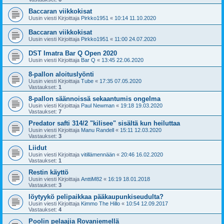
Baccaran viikkokisat
Uusin viesti Kirjoittaja
Pirkko1951
«
10:14 11.10.2020
Baccaran viikkokisat
Uusin viesti Kirjoittaja
Pirkko1951
«
11:00 24.07.2020
DST Imatra Bar Q Open 2020
Uusin viesti Kirjoittaja
Bar Q
«
13:45 22.06.2020
8-pallon aloituslyönti
Uusin viesti Kirjoittaja
Tube
«
17:35 07.05.2020
Vastaukset:
1
8-pallon säännoissä sekaantumis ongelma
Uusin viesti Kirjoittaja
Paul Newman
«
19:18 19.03.2020
Vastaukset:
7
Predator safti 314/2 "kilisee" sisältä kun heiluttaa
Uusin viesti Kirjoittaja
Manu Randell
«
15:11 12.03.2020
Vastaukset:
3
Liidut
Uusin viesti Kirjoittaja
vitillämennään
«
20:46 16.02.2020
Vastaukset:
1
Restin käyttö
Uusin viesti Kirjoittaja
AnttiM82
«
16:19 18.01.2018
Vastaukset:
3
löytyykö pelipaikkaa pääkaupunkiseudulta?
Uusin viesti Kirjoittaja
Kimmo The Hillo
«
10:54 12.09.2017
Vastaukset:
4
Poolin pelaajia Rovaniemellä