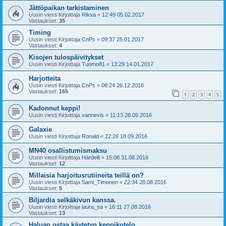
Jättöpaikan tarkistaminen
Uusin viesti Kirjoittaja
Riksa
«
12:49 05.02.2017
Vastaukset:
35
Timing
Uusin viesti Kirjoittaja
CnPs
«
09:37 25.01.2017
Vastaukset:
4
Kisojen tulospäivitykset
Uusin viesti Kirjoittaja
Tuomo81
«
13:29 14.01.2017
Harjotteita
Uusin viesti Kirjoittaja
CnPs
«
08:24 26.12.2016
Vastaukset:
165
1
2
3
4
5
Kadonnut keppi!
Uusin viesti Kirjoittaja
vannevis
«
11:13 28.09.2016
Galaxie
Uusin viesti Kirjoittaja
Ronald
«
22:26 18.09.2016
MN40 osallistumismaksu
Uusin viesti Kirjoittaja
Härdelli
«
15:08 31.08.2016
Vastaukset:
12
Millaisia harjoitusrutiineita teillä on?
Uusin viesti Kirjoittaja
Sami_Timonen
«
22:34 28.08.2016
Vastaukset:
5
Biljardia selkäkivun kanssa.
Uusin viesti Kirjoittaja
laura_sa
«
16:11 27.08.2016
Vastaukset:
13
Haluan ostaa käytetyn keppikotelo.