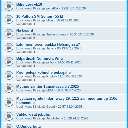
Bilis Levi vk10
Uusin viesti Kirjoittaja
pena65+
«
12:05 17.02.2026
10-Pallon SM Senoiri 55 M
Uusin viesti Kirjoittaja
Mika
«
10:28 19.01.2026
Vastaukset:
1
Ne tasurit
Uusin viesti Kirjoittaja
Jaska Kunnas
«
10:36 12.01.2026
Vastaukset:
5
Edullinen treenipaikka Helsingissä?
Uusin viesti Kirjoittaja
Jänis
«
00:13 18.12.2025
Vastaukset:
1
Biljardisali Nummela/Vihti
Uusin viesti Kirjoittaja
pihlak
«
14:56 05.11.2025
Vastaukset:
1
Pool pelejä kolmelle pelaajalle
Uusin viesti Kirjoittaja
Rusto
«
11:16 04.08.2025
Vastaukset:
1
Mythus vaihtui Tuusulassa 5.7.2025
Uusin viesti Kirjoittaja
MDA
«
08:03 07.07.2025
Myydään ignite hiilari wavy 29, 12.2 zan medium tip 350e
hämeentie
Uusin viesti Kirjoittaja
Gooni
«
20:57 23.04.2025
Viikko kisat jebulis
Uusin viesti Kirjoittaja
Jebulisbar
«
13:28 24.03.2025
O:Uniloc butti