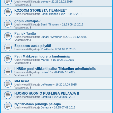
Uusin viesti Kirjoittaja
sokee
«
22:23 22.02.2016
Vastaukset:
1
KOZOOM STORESTA TILANNEET
Uusin viesti Kirjoittaja
JonniPitkanen
«
09:31 09.12.2015
gripin vaihtajaa?
Uusin viesti Kirjoittaja
Sami_Timonen
«
21:33 08.12.2015
Vastaukset:
3
Patrick Tanttu
Uusin viesti Kirjoittaja
Juhani Hyvärinen
«
22:19 01.12.2015
Vastaukset:
3
Espoossa uusia pöytiä!
Uusin viesti Kirjoittaja
PoolGod
«
17:51 09.11.2015
Petri Makkosen tuoreita kuulumisia
Uusin viesti Kirjoittaja
Marko-
«
16:19 23.10.2015
Vastaukset:
1
I-HBS:n pool viikkokilpailut Tikkurilan urheilutalolla
Uusin viesti Kirjoittaja
pietro67
«
20:43 07.10.2015
Vastaukset:
1
MM Kisat
Uusin viesti Kirjoittaja
LeMuerte
«
16:20 14.09.2015
Vastaukset:
3
HUOMIO HUOMIO PUB-LIIGA PELAAJA !!
Uusin viesti Kirjoittaja
Jonttura
«
06:53 08.09.2015
Nyt tarvitaan publiiga pelaajia
Uusin viesti Kirjoittaja
Jonttura
«
14:25 07.09.2015