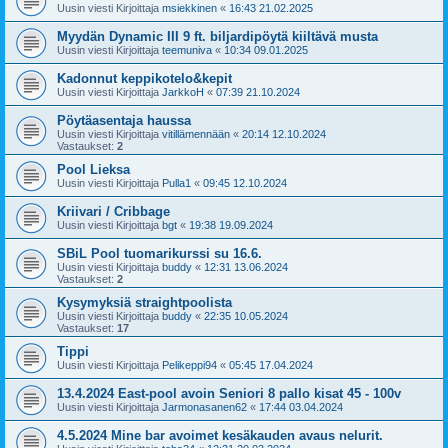
Uusin viesti Kirjoittaja
msiekkinen
«
16:43 21.02.2025
Myydän Dynamic III 9 ft. biljardipöytä kiiltävä musta
Uusin viesti Kirjoittaja
teemuniva
«
10:34 09.01.2025
Kadonnut keppikotelo&kepit
Uusin viesti Kirjoittaja
JarkkoH
«
07:39 21.10.2024
Pöytäasentaja haussa
Uusin viesti Kirjoittaja
vitillämennään
«
20:14 12.10.2024
Vastaukset:
2
Pool Lieksa
Uusin viesti Kirjoittaja
Pulla1
«
09:45 12.10.2024
Kriivari / Cribbage
Uusin viesti Kirjoittaja
bgt
«
19:38 19.09.2024
SBiL Pool tuomarikurssi su 16.6.
Uusin viesti Kirjoittaja
buddy
«
12:31 13.06.2024
Vastaukset:
2
Kysymyksiä straightpoolista
Uusin viesti Kirjoittaja
buddy
«
22:35 10.05.2024
Vastaukset:
17
Tippi
Uusin viesti Kirjoittaja
Pelikeppi94
«
05:45 17.04.2024
13.4.2024 East-pool avoin Seniori 8 pallo kisat 45 - 100v
Uusin viesti Kirjoittaja
Jarmonasanen62
«
17:44 03.04.2024
4.5.2024 Mine bar avoimet kesäkauden avaus nelurit.