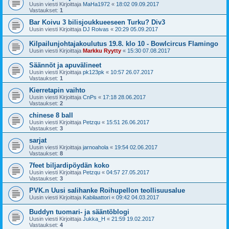
Uusin viesti Kirjoittaja
MaHa1972
«
18:02 09.09.2017
Vastaukset:
1
Bar Koivu 3 bilisjoukkueeseen Turku? Div3
Uusin viesti Kirjoittaja
DJ Roivas
«
20:29 05.09.2017
Kilpailunjohtajakoulutus 19.8. klo 10 - Bowlcircus Flamingo
Uusin viesti Kirjoittaja
Markku Ryytty
«
15:30 07.08.2017
Säännöt ja apuvälineet
Uusin viesti Kirjoittaja
pk123pk
«
10:57 26.07.2017
Vastaukset:
1
Kierretapin vaihto
Uusin viesti Kirjoittaja
CnPs
«
17:18 28.06.2017
Vastaukset:
2
chinese 8 ball
Uusin viesti Kirjoittaja
Petzqu
«
15:51 26.06.2017
Vastaukset:
3
sarjat
Uusin viesti Kirjoittaja
jarnoahola
«
19:54 02.06.2017
Vastaukset:
8
7feet biljardipöydän koko
Uusin viesti Kirjoittaja
Petzqu
«
04:57 27.05.2017
Vastaukset:
3
PVK.n Uusi salihanke Roihupellon teollisuusalue
Uusin viesti Kirjoittaja
Kabilaattori
«
09:42 04.03.2017
Buddyn tuomari- ja sääntöblogi
Uusin viesti Kirjoittaja
Jukka_H
«
21:59 19.02.2017
Vastaukset:
4