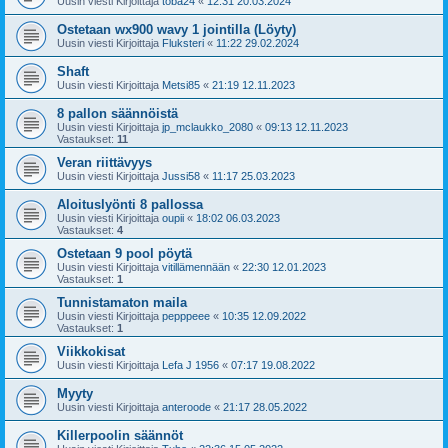
Uusin viesti Kirjoittaja
toba24
«
12:31 20.03.2024
Ostetaan wx900 wavy 1 jointilla (Löyty)
Uusin viesti Kirjoittaja
Fluksteri
«
11:22 29.02.2024
Shaft
Uusin viesti Kirjoittaja
Metsi85
«
21:19 12.11.2023
8 pallon säännöistä
Uusin viesti Kirjoittaja
jp_mclaukko_2080
«
09:13 12.11.2023
Vastaukset:
11
Veran riittävyys
Uusin viesti Kirjoittaja
Jussi58
«
11:17 25.03.2023
Aloituslyönti 8 pallossa
Uusin viesti Kirjoittaja
oupii
«
18:02 06.03.2023
Vastaukset:
4
Ostetaan 9 pool pöytä
Uusin viesti Kirjoittaja
vitillämennään
«
22:30 12.01.2023
Vastaukset:
1
Tunnistamaton maila
Uusin viesti Kirjoittaja
pepppeee
«
10:35 12.09.2022
Vastaukset:
1
Viikkokisat
Uusin viesti Kirjoittaja
Lefa J 1956
«
07:17 19.08.2022
Myyty
Uusin viesti Kirjoittaja
anteroode
«
21:17 28.05.2022
Killerpoolin säännöt