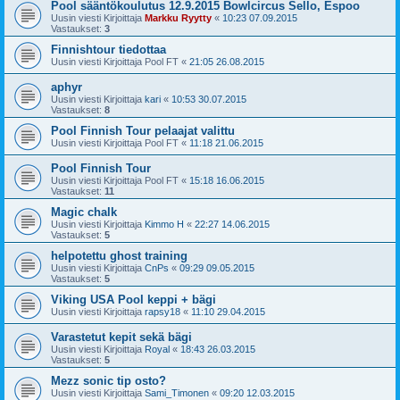
Pool sääntökoulutus 12.9.2015 Bowlcircus Sello, Espoo
Uusin viesti Kirjoittaja
Markku Ryytty
«
10:23 07.09.2015
Vastaukset:
3
Finnishtour tiedottaa
Uusin viesti Kirjoittaja
Pool FT
«
21:05 26.08.2015
aphyr
Uusin viesti Kirjoittaja
kari
«
10:53 30.07.2015
Vastaukset:
8
Pool Finnish Tour pelaajat valittu
Uusin viesti Kirjoittaja
Pool FT
«
11:18 21.06.2015
Pool Finnish Tour
Uusin viesti Kirjoittaja
Pool FT
«
15:18 16.06.2015
Vastaukset:
11
Magic chalk
Uusin viesti Kirjoittaja
Kimmo H
«
22:27 14.06.2015
Vastaukset:
5
helpotettu ghost training
Uusin viesti Kirjoittaja
CnPs
«
09:29 09.05.2015
Vastaukset:
5
Viking USA Pool keppi + bägi
Uusin viesti Kirjoittaja
rapsy18
«
11:10 29.04.2015
Varastetut kepit sekä bägi
Uusin viesti Kirjoittaja
Royal
«
18:43 26.03.2015
Vastaukset:
5
Mezz sonic tip osto?
Uusin viesti Kirjoittaja
Sami_Timonen
«
09:20 12.03.2015