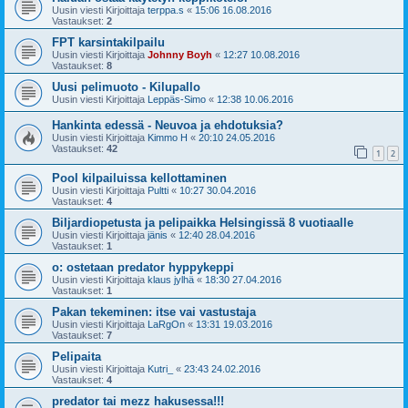
Uusin viesti Kirjoittaja
terppa.s
«
15:06 16.08.2016
Vastaukset:
2
FPT karsintakilpailu
Uusin viesti Kirjoittaja
Johnny Boyh
«
12:27 10.08.2016
Vastaukset:
8
Uusi pelimuoto - Kilupallo
Uusin viesti Kirjoittaja
Leppäs-Simo
«
12:38 10.06.2016
Hankinta edessä - Neuvoa ja ehdotuksia?
Uusin viesti Kirjoittaja
Kimmo H
«
20:10 24.05.2016
Vastaukset:
42
1
2
Pool kilpailuissa kellottaminen
Uusin viesti Kirjoittaja
Pultti
«
10:27 30.04.2016
Vastaukset:
4
Biljardiopetusta ja pelipaikka Helsingissä 8 vuotiaalle
Uusin viesti Kirjoittaja
jänis
«
12:40 28.04.2016
Vastaukset:
1
o: ostetaan predator hyppykeppi
Uusin viesti Kirjoittaja
klaus jylhä
«
18:30 27.04.2016
Vastaukset:
1
Pakan tekeminen: itse vai vastustaja
Uusin viesti Kirjoittaja
LaRgOn
«
13:31 19.03.2016
Vastaukset:
7
Pelipaita
Uusin viesti Kirjoittaja
Kutri_
«
23:43 24.02.2016
Vastaukset:
4
predator tai mezz hakusessa!!!