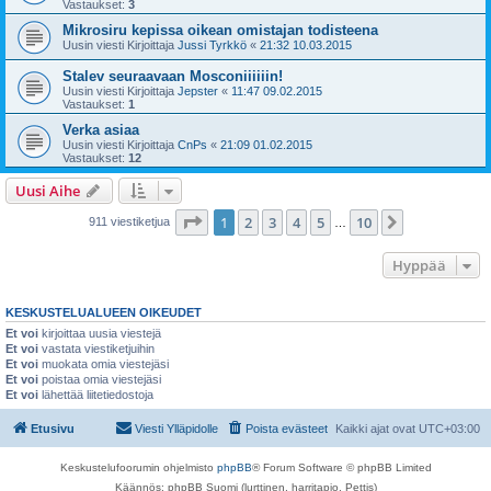
Vastaukset:
3
Mikrosiru kepissa oikean omistajan todisteena
Uusin viesti Kirjoittaja
Jussi Tyrkkö
«
21:32 10.03.2015
Stalev seuraavaan Mosconiiiiiin!
Uusin viesti Kirjoittaja
Jepster
«
11:47 09.02.2015
Vastaukset:
1
Verka asiaa
Uusin viesti Kirjoittaja
CnPs
«
21:09 01.02.2015
Vastaukset:
12
Uusi Aihe
Sivu
1
/
10
1
2
3
4
5
10
Seuraava
911 viestiketjua
…
Hyppää
KESKUSTELUALUEEN OIKEUDET
Et voi
kirjoittaa uusia viestejä
Et voi
vastata viestiketjuihin
Et voi
muokata omia viestejäsi
Et voi
poistaa omia viestejäsi
Et voi
lähettää liitetiedostoja
Etusivu
Viesti Ylläpidolle
Poista evästeet
Kaikki ajat ovat
UTC+03:00
Keskustelufoorumin ohjelmisto
phpBB
® Forum Software © phpBB Limited
Käännös: phpBB Suomi (lurttinen, harritapio, Pettis)