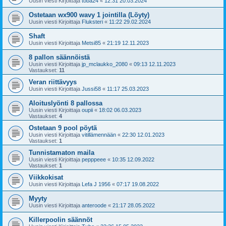
Uusin viesti Kirjoittaja
toba24
«
12:31 20.03.2024
Ostetaan wx900 wavy 1 jointilla (Löyty)
Uusin viesti Kirjoittaja
Fluksteri
«
11:22 29.02.2024
Shaft
Uusin viesti Kirjoittaja
Metsi85
«
21:19 12.11.2023
8 pallon säännöistä
Uusin viesti Kirjoittaja
jp_mclaukko_2080
«
09:13 12.11.2023
Vastaukset:
11
Veran riittävyys
Uusin viesti Kirjoittaja
Jussi58
«
11:17 25.03.2023
Aloituslyönti 8 pallossa
Uusin viesti Kirjoittaja
oupii
«
18:02 06.03.2023
Vastaukset:
4
Ostetaan 9 pool pöytä
Uusin viesti Kirjoittaja
vitillämennään
«
22:30 12.01.2023
Vastaukset:
1
Tunnistamaton maila
Uusin viesti Kirjoittaja
pepppeee
«
10:35 12.09.2022
Vastaukset:
1
Viikkokisat
Uusin viesti Kirjoittaja
Lefa J 1956
«
07:17 19.08.2022
Myyty
Uusin viesti Kirjoittaja
anteroode
«
21:17 28.05.2022
Killerpoolin säännöt