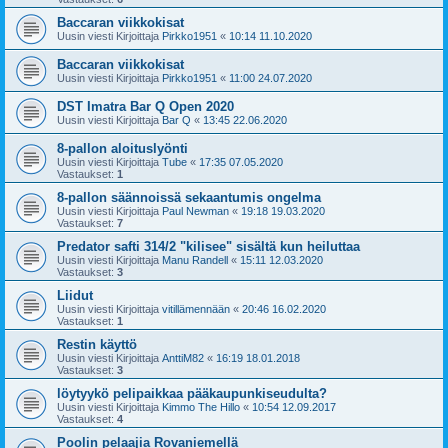
Baccaran viikkokisat
Uusin viesti Kirjoittaja
Pirkko1951
«
10:14 11.10.2020
Baccaran viikkokisat
Uusin viesti Kirjoittaja
Pirkko1951
«
11:00 24.07.2020
DST Imatra Bar Q Open 2020
Uusin viesti Kirjoittaja
Bar Q
«
13:45 22.06.2020
8-pallon aloituslyönti
Uusin viesti Kirjoittaja
Tube
«
17:35 07.05.2020
Vastaukset:
1
8-pallon säännoissä sekaantumis ongelma
Uusin viesti Kirjoittaja
Paul Newman
«
19:18 19.03.2020
Vastaukset:
7
Predator safti 314/2 "kilisee" sisältä kun heiluttaa
Uusin viesti Kirjoittaja
Manu Randell
«
15:11 12.03.2020
Vastaukset:
3
Liidut
Uusin viesti Kirjoittaja
vitillämennään
«
20:46 16.02.2020
Vastaukset:
1
Restin käyttö
Uusin viesti Kirjoittaja
AnttiM82
«
16:19 18.01.2018
Vastaukset:
3
löytyykö pelipaikkaa pääkaupunkiseudulta?
Uusin viesti Kirjoittaja
Kimmo The Hillo
«
10:54 12.09.2017
Vastaukset:
4
Poolin pelaajia Rovaniemellä