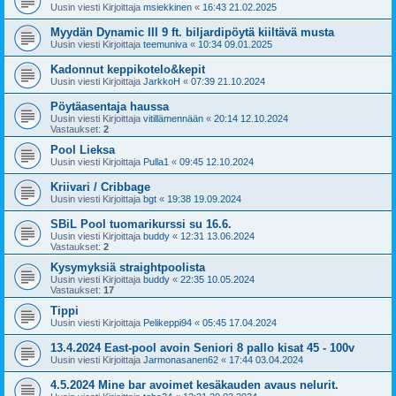
Uusin viesti Kirjoittaja
msiekkinen
«
16:43 21.02.2025
Myydän Dynamic III 9 ft. biljardipöytä kiiltävä musta
Uusin viesti Kirjoittaja
teemuniva
«
10:34 09.01.2025
Kadonnut keppikotelo&kepit
Uusin viesti Kirjoittaja
JarkkoH
«
07:39 21.10.2024
Pöytäasentaja haussa
Uusin viesti Kirjoittaja
vitillämennään
«
20:14 12.10.2024
Vastaukset:
2
Pool Lieksa
Uusin viesti Kirjoittaja
Pulla1
«
09:45 12.10.2024
Kriivari / Cribbage
Uusin viesti Kirjoittaja
bgt
«
19:38 19.09.2024
SBiL Pool tuomarikurssi su 16.6.
Uusin viesti Kirjoittaja
buddy
«
12:31 13.06.2024
Vastaukset:
2
Kysymyksiä straightpoolista
Uusin viesti Kirjoittaja
buddy
«
22:35 10.05.2024
Vastaukset:
17
Tippi
Uusin viesti Kirjoittaja
Pelikeppi94
«
05:45 17.04.2024
13.4.2024 East-pool avoin Seniori 8 pallo kisat 45 - 100v
Uusin viesti Kirjoittaja
Jarmonasanen62
«
17:44 03.04.2024
4.5.2024 Mine bar avoimet kesäkauden avaus nelurit.