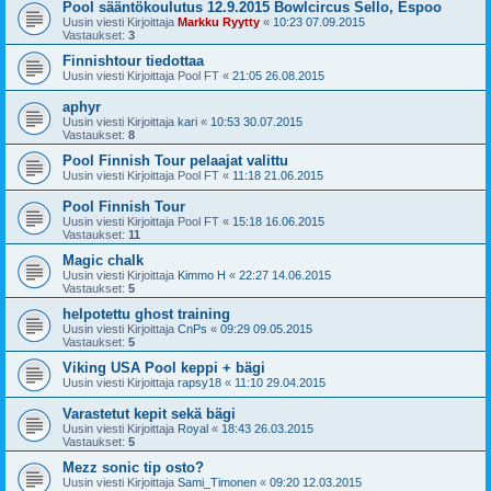
Pool sääntökoulutus 12.9.2015 Bowlcircus Sello, Espoo
Uusin viesti Kirjoittaja
Markku Ryytty
«
10:23 07.09.2015
Vastaukset:
3
Finnishtour tiedottaa
Uusin viesti Kirjoittaja
Pool FT
«
21:05 26.08.2015
aphyr
Uusin viesti Kirjoittaja
kari
«
10:53 30.07.2015
Vastaukset:
8
Pool Finnish Tour pelaajat valittu
Uusin viesti Kirjoittaja
Pool FT
«
11:18 21.06.2015
Pool Finnish Tour
Uusin viesti Kirjoittaja
Pool FT
«
15:18 16.06.2015
Vastaukset:
11
Magic chalk
Uusin viesti Kirjoittaja
Kimmo H
«
22:27 14.06.2015
Vastaukset:
5
helpotettu ghost training
Uusin viesti Kirjoittaja
CnPs
«
09:29 09.05.2015
Vastaukset:
5
Viking USA Pool keppi + bägi
Uusin viesti Kirjoittaja
rapsy18
«
11:10 29.04.2015
Varastetut kepit sekä bägi
Uusin viesti Kirjoittaja
Royal
«
18:43 26.03.2015
Vastaukset:
5
Mezz sonic tip osto?
Uusin viesti Kirjoittaja
Sami_Timonen
«
09:20 12.03.2015