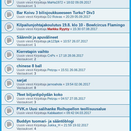
Uusin viesti Kirjoittaja
MaHa1972
«
18:02 09.09.2017
Vastaukset:
1
Bar Koivu 3 bilisjoukkueeseen Turku? Div3
Uusin viesti Kirjoittaja
DJ Roivas
«
20:29 05.09.2017
Kilpailunjohtajakoulutus 19.8. klo 10 - Bowlcircus Flamingo
Uusin viesti Kirjoittaja
Markku Ryytty
«
15:30 07.08.2017
Säännöt ja apuvälineet
Uusin viesti Kirjoittaja
pk123pk
«
10:57 26.07.2017
Vastaukset:
1
Kierretapin vaihto
Uusin viesti Kirjoittaja
CnPs
«
17:18 28.06.2017
Vastaukset:
2
chinese 8 ball
Uusin viesti Kirjoittaja
Petzqu
«
15:51 26.06.2017
Vastaukset:
3
sarjat
Uusin viesti Kirjoittaja
jarnoahola
«
19:54 02.06.2017
Vastaukset:
8
7feet biljardipöydän koko
Uusin viesti Kirjoittaja
Petzqu
«
04:57 27.05.2017
Vastaukset:
3
PVK.n Uusi salihanke Roihupellon teollisuusalue
Uusin viesti Kirjoittaja
Kabilaattori
«
09:42 04.03.2017
Buddyn tuomari- ja sääntöblogi
Uusin viesti Kirjoittaja
Jukka_H
«
21:59 19.02.2017
Vastaukset:
4