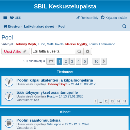
SBiL Keskustelupalsta
UKK
Rekisteröidy
Kirjaudu sisään
E
Etusivu
Lajikohtaiset alueet
Pool
t
Pool
s
Valvojat:
Johnny Boyh
,
Tube
,
Matti Jokela
,
Markku Ryytty
,
Tommi Lamminaho
i
Etsi
Tarkennettu haku
Uusi Aihe
Sivu
1
/
10
1
2
3
4
5
10
Seuraava
911 viestiketjua
…
Tiedotteet
Poolin kilpailukalenteri ja kilpailuohjekirja
Uusin viesti Kirjoittaja
Johnny Boyh
«
21:44 13.08.2012
Sääntökysymykset asiantuntijoille
Uusin viesti Kirjoittaja
Rusto
«
14:13 23.01.2026
Vastaukset:
587
1
12
13
14
15
…
Aiheet
Poolin sääntömuutoksia
Uusin viesti Kirjoittaja
VilleLeppa
«
19:25 12.05.2026
Vastaukset:
3