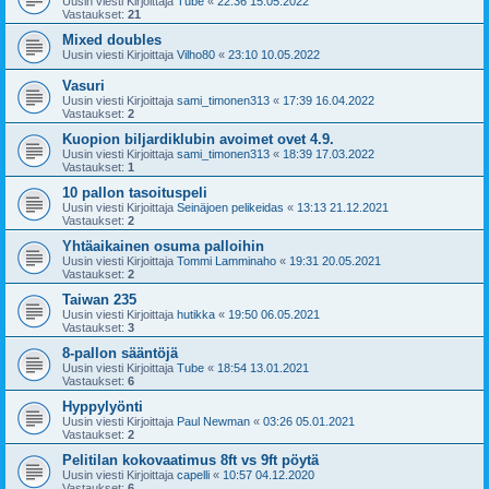
Uusin viesti Kirjoittaja
Tube
«
22:36 15.05.2022
Vastaukset:
21
Mixed doubles
Uusin viesti Kirjoittaja
Vilho80
«
23:10 10.05.2022
Vasuri
Uusin viesti Kirjoittaja
sami_timonen313
«
17:39 16.04.2022
Vastaukset:
2
Kuopion biljardiklubin avoimet ovet 4.9.
Uusin viesti Kirjoittaja
sami_timonen313
«
18:39 17.03.2022
Vastaukset:
1
10 pallon tasoituspeli
Uusin viesti Kirjoittaja
Seinäjoen pelikeidas
«
13:13 21.12.2021
Vastaukset:
2
Yhtäaikainen osuma palloihin
Uusin viesti Kirjoittaja
Tommi Lamminaho
«
19:31 20.05.2021
Vastaukset:
2
Taiwan 235
Uusin viesti Kirjoittaja
hutikka
«
19:50 06.05.2021
Vastaukset:
3
8-pallon sääntöjä
Uusin viesti Kirjoittaja
Tube
«
18:54 13.01.2021
Vastaukset:
6
Hyppylyönti
Uusin viesti Kirjoittaja
Paul Newman
«
03:26 05.01.2021
Vastaukset:
2
Pelitilan kokovaatimus 8ft vs 9ft pöytä
Uusin viesti Kirjoittaja
capelli
«
10:57 04.12.2020
Vastaukset:
6