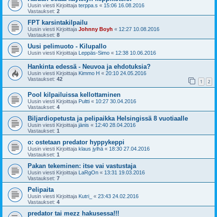
Uusin viesti Kirjoittaja
terppa.s
«
15:06 16.08.2016
Vastaukset:
2
FPT karsintakilpailu
Uusin viesti Kirjoittaja
Johnny Boyh
«
12:27 10.08.2016
Vastaukset:
8
Uusi pelimuoto - Kilupallo
Uusin viesti Kirjoittaja
Leppäs-Simo
«
12:38 10.06.2016
Hankinta edessä - Neuvoa ja ehdotuksia?
Uusin viesti Kirjoittaja
Kimmo H
«
20:10 24.05.2016
Vastaukset:
42
1
2
Pool kilpailuissa kellottaminen
Uusin viesti Kirjoittaja
Pultti
«
10:27 30.04.2016
Vastaukset:
4
Biljardiopetusta ja pelipaikka Helsingissä 8 vuotiaalle
Uusin viesti Kirjoittaja
jänis
«
12:40 28.04.2016
Vastaukset:
1
o: ostetaan predator hyppykeppi
Uusin viesti Kirjoittaja
klaus jylhä
«
18:30 27.04.2016
Vastaukset:
1
Pakan tekeminen: itse vai vastustaja
Uusin viesti Kirjoittaja
LaRgOn
«
13:31 19.03.2016
Vastaukset:
7
Pelipaita
Uusin viesti Kirjoittaja
Kutri_
«
23:43 24.02.2016
Vastaukset:
4
predator tai mezz hakusessa!!!