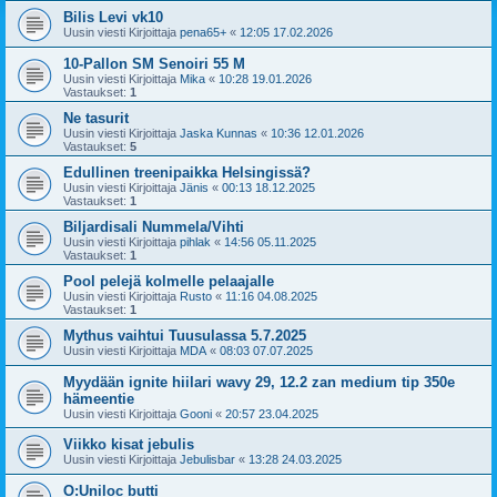
Bilis Levi vk10
Uusin viesti Kirjoittaja
pena65+
«
12:05 17.02.2026
10-Pallon SM Senoiri 55 M
Uusin viesti Kirjoittaja
Mika
«
10:28 19.01.2026
Vastaukset:
1
Ne tasurit
Uusin viesti Kirjoittaja
Jaska Kunnas
«
10:36 12.01.2026
Vastaukset:
5
Edullinen treenipaikka Helsingissä?
Uusin viesti Kirjoittaja
Jänis
«
00:13 18.12.2025
Vastaukset:
1
Biljardisali Nummela/Vihti
Uusin viesti Kirjoittaja
pihlak
«
14:56 05.11.2025
Vastaukset:
1
Pool pelejä kolmelle pelaajalle
Uusin viesti Kirjoittaja
Rusto
«
11:16 04.08.2025
Vastaukset:
1
Mythus vaihtui Tuusulassa 5.7.2025
Uusin viesti Kirjoittaja
MDA
«
08:03 07.07.2025
Myydään ignite hiilari wavy 29, 12.2 zan medium tip 350e
hämeentie
Uusin viesti Kirjoittaja
Gooni
«
20:57 23.04.2025
Viikko kisat jebulis
Uusin viesti Kirjoittaja
Jebulisbar
«
13:28 24.03.2025
O:Uniloc butti