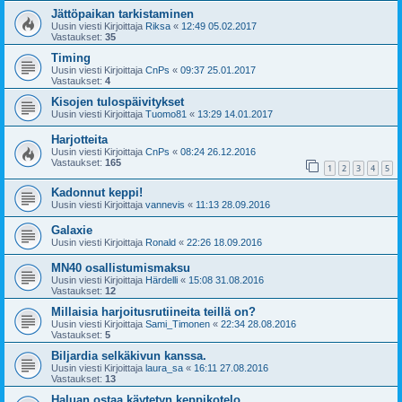
Jättöpaikan tarkistaminen
Uusin viesti Kirjoittaja
Riksa
«
12:49 05.02.2017
Vastaukset:
35
Timing
Uusin viesti Kirjoittaja
CnPs
«
09:37 25.01.2017
Vastaukset:
4
Kisojen tulospäivitykset
Uusin viesti Kirjoittaja
Tuomo81
«
13:29 14.01.2017
Harjotteita
Uusin viesti Kirjoittaja
CnPs
«
08:24 26.12.2016
Vastaukset:
165
1
2
3
4
5
Kadonnut keppi!
Uusin viesti Kirjoittaja
vannevis
«
11:13 28.09.2016
Galaxie
Uusin viesti Kirjoittaja
Ronald
«
22:26 18.09.2016
MN40 osallistumismaksu
Uusin viesti Kirjoittaja
Härdelli
«
15:08 31.08.2016
Vastaukset:
12
Millaisia harjoitusrutiineita teillä on?
Uusin viesti Kirjoittaja
Sami_Timonen
«
22:34 28.08.2016
Vastaukset:
5
Biljardia selkäkivun kanssa.
Uusin viesti Kirjoittaja
laura_sa
«
16:11 27.08.2016
Vastaukset:
13
Haluan ostaa käytetyn keppikotelo.