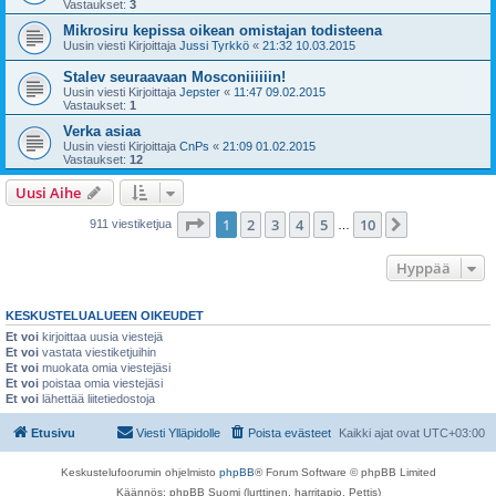
Vastaukset:
3
Mikrosiru kepissa oikean omistajan todisteena
Uusin viesti Kirjoittaja
Jussi Tyrkkö
«
21:32 10.03.2015
Stalev seuraavaan Mosconiiiiiin!
Uusin viesti Kirjoittaja
Jepster
«
11:47 09.02.2015
Vastaukset:
1
Verka asiaa
Uusin viesti Kirjoittaja
CnPs
«
21:09 01.02.2015
Vastaukset:
12
Uusi Aihe
Sivu
1
/
10
1
2
3
4
5
10
Seuraava
911 viestiketjua
…
Hyppää
KESKUSTELUALUEEN OIKEUDET
Et voi
kirjoittaa uusia viestejä
Et voi
vastata viestiketjuihin
Et voi
muokata omia viestejäsi
Et voi
poistaa omia viestejäsi
Et voi
lähettää liitetiedostoja
Etusivu
Viesti Ylläpidolle
Poista evästeet
Kaikki ajat ovat
UTC+03:00
Keskustelufoorumin ohjelmisto
phpBB
® Forum Software © phpBB Limited
Käännös: phpBB Suomi (lurttinen, harritapio, Pettis)