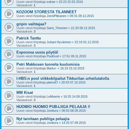
Uusin viesti Kirjoittaja
sokee
«
22:23 22.02.2016
Vastaukset:
1
KOZOOM STORESTA TILANNEET
Uusin viesti Kirjoittaja
JonniPitkanen
«
09:31 09.12.2015
gripin vaihtajaa?
Uusin viesti Kirjoittaja
Sami_Timonen
«
21:33 08.12.2015
Vastaukset:
3
Patrick Tanttu
Uusin viesti Kirjoittaja
Juhani Hyvärinen
«
22:19 01.12.2015
Vastaukset:
3
Espoossa uusia pöytiä!
Uusin viesti Kirjoittaja
PoolGod
«
17:51 09.11.2015
Petri Makkosen tuoreita kuulumisia
Uusin viesti Kirjoittaja
Marko-
«
16:19 23.10.2015
Vastaukset:
1
I-HBS:n pool viikkokilpailut Tikkurilan urheilutalolla
Uusin viesti Kirjoittaja
pietro67
«
20:43 07.10.2015
Vastaukset:
1
MM Kisat
Uusin viesti Kirjoittaja
LeMuerte
«
16:20 14.09.2015
Vastaukset:
3
HUOMIO HUOMIO PUB-LIIGA PELAAJA !!
Uusin viesti Kirjoittaja
Jonttura
«
06:53 08.09.2015
Nyt tarvitaan publiiga pelaajia
Uusin viesti Kirjoittaja
Jonttura
«
14:25 07.09.2015