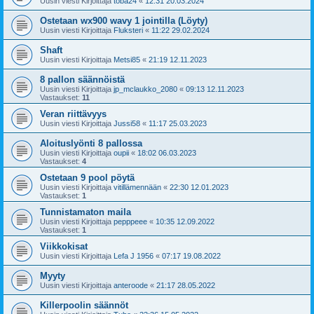
Uusin viesti Kirjoittaja
toba24
«
12:31 20.03.2024
Ostetaan wx900 wavy 1 jointilla (Löyty)
Uusin viesti Kirjoittaja
Fluksteri
«
11:22 29.02.2024
Shaft
Uusin viesti Kirjoittaja
Metsi85
«
21:19 12.11.2023
8 pallon säännöistä
Uusin viesti Kirjoittaja
jp_mclaukko_2080
«
09:13 12.11.2023
Vastaukset:
11
Veran riittävyys
Uusin viesti Kirjoittaja
Jussi58
«
11:17 25.03.2023
Aloituslyönti 8 pallossa
Uusin viesti Kirjoittaja
oupii
«
18:02 06.03.2023
Vastaukset:
4
Ostetaan 9 pool pöytä
Uusin viesti Kirjoittaja
vitillämennään
«
22:30 12.01.2023
Vastaukset:
1
Tunnistamaton maila
Uusin viesti Kirjoittaja
pepppeee
«
10:35 12.09.2022
Vastaukset:
1
Viikkokisat
Uusin viesti Kirjoittaja
Lefa J 1956
«
07:17 19.08.2022
Myyty
Uusin viesti Kirjoittaja
anteroode
«
21:17 28.05.2022
Killerpoolin säännöt