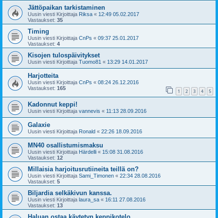
Jättöpaikan tarkistaminen
Uusin viesti Kirjoittaja
Riksa
«
12:49 05.02.2017
Vastaukset:
35
Timing
Uusin viesti Kirjoittaja
CnPs
«
09:37 25.01.2017
Vastaukset:
4
Kisojen tulospäivitykset
Uusin viesti Kirjoittaja
Tuomo81
«
13:29 14.01.2017
Harjotteita
Uusin viesti Kirjoittaja
CnPs
«
08:24 26.12.2016
Vastaukset:
165
1
2
3
4
5
Kadonnut keppi!
Uusin viesti Kirjoittaja
vannevis
«
11:13 28.09.2016
Galaxie
Uusin viesti Kirjoittaja
Ronald
«
22:26 18.09.2016
MN40 osallistumismaksu
Uusin viesti Kirjoittaja
Härdelli
«
15:08 31.08.2016
Vastaukset:
12
Millaisia harjoitusrutiineita teillä on?
Uusin viesti Kirjoittaja
Sami_Timonen
«
22:34 28.08.2016
Vastaukset:
5
Biljardia selkäkivun kanssa.
Uusin viesti Kirjoittaja
laura_sa
«
16:11 27.08.2016
Vastaukset:
13
Haluan ostaa käytetyn keppikotelo.