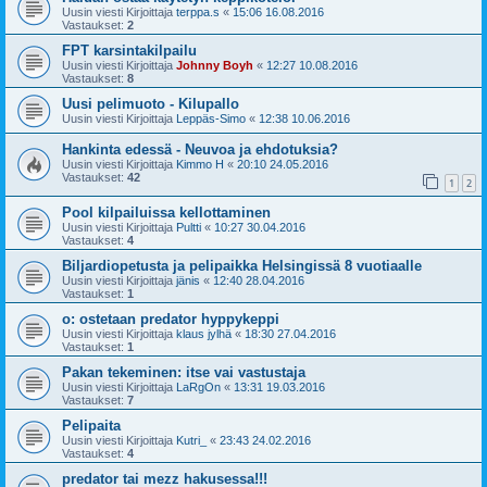
Uusin viesti Kirjoittaja
terppa.s
«
15:06 16.08.2016
Vastaukset:
2
FPT karsintakilpailu
Uusin viesti Kirjoittaja
Johnny Boyh
«
12:27 10.08.2016
Vastaukset:
8
Uusi pelimuoto - Kilupallo
Uusin viesti Kirjoittaja
Leppäs-Simo
«
12:38 10.06.2016
Hankinta edessä - Neuvoa ja ehdotuksia?
Uusin viesti Kirjoittaja
Kimmo H
«
20:10 24.05.2016
Vastaukset:
42
1
2
Pool kilpailuissa kellottaminen
Uusin viesti Kirjoittaja
Pultti
«
10:27 30.04.2016
Vastaukset:
4
Biljardiopetusta ja pelipaikka Helsingissä 8 vuotiaalle
Uusin viesti Kirjoittaja
jänis
«
12:40 28.04.2016
Vastaukset:
1
o: ostetaan predator hyppykeppi
Uusin viesti Kirjoittaja
klaus jylhä
«
18:30 27.04.2016
Vastaukset:
1
Pakan tekeminen: itse vai vastustaja
Uusin viesti Kirjoittaja
LaRgOn
«
13:31 19.03.2016
Vastaukset:
7
Pelipaita
Uusin viesti Kirjoittaja
Kutri_
«
23:43 24.02.2016
Vastaukset:
4
predator tai mezz hakusessa!!!