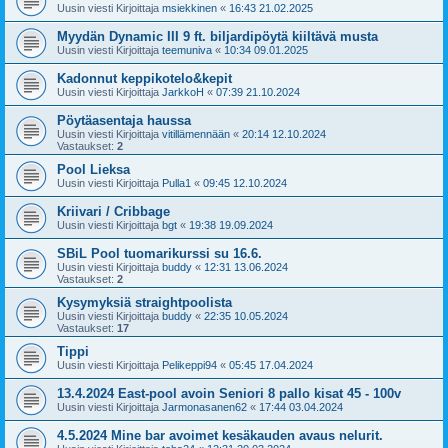
Uusin viesti Kirjoittaja
msiekkinen
«
16:43 21.02.2025
Myydän Dynamic III 9 ft. biljardipöytä kiiltävä musta
Uusin viesti Kirjoittaja
teemuniva
«
10:34 09.01.2025
Kadonnut keppikotelo&kepit
Uusin viesti Kirjoittaja
JarkkoH
«
07:39 21.10.2024
Pöytäasentaja haussa
Uusin viesti Kirjoittaja
vitillämennään
«
20:14 12.10.2024
Vastaukset:
2
Pool Lieksa
Uusin viesti Kirjoittaja
Pulla1
«
09:45 12.10.2024
Kriivari / Cribbage
Uusin viesti Kirjoittaja
bgt
«
19:38 19.09.2024
SBiL Pool tuomarikurssi su 16.6.
Uusin viesti Kirjoittaja
buddy
«
12:31 13.06.2024
Vastaukset:
2
Kysymyksiä straightpoolista
Uusin viesti Kirjoittaja
buddy
«
22:35 10.05.2024
Vastaukset:
17
Tippi
Uusin viesti Kirjoittaja
Pelikeppi94
«
05:45 17.04.2024
13.4.2024 East-pool avoin Seniori 8 pallo kisat 45 - 100v
Uusin viesti Kirjoittaja
Jarmonasanen62
«
17:44 03.04.2024
4.5.2024 Mine bar avoimet kesäkauden avaus nelurit.