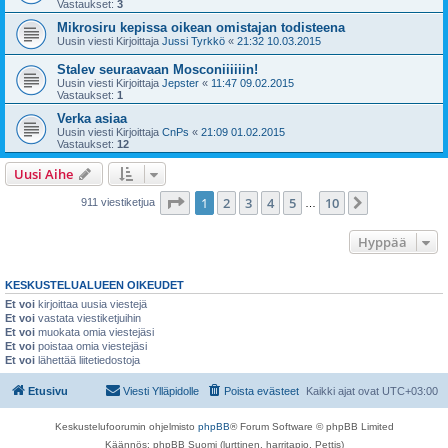
Vastaukset:
3
Mikrosiru kepissa oikean omistajan todisteena
Uusin viesti Kirjoittaja
Jussi Tyrkkö
«
21:32 10.03.2015
Stalev seuraavaan Mosconiiiiiin!
Uusin viesti Kirjoittaja
Jepster
«
11:47 09.02.2015
Vastaukset:
1
Verka asiaa
Uusin viesti Kirjoittaja
CnPs
«
21:09 01.02.2015
Vastaukset:
12
Uusi Aihe
Sivu
1
/
10
1
2
3
4
5
10
Seuraava
911 viestiketjua
…
Hyppää
KESKUSTELUALUEEN OIKEUDET
Et voi
kirjoittaa uusia viestejä
Et voi
vastata viestiketjuihin
Et voi
muokata omia viestejäsi
Et voi
poistaa omia viestejäsi
Et voi
lähettää liitetiedostoja
Etusivu
Viesti Ylläpidolle
Poista evästeet
Kaikki ajat ovat
UTC+03:00
Keskustelufoorumin ohjelmisto
phpBB
® Forum Software © phpBB Limited
Käännös: phpBB Suomi (lurttinen, harritapio, Pettis)