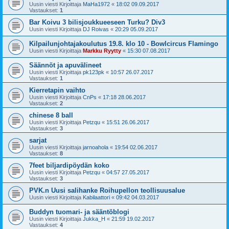
Uusin viesti Kirjoittaja
MaHa1972
«
18:02 09.09.2017
Vastaukset:
1
Bar Koivu 3 bilisjoukkueeseen Turku? Div3
Uusin viesti Kirjoittaja
DJ Roivas
«
20:29 05.09.2017
Kilpailunjohtajakoulutus 19.8. klo 10 - Bowlcircus Flamingo
Uusin viesti Kirjoittaja
Markku Ryytty
«
15:30 07.08.2017
Säännöt ja apuvälineet
Uusin viesti Kirjoittaja
pk123pk
«
10:57 26.07.2017
Vastaukset:
1
Kierretapin vaihto
Uusin viesti Kirjoittaja
CnPs
«
17:18 28.06.2017
Vastaukset:
2
chinese 8 ball
Uusin viesti Kirjoittaja
Petzqu
«
15:51 26.06.2017
Vastaukset:
3
sarjat
Uusin viesti Kirjoittaja
jarnoahola
«
19:54 02.06.2017
Vastaukset:
8
7feet biljardipöydän koko
Uusin viesti Kirjoittaja
Petzqu
«
04:57 27.05.2017
Vastaukset:
3
PVK.n Uusi salihanke Roihupellon teollisuusalue
Uusin viesti Kirjoittaja
Kabilaattori
«
09:42 04.03.2017
Buddyn tuomari- ja sääntöblogi
Uusin viesti Kirjoittaja
Jukka_H
«
21:59 19.02.2017
Vastaukset:
4