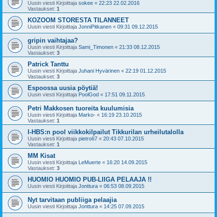
Uusin viesti Kirjoittaja
sokee
«
22:23 22.02.2016
Vastaukset:
1
KOZOOM STORESTA TILANNEET
Uusin viesti Kirjoittaja
JonniPitkanen
«
09:31 09.12.2015
gripin vaihtajaa?
Uusin viesti Kirjoittaja
Sami_Timonen
«
21:33 08.12.2015
Vastaukset:
3
Patrick Tanttu
Uusin viesti Kirjoittaja
Juhani Hyvärinen
«
22:19 01.12.2015
Vastaukset:
3
Espoossa uusia pöytiä!
Uusin viesti Kirjoittaja
PoolGod
«
17:51 09.11.2015
Petri Makkosen tuoreita kuulumisia
Uusin viesti Kirjoittaja
Marko-
«
16:19 23.10.2015
Vastaukset:
1
I-HBS:n pool viikkokilpailut Tikkurilan urheilutalolla
Uusin viesti Kirjoittaja
pietro67
«
20:43 07.10.2015
Vastaukset:
1
MM Kisat
Uusin viesti Kirjoittaja
LeMuerte
«
16:20 14.09.2015
Vastaukset:
3
HUOMIO HUOMIO PUB-LIIGA PELAAJA !!
Uusin viesti Kirjoittaja
Jonttura
«
06:53 08.09.2015
Nyt tarvitaan publiiga pelaajia
Uusin viesti Kirjoittaja
Jonttura
«
14:25 07.09.2015