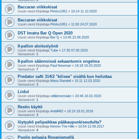
Baccaran viikkokisat
Uusin viesti Kirjoittaja
Pirkko1951
«
10:14 11.10.2020
Baccaran viikkokisat
Uusin viesti Kirjoittaja
Pirkko1951
«
11:00 24.07.2020
DST Imatra Bar Q Open 2020
Uusin viesti Kirjoittaja
Bar Q
«
13:45 22.06.2020
8-pallon aloituslyönti
Uusin viesti Kirjoittaja
Tube
«
17:35 07.05.2020
Vastaukset:
1
8-pallon säännoissä sekaantumis ongelma
Uusin viesti Kirjoittaja
Paul Newman
«
19:18 19.03.2020
Vastaukset:
7
Predator safti 314/2 "kilisee" sisältä kun heiluttaa
Uusin viesti Kirjoittaja
Manu Randell
«
15:11 12.03.2020
Vastaukset:
3
Liidut
Uusin viesti Kirjoittaja
vitillämennään
«
20:46 16.02.2020
Vastaukset:
1
Restin käyttö
Uusin viesti Kirjoittaja
AnttiM82
«
16:19 18.01.2018
Vastaukset:
3
löytyykö pelipaikkaa pääkaupunkiseudulta?
Uusin viesti Kirjoittaja
Kimmo The Hillo
«
10:54 12.09.2017
Vastaukset:
4
Poolin pelaajia Rovaniemellä