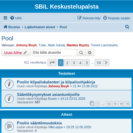
SBiL Keskustelupalsta
UKK
Rekisteröidy
Kirjaudu sisään
E
Etusivu
Lajikohtaiset alueet
Pool
t
Pool
s
Valvojat:
Johnny Boyh
,
Tube
,
Matti Jokela
,
Markku Ryytty
,
Tommi Lamminaho
i
Etsi
Tarkennettu haku
Uusi Aihe
Sivu
1
/
10
1
2
3
4
5
10
Seuraava
911 viestiketjua
…
Tiedotteet
Poolin kilpailukalenteri ja kilpailuohjekirja
Uusin viesti Kirjoittaja
Johnny Boyh
«
21:44 13.08.2012
Sääntökysymykset asiantuntijoille
Uusin viesti Kirjoittaja
Rusto
«
14:13 23.01.2026
Vastaukset:
587
1
12
13
14
15
…
Aiheet
Poolin sääntömuutoksia
Uusin viesti Kirjoittaja
VilleLeppa
«
19:25 12.05.2026
Vastaukset:
3