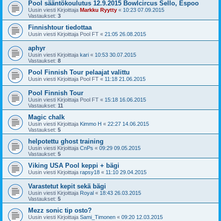
Pool sääntökoulutus 12.9.2015 Bowlcircus Sello, Espoo
Uusin viesti Kirjoittaja
Markku Ryytty
«
10:23 07.09.2015
Vastaukset:
3
Finnishtour tiedottaa
Uusin viesti Kirjoittaja
Pool FT
«
21:05 26.08.2015
aphyr
Uusin viesti Kirjoittaja
kari
«
10:53 30.07.2015
Vastaukset:
8
Pool Finnish Tour pelaajat valittu
Uusin viesti Kirjoittaja
Pool FT
«
11:18 21.06.2015
Pool Finnish Tour
Uusin viesti Kirjoittaja
Pool FT
«
15:18 16.06.2015
Vastaukset:
11
Magic chalk
Uusin viesti Kirjoittaja
Kimmo H
«
22:27 14.06.2015
Vastaukset:
5
helpotettu ghost training
Uusin viesti Kirjoittaja
CnPs
«
09:29 09.05.2015
Vastaukset:
5
Viking USA Pool keppi + bägi
Uusin viesti Kirjoittaja
rapsy18
«
11:10 29.04.2015
Varastetut kepit sekä bägi
Uusin viesti Kirjoittaja
Royal
«
18:43 26.03.2015
Vastaukset:
5
Mezz sonic tip osto?
Uusin viesti Kirjoittaja
Sami_Timonen
«
09:20 12.03.2015