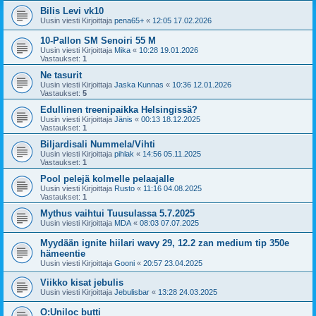
Bilis Levi vk10
Uusin viesti Kirjoittaja
pena65+
«
12:05 17.02.2026
10-Pallon SM Senoiri 55 M
Uusin viesti Kirjoittaja
Mika
«
10:28 19.01.2026
Vastaukset:
1
Ne tasurit
Uusin viesti Kirjoittaja
Jaska Kunnas
«
10:36 12.01.2026
Vastaukset:
5
Edullinen treenipaikka Helsingissä?
Uusin viesti Kirjoittaja
Jänis
«
00:13 18.12.2025
Vastaukset:
1
Biljardisali Nummela/Vihti
Uusin viesti Kirjoittaja
pihlak
«
14:56 05.11.2025
Vastaukset:
1
Pool pelejä kolmelle pelaajalle
Uusin viesti Kirjoittaja
Rusto
«
11:16 04.08.2025
Vastaukset:
1
Mythus vaihtui Tuusulassa 5.7.2025
Uusin viesti Kirjoittaja
MDA
«
08:03 07.07.2025
Myydään ignite hiilari wavy 29, 12.2 zan medium tip 350e
hämeentie
Uusin viesti Kirjoittaja
Gooni
«
20:57 23.04.2025
Viikko kisat jebulis
Uusin viesti Kirjoittaja
Jebulisbar
«
13:28 24.03.2025
O:Uniloc butti