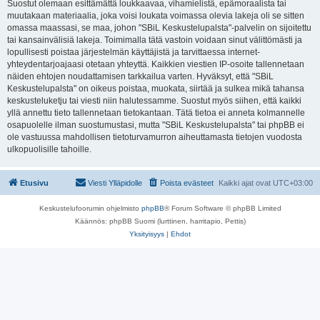
Suostut olemaan esittämättä loukkaavaa, vihamielistä, epämoraalista tai
muutakaan materiaalia, joka voisi loukata voimassa olevia lakeja oli se sitten
omassa maassasi, se maa, johon "SBiL Keskustelupalsta"-palvelin on sijoitettu
tai kansainvälisiä lakeja. Toimimalla tätä vastoin voidaan sinut välittömästi ja
lopullisesti poistaa järjestelmän käyttäjistä ja tarvittaessa internet-
yhteydentarjoajaasi otetaan yhteyttä. Kaikkien viestien IP-osoite tallennetaan
näiden ehtojen noudattamisen tarkkailua varten. Hyväksyt, että "SBiL
Keskustelupalsta" on oikeus poistaa, muokata, siirtää ja sulkea mikä tahansa
keskusteluketju tai viesti niin halutessamme. Suostut myös siihen, että kaikki
yllä annettu tieto tallennetaan tietokantaan. Tätä tietoa ei anneta kolmannelle
osapuolelle ilman suostumustasi, mutta "SBiL Keskustelupalsta" tai phpBB ei
ole vastuussa mahdollisen tietoturvamurron aiheuttamasta tietojen vuodosta
ulkopuolisille tahoille.
Etusivu
Viesti Ylläpidolle
Poista evästeet
Kaikki ajat ovat
UTC+03:00
Keskustelufoorumin ohjelmisto
phpBB
® Forum Software © phpBB Limited
Käännös: phpBB Suomi (lurttinen, harritapio, Pettis)
Yksityisyys
|
Ehdot