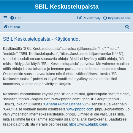
SBiL Keskustelupalsta
UKK
Rekisteröidy
Kirjaudu sisään
E
Etusivu
t
SBiL Keskustelupalsta - Käyttöehdot
s
i
Käyttämällä "SBiL Keskustelupalsta" palvelua (jälkeenpäin "me", "meitä",
"meidän", "SBiL Keskustelupalsta", "https://keskustelu.biljardiverkko.fi:443"),
sitoudut noudattamaan seuraavia ehtoja. Mikäli et hyväksy näitä ehtoja, älä
rekisteröidy ja/tai käytä "SBiL Keskustelupalsta"-palvelua. Me voimme muuttaa
näitä ehtoja koska tahansa ja teemme parhaamme informoidaksemme sinua.
On kuitenkin suositeltavaa lukea nämä ehdot säännöllisesti, koska "SBiL
Keskustelupalsta"-palvelun käyttö vaatii että hyväksyt nämä ehdot siinä
muodossa, kuin ne on päivitetty tai korjattu.
Keskustelufoorumimme käyttää phpBB-ohjelmistoa, (jälkeenpäin "he", "heidät",
"heidän", "phpBB-ohjelmisto", "www.phpbb.com", "phpBB Group", "phpBB
Tiimit"), joka on julkaistu "
General Public License v2
" -lisenssillä (jälkeenpäin
"GPL") ja se voidaan ladata osoitteesta
www.phpbb.com
. phpBB-ohjelmisto luo
vain ympäristön internet-keskustelulle. phpBB Limited ei ole vastuussa siitä,
mitä sallimme tai kiellämme sopivana sisältönä ja/tai käytöksenä. Saadaksesi
lisätietoa phpBB:stä vieraile osoitteessa:
https://www.phpbb.com/
.