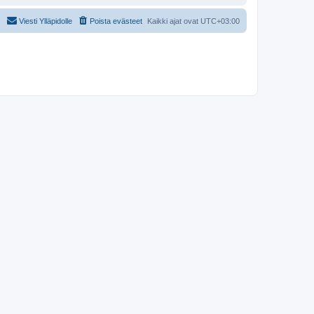
Viesti Ylläpidolle
Poista evästeet
Kaikki ajat ovat
UTC+03:00