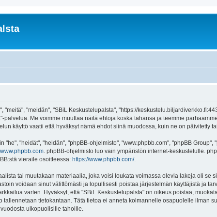
lsta
 "meitä", "meidän", "SBiL Keskustelupalsta", "https://keskustelu.biljardiverkko.fi:4
alsta"-palvelua. Me voimme muuttaa näitä ehtoja koska tahansa ja teemme parhaamm
un käyttö vaatii että hyväksyt nämä ehdot siinä muodossa, kuin ne on päivitetty tai 
"he", "heidät", "heidän", "phpBB-ohjelmisto", "www.phpbb.com", "phpBB Group", "ph
www.phpbb.com
. phpBB-ohjelmisto luo vain ympäristön internet-keskustelulle. php
BB:stä vieraile osoitteessa:
https://www.phpbb.com/
.
lista tai muutakaan materiaalia, joka voisi loukata voimassa olevia lakeja oli se
vastoin voidaan sinut välittömästi ja lopullisesti poistaa järjestelmän käyttäjistä ja t
kkailua varten. Hyväksyt, että "SBiL Keskustelupalsta" on oikeus poistaa, muokata, 
to tallennetaan tietokantaan. Tätä tietoa ei anneta kolmannelle osapuolelle ilman s
uodosta ulkopuolisille tahoille.