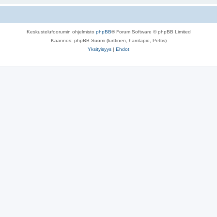
Keskustelufoorumin ohjelmisto
phpBB
® Forum Software © phpBB Limited
Käännös: phpBB Suomi (lurttinen, harritapio, Pettis)
Yksityisyys
|
Ehdot