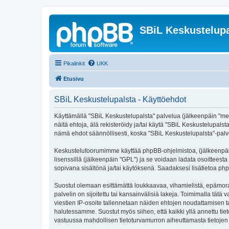
SBiL Keskustelupa
Pikalinkit
UKK
Etusivu
SBiL Keskustelupalsta - Käyttöehdot
Käyttämällä "SBiL Keskustelupalsta" palvelua (jälkeenpäin "me",
näitä ehtoja, älä rekisteröidy ja/tai käytä "SBiL Keskustelup
nämä ehdot säännöllisesti, koska "SBiL Keskustelupalsta"-palvel
Keskustelufoorumimme käyttää phpBB-ohjelmistoa, (jälkeenpäin 
lisenssillä (jälkeenpäin "GPL") ja se voidaan ladata osoitteesta
sopivana sisältönä ja/tai käytöksenä. Saadaksesi lisätietoa php
Suostut olemaan esittämättä loukkaavaa, vihamielistä, epämoraa
palvelin on sijoitettu tai kansainvälisiä lakeja. Toimimalla tätä 
viestien IP-osoite tallennetaan näiden ehtojen noudattamisen tar
halutessamme. Suostut myös siihen, että kaikki yllä annettu tie
vastuussa mahdollisen tietoturvamurron aiheuttamasta tietojen v