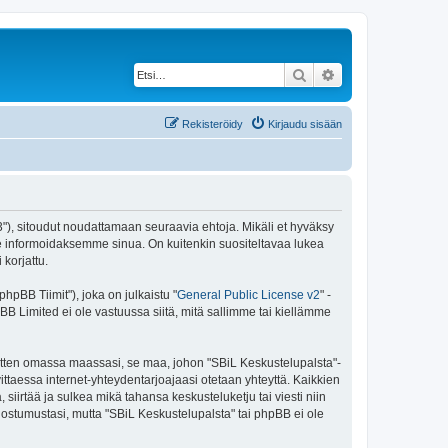
Etsi
Tarkennettu haku
Rekisteröidy
Kirjaudu sisään
43"), sitoudut noudattamaan seuraavia ehtoja. Mikäli et hyväksy
e informoidaksemme sinua. On kuitenkin suositeltavaa lukea
korjattu.
pBB Tiimit"), joka on julkaistu "
General Public License v2
" -
BB Limited ei ole vastuussa siitä, mitä sallimme tai kiellämme
 sitten omassa maassasi, se maa, johon "SBiL Keskustelupalsta"-
arvittaessa internet-yhteydentarjoajaasi otetaan yhteyttä. Kaikkien
siirtää ja sulkea mikä tahansa keskusteluketju tai viesti niin
uostumustasi, mutta "SBiL Keskustelupalsta" tai phpBB ei ole