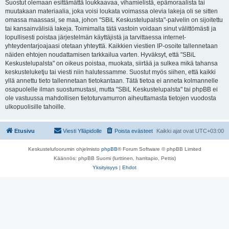
Suostut olemaan esittämättä loukkaavaa, vihamielistä, epämoraalista tai
muutakaan materiaalia, joka voisi loukata voimassa olevia lakeja oli se sitten
omassa maassasi, se maa, johon "SBiL Keskustelupalsta"-palvelin on sijoitettu
tai kansainvälisiä lakeja. Toimimalla tätä vastoin voidaan sinut välittömästi ja
lopullisesti poistaa järjestelmän käyttäjistä ja tarvittaessa internet-
yhteydentarjoajaasi otetaan yhteyttä. Kaikkien viestien IP-osoite tallennetaan
näiden ehtojen noudattamisen tarkkailua varten. Hyväksyt, että "SBiL
Keskustelupalsta" on oikeus poistaa, muokata, siirtää ja sulkea mikä tahansa
keskusteluketju tai viesti niin halutessamme. Suostut myös siihen, että kaikki
yllä annettu tieto tallennetaan tietokantaan. Tätä tietoa ei anneta kolmannelle
osapuolelle ilman suostumustasi, mutta "SBiL Keskustelupalsta" tai phpBB ei
ole vastuussa mahdollisen tietoturvamurron aiheuttamasta tietojen vuodosta
ulkopuolisille tahoille.
Etusivu
Viesti Ylläpidolle
Poista evästeet
Kaikki ajat ovat
UTC+03:00
Keskustelufoorumin ohjelmisto
phpBB
® Forum Software © phpBB Limited
Käännös: phpBB Suomi (lurttinen, harritapio, Pettis)
Yksityisyys
|
Ehdot