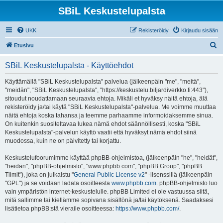
SBiL Keskustelupalsta
UKK
Rekisteröidy
Kirjaudu sisään
E
Etusivu
t
SBiL Keskustelupalsta - Käyttöehdot
s
i
Käyttämällä "SBiL Keskustelupalsta" palvelua (jälkeenpäin "me", "meitä",
"meidän", "SBiL Keskustelupalsta", "https://keskustelu.biljardiverkko.fi:443"),
sitoudut noudattamaan seuraavia ehtoja. Mikäli et hyväksy näitä ehtoja, älä
rekisteröidy ja/tai käytä "SBiL Keskustelupalsta"-palvelua. Me voimme muuttaa
näitä ehtoja koska tahansa ja teemme parhaamme informoidaksemme sinua.
On kuitenkin suositeltavaa lukea nämä ehdot säännöllisesti, koska "SBiL
Keskustelupalsta"-palvelun käyttö vaatii että hyväksyt nämä ehdot siinä
muodossa, kuin ne on päivitetty tai korjattu.
Keskustelufoorumimme käyttää phpBB-ohjelmistoa, (jälkeenpäin "he", "heidät",
"heidän", "phpBB-ohjelmisto", "www.phpbb.com", "phpBB Group", "phpBB
Tiimit"), joka on julkaistu "
General Public License v2
" -lisenssillä (jälkeenpäin
"GPL") ja se voidaan ladata osoitteesta
www.phpbb.com
. phpBB-ohjelmisto luo
vain ympäristön internet-keskustelulle. phpBB Limited ei ole vastuussa siitä,
mitä sallimme tai kiellämme sopivana sisältönä ja/tai käytöksenä. Saadaksesi
lisätietoa phpBB:stä vieraile osoitteessa:
https://www.phpbb.com/
.