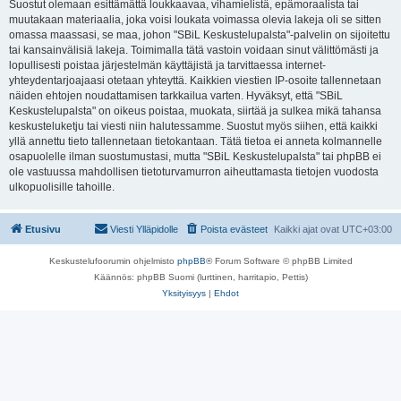
Suostut olemaan esittämättä loukkaavaa, vihamielistä, epämoraalista tai
muutakaan materiaalia, joka voisi loukata voimassa olevia lakeja oli se sitten
omassa maassasi, se maa, johon "SBiL Keskustelupalsta"-palvelin on sijoitettu
tai kansainvälisiä lakeja. Toimimalla tätä vastoin voidaan sinut välittömästi ja
lopullisesti poistaa järjestelmän käyttäjistä ja tarvittaessa internet-
yhteydentarjoajaasi otetaan yhteyttä. Kaikkien viestien IP-osoite tallennetaan
näiden ehtojen noudattamisen tarkkailua varten. Hyväksyt, että "SBiL
Keskustelupalsta" on oikeus poistaa, muokata, siirtää ja sulkea mikä tahansa
keskusteluketju tai viesti niin halutessamme. Suostut myös siihen, että kaikki
yllä annettu tieto tallennetaan tietokantaan. Tätä tietoa ei anneta kolmannelle
osapuolelle ilman suostumustasi, mutta "SBiL Keskustelupalsta" tai phpBB ei
ole vastuussa mahdollisen tietoturvamurron aiheuttamasta tietojen vuodosta
ulkopuolisille tahoille.
Etusivu
Viesti Ylläpidolle
Poista evästeet
Kaikki ajat ovat
UTC+03:00
Keskustelufoorumin ohjelmisto
phpBB
® Forum Software © phpBB Limited
Käännös: phpBB Suomi (lurttinen, harritapio, Pettis)
Yksityisyys
|
Ehdot