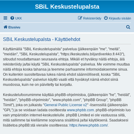
SBiL Keskustelupalsta
UKK
Rekisteröidy
Kirjaudu sisään
E
Etusivu
t
SBiL Keskustelupalsta - Käyttöehdot
s
i
Käyttämällä "SBiL Keskustelupalsta" palvelua (jälkeenpäin "me", "meitä",
"meidän", "SBiL Keskustelupalsta", "https://keskustelu.biljardiverkko.fi:443"),
sitoudut noudattamaan seuraavia ehtoja. Mikäli et hyväksy näitä ehtoja, älä
rekisteröidy ja/tai käytä "SBiL Keskustelupalsta"-palvelua. Me voimme muuttaa
näitä ehtoja koska tahansa ja teemme parhaamme informoidaksemme sinua.
On kuitenkin suositeltavaa lukea nämä ehdot säännöllisesti, koska "SBiL
Keskustelupalsta"-palvelun käyttö vaatii että hyväksyt nämä ehdot siinä
muodossa, kuin ne on päivitetty tai korjattu.
Keskustelufoorumimme käyttää phpBB-ohjelmistoa, (jälkeenpäin "he", "heidät",
"heidän", "phpBB-ohjelmisto", "www.phpbb.com", "phpBB Group", "phpBB
Tiimit"), joka on julkaistu "
General Public License v2
" -lisenssillä (jälkeenpäin
"GPL") ja se voidaan ladata osoitteesta
www.phpbb.com
. phpBB-ohjelmisto luo
vain ympäristön internet-keskustelulle. phpBB Limited ei ole vastuussa siitä,
mitä sallimme tai kiellämme sopivana sisältönä ja/tai käytöksenä. Saadaksesi
lisätietoa phpBB:stä vieraile osoitteessa:
https://www.phpbb.com/
.