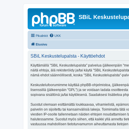
SBiL Keskustelupa
Pikalinkit
UKK
Etusivu
SBiL Keskustelupalsta - Käyttöehdot
Käyttämällä "SBiL Keskustelupalsta" palvelua (jälkeenpäin "me",
näitä ehtoja, älä rekisteröidy ja/tai käytä "SBiL Keskustelup
nämä ehdot säännöllisesti, koska "SBiL Keskustelupalsta"-palvel
Keskustelufoorumimme käyttää phpBB-ohjelmistoa, (jälkeenpäin 
lisenssillä (jälkeenpäin "GPL") ja se voidaan ladata osoitteesta
sopivana sisältönä ja/tai käytöksenä. Saadaksesi lisätietoa php
Suostut olemaan esittämättä loukkaavaa, vihamielistä, epämoraa
palvelin on sijoitettu tai kansainvälisiä lakeja. Toimimalla tätä 
viestien IP-osoite tallennetaan näiden ehtojen noudattamisen tar
halutessamme. Suostut myös siihen, että kaikki yllä annettu tie
vastuussa mahdollisen tietoturvamurron aiheuttamasta tietojen v