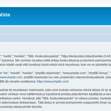
lsta
 "meitä", "meidän", "SBiL Keskustelupalsta", "https://keskustelu.biljardiverkko.fi:4
alsta"-palvelua. Me voimme muuttaa näitä ehtoja koska tahansa ja teemme parhaamm
un käyttö vaatii että hyväksyt nämä ehdot siinä muodossa, kuin ne on päivitetty tai 
"he", "heidät", "heidän", "phpBB-ohjelmisto", "www.phpbb.com", "phpBB Group", "ph
www.phpbb.com
. phpBB-ohjelmisto luo vain ympäristön internet-keskustelulle. php
BB:stä vieraile osoitteessa:
https://www.phpbb.com/
.
lista tai muutakaan materiaalia, joka voisi loukata voimassa olevia lakeja oli se
vastoin voidaan sinut välittömästi ja lopullisesti poistaa järjestelmän käyttäjistä ja t
kkailua varten. Hyväksyt, että "SBiL Keskustelupalsta" on oikeus poistaa, muokata, 
to tallennetaan tietokantaan. Tätä tietoa ei anneta kolmannelle osapuolelle ilman s
uodosta ulkopuolisille tahoille.