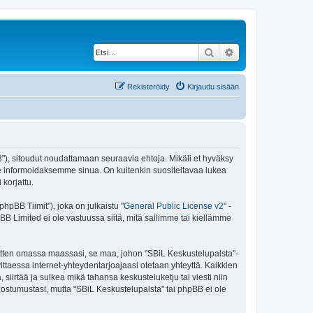
Etsi
Tarkennettu haku
Rekisteröidy
Kirjaudu sisään
43"), sitoudut noudattamaan seuraavia ehtoja. Mikäli et hyväksy
e informoidaksemme sinua. On kuitenkin suositeltavaa lukea
korjattu.
pBB Tiimit"), joka on julkaistu "
General Public License v2
" -
BB Limited ei ole vastuussa siitä, mitä sallimme tai kiellämme
 sitten omassa maassasi, se maa, johon "SBiL Keskustelupalsta"-
arvittaessa internet-yhteydentarjoajaasi otetaan yhteyttä. Kaikkien
siirtää ja sulkea mikä tahansa keskusteluketju tai viesti niin
uostumustasi, mutta "SBiL Keskustelupalsta" tai phpBB ei ole