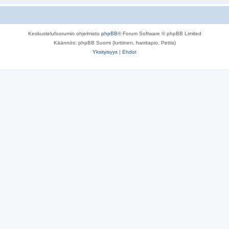
Keskustelufoorumin ohjelmisto
phpBB
® Forum Software © phpBB Limited
Käännös: phpBB Suomi (lurttinen, harritapio, Pettis)
Yksityisyys
|
Ehdot