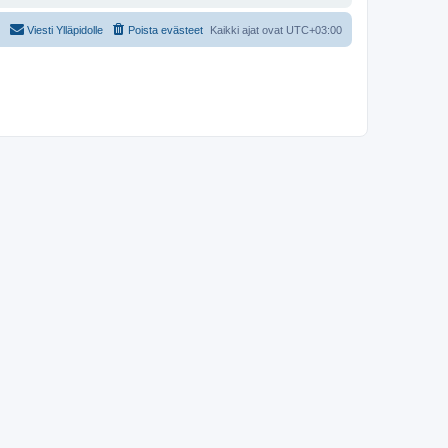
Viesti Ylläpidolle
Poista evästeet
Kaikki ajat ovat
UTC+03:00