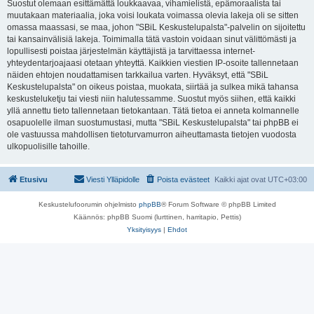
Suostut olemaan esittämättä loukkaavaa, vihamielistä, epämoraalista tai
muutakaan materiaalia, joka voisi loukata voimassa olevia lakeja oli se sitten
omassa maassasi, se maa, johon "SBiL Keskustelupalsta"-palvelin on sijoitettu
tai kansainvälisiä lakeja. Toimimalla tätä vastoin voidaan sinut välittömästi ja
lopullisesti poistaa järjestelmän käyttäjistä ja tarvittaessa internet-
yhteydentarjoajaasi otetaan yhteyttä. Kaikkien viestien IP-osoite tallennetaan
näiden ehtojen noudattamisen tarkkailua varten. Hyväksyt, että "SBiL
Keskustelupalsta" on oikeus poistaa, muokata, siirtää ja sulkea mikä tahansa
keskusteluketju tai viesti niin halutessamme. Suostut myös siihen, että kaikki
yllä annettu tieto tallennetaan tietokantaan. Tätä tietoa ei anneta kolmannelle
osapuolelle ilman suostumustasi, mutta "SBiL Keskustelupalsta" tai phpBB ei
ole vastuussa mahdollisen tietoturvamurron aiheuttamasta tietojen vuodosta
ulkopuolisille tahoille.
Etusivu
Viesti Ylläpidolle
Poista evästeet
Kaikki ajat ovat
UTC+03:00
Keskustelufoorumin ohjelmisto
phpBB
® Forum Software © phpBB Limited
Käännös: phpBB Suomi (lurttinen, harritapio, Pettis)
Yksityisyys
|
Ehdot