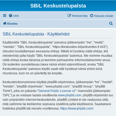
SBiL Keskustelupalsta
UKK
Rekisteröidy
Kirjaudu sisään
E
Etusivu
t
SBiL Keskustelupalsta - Käyttöehdot
s
i
Käyttämällä "SBiL Keskustelupalsta" palvelua (jälkeenpäin "me", "meitä",
"meidän", "SBiL Keskustelupalsta", "https://keskustelu.biljardiverkko.fi:443"),
sitoudut noudattamaan seuraavia ehtoja. Mikäli et hyväksy näitä ehtoja, älä
rekisteröidy ja/tai käytä "SBiL Keskustelupalsta"-palvelua. Me voimme muuttaa
näitä ehtoja koska tahansa ja teemme parhaamme informoidaksemme sinua.
On kuitenkin suositeltavaa lukea nämä ehdot säännöllisesti, koska "SBiL
Keskustelupalsta"-palvelun käyttö vaatii että hyväksyt nämä ehdot siinä
muodossa, kuin ne on päivitetty tai korjattu.
Keskustelufoorumimme käyttää phpBB-ohjelmistoa, (jälkeenpäin "he", "heidät",
"heidän", "phpBB-ohjelmisto", "www.phpbb.com", "phpBB Group", "phpBB
Tiimit"), joka on julkaistu "
General Public License v2
" -lisenssillä (jälkeenpäin
"GPL") ja se voidaan ladata osoitteesta
www.phpbb.com
. phpBB-ohjelmisto luo
vain ympäristön internet-keskustelulle. phpBB Limited ei ole vastuussa siitä,
mitä sallimme tai kiellämme sopivana sisältönä ja/tai käytöksenä. Saadaksesi
lisätietoa phpBB:stä vieraile osoitteessa:
https://www.phpbb.com/
.