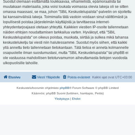
Suostut olemaan esittämättä loukkaavaa, vihamielistä, epämoraalista tai
muutakaan materiaalia, joka voisi loukata voimassa olevia lakeja oli se sitten
omassa maassasi, se maa, johon "SBiL Keskustelupalsta"-palvelin on sijoitettu
tai kansainvälisiä lakeja. Toimimalla tätä vastoin voidaan sinut välittömästi ja
lopullisesti poistaa järjestelmän käyttäjistä ja tarvittaessa internet-
yhteydentarjoajaasi otetaan yhteyttä. Kaikkien viestien IP-osoite tallennetaan
näiden ehtojen noudattamisen tarkkailua varten. Hyväksyt, että "SBiL
Keskustelupalsta" on oikeus poistaa, muokata, siirtää ja sulkea mikä tahansa
keskusteluketju tai viesti niin halutessamme. Suostut myös siihen, että kaikki
yllä annettu tieto tallennetaan tietokantaan. Tätä tietoa ei anneta kolmannelle
osapuolelle ilman suostumustasi, mutta "SBiL Keskustelupalsta" tai phpBB ei
ole vastuussa mahdollisen tietoturvamurron aiheuttamasta tietojen vuodosta
ulkopuolisille tahoille.
Etusivu
Viesti Ylläpidolle
Poista evästeet
Kaikki ajat ovat
UTC+03:00
Keskustelufoorumin ohjelmisto
phpBB
® Forum Software © phpBB Limited
Käännös: phpBB Suomi (lurttinen, harritapio, Pettis)
Yksityisyys
|
Ehdot