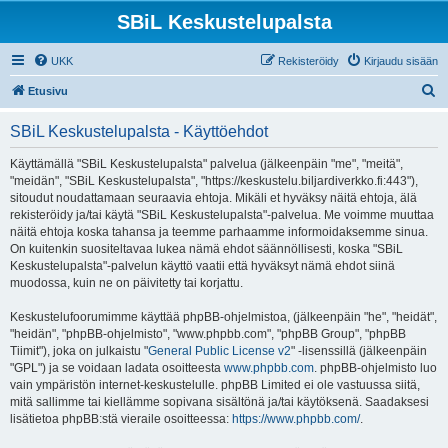
SBiL Keskustelupalsta
UKK
Rekisteröidy
Kirjaudu sisään
E
Etusivu
t
SBiL Keskustelupalsta - Käyttöehdot
s
i
Käyttämällä "SBiL Keskustelupalsta" palvelua (jälkeenpäin "me", "meitä",
"meidän", "SBiL Keskustelupalsta", "https://keskustelu.biljardiverkko.fi:443"),
sitoudut noudattamaan seuraavia ehtoja. Mikäli et hyväksy näitä ehtoja, älä
rekisteröidy ja/tai käytä "SBiL Keskustelupalsta"-palvelua. Me voimme muuttaa
näitä ehtoja koska tahansa ja teemme parhaamme informoidaksemme sinua.
On kuitenkin suositeltavaa lukea nämä ehdot säännöllisesti, koska "SBiL
Keskustelupalsta"-palvelun käyttö vaatii että hyväksyt nämä ehdot siinä
muodossa, kuin ne on päivitetty tai korjattu.
Keskustelufoorumimme käyttää phpBB-ohjelmistoa, (jälkeenpäin "he", "heidät",
"heidän", "phpBB-ohjelmisto", "www.phpbb.com", "phpBB Group", "phpBB
Tiimit"), joka on julkaistu "
General Public License v2
" -lisenssillä (jälkeenpäin
"GPL") ja se voidaan ladata osoitteesta
www.phpbb.com
. phpBB-ohjelmisto luo
vain ympäristön internet-keskustelulle. phpBB Limited ei ole vastuussa siitä,
mitä sallimme tai kiellämme sopivana sisältönä ja/tai käytöksenä. Saadaksesi
lisätietoa phpBB:stä vieraile osoitteessa:
https://www.phpbb.com/
.