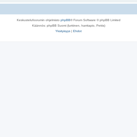
Keskustelufoorumin ohjelmisto
phpBB
® Forum Software © phpBB Limited
Käännös: phpBB Suomi (lurttinen, harritapio, Pettis)
Yksityisyys
|
Ehdot