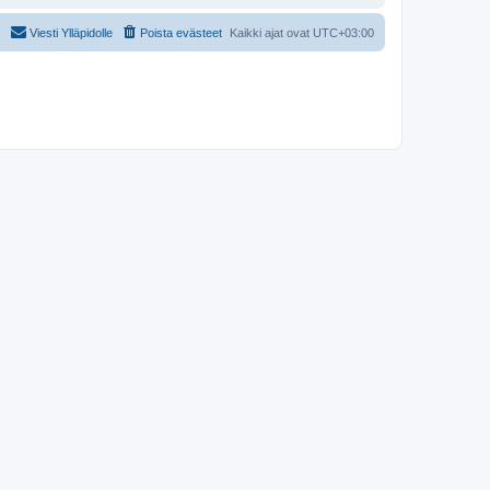
Viesti Ylläpidolle
Poista evästeet
Kaikki ajat ovat
UTC+03:00