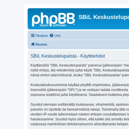
SBiL Keskustelupa
Pikalinkit
UKK
Etusivu
SBiL Keskustelupalsta - Käyttöehdot
Käyttämällä "SBiL Keskustelupalsta" palvelua (jälkeenpäin "me",
näitä ehtoja, älä rekisteröidy ja/tai käytä "SBiL Keskustelup
nämä ehdot säännöllisesti, koska "SBiL Keskustelupalsta"-palvel
Keskustelufoorumimme käyttää phpBB-ohjelmistoa, (jälkeenpäin 
lisenssillä (jälkeenpäin "GPL") ja se voidaan ladata osoitteesta
sopivana sisältönä ja/tai käytöksenä. Saadaksesi lisätietoa php
Suostut olemaan esittämättä loukkaavaa, vihamielistä, epämoraa
palvelin on sijoitettu tai kansainvälisiä lakeja. Toimimalla tätä 
viestien IP-osoite tallennetaan näiden ehtojen noudattamisen tar
halutessamme. Suostut myös siihen, että kaikki yllä annettu tie
vastuussa mahdollisen tietoturvamurron aiheuttamasta tietojen v