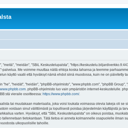
lsta
 "meitä", "meidän", "SBiL Keskustelupalsta", "https://keskustelu.biljardiverkko.fi:4
alsta"-palvelua. Me voimme muuttaa näitä ehtoja koska tahansa ja teemme parhaamm
un käyttö vaatii että hyväksyt nämä ehdot siinä muodossa, kuin ne on päivitetty tai 
"he", "heidät", "heidän", "phpBB-ohjelmisto", "www.phpbb.com", "phpBB Group", "ph
www.phpbb.com
. phpBB-ohjelmisto luo vain ympäristön internet-keskustelulle. php
BB:stä vieraile osoitteessa:
https://www.phpbb.com/
.
lista tai muutakaan materiaalia, joka voisi loukata voimassa olevia lakeja oli se
vastoin voidaan sinut välittömästi ja lopullisesti poistaa järjestelmän käyttäjistä ja t
kkailua varten. Hyväksyt, että "SBiL Keskustelupalsta" on oikeus poistaa, muokata, 
to tallennetaan tietokantaan. Tätä tietoa ei anneta kolmannelle osapuolelle ilman s
uodosta ulkopuolisille tahoille.