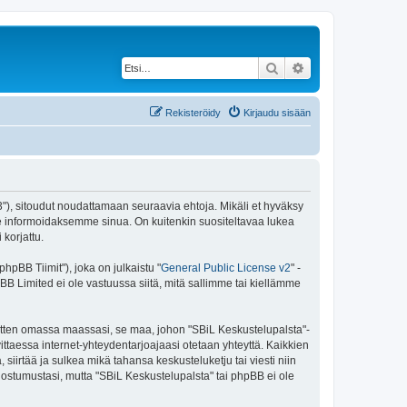
Etsi
Tarkennettu haku
Rekisteröidy
Kirjaudu sisään
43"), sitoudut noudattamaan seuraavia ehtoja. Mikäli et hyväksy
e informoidaksemme sinua. On kuitenkin suositeltavaa lukea
korjattu.
pBB Tiimit"), joka on julkaistu "
General Public License v2
" -
BB Limited ei ole vastuussa siitä, mitä sallimme tai kiellämme
 sitten omassa maassasi, se maa, johon "SBiL Keskustelupalsta"-
arvittaessa internet-yhteydentarjoajaasi otetaan yhteyttä. Kaikkien
siirtää ja sulkea mikä tahansa keskusteluketju tai viesti niin
uostumustasi, mutta "SBiL Keskustelupalsta" tai phpBB ei ole