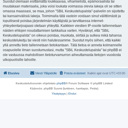
Suostut olemaan esittämättä loukkaavaa, vihamielistä, epämoraalista tai
muutakaan materiaalia, joka voisi loukata voimassa olevia lakeja oli se sitten
omassa maassasi, se maa, johon "SBiL Keskustelupalsta"-palvelin on sijoitettu
tai kansainvälisiä lakeja. Toimimalla tätä vastoin voidaan sinut välittömästi ja
lopullisesti poistaa järjestelmän käyttäjistä ja tarvittaessa internet-
yhteydentarjoajaasi otetaan yhteyttä. Kaikkien viestien IP-osoite tallennetaan
näiden ehtojen noudattamisen tarkkailua varten. Hyväksyt, että "SBiL
Keskustelupalsta" on oikeus poistaa, muokata, siirtää ja sulkea mikä tahansa
keskusteluketju tai viesti niin halutessamme. Suostut myös siihen, että kaikki
yllä annettu tieto tallennetaan tietokantaan. Tätä tietoa ei anneta kolmannelle
osapuolelle ilman suostumustasi, mutta "SBiL Keskustelupalsta" tai phpBB ei
ole vastuussa mahdollisen tietoturvamurron aiheuttamasta tietojen vuodosta
ulkopuolisille tahoille.
Etusivu
Viesti Ylläpidolle
Poista evästeet
Kaikki ajat ovat
UTC+03:00
Keskustelufoorumin ohjelmisto
phpBB
® Forum Software © phpBB Limited
Käännös: phpBB Suomi (lurttinen, harritapio, Pettis)
Yksityisyys
|
Ehdot