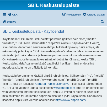
SBiL Keskustelupalsta
UKK
Rekisteröidy
Kirjaudu sisään
E
Etusivu
t
SBiL Keskustelupalsta - Käyttöehdot
s
i
Käyttämällä "SBiL Keskustelupalsta" palvelua (jälkeenpäin "me", "meitä",
"meidän", "SBiL Keskustelupalsta", "https://keskustelu.biljardiverkko.fi:443"),
sitoudut noudattamaan seuraavia ehtoja. Mikäli et hyväksy näitä ehtoja, älä
rekisteröidy ja/tai käytä "SBiL Keskustelupalsta"-palvelua. Me voimme muuttaa
näitä ehtoja koska tahansa ja teemme parhaamme informoidaksemme sinua.
On kuitenkin suositeltavaa lukea nämä ehdot säännöllisesti, koska "SBiL
Keskustelupalsta"-palvelun käyttö vaatii että hyväksyt nämä ehdot siinä
muodossa, kuin ne on päivitetty tai korjattu.
Keskustelufoorumimme käyttää phpBB-ohjelmistoa, (jälkeenpäin "he", "heidät",
"heidän", "phpBB-ohjelmisto", "www.phpbb.com", "phpBB Group", "phpBB
Tiimit"), joka on julkaistu "
General Public License v2
" -lisenssillä (jälkeenpäin
"GPL") ja se voidaan ladata osoitteesta
www.phpbb.com
. phpBB-ohjelmisto luo
vain ympäristön internet-keskustelulle. phpBB Limited ei ole vastuussa siitä,
mitä sallimme tai kiellämme sopivana sisältönä ja/tai käytöksenä. Saadaksesi
lisätietoa phpBB:stä vieraile osoitteessa:
https://www.phpbb.com/
.