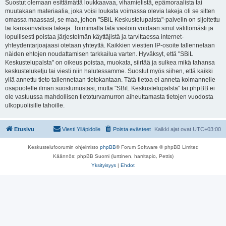
Suostut olemaan esittämättä loukkaavaa, vihamielistä, epämoraalista tai
muutakaan materiaalia, joka voisi loukata voimassa olevia lakeja oli se sitten
omassa maassasi, se maa, johon "SBiL Keskustelupalsta"-palvelin on sijoitettu
tai kansainvälisiä lakeja. Toimimalla tätä vastoin voidaan sinut välittömästi ja
lopullisesti poistaa järjestelmän käyttäjistä ja tarvittaessa internet-
yhteydentarjoajaasi otetaan yhteyttä. Kaikkien viestien IP-osoite tallennetaan
näiden ehtojen noudattamisen tarkkailua varten. Hyväksyt, että "SBiL
Keskustelupalsta" on oikeus poistaa, muokata, siirtää ja sulkea mikä tahansa
keskusteluketju tai viesti niin halutessamme. Suostut myös siihen, että kaikki
yllä annettu tieto tallennetaan tietokantaan. Tätä tietoa ei anneta kolmannelle
osapuolelle ilman suostumustasi, mutta "SBiL Keskustelupalsta" tai phpBB ei
ole vastuussa mahdollisen tietoturvamurron aiheuttamasta tietojen vuodosta
ulkopuolisille tahoille.
Etusivu
Viesti Ylläpidolle
Poista evästeet
Kaikki ajat ovat
UTC+03:00
Keskustelufoorumin ohjelmisto
phpBB
® Forum Software © phpBB Limited
Käännös: phpBB Suomi (lurttinen, harritapio, Pettis)
Yksityisyys
|
Ehdot