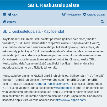
SBiL Keskustelupalsta
UKK
Rekisteröidy
Kirjaudu sisään
E
Etusivu
t
SBiL Keskustelupalsta - Käyttöehdot
s
i
Käyttämällä "SBiL Keskustelupalsta" palvelua (jälkeenpäin "me", "meitä",
"meidän", "SBiL Keskustelupalsta", "https://keskustelu.biljardiverkko.fi:443"),
sitoudut noudattamaan seuraavia ehtoja. Mikäli et hyväksy näitä ehtoja, älä
rekisteröidy ja/tai käytä "SBiL Keskustelupalsta"-palvelua. Me voimme muuttaa
näitä ehtoja koska tahansa ja teemme parhaamme informoidaksemme sinua.
On kuitenkin suositeltavaa lukea nämä ehdot säännöllisesti, koska "SBiL
Keskustelupalsta"-palvelun käyttö vaatii että hyväksyt nämä ehdot siinä
muodossa, kuin ne on päivitetty tai korjattu.
Keskustelufoorumimme käyttää phpBB-ohjelmistoa, (jälkeenpäin "he", "heidät",
"heidän", "phpBB-ohjelmisto", "www.phpbb.com", "phpBB Group", "phpBB
Tiimit"), joka on julkaistu "
General Public License v2
" -lisenssillä (jälkeenpäin
"GPL") ja se voidaan ladata osoitteesta
www.phpbb.com
. phpBB-ohjelmisto luo
vain ympäristön internet-keskustelulle. phpBB Limited ei ole vastuussa siitä,
mitä sallimme tai kiellämme sopivana sisältönä ja/tai käytöksenä. Saadaksesi
lisätietoa phpBB:stä vieraile osoitteessa:
https://www.phpbb.com/
.