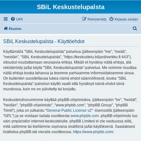
SBiL Keskustelupalsta
UKK
Rekisteröidy
Kirjaudu sisään
E
Etusivu
t
SBiL Keskustelupalsta - Käyttöehdot
s
i
Käyttämällä "SBiL Keskustelupalsta" palvelua (jälkeenpäin "me", "meitä",
"meidän", "SBiL Keskustelupalsta", "https://keskustelu.biljardiverkko.fi:443"),
sitoudut noudattamaan seuraavia ehtoja. Mikäli et hyväksy näitä ehtoja, älä
rekisteröidy ja/tai käytä "SBiL Keskustelupalsta"-palvelua. Me voimme muuttaa
näitä ehtoja koska tahansa ja teemme parhaamme informoidaksemme sinua.
On kuitenkin suositeltavaa lukea nämä ehdot säännöllisesti, koska "SBiL
Keskustelupalsta"-palvelun käyttö vaatii että hyväksyt nämä ehdot siinä
muodossa, kuin ne on päivitetty tai korjattu.
Keskustelufoorumimme käyttää phpBB-ohjelmistoa, (jälkeenpäin "he", "heidät",
"heidän", "phpBB-ohjelmisto", "www.phpbb.com", "phpBB Group", "phpBB
Tiimit"), joka on julkaistu "
General Public License v2
" -lisenssillä (jälkeenpäin
"GPL") ja se voidaan ladata osoitteesta
www.phpbb.com
. phpBB-ohjelmisto luo
vain ympäristön internet-keskustelulle. phpBB Limited ei ole vastuussa siitä,
mitä sallimme tai kiellämme sopivana sisältönä ja/tai käytöksenä. Saadaksesi
lisätietoa phpBB:stä vieraile osoitteessa:
https://www.phpbb.com/
.