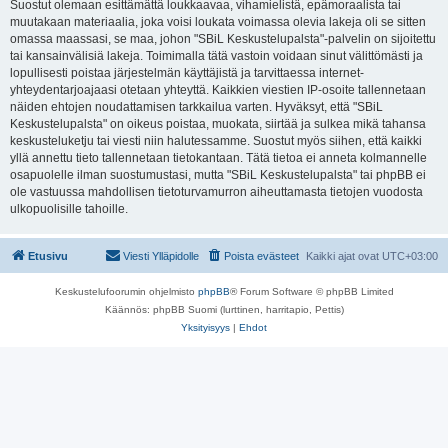
Suostut olemaan esittämättä loukkaavaa, vihamielistä, epämoraalista tai
muutakaan materiaalia, joka voisi loukata voimassa olevia lakeja oli se sitten
omassa maassasi, se maa, johon "SBiL Keskustelupalsta"-palvelin on sijoitettu
tai kansainvälisiä lakeja. Toimimalla tätä vastoin voidaan sinut välittömästi ja
lopullisesti poistaa järjestelmän käyttäjistä ja tarvittaessa internet-
yhteydentarjoajaasi otetaan yhteyttä. Kaikkien viestien IP-osoite tallennetaan
näiden ehtojen noudattamisen tarkkailua varten. Hyväksyt, että "SBiL
Keskustelupalsta" on oikeus poistaa, muokata, siirtää ja sulkea mikä tahansa
keskusteluketju tai viesti niin halutessamme. Suostut myös siihen, että kaikki
yllä annettu tieto tallennetaan tietokantaan. Tätä tietoa ei anneta kolmannelle
osapuolelle ilman suostumustasi, mutta "SBiL Keskustelupalsta" tai phpBB ei
ole vastuussa mahdollisen tietoturvamurron aiheuttamasta tietojen vuodosta
ulkopuolisille tahoille.
Etusivu
Viesti Ylläpidolle
Poista evästeet
Kaikki ajat ovat
UTC+03:00
Keskustelufoorumin ohjelmisto
phpBB
® Forum Software © phpBB Limited
Käännös: phpBB Suomi (lurttinen, harritapio, Pettis)
Yksityisyys
|
Ehdot