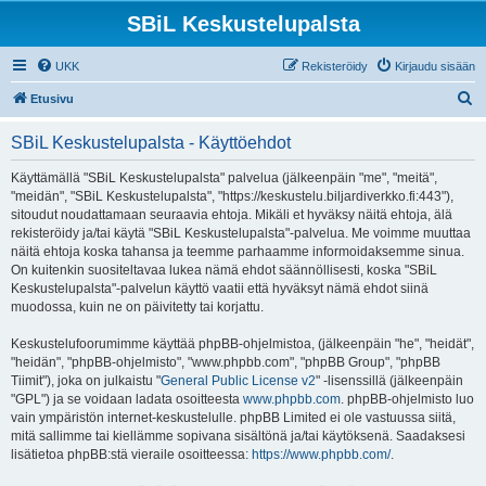
SBiL Keskustelupalsta
UKK
Rekisteröidy
Kirjaudu sisään
E
Etusivu
t
SBiL Keskustelupalsta - Käyttöehdot
s
i
Käyttämällä "SBiL Keskustelupalsta" palvelua (jälkeenpäin "me", "meitä",
"meidän", "SBiL Keskustelupalsta", "https://keskustelu.biljardiverkko.fi:443"),
sitoudut noudattamaan seuraavia ehtoja. Mikäli et hyväksy näitä ehtoja, älä
rekisteröidy ja/tai käytä "SBiL Keskustelupalsta"-palvelua. Me voimme muuttaa
näitä ehtoja koska tahansa ja teemme parhaamme informoidaksemme sinua.
On kuitenkin suositeltavaa lukea nämä ehdot säännöllisesti, koska "SBiL
Keskustelupalsta"-palvelun käyttö vaatii että hyväksyt nämä ehdot siinä
muodossa, kuin ne on päivitetty tai korjattu.
Keskustelufoorumimme käyttää phpBB-ohjelmistoa, (jälkeenpäin "he", "heidät",
"heidän", "phpBB-ohjelmisto", "www.phpbb.com", "phpBB Group", "phpBB
Tiimit"), joka on julkaistu "
General Public License v2
" -lisenssillä (jälkeenpäin
"GPL") ja se voidaan ladata osoitteesta
www.phpbb.com
. phpBB-ohjelmisto luo
vain ympäristön internet-keskustelulle. phpBB Limited ei ole vastuussa siitä,
mitä sallimme tai kiellämme sopivana sisältönä ja/tai käytöksenä. Saadaksesi
lisätietoa phpBB:stä vieraile osoitteessa:
https://www.phpbb.com/
.