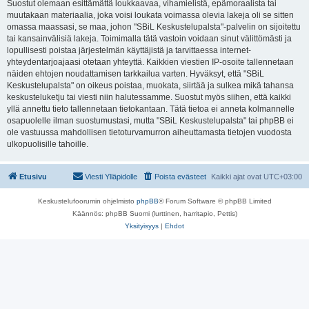
Suostut olemaan esittämättä loukkaavaa, vihamielistä, epämoraalista tai
muutakaan materiaalia, joka voisi loukata voimassa olevia lakeja oli se sitten
omassa maassasi, se maa, johon "SBiL Keskustelupalsta"-palvelin on sijoitettu
tai kansainvälisiä lakeja. Toimimalla tätä vastoin voidaan sinut välittömästi ja
lopullisesti poistaa järjestelmän käyttäjistä ja tarvittaessa internet-
yhteydentarjoajaasi otetaan yhteyttä. Kaikkien viestien IP-osoite tallennetaan
näiden ehtojen noudattamisen tarkkailua varten. Hyväksyt, että "SBiL
Keskustelupalsta" on oikeus poistaa, muokata, siirtää ja sulkea mikä tahansa
keskusteluketju tai viesti niin halutessamme. Suostut myös siihen, että kaikki
yllä annettu tieto tallennetaan tietokantaan. Tätä tietoa ei anneta kolmannelle
osapuolelle ilman suostumustasi, mutta "SBiL Keskustelupalsta" tai phpBB ei
ole vastuussa mahdollisen tietoturvamurron aiheuttamasta tietojen vuodosta
ulkopuolisille tahoille.
Etusivu
Viesti Ylläpidolle
Poista evästeet
Kaikki ajat ovat
UTC+03:00
Keskustelufoorumin ohjelmisto
phpBB
® Forum Software © phpBB Limited
Käännös: phpBB Suomi (lurttinen, harritapio, Pettis)
Yksityisyys
|
Ehdot