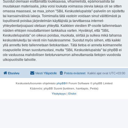
Suostut olemaan esittämättä loukkaavaa, vihamielistä, epämoraalista tai
muutakaan materiaalia, joka voisi loukata voimassa olevia lakeja oli se sitten
omassa maassasi, se maa, johon "SBiL Keskustelupalsta"-palvelin on sijoitettu
tai kansainvälisiä lakeja. Toimimalla tätä vastoin voidaan sinut välittömästi ja
lopullisesti poistaa järjestelmän käyttäjistä ja tarvittaessa internet-
yhteydentarjoajaasi otetaan yhteyttä. Kaikkien viestien IP-osoite tallennetaan
näiden ehtojen noudattamisen tarkkailua varten. Hyväksyt, että "SBiL
Keskustelupalsta" on oikeus poistaa, muokata, siirtää ja sulkea mikä tahansa
keskusteluketju tai viesti niin halutessamme. Suostut myös siihen, että kaikki
yllä annettu tieto tallennetaan tietokantaan. Tätä tietoa ei anneta kolmannelle
osapuolelle ilman suostumustasi, mutta "SBiL Keskustelupalsta" tai phpBB ei
ole vastuussa mahdollisen tietoturvamurron aiheuttamasta tietojen vuodosta
ulkopuolisille tahoille.
Etusivu
Viesti Ylläpidolle
Poista evästeet
Kaikki ajat ovat
UTC+03:00
Keskustelufoorumin ohjelmisto
phpBB
® Forum Software © phpBB Limited
Käännös: phpBB Suomi (lurttinen, harritapio, Pettis)
Yksityisyys
|
Ehdot