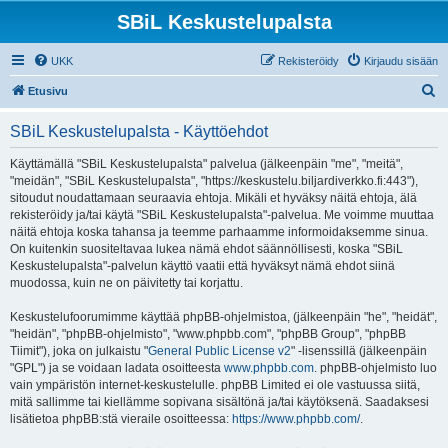
SBiL Keskustelupalsta
UKK
Rekisteröidy
Kirjaudu sisään
E
Etusivu
t
SBiL Keskustelupalsta - Käyttöehdot
s
i
Käyttämällä "SBiL Keskustelupalsta" palvelua (jälkeenpäin "me", "meitä",
"meidän", "SBiL Keskustelupalsta", "https://keskustelu.biljardiverkko.fi:443"),
sitoudut noudattamaan seuraavia ehtoja. Mikäli et hyväksy näitä ehtoja, älä
rekisteröidy ja/tai käytä "SBiL Keskustelupalsta"-palvelua. Me voimme muuttaa
näitä ehtoja koska tahansa ja teemme parhaamme informoidaksemme sinua.
On kuitenkin suositeltavaa lukea nämä ehdot säännöllisesti, koska "SBiL
Keskustelupalsta"-palvelun käyttö vaatii että hyväksyt nämä ehdot siinä
muodossa, kuin ne on päivitetty tai korjattu.
Keskustelufoorumimme käyttää phpBB-ohjelmistoa, (jälkeenpäin "he", "heidät",
"heidän", "phpBB-ohjelmisto", "www.phpbb.com", "phpBB Group", "phpBB
Tiimit"), joka on julkaistu "
General Public License v2
" -lisenssillä (jälkeenpäin
"GPL") ja se voidaan ladata osoitteesta
www.phpbb.com
. phpBB-ohjelmisto luo
vain ympäristön internet-keskustelulle. phpBB Limited ei ole vastuussa siitä,
mitä sallimme tai kiellämme sopivana sisältönä ja/tai käytöksenä. Saadaksesi
lisätietoa phpBB:stä vieraile osoitteessa:
https://www.phpbb.com/
.