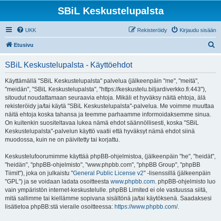
SBiL Keskustelupalsta
UKK
Rekisteröidy
Kirjaudu sisään
E
Etusivu
t
SBiL Keskustelupalsta - Käyttöehdot
s
i
Käyttämällä "SBiL Keskustelupalsta" palvelua (jälkeenpäin "me", "meitä",
"meidän", "SBiL Keskustelupalsta", "https://keskustelu.biljardiverkko.fi:443"),
sitoudut noudattamaan seuraavia ehtoja. Mikäli et hyväksy näitä ehtoja, älä
rekisteröidy ja/tai käytä "SBiL Keskustelupalsta"-palvelua. Me voimme muuttaa
näitä ehtoja koska tahansa ja teemme parhaamme informoidaksemme sinua.
On kuitenkin suositeltavaa lukea nämä ehdot säännöllisesti, koska "SBiL
Keskustelupalsta"-palvelun käyttö vaatii että hyväksyt nämä ehdot siinä
muodossa, kuin ne on päivitetty tai korjattu.
Keskustelufoorumimme käyttää phpBB-ohjelmistoa, (jälkeenpäin "he", "heidät",
"heidän", "phpBB-ohjelmisto", "www.phpbb.com", "phpBB Group", "phpBB
Tiimit"), joka on julkaistu "
General Public License v2
" -lisenssillä (jälkeenpäin
"GPL") ja se voidaan ladata osoitteesta
www.phpbb.com
. phpBB-ohjelmisto luo
vain ympäristön internet-keskustelulle. phpBB Limited ei ole vastuussa siitä,
mitä sallimme tai kiellämme sopivana sisältönä ja/tai käytöksenä. Saadaksesi
lisätietoa phpBB:stä vieraile osoitteessa:
https://www.phpbb.com/
.