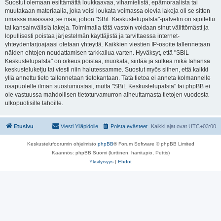
Suostut olemaan esittämättä loukkaavaa, vihamielistä, epämoraalista tai
muutakaan materiaalia, joka voisi loukata voimassa olevia lakeja oli se sitten
omassa maassasi, se maa, johon "SBiL Keskustelupalsta"-palvelin on sijoitettu
tai kansainvälisiä lakeja. Toimimalla tätä vastoin voidaan sinut välittömästi ja
lopullisesti poistaa järjestelmän käyttäjistä ja tarvittaessa internet-
yhteydentarjoajaasi otetaan yhteyttä. Kaikkien viestien IP-osoite tallennetaan
näiden ehtojen noudattamisen tarkkailua varten. Hyväksyt, että "SBiL
Keskustelupalsta" on oikeus poistaa, muokata, siirtää ja sulkea mikä tahansa
keskusteluketju tai viesti niin halutessamme. Suostut myös siihen, että kaikki
yllä annettu tieto tallennetaan tietokantaan. Tätä tietoa ei anneta kolmannelle
osapuolelle ilman suostumustasi, mutta "SBiL Keskustelupalsta" tai phpBB ei
ole vastuussa mahdollisen tietoturvamurron aiheuttamasta tietojen vuodosta
ulkopuolisille tahoille.
Etusivu
Viesti Ylläpidolle
Poista evästeet
Kaikki ajat ovat
UTC+03:00
Keskustelufoorumin ohjelmisto
phpBB
® Forum Software © phpBB Limited
Käännös: phpBB Suomi (lurttinen, harritapio, Pettis)
Yksityisyys
|
Ehdot