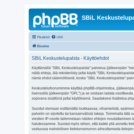
SBiL Keskustelupa
Pikalinkit
UKK
Etusivu
SBiL Keskustelupalsta - Käyttöehdot
Käyttämällä "SBiL Keskustelupalsta" palvelua (jälkeenpäin "me",
näitä ehtoja, älä rekisteröidy ja/tai käytä "SBiL Keskustelup
nämä ehdot säännöllisesti, koska "SBiL Keskustelupalsta"-palvel
Keskustelufoorumimme käyttää phpBB-ohjelmistoa, (jälkeenpäin 
lisenssillä (jälkeenpäin "GPL") ja se voidaan ladata osoitteesta
sopivana sisältönä ja/tai käytöksenä. Saadaksesi lisätietoa php
Suostut olemaan esittämättä loukkaavaa, vihamielistä, epämoraa
palvelin on sijoitettu tai kansainvälisiä lakeja. Toimimalla tätä 
viestien IP-osoite tallennetaan näiden ehtojen noudattamisen tar
halutessamme. Suostut myös siihen, että kaikki yllä annettu tie
vastuussa mahdollisen tietoturvamurron aiheuttamasta tietojen v