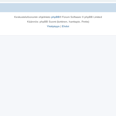
Keskustelufoorumin ohjelmisto
phpBB
® Forum Software © phpBB Limited
Käännös: phpBB Suomi (lurttinen, harritapio, Pettis)
Yksityisyys
|
Ehdot