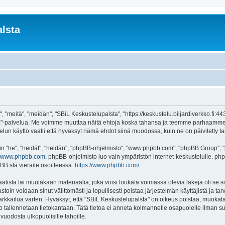
lsta
 "meitä", "meidän", "SBiL Keskustelupalsta", "https://keskustelu.biljardiverkko.fi:4
alsta"-palvelua. Me voimme muuttaa näitä ehtoja koska tahansa ja teemme parhaamm
un käyttö vaatii että hyväksyt nämä ehdot siinä muodossa, kuin ne on päivitetty tai 
"he", "heidät", "heidän", "phpBB-ohjelmisto", "www.phpbb.com", "phpBB Group", "ph
www.phpbb.com
. phpBB-ohjelmisto luo vain ympäristön internet-keskustelulle. php
BB:stä vieraile osoitteessa:
https://www.phpbb.com/
.
lista tai muutakaan materiaalia, joka voisi loukata voimassa olevia lakeja oli se
vastoin voidaan sinut välittömästi ja lopullisesti poistaa järjestelmän käyttäjistä ja t
kkailua varten. Hyväksyt, että "SBiL Keskustelupalsta" on oikeus poistaa, muokata, 
to tallennetaan tietokantaan. Tätä tietoa ei anneta kolmannelle osapuolelle ilman s
uodosta ulkopuolisille tahoille.