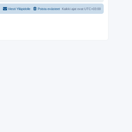
Viesti Ylläpidolle
Poista evästeet
Kaikki ajat ovat
UTC+03:00