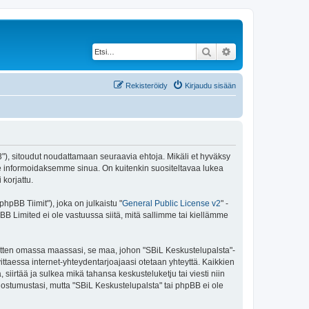
Etsi
Tarkennettu haku
Rekisteröidy
Kirjaudu sisään
43"), sitoudut noudattamaan seuraavia ehtoja. Mikäli et hyväksy
e informoidaksemme sinua. On kuitenkin suositeltavaa lukea
korjattu.
pBB Tiimit"), joka on julkaistu "
General Public License v2
" -
BB Limited ei ole vastuussa siitä, mitä sallimme tai kiellämme
 sitten omassa maassasi, se maa, johon "SBiL Keskustelupalsta"-
arvittaessa internet-yhteydentarjoajaasi otetaan yhteyttä. Kaikkien
siirtää ja sulkea mikä tahansa keskusteluketju tai viesti niin
uostumustasi, mutta "SBiL Keskustelupalsta" tai phpBB ei ole