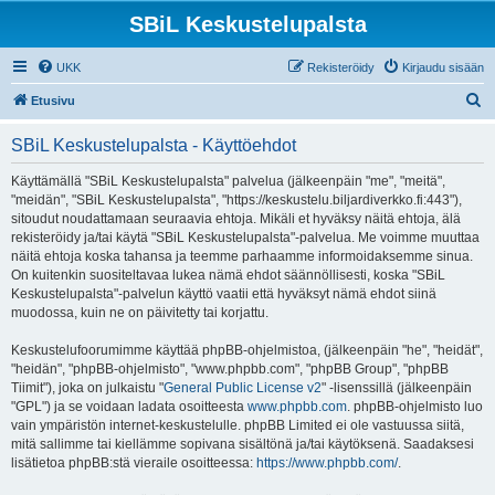
SBiL Keskustelupalsta
UKK
Rekisteröidy
Kirjaudu sisään
E
Etusivu
t
SBiL Keskustelupalsta - Käyttöehdot
s
i
Käyttämällä "SBiL Keskustelupalsta" palvelua (jälkeenpäin "me", "meitä",
"meidän", "SBiL Keskustelupalsta", "https://keskustelu.biljardiverkko.fi:443"),
sitoudut noudattamaan seuraavia ehtoja. Mikäli et hyväksy näitä ehtoja, älä
rekisteröidy ja/tai käytä "SBiL Keskustelupalsta"-palvelua. Me voimme muuttaa
näitä ehtoja koska tahansa ja teemme parhaamme informoidaksemme sinua.
On kuitenkin suositeltavaa lukea nämä ehdot säännöllisesti, koska "SBiL
Keskustelupalsta"-palvelun käyttö vaatii että hyväksyt nämä ehdot siinä
muodossa, kuin ne on päivitetty tai korjattu.
Keskustelufoorumimme käyttää phpBB-ohjelmistoa, (jälkeenpäin "he", "heidät",
"heidän", "phpBB-ohjelmisto", "www.phpbb.com", "phpBB Group", "phpBB
Tiimit"), joka on julkaistu "
General Public License v2
" -lisenssillä (jälkeenpäin
"GPL") ja se voidaan ladata osoitteesta
www.phpbb.com
. phpBB-ohjelmisto luo
vain ympäristön internet-keskustelulle. phpBB Limited ei ole vastuussa siitä,
mitä sallimme tai kiellämme sopivana sisältönä ja/tai käytöksenä. Saadaksesi
lisätietoa phpBB:stä vieraile osoitteessa:
https://www.phpbb.com/
.