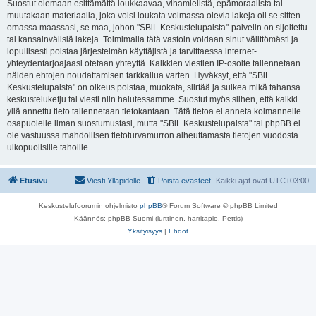
Suostut olemaan esittämättä loukkaavaa, vihamielistä, epämoraalista tai
muutakaan materiaalia, joka voisi loukata voimassa olevia lakeja oli se sitten
omassa maassasi, se maa, johon "SBiL Keskustelupalsta"-palvelin on sijoitettu
tai kansainvälisiä lakeja. Toimimalla tätä vastoin voidaan sinut välittömästi ja
lopullisesti poistaa järjestelmän käyttäjistä ja tarvittaessa internet-
yhteydentarjoajaasi otetaan yhteyttä. Kaikkien viestien IP-osoite tallennetaan
näiden ehtojen noudattamisen tarkkailua varten. Hyväksyt, että "SBiL
Keskustelupalsta" on oikeus poistaa, muokata, siirtää ja sulkea mikä tahansa
keskusteluketju tai viesti niin halutessamme. Suostut myös siihen, että kaikki
yllä annettu tieto tallennetaan tietokantaan. Tätä tietoa ei anneta kolmannelle
osapuolelle ilman suostumustasi, mutta "SBiL Keskustelupalsta" tai phpBB ei
ole vastuussa mahdollisen tietoturvamurron aiheuttamasta tietojen vuodosta
ulkopuolisille tahoille.
Etusivu
Viesti Ylläpidolle
Poista evästeet
Kaikki ajat ovat
UTC+03:00
Keskustelufoorumin ohjelmisto
phpBB
® Forum Software © phpBB Limited
Käännös: phpBB Suomi (lurttinen, harritapio, Pettis)
Yksityisyys
|
Ehdot