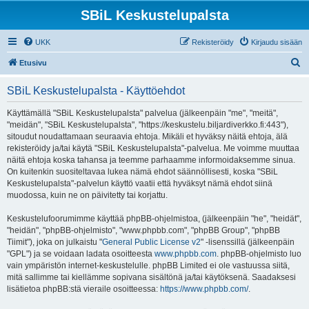
SBiL Keskustelupalsta
UKK
Rekisteröidy
Kirjaudu sisään
E
Etusivu
t
SBiL Keskustelupalsta - Käyttöehdot
s
i
Käyttämällä "SBiL Keskustelupalsta" palvelua (jälkeenpäin "me", "meitä",
"meidän", "SBiL Keskustelupalsta", "https://keskustelu.biljardiverkko.fi:443"),
sitoudut noudattamaan seuraavia ehtoja. Mikäli et hyväksy näitä ehtoja, älä
rekisteröidy ja/tai käytä "SBiL Keskustelupalsta"-palvelua. Me voimme muuttaa
näitä ehtoja koska tahansa ja teemme parhaamme informoidaksemme sinua.
On kuitenkin suositeltavaa lukea nämä ehdot säännöllisesti, koska "SBiL
Keskustelupalsta"-palvelun käyttö vaatii että hyväksyt nämä ehdot siinä
muodossa, kuin ne on päivitetty tai korjattu.
Keskustelufoorumimme käyttää phpBB-ohjelmistoa, (jälkeenpäin "he", "heidät",
"heidän", "phpBB-ohjelmisto", "www.phpbb.com", "phpBB Group", "phpBB
Tiimit"), joka on julkaistu "
General Public License v2
" -lisenssillä (jälkeenpäin
"GPL") ja se voidaan ladata osoitteesta
www.phpbb.com
. phpBB-ohjelmisto luo
vain ympäristön internet-keskustelulle. phpBB Limited ei ole vastuussa siitä,
mitä sallimme tai kiellämme sopivana sisältönä ja/tai käytöksenä. Saadaksesi
lisätietoa phpBB:stä vieraile osoitteessa:
https://www.phpbb.com/
.