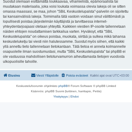
Suostut olemaan esittämättä loukkaavaa, vihamielistä, epämoraalista tai
muutakaan materiaalia, joka voisi loukata voimassa olevia lakeja oli se sitten
omassa maassasi, se maa, johon "SBiL Keskustelupalsta"-palvelin on sijoitettu
tai kansainvälisiä lakeja. Toimimalla tätä vastoin voidaan sinut välittömästi ja
lopullisesti poistaa järjestelmän käyttäjistä ja tarvittaessa internet-
yhteydentarjoajaasi otetaan yhteyttä. Kaikkien viestien IP-osoite tallennetaan
näiden ehtojen noudattamisen tarkkailua varten. Hyväksyt, että "SBiL
Keskustelupalsta" on oikeus poistaa, muokata, siirtää ja sulkea mikä tahansa
keskusteluketju tai viesti niin halutessamme. Suostut myös siihen, että kaikki
yllä annettu tieto tallennetaan tietokantaan. Tätä tietoa ei anneta kolmannelle
osapuolelle ilman suostumustasi, mutta "SBiL Keskustelupalsta" tai phpBB ei
ole vastuussa mahdollisen tietoturvamurron aiheuttamasta tietojen vuodosta
ulkopuolisille tahoille.
Etusivu
Viesti Ylläpidolle
Poista evästeet
Kaikki ajat ovat
UTC+03:00
Keskustelufoorumin ohjelmisto
phpBB
® Forum Software © phpBB Limited
Käännös: phpBB Suomi (lurttinen, harritapio, Pettis)
Yksityisyys
|
Ehdot