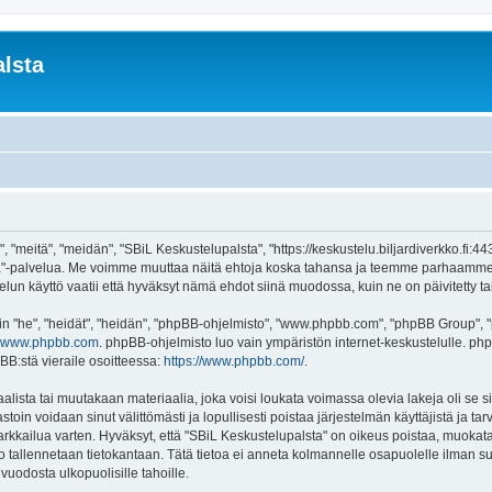
lsta
 "meitä", "meidän", "SBiL Keskustelupalsta", "https://keskustelu.biljardiverkko.fi:4
alsta"-palvelua. Me voimme muuttaa näitä ehtoja koska tahansa ja teemme parhaamm
un käyttö vaatii että hyväksyt nämä ehdot siinä muodossa, kuin ne on päivitetty tai 
"he", "heidät", "heidän", "phpBB-ohjelmisto", "www.phpbb.com", "phpBB Group", "ph
www.phpbb.com
. phpBB-ohjelmisto luo vain ympäristön internet-keskustelulle. php
BB:stä vieraile osoitteessa:
https://www.phpbb.com/
.
lista tai muutakaan materiaalia, joka voisi loukata voimassa olevia lakeja oli se
vastoin voidaan sinut välittömästi ja lopullisesti poistaa järjestelmän käyttäjistä ja t
kkailua varten. Hyväksyt, että "SBiL Keskustelupalsta" on oikeus poistaa, muokata, 
to tallennetaan tietokantaan. Tätä tietoa ei anneta kolmannelle osapuolelle ilman s
uodosta ulkopuolisille tahoille.