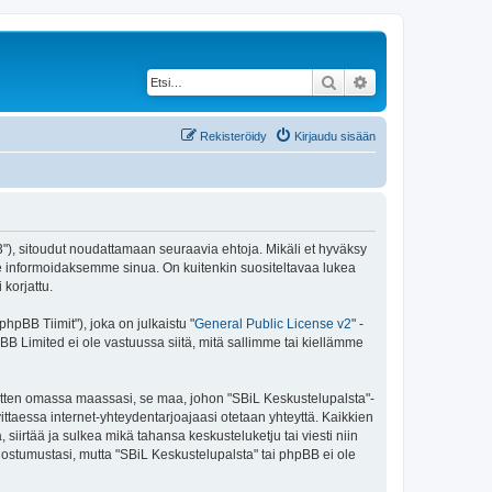
Etsi
Tarkennettu haku
Rekisteröidy
Kirjaudu sisään
43"), sitoudut noudattamaan seuraavia ehtoja. Mikäli et hyväksy
e informoidaksemme sinua. On kuitenkin suositeltavaa lukea
korjattu.
pBB Tiimit"), joka on julkaistu "
General Public License v2
" -
BB Limited ei ole vastuussa siitä, mitä sallimme tai kiellämme
 sitten omassa maassasi, se maa, johon "SBiL Keskustelupalsta"-
arvittaessa internet-yhteydentarjoajaasi otetaan yhteyttä. Kaikkien
siirtää ja sulkea mikä tahansa keskusteluketju tai viesti niin
uostumustasi, mutta "SBiL Keskustelupalsta" tai phpBB ei ole