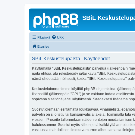
SBiL Keskustelupa
Pikalinkit
UKK
Etusivu
SBiL Keskustelupalsta - Käyttöehdot
Käyttämällä "SBiL Keskustelupalsta" palvelua (jälkeenpäin "me",
näitä ehtoja, älä rekisteröidy ja/tai käytä "SBiL Keskustelup
nämä ehdot säännöllisesti, koska "SBiL Keskustelupalsta"-palvel
Keskustelufoorumimme käyttää phpBB-ohjelmistoa, (jälkeenpäin 
lisenssillä (jälkeenpäin "GPL") ja se voidaan ladata osoitteesta
sopivana sisältönä ja/tai käytöksenä. Saadaksesi lisätietoa php
Suostut olemaan esittämättä loukkaavaa, vihamielistä, epämoraa
palvelin on sijoitettu tai kansainvälisiä lakeja. Toimimalla tätä 
viestien IP-osoite tallennetaan näiden ehtojen noudattamisen tar
halutessamme. Suostut myös siihen, että kaikki yllä annettu tie
vastuussa mahdollisen tietoturvamurron aiheuttamasta tietojen v