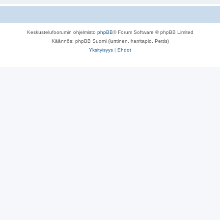
Keskustelufoorumin ohjelmisto
phpBB
® Forum Software © phpBB Limited
Käännös: phpBB Suomi (lurttinen, harritapio, Pettis)
Yksityisyys
|
Ehdot