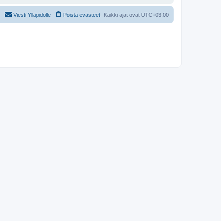
Viesti Ylläpidolle
Poista evästeet
Kaikki ajat ovat
UTC+03:00